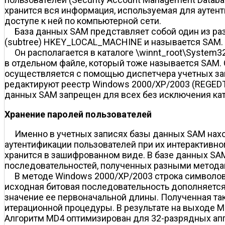
хранится вся информация, используемая для аутен
доступе к ней по компьютерной сети.
База данных SAM представляет собой один из раз
(subtree) HKEY_LOCAL_MACHINE и называется SAM.
Он располагается в каталоге \winnt_root\System
в отдельном файле, который тоже называется SAM.
осуществляется с помощью диспетчера учетных зап
редактируют реестр Windows 2000/XP/2003 (REGEDT 
данных SAM запрещен для всех без исключения кат
Хранение паролей пользователей
Именно в учетных записях базы данных SAM нахо
аутентификации пользователей при их интерактивно
хранится в зашифрованном виде. В базе данных SA
последовательностей, полученных разными методам
В методе Windows 2000/XP/2003 строка символов
исходная битовая последовательность дополняется т
значение ее первоначальной длины. Полученная та
итерационной процедуры. В результате на выходе 
Алгоритм MD4 оптимизирован для 32-разрядных апп