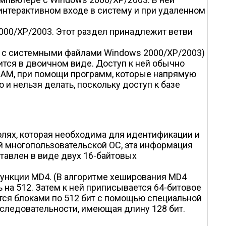
интерактивном входе в систему и при удаленном
2000/XP/2003. Этот раздел принадлежит ветви
ога с системными файлами Windows 2000/XP/2003)
ится в двоичном виде. Доступ к ней обычно
SAM, при помощи программ, которые напрямую
и нельзя делать, поскольку доступ к базе
лях, которая необходима для идентификации и
ой многопользовательской ОС, эта информация
тавлен в виде двух 16-байтовых
ункции MD4. (В алгоритме хеширования MD4
 на 512. Затем к ней приписывается 64-битовое
тся блоками по 512 бит с помощью специальной
следовательности, имеющая длину 128 бит.