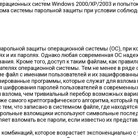
ерационных систем Windows 2000/XP/2003 и попыток
лома системы парольной защиты при условии соблюде
рольной защиты операционной системы (ОС), при ко
х и их паролях. Однако любая современная ОС наде
ания. Кроме того, доступ к таким файлам, как прав
вателях операционной системы. Тем не менее в ряде
е файл с именами пользователей и их зашифрованны
ированные программы, которые служат для взлома 
 шифрования паролей пользователей в современных
взлома, чем тривиальный перебор возможных вариа
же самого криптографического алгоритма, который п
 тем, что записано в системном файле, где находят
парольные взломщики используют символьные послед
яет взломать все пароли, если известно их предста
комбинаций, которое возрастает экспоненциально с