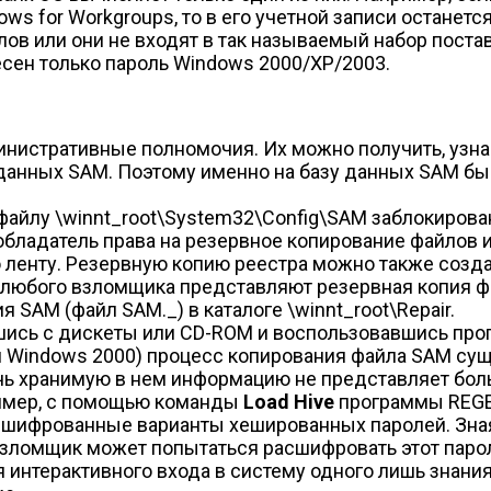
ws for Workgroups, то в его учетной записи останется
ов или они не входят в так называемый набор постав
несен только пароль Windows 2000/XP/2003.
нистративные полномочия. Их можно получить, узна
 данных SAM. Поэтому именно на базу данных SAM б
файлу \winnt_root\System32\Config\SAM заблокирова
ладатель права на резервное копирование файлов и
ю ленту. Резервную копию реестра можно также созд
я любого взломщика представляют резервная копия ф
я SAM (файл SAM._) в каталоге \winnt_root\Repair.
шись с дискеты или CD-ROM и воспользовавшись про
и Windows 2000) процесс копирования файла SAM су
ь хранимую в нем информацию не представляет боль
ример, с помощью команды
Load Hive
программы REGED
 и шифрованные варианты хешированных паролей. Зна
зломщик может попытаться расшифровать этот парол
я интерактивного входа в систему одного лишь знан