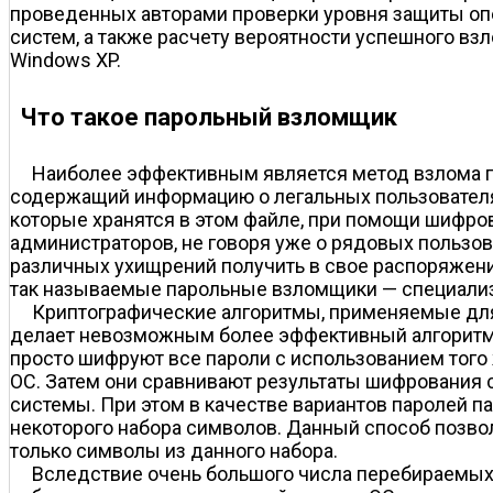
проведенных авторами проверки уровня защиты оп
систем, а также расчету вероятности успешного вз
Windows XP.
Что такое парольный взломщик
Наиболее эффективным является метод взлома па
содержащий информацию о легальных пользователя
которые хранятся в этом файле, при помощи шифров
администраторов, не говоря уже о рядовых пользо
различных ухищрений получить в свое распоряжени
так называемые парольные взломщики — специализ
Криптографические алгоритмы, применяемые для
делает невозможным более эффективный алгоритм 
просто шифруют все пароли с использованием того 
ОС. Затем они сравнивают результаты шифрования с
системы. При этом в качестве вариантов паролей 
некоторого набора символов. Данный способ позвол
только символы из данного набора.
Вследствие очень большого числа перебираемых 