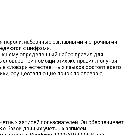
ся пароли, набранные заглавными и строчными
редуются с цифрами.
 к нему определенный набор правил для
 словарь при помощи этих же правил, получая
ые словари естественных языков состоят всего
щики, осуществляющие поиск по словарю,
етных записей пользователей. Он обеспечивает
 с базой данных учетных записей
омпьютере с Windows 2000/XP/2003. В ней