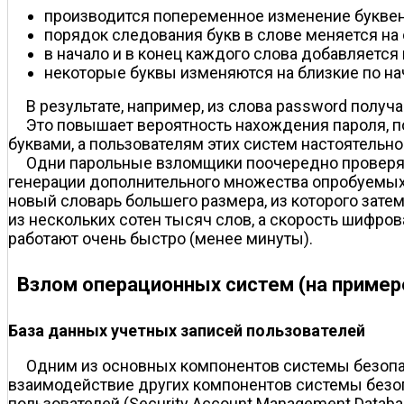
производится попеременное изменение буквенн
порядок следования букв в слове меняется на
в начало и в конец каждого слова добавляется 
некоторые буквы изменяются на близкие по н
В результате, например, из слова password получа
Это повышает вероятность нахождения пароля, п
буквами, а пользователям этих систем настоятельн
Одни парольные взломщики поочередно проверяю
генерации дополнительного множества опробуемых 
новый словарь большего размера, из которого зате
из нескольких сотен тысяч слов, а скорость шифр
работают очень быстро (менее минуты).
Взлом операционных систем (на пример
База данных учетных записей пользователей
Одним из основных компонентов системы безопа
взаимодействие других компонентов системы безоп
пользователей (Security Account Management Databa