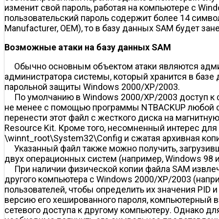
изменит свой пароль, работая на компьютере с Windo
пользовательский пароль содержит более 14 символ
Manufacturer, OEM), то в базу данных SAM будет за
Возможные атаки на базу данных SAM
Обычно основным объектом атаки являются адми
администратора системы, который хранится в базе
парольной защиты Windows 2000/XP/2003.
По умолчанию в Windows 2000/XP/2003 доступ к 
не менее с помощью программы NTBACKUP любой об
перенести этот файл с жесткого диска на магнитну
Resource Kit. Кроме того, несомненный интерес дл
\winnt_root\System32\Config и сжатая архивная копи
Указанный файл также можно получить, загрузив
двух операционных систем (например, Windows 98 
При наличии физической копии файла SAM извлеч
другого компьютера с Windows 2000/XP/2003 (нап
пользователей, чтобы определить их значения PID
версию его хешированного пароля, компьютерный в
сетевого доступа к другому компьютеру. Однако дл