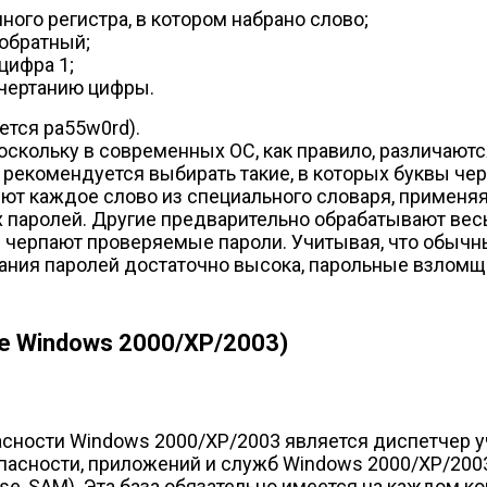
ого регистра, в котором набрано слово;
 обратный;
цифра 1;
ачертанию цифры.
ется pa55w0rd).
оскольку в современных ОС, как правило, различают
о рекомендуется выбирать такие, в которых буквы че
т каждое слово из специального словаря, применяя
паролей. Другие предварительно обрабатывают весь
м черпают проверяемые пароли. Учитывая, что обычн
ования паролей достаточно высока, парольные взлом
е Windows 2000/XP/2003)
сности Windows 2000/XP/2003 является диспетчер уч
асности, приложений и служб Windows 2000/XP/2003
se, SAM). Эта база обязательно имеется на каждом к