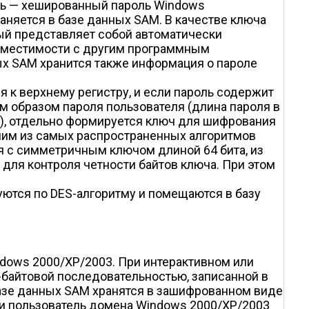
сть — хешированный пароль Windows
аняется в базе данных SAM. В качестве ключа
орый представляет собой автоматически
овместимости с другим программным
ных SAM хранится также информация о пароле
 к верхнему регистру, и если пароль содержит
м образом пароля пользователя (длина пароля в
й), отдельно формируется ключ для шифрования
дним из самых распространенных алгоритмов
я с симметричным ключом длиной 64 бита, из
для контроля четности байтов ключа. При этом
ются по DES-алгоритму и помещаются в базу
ndows 2000/XP/2003. При интерактивном или
-байтовой последовательностью, записанной в
базе данных SAM хранятся в зашифрованном виде
ли пользователь домена Windows 2000/XP/2003