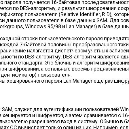
го пароля получается 16-байтовая последовательно
ется по DES-алгоритму, и результат шифрования сохр
икатор пользователя (Relative Identifier, RID), кот
и данного пользователя в базе данных SAM. Для с
orkgroups, Windows 95/98 и Lan Manager) в базе дан
ходной строки пользовательского пароля приводятся
 каждой 7-байтовой половины преобразованного таки
граничение налагается диспетчером учетных записе
ьности по DES-алгоритму. DES-алгоритм является о
льного стандарта. Это блочный алгоритм шифровани
при шифровании, а остальные восемь предназначены 
идентификатор) пользователя.
ны хешированного пароля Lan Manager еще раз шифру
х SAM, служит для аутентификации пользователей Wi
 хешируется и шифруется, а затем сравнивается с 16
ользователю разрешается вход в систему. Обычно в 
аях ОС вычисляет только один из них. Например, ес