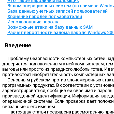
Что такое парольный взломщик
Взлом операционных систем (на примере Window
База данных учетных записей пользователей
Хранение паролей пользователей
Использование пароля
Возможные атаки на базу данных SAM
Расчет вероятности взлома пароля Windows 200
Введение
Проблему безопасности компьютерных сетей наду
доверяется подключенным к ней компьютерам, тем
выгоды или просто из праздного любопытства. Идет
противостоит изобретательность компьютерных вз
Основным рубежом против злонамеренных атак в
программных продуктах. В соответствии с установ
зарегистрироваться, сообщив ей свое имя и пароль
произведенной идентификации. Информация, введен
операционной системы. Если проверка дает положи
связанные с его именем.
Настоящая статья посвящена рассмотрению при