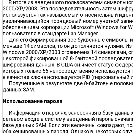
В итоге из введенного пользователем символьно
2000/XP/2003. Эта последовательность затем шифру
используется так называемый относительный идентиф
увеличивающийся порядковый номер учетной запис
обеспечением корпорации Microsoft (Windows for W
пользователя в стандарте Lan Manager.
Для его формирования все буквенные символы ис
меньше 14 символов, то он дополняется нулями. Из
Windows 2000/XP/2003 ограничена 14 символами, о
некоторой фиксированной 8-байтовой последовател
шифрования данных. В США он имеет статус федера
которых только 56 непосредственно используются 
в качестве ключа используется PID (персональный 
Полученные в результате две 8-байтовые полови
данных SAM.
Использование пароля
Информация о паролях, занесенная в базу данны
сетевом входе в систему введенный пароль сначала
базе данных SAM. Если эти величины совпадают, п
оба хешированных пароля. Однако в некоторых случ