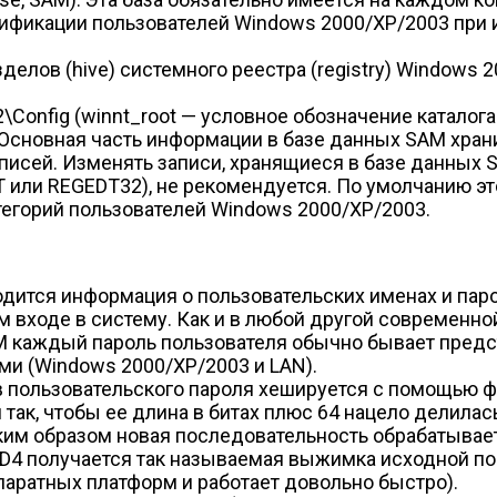
тификации пользователей Windows 2000/XP/2003 при 
делов (hive) системного реестра (registry) Windows 
32\Config (winnt_root — условное обозначение катал
 Основная часть информации в базе данных SAM хран
исей. Изменять записи, хранящиеся в базе данных 
или REGEDT32), не рекомендуется. По умолчанию это 
егорий пользователей Windows 2000/XP/2003.
дится информация о пользовательских именах и паро
м входе в систему. Как и в любой другой современн
M каждый пароль пользователя обычно бывает предс
и (Windows 2000/XP/2003 и LAN).
 пользовательского пароля хешируется с помощью ф
ак, чтобы ее длина в битах плюс 64 нацело делилась
ким образом новая последовательность обрабатывае
MD4 получается так называемая выжимка исходной по
аратных платформ и работает довольно быстро).