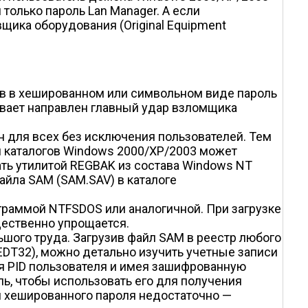
 только пароль Lan Manager. А если
щика оборудования (Original Equipment
в в хешированном или символьном виде пароль
ывает направлен главный удар взломщика
н для всех без исключения пользователей. Тем
 каталогов Windows 2000/XP/2003 может
ать утилитой REGBAK из состава Windows NT
айла SAM (SAM.SAV) в каталоге
граммой NTFSDOS или аналогичной. При загрузке
щественно упрощается.
шого труда. Загрузив файл SAM в реестр любого
T32), можно детально изучить учетные записи
я PID пользователя и имея зашифрованную
ь, чтобы использовать его для получения
ия хешированного пароля недостаточно —