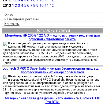
2012
1
2
3
4
5
6
7
8
9
10
11
12
2013
1
2
3
4
5
6
7
8
9
10
11
12
О нас
Размещение рекламы
Контакты
Популярные статьи
Моноблок HP 205 G4 22 AiO — одно из лучших решений для
офисной и удаленной работы
В настоящем обзоре мы рассмотрим модель моноблока от
компании HP, которая является признанным лидером в
производстве компьютеров как для домашнего использования, так и
для офисов. Моноблок HP 205 G4 22 — модель нового семейства,
которая построена на базе процессоров AMD последнего поколения и
отличается неплохой производительностью вкупе с привлекательной
ценой
Logitech G PRO X Superlight — легкая беспроводная мышь для
профессиональных киберспортсменов
Швейцарская компания Logitech G представила беспроводную
игровую мышь Logitech G PRO X Superlight. Новинка предназначена
для профессиональных киберспортсменов, а слово Superlight в ее
названии указывает на малый вес этой модели, который не превышает
63 г. Это почти на четверть меньше по сравнению с анонсированным
пару лет тому назад манипулятором Logitech G PRO Wireless
Материнская плата для домашнего майнинга ASRock H110
Pro BTC+