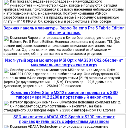
Как показало недавнее исследование Кембриджского
университета — количество людей, которые пользуются сегодня
криптовалютами, приближается к размеру населения небольшой страны
и это только начало, мир меняется. Поэтому компания ASRock
разработала и выпустила в продажу весьма необычную материнскую
плату — H110 PRO BTC+, которую мы и рассмотрим в этом обзоре
Верхняя панель клавиатуры Rapoo Ralemo Pre 5 Fabric Edition
обтянута тканью
Компания Rapoo анонсировала в Китае беспроводную клавиатуру
Ralemo Pre 5 Fabric Edition. Новинка выполнена в формате TKL (без
секции цифровых клавиш) и привлекает внимание оригинальным
дизайном. Одна из отличительных особенностей этой модели —
верхняя панель, обтянутая тканью с меланжевым рисунком
Изогнутый экран монитора MSI Optix MAG301 CR2 обеспечит
максимальное погружение в игру
Линейку компьютерных мониторов MSI пополнила модель Optix
MAG301 CR2, адресованная любителям игр. Она оборудована ЖК-
панелью типа VA со сверхширокоформатным (21:9) экраном изогнутой
формы (радиус закругления — 1,5 м). Его размер — 29,5 дюйма по
диагонали, разрешение — 2560×1080 пикселов
Комплект SilverStone MS12 позволяет превратить SSD
типоразмера M.2 2280 в портативный накопитель
Каталог продукции компании SilverStone пополнил комплект MS12.
Он позволяет создать портативный накопитель на базе
стандартного SSD типоразмера M.2 2280 с интерфейсом PCI Express
SSD-накопители ADATA XPG Spectrix S20G сочетают
производительность с эффектным дизайном
Компания ADATA Technology анонсировала твердотельные