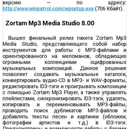
версию — по адресу:
http://www.winpatrol.com/wpsetup.exe
(706 Кбайт).
Zortam Mp3 Media Studio 8.00
Вышел финальный релиз пакета Zortam Mp3
Media Studio, представляющего собой набор
инструментов для работы с MP3-файлами и
ориентированного на меломанов, обладающих
огромными коллекциями оцифрованных
музыкальных композиций. Данное решение
позволяет создавать музыкальные каталоги,
конвертировать аудио-CD в MP3- и WAV-форматы,
редактировать ID3-тэги и проигрывать композиции
с помощью Zortam Mp3 Player, а также управлять
плейлистами, синхронизировать ID3-тэги, удалять,
копировать и переименовывать MP3-файлы,
проводить поиск дубликатов MP3-файлов и
добавлять тексты песен и картинки (обложки,
фотографии артистов и т.д.) в ID3-тэги.
Предусмотрены и возможности работы с базами