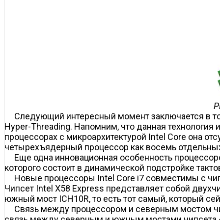
Р
Следующий интересный момент заключается в том
Hyper-Threading. Напомним, что данная технология и
процессорах c микроархитектурой Intel Core она от
четырехъядерный процессор как восемь отдельных
Еще одна инновационная особенность процессоров
которого состоит в динамической подстройке такто
Новые процессоры Intel Core i7 совместимы с чипс
Чипсет Intel X58 Express представляет собой дву
южный мост ICH10R, то есть тот самый, который сейч
Связь между процессором и северным мостом чипс
связь между северным и южным мостами чипсета —