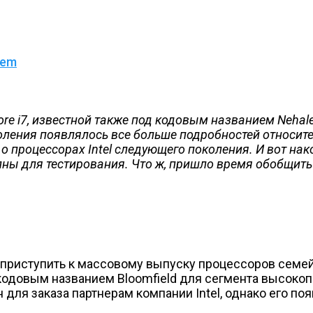
lem
ore i7, известной также под кодовым названием Nehal
ления появлялось все больше подробностей относител
процессорах Intel следующего поколения. И вот нак
упны для тестирования. Что ж, пришло время обобщит
 приступить к массовому выпуску процессоров семейст
с кодовым названием Bloomfield для сегмента высок
ля заказа партнерам компании Intel, однако его поя