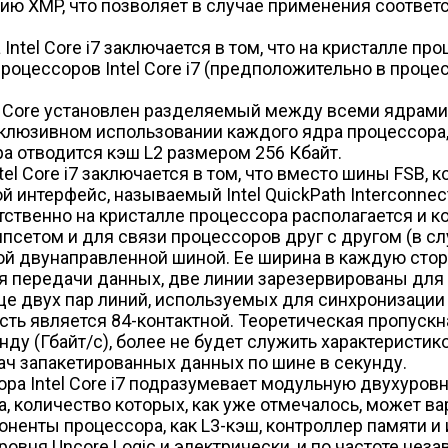
ацию XMP, что позволяет в случае применения соотв
ntel Core i7 заключается в том, что на кристалле 
роцессоров Intel Core i7 (предположительно в проце
el Core установлен разделяемый между всеми ядрами 
склюзивном использовании каждого ядра процессора,
а отводится кэш L2 размером 256 Кбайт.
el Core i7 заключается в том, что вместо шины FSB, 
й интерфейс, называемый Intel QuickPath Interconnec
тственно на кристалле процессора располагается и к
псетом и для связи процессоров друг с другом (в с
 двунаправленной шиной. Ее ширина в каждую сторон
для передачи данных, две линии зарезервированы дл
е двух пар линий, используемых для синхронизации с
 есть является 84-контактной. Теоретическая пропуск
кунду (Гбайт/с), более не будет служить характерист
ач запакетированных данных по шине в секунду.
ра Intel Core i7 подразумевает модульную двухуровне
а, количество которых, как уже отмечалось, может ва
мпоненты процессора, как L3-кэш, контроллер памяти
ровня Uncore Logic и электрически, и по частоте неза