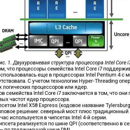
ис. 1. Двухуровневая структура процессора Intel Core i
, что процессоры семейства Intel Core i7 поддержи
спользовалась еще в процессорах Intel Pentium 4 с м
сутствовала. С учетом технологии Hyper-Threading оп
 логических процессоров или ядер.
 семейства Intel Core i7 заключается в том, что о
вых частот ядер процессора.
етом Intel X58 Express (кодовое название Tylersburg
хчиповое решение: северный мост плюс традиционны
ас используется в чипсетах Intel 4-й серии.
ета реализуется по шине QPI (соответственно в сев
 по традиционной шине DMI.