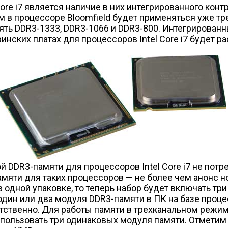
re i7 является наличие в них интегрированного контр
в процессоре Bloomfield будет применяться уже тре
ять DDR3-1333, DDR3-1066 и DDR3-800. Интегрирован
инских платах для процессоров Intel Core i7 будет р
й DDR3-памяти для процессоров Intel Core i7 не пот
мяти для таких процессоров — не более чем анонс н
 одной упаковке, то теперь набор будет включать т
дин или два модуля DDR3-памяти в ПК на базе процесс
тственно. Для работы памяти в трехканальном режиме
спользовать три одинаковых модуля памяти. Отметим 