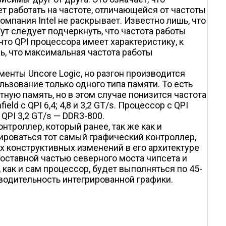
т работать на частоте, отличающейся от частоты
омпания Intel не раскрывает. Известно лишь, что
Тут следует подчеркнуть, что частота работы
 что QPI процессора имеет характеристику, к
шь, что максимальная частота работы
енты Uncore Logic, но разгон производится
ьзование только одного типа памяти. То есть
ную память, но в этом случае понизится частота
d с QPI 6,4; 4,8 и 3,2 GT/s. Процессор с QPI
QPI 3,2 GT/s — DDR3-800.
нтроллер, который ранее, так же как и
ироваться тот самый графический контроллер,
их конструктивных изменений в его архитектуре
составной частью северного моста чипсета и
, как и сам процессор, будет выполняться по 45-
изводительность интегрированной графики.