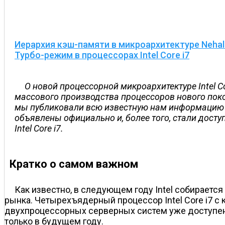
Иерархия кэш-памяти в микроархитектуре Neha
Турбо-режим в процессорах Intel Core i7
О новой процессорной микроархитектуре Intel C
массового производства процессоров нового поко
мы публиковали всю известную нам информацию о 
объявлены официально и, более того, стали дост
Intel Core i7.
Кратко о самом важном
Как известно, в следующем году Intel собирается
рынка. Четырехъядерный процессор Intel Core i7 
двухпроцессорных серверных систем уже доступен д
только в будущем году.