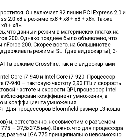
остится. Он включает 32 линии PCI Express 2.0 и
 2.0 x8 в режиме «x8 + x8 + x8 + x8». Также
8 + x8».
сь, что данный режим в материнских платах на
rce 200. Однако позднее было объявлено, что
nForce 200. Скорее всего, на большинстве
поддерживать режимы SLI (две видеокарты), 3-
ATI в режиме CrossFire, так и с видеокартами
tel Core i7-940 и Intel Core i7-920. Процессор
ore i7-940 — тактовую частоту 2,93 ГГц и скорость
актовой частоте и скорости QPI, процессор Intel
нем разблокирован коэффициент умножения, а
но и коэффициента умножения.
Вт. Для процессоров Bloomfield размер L3-кэша
тов) и, естественно, несовместим с разъемом
775 — 37,5x37,5 мм). Важно, что для процессора
 под разъем LGA 775 принципиально невозможно.