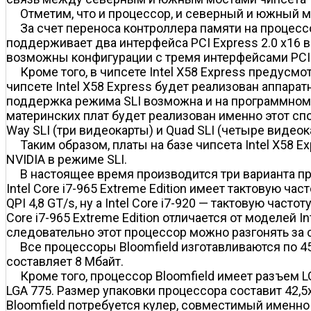
Отметим, что и процессор, и северный и южный м
За счет переноса контроллера памяти на процессо
поддерживает два интерфейса PCI Express 2.0 x16 в 
возможны конфигурации c тремя интерфейсами PCI E
Кроме того, в чипсете Intel X58 Express предусм
чипсете Intel X58 Express будет реализован аппар
поддержка режима SLI возможна и на программном у
материнских плат будет реализован именно этот спо
Way SLI (три видеокарты) и Quad SLI (четыре видеок
Таким образом, платы на базе чипсета Intel X58 E
NVIDIA в режиме SLI.
В настоящее время производится три варианта процес
Intel Core i7-965 Extreme Edition имеет тактовую част
QPI 4,8 GT/s, ну а Intel Core i7-920 — тактовую часто
Core i7-965 Extreme Edition отличается от моделей In
следовательно этот процессор можно разгонять за 
Все процессоры Bloomfield изготавливаются по 45
составляет 8 Мбайт.
Кроме того, процессор Bloomfield имеет разъем L
LGA 775. Размер упаковки процессора составит 42,5
Bloomfield потребуется кулер, совместимый именно