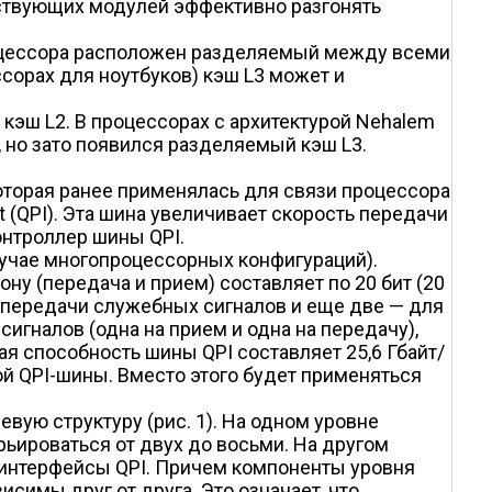
етствующих модулей эффективно разгонять
процессора расположен разделяемый между всеми
ссорах для ноутбуков) кэш L3 может и
кэш L2. В процессорах с архитектурой Nehalem
 но зато появился разделяемый кэш L3.
которая ранее применялась для связи процессора
t (QPI). Эта шина увеличивает скорость передачи
онтроллер шины QPI.
лучае многопроцессорных конфигураций).
у (передача и прием) составляет по 20 бит (20
я передачи служебных сигналов и еще две — для
игналов (одна на прием и одна на передачу),
ная способность шины QPI составляет 25,6 Гбайт/
икой QPI-шины. Вместо этого будет применяться
вую структуру (рис. 1). На одном уровне
рьироваться от двух до восьми. На другом
 и интерфейсы QPI. Причем компоненты уровня
висимы друг от друга. Это означает, что