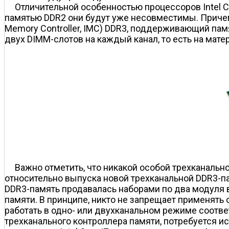
Отличительной особенностью процессоров Intel Co
памятью DDR2 они будут уже несовместимы. Причем 
Memory Controller, IMC) DDR3, поддерживающий пам
двух DIMM-слотов на каждый канал, то есть на матер
Важно отметить, что никакой особой трехканально
относительно выпуска новой трехканальной DDR3-па
DDR3-память продавалась наборами по два модуля в
памяти. В принципе, никто не запрещает применять о
работать в одно- или двухканальном режиме соотве
трехканального контроллера памяти, потребуется и