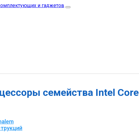
цессоры семейства Intel Core
halem
струкций