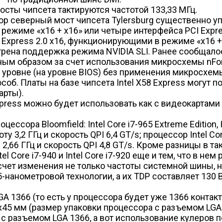
осты чипсета тактируются частотой 133,33 МГц.
р северный мост чипсета Tylersburg существенно упр
режиме «x16 + x16» или четыре интерфейса PCI Express
xpress 2.0 x16, функционирующими в режиме «x16 + x
отрена поддержка режима NVIDIA SLI. Ранее сообщало
атным образом за счет использования микросхемы nFo
ровне (на уровне BIOS) без применения микросхемы 
соб. Платы на базе чипсета Intel X58 Express могут 
арты).
xpress можно будет использовать как с видеокартами 
сора Bloomfield: Intel Core i7-965 Extreme Edition, In
оту 3,2 ГГц и скорость QPI 6,4 GT/s; процессор Intel C
ту 2,66 ГГц и скорость QPI 4,8 GT/s. Кроме разницы в т
tel Core i7-940 и Intel Core i7-920 еще и тем, что в 
счет изменения не только частоты системной шины, 
-нанометровой технологии, а их TDP составляет 130 
GA 1366 (то есть у процессора будет уже 1366 контак
x45 мм (размер упаковки процессора с разъемом LGA 
 с разъемом LGA 1366, а вот использование кулеров