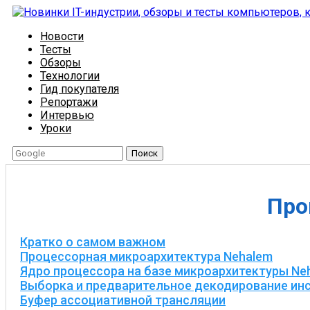
Новости
Тесты
Обзоры
Технологии
Гид покупателя
Репортажи
Интервью
Уроки
Поиск
Про
Кратко о самом важном
Процессорная микроархитектура Nehalem
Ядро процессора на базе микроархитектуры Ne
Выборка и предварительное декодирование ин
Буфер ассоциативной трансляции