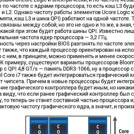
по частоте с ядрами процессора, то есть кэш L3 буде
и L2. Однако частоту работы элементов Ucore Logic к
яти, кэш L3 и шина QPI) работают на одной частоте. 
связаны между собой, но это не одно и то же, а зная,
ь, какой при этом будет работа шины QPI. Известно ли
мальная частота ядер процессора — 3,2 ГГц.
сть через настройки BIOS разгонять по частоте элем
 также, что каждый процессор ориентирован на испол
с ним, в принципе, можно применять и менее скорост
К примеру, существуют варианты процессоров Bloomfiel
с QPI 4,8 GT/s — память DDR3-1066, ну а процессор с 
l Core i7 также будет интегрироваться графический ко
т чипсета. Причем в новые процессоры будет интегр
вание графического контроллера будет иным, но никак
в виду, что если ранее графический контроллер был 
, то теперь он станет составной частью процессора и
тактовую частоту графического ядра, а значит, и про