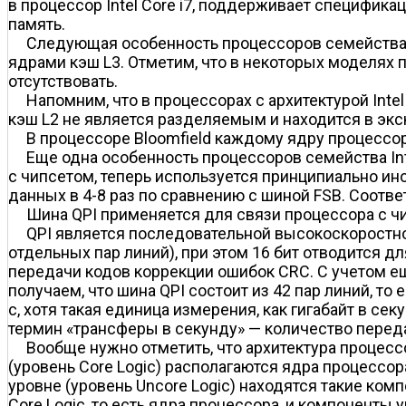
в процессор Intel Core i7, поддерживает специфик
память.
Следующая особенность процессоров семейства I
ядрами кэш L3. Отметим, что в некоторых моделях п
отсутствовать.
Напомним, что в процессорах с архитектурой Int
кэш L2 не является разделяемым и находится в эк
В процессоре Bloomfield каждому ядру процессор
Еще одна особенность процессоров семейства Int
с чипсетом, теперь используется принципиально ино
данных в 4-8 раз по сравнению с шиной FSB. Соотве
Шина QPI применяется для связи процессора с чи
QPI является последовательной высокоскоростной
отдельных пар линий), при этом 16 бит отводится 
передачи кодов коррекции ошибок CRC. C учетом ещ
получаем, что шина QPI состоит из 42 пар линий, то
с, хотя такая единица измерения, как гигабайт в се
термин «трансферы в секунду» — количество перед
Вообще нужно отметить, что архитектура процессо
(уровень Core Logic) располагаются ядра процессор
уровне (уровень Uncore Logic) находятся такие ко
Core Logic, то есть ядра процессора, и компоненты у