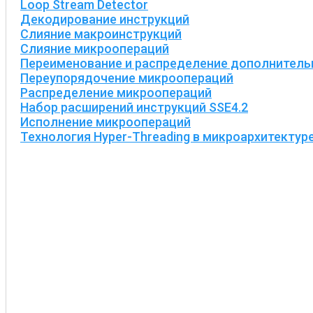
Loop Stream Detector
Декодирование инструкций
Слияние макроинструкций
Слияние микроопераций
Переименование и распределение дополнитель
Переупорядочение микроопераций
Распределение микроопераций
Набор расширений инструкций SSE4.2
Исполнение микроопераций
Технология Hyper-Тhreading в микроархитектур