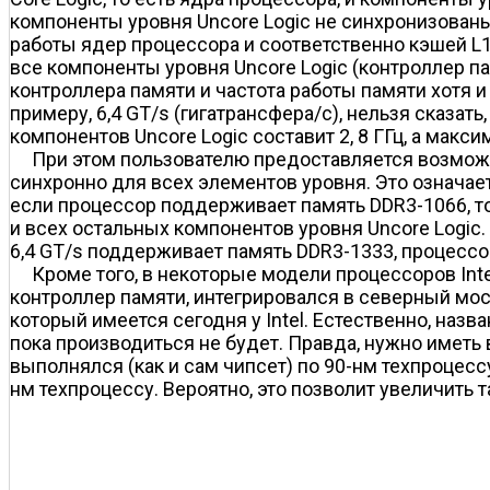
компоненты уровня Uncore Logic не синхронизованы 
работы ядер процессора и соответственно кэшей L1 
все компоненты уровня Uncore Logic (контроллер пам
контроллера памяти и частота работы памяти хотя и 
примеру, 6,4 GT/s (гигатрансфера/с), нельзя сказат
компонентов Uncore Logic составит 2, 8 ГГц, а макси
При этом пользователю предоставляется возможно
синхронно для всех элементов уровня. Это означает
если процессор поддерживает память DDR3-1066, то 
и всех остальных компонентов уровня Uncore Logic. 
6,4 GT/s поддерживает память DDR3-1333, процессор 
Кроме того, в некоторые модели процессоров Inte
контроллер памяти, интегрировался в северный мос
который имеется сегодня у Intel. Естественно, наз
пока производиться не будет. Правда, нужно иметь 
выполнялся (как и сам чипсет) по 90-нм техпроцессу
нм техпроцессу. Вероятно, это позволит увеличить 