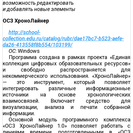
возможность редактировать
и добавлять новые элементы
ОСЗ ХроноЛайнер
http://school-
collection.edu.ru/catalog/rubr/dae17bc7-b523-aefe-
da26-413558f8b554/103199/
ОС
: Windows
Программа создана в рамках проекта «Единая
коллекция цифровых образовательных ресурсов»
и свободно распространяется для
некоммерческого использования. «ХроноЛайнер»
— это инструмент, который позволяет
интегрировать различные информационные
источники на основе хронологических
взаимосвязей. Включает средство для
визуализации, анализа и печати собранной
информации.
Основной модуль программного комплекса
«ОС3 ХроноЛайнер 1.0» позволяет работать с
линиями времени, подготовленными в «ОС3