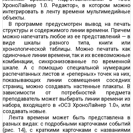
ХроноЛайнер 1.0. Редактор», в котором можно
интегрировать в ленту времени мультимедийные
объекты.
В программе предусмотрен вывод на печать
структуры и содержимого линии времени. Причем
можно напечатать любое из ее представлений — в
виде шкалы разного типа, книги или
хронологической таблицы. Можно печатать как
одиночные линии времени, так и их всевозможные
комбинации, синхронизованные по временн
о
й
шкале. А с помощью специальной нумерации
распечатанных листов и «реперных» точек на них,
показывающих линии совмещения соседних
страниц, можно создавать настенные плакаты. В
зависимости от потребностей предмета
преподаватель может выбирать линии времени из
набора, входящего в «ОС3 ХроноЛайнер 1.0», или
создавать новые.
Лента времени может быть представлена в
разных видах: с подробными карточками событий
(рис. 14), с краткими карточками с названиями