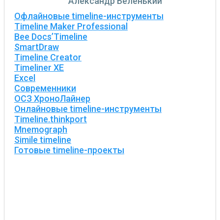
Александр Беленький
Офлайновые timeline-инструменты
Timeline Maker Professional
Bee Docs’Timeline
SmartDraw
Timeline Creator
Timeliner XE
Excel
Современники
ОСЗ ХроноЛайнер
Онлайновые timeline-инструменты
Timeline.thinkport
Mnemograph
Simile timeline
Готовые timeline-проекты