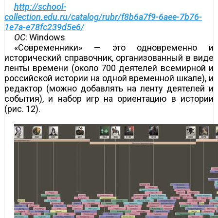
http://school-
collection.edu.ru/catalog/rubr/f8b6a7f9-6aee-7b76-
1e7a-e78fc239d5e6/
ОС
: Windows
«Современники» — это одновременно и
исторический справочник, организованный в виде
ленты времени (около 700 деятелей всемирной и
российской истории на одной временн
о
й шкале), и
редактор (можно добавлять на ленту деятелей и
события), и набор игр на ориентацию в истории
(рис. 12).