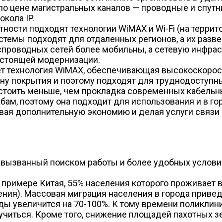
о цене магистральных каналов — проводные и спутн
кола IP.
ности подходят технологии WiMAX и Wi-Fi (на террит
стемы подходят для отдаленных регионов, а их разв
спроводных сетей более мобильны, а сетевую инфрас
остоящей модернизации.
 технология WiMAX, обеспечивающая высокоскорост
ну покрытия и поэтому подходят для труднодоступны
 стоить меньше, чем прокладка современных кабельн
бам, поэтому она подходит для использования и в гор
вая дополнительную экономию и делая услуги связи
, вызванный поиском работы и более удобных услови
примере Китая, 55% населения которого проживает в
ия). Массовая миграция населения в города приведет
оды увеличится на 70-100%. К тому времени поликлин
учиться. Кроме того, снижение площадей пахотных з