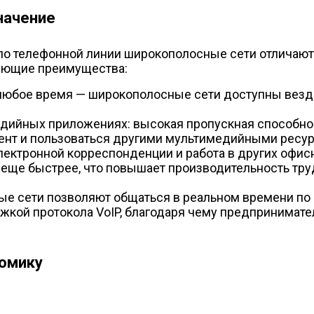
начение
о телефонной линии широкополосные сети отличаютс
ующие преимущества:
любое время — широкополосные сети доступны везд
ийных приложениях: высокая пропускная способнос
ент и пользоваться другими мультимедийными ресур
электронной корреспонденции и работа в других оф
 еще быстрее, что повышает производительность тру
 сети позволяют общаться в реальном времени по э
кой протокола VoIP, благодаря чему предпринимате
номику