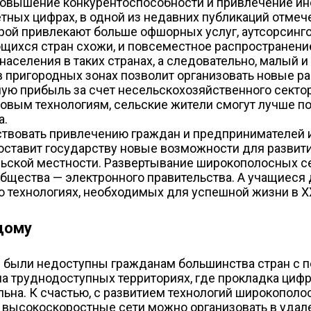
повышение конкурентоспособности и привлечение ин
тных цифрах, в одной из недавних публикаций отмеч
ой привлекают больше офшорных услуг, аутсорсинго
щихся стран схожи, и повсеместное распространени
аселения в таких странах, а следовательно, малый 
 пригородных зонах позволит организовать новые ра
ную прибыль за счет несельскохозяйственного секто
новым технологиям, сельские жители смогут лучше п
а.
твовать привлечению граждан и предпринимателей и
оставит государству новые возможности для развити
ьской местности. Развертывание широкополосных се
бщества — электронного правительства. А учащиеся 
о технологиях, необходимых для успешной жизни в XX
дому
 были недоступны гражданам большинства стран с п
на труднодоступных территориях, где прокладка циф
льна. К счастью, с развитием технологий широкопол
высокоскоростные сети можно организовать в удале