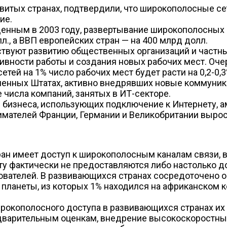
итых странах, подтвердили, что широкополосные сет
ие.
денным в 2003 году, развертывание широкополосных
., а ВВП европейских стран — на 400 млрд долл.
твуют развитию общественных организаций и частны
ивности работы и создания новых рабочих мест. Оче
ей на 1% число рабочих мест будет расти на 0,2-0,3
единенных Штатах, активно внедрявших новые коммун
числа компаний, занятых в ИТ-секторе.
бизнеса, использующих подключение к Интернету, а
имателей Франции, Германии и Великобритании вырос
н имеет доступ к широкополосным каналам связи, в
ту фактически не предоставляются либо настолько д
вателей. В развивающихся странах сосредоточено о
я планеты, из которых 1% находился на африканском 
широкополосного доступа в развивающихся странах и
едварительным оценкам, внедрение высокоскоростны