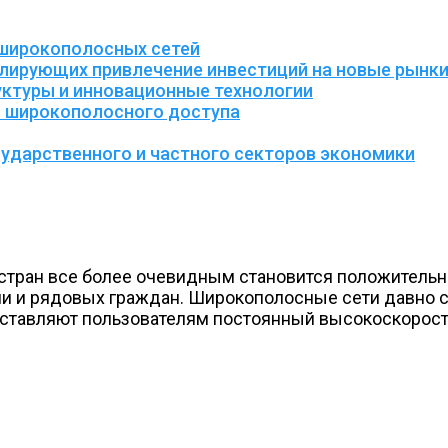
 широкополосных сетей
улирующих привлечение инвестиций на новые рынк
ктуры и инновационные технологии
й широкополосного доступа
ударственного и частного секторов экономики
 стран все более очевидным становится положитель
и и рядовых граждан. Широкополосные сети давно 
ставляют пользователям постоянный высокоскорост