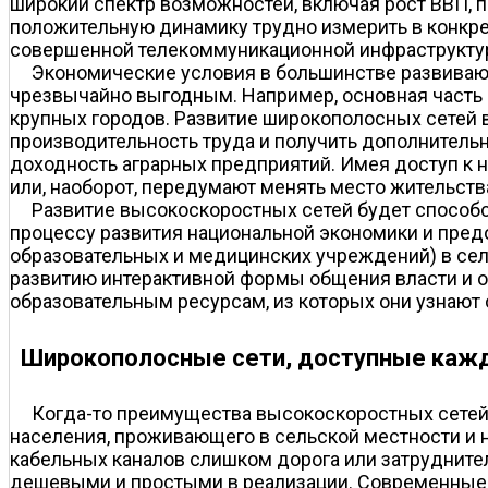
широкий спектр возможностей, включая рост ВВП, 
положительную динамику трудно измерить в конкре
совершенной телекоммуникационной инфраструктур
Экономические условия в большинстве развиваю
чрезвычайно выгодным. Например, основная часть н
крупных городов. Развитие широкополосных сетей в
производительность труда и получить дополнитель
доходность аграрных предприятий. Имея доступ к 
или, наоборот, передумают менять место жительств
Развитие высокоскоростных сетей будет способс
процессу развития национальной экономики и пред
образовательных и медицинских учреждений) в сел
развитию интерактивной формы общения власти и о
образовательным ресурсам, из которых они узнают 
Широкополосные сети, доступные каж
Когда-то преимущества высокоскоростных сетей
населения, проживающего в сельской местности и 
кабельных каналов слишком дорога или затрудните
дешевыми и простыми в реализации. Современные 