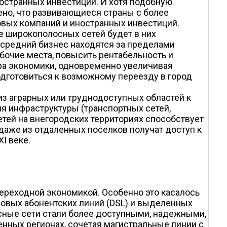
остранных инвестиций. И хотя подобную
ено, что развивающиеся страны с более
вых компаний и иностранных инвестиций.
е широкополосных сетей будет в них
и средний бизнес находятся за пределами
бочие места, повысить рентабельность и
ра экономики, одновременно увеличивая
одготовиться к возможному переезду в город
з аграрных или труднодоступных областей к
я инфраструктуры (транспортных сетей,
тей на внегородских территориях способствует
даже из отдаленных поселков получат доступ к
I веке.
ереходной экономикой. Особенно это касалось
ровых абонентских линий (DSL) и выделенных
осные сети стали более доступными, надежными,
нных регионах, сочетая магистральные линии с