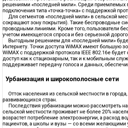
решениями «последней мили». Среди приемлемых п
подключения типа «точка-точка» с поддержкой прото
Для сегментов «последней мили» в сельской мест
сокращают зону покрытия). Такие беспроводные си
проводными линиями. Кроме того, пользователи бе
учетом имеющегося спроса и без серьезной дорог
Выгодным решением для «последней мили» будет
Интернету. Точки доступа WiMAX имеют большую зо
WiMAX с поддержкой протокола IEEE 802.16e будет
доступ как к стационарным, так и к мобильным служ
поддерживает передачу голоса и данных, обеспечи
Урбанизация и широкополосные сети
Отток населения из сельской местности в города
развивающихся стран.
Последствия урбанизации можно рассмотреть на 
сельской местности проживает не более 20% населен
возрастет потребление электроэнергии, а расход в
пациентов, а школы и вузы — со всеми желающими 