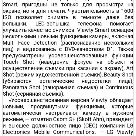
Smart, пригодны не только для просмотра на
экране, но и для печати. Чувствительность в 1600
ISO позволяет снимать в темноте даже без
вспышки. LED-вспышка телефона помогает
улучшить качество снимков. Viewty Smart оснащен
несколькими новыми функциями камеры, включая
Multi Face Detection (распознавание нескольких
лиц) и видеозапись с DVD-качеством D1. Также
предусмотрены усовершенствованные функции
Touch Shot (наведение фокуса на объект и
осуществление съемки при касании к экрану), Art
Shot (режим художественной съемки), Beauty Shot
(убираются эстетические недостатки лица),
Panorama Shot (панорамная съемка) и Continuous
Shot (серийная съемка).
«Усовершенствованная версия Viewty обладает
новыми, продвинутыми функциями, которые
автоматически настраивают камеру в нужном
режиме, — отметил Скотт Эн (Skott Ahn), президент
и высшее должностное лицо (СЕО) компании LG
Electronics Mobile Communications. — LG Viewty