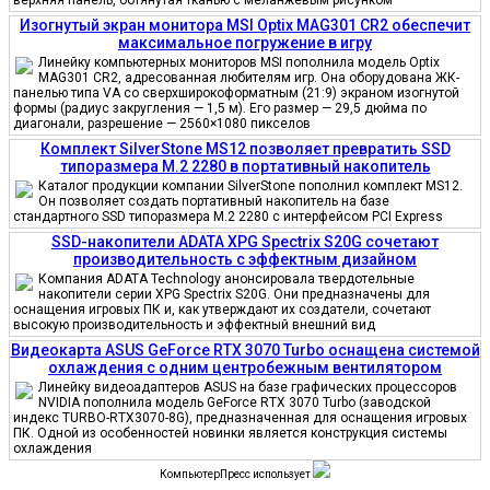
Изогнутый экран монитора MSI Optix MAG301 CR2 обеспечит
максимальное погружение в игру
Линейку компьютерных мониторов MSI пополнила модель Optix
MAG301 CR2, адресованная любителям игр. Она оборудована ЖК-
панелью типа VA со сверхширокоформатным (21:9) экраном изогнутой
формы (радиус закругления — 1,5 м). Его размер — 29,5 дюйма по
диагонали, разрешение — 2560×1080 пикселов
Комплект SilverStone MS12 позволяет превратить SSD
типоразмера M.2 2280 в портативный накопитель
Каталог продукции компании SilverStone пополнил комплект MS12.
Он позволяет создать портативный накопитель на базе
стандартного SSD типоразмера M.2 2280 с интерфейсом PCI Express
SSD-накопители ADATA XPG Spectrix S20G сочетают
производительность с эффектным дизайном
Компания ADATA Technology анонсировала твердотельные
накопители серии XPG Spectrix S20G. Они предназначены для
оснащения игровых ПК и, как утверждают их создатели, сочетают
высокую производительность и эффектный внешний вид
Видеокарта ASUS GeForce RTX 3070 Turbo оснащена системой
охлаждения с одним центробежным вентилятором
Линейку видеоадаптеров ASUS на базе графических процессоров
NVIDIA пополнила модель GeForce RTX 3070 Turbo (заводской
индекс TURBO-RTX3070-8G), предназначенная для оснащения игровых
ПК. Одной из особенностей новинки является конструкция системы
охлаждения
КомпьютерПресс использует