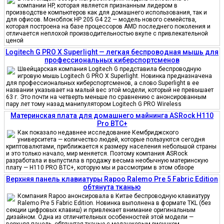
компании HP, которая является признанным лидером в
производстве компьютеров как для домашнего использования, так и
для офисов. Моноблок HP 205 G4 22 — модель нового семейства,
которая построена на базе процессоров AMD последнего поколения и
отличается неплохой производительностью вкупе с привлекательной
ценой
Logitech G PRO X Superlight — легкая беспроводная мышь для
профессиональных киберспортсменов
Швейцарская компания Logitech G представила беспроводную
игровую мышь Logitech G PRO X Superlight. Новинка предназначена
для профессиональных киберспортсменов, а слово Superlight в ее
названии указывает на малый вес этой модели, который не превышает
63 г. Это почти на четверть меньше по сравнению с анонсированным
пару лет тому назад манипулятором Logitech G PRO Wireless
Материнская плата для домашнего майнинга ASRock H110
Pro BTC+
Как показало недавнее исследование Кембриджского
университета — количество людей, которые пользуются сегодня
криптовалютами, приближается к размеру населения небольшой страны
и это только начало, мир меняется. Поэтому компания ASRock
разработала и выпустила в продажу весьма необычную материнскую
плату — H110 PRO BTC+, которую мы и рассмотрим в этом обзоре
Верхняя панель клавиатуры Rapoo Ralemo Pre 5 Fabric Edition
обтянута тканью
Компания Rapoo анонсировала в Китае беспроводную клавиатуру
Ralemo Pre 5 Fabric Edition. Новинка выполнена в формате TKL (без
секции цифровых клавиш) и привлекает внимание оригинальным
дизайном. Одна из отличительных особенностей этой модели —
верхняя панель, обтянутая тканью с меланжевым рисунком