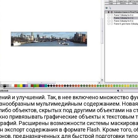
ний и улучшений. Так, в нее включено множество фу
знообразным мультимедийным содержанием. Новая фу
либо объектов, скрытых под другими объектами на ст
но привязывать графические объекты к текстовым так
графий. Расширены возможности системы маскирова
ен экспорт содержания в формате Flash. Кроме того,
ов, предназначенных для быстрой подготовки типовы