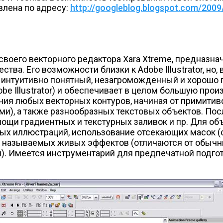
влена по адресу:
http://googleblog.blogspot.com/2009
своего векторного редактора Xara Xtreme, предназн
а. Его возможности близки к Adobe Illustrator, но, в
 интуитивно понятный, незагроможденный и хорошо 
obe Illustrator) и обеспечивает в целом большую про
ния любых векторных контуров, начиная от примити
и), а также разнообразных текстовых объектов. По
мощи градиентных и текстурных заливок и пр. Для о
х иллюстраций, использование отсекающих масок (cl
 называемых живых эффектов (отличаются от обычны
. Имеется инструментарий для предпечатной подгот