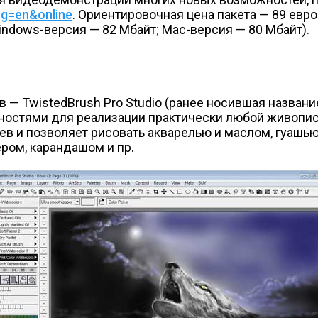
ng=en&online
. Ориентировочная цена пакета — 89 евр
Windows-версия — 82 Мбайт; Mac-версия — 80 Мбайт).
 — TwistedBrush Pro Studio (ранее носившая назван
остями для реализации практически любой живопис
ев и позволяет рисовать акварелью и маслом, гуашь
ером, карандашом и пр.