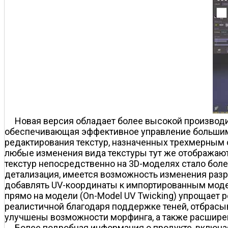
Новая версия обладает более высокой производит
обеспечивающая эффективное управление большим чи
редактирования текстур, назначенных трехмерным об
любые изменения вида текстуры тут же отображаютс
текстур непосредственно на 3D-моделях стало бол
детализация, имеется возможность изменения разре
добавлять UV-координаты к импортированным моде
прямо на модели (On-Model UV Twicking) упрощает 
реалистичной благодаря поддержке теней, отбрасыв
улучшены возможности морфинга, а также расширен 
Более подробная информация о продукте, включ