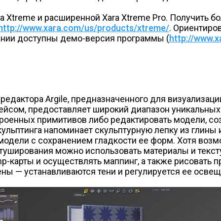
ra Xtreme и расширенной Xara Xtreme Pro. Получить 
http://www.xara.com/us/products/xtreme/
. Ориентиро
мпании доступны демо-версия программы (
http://www.
едактора Argile, предназначенного для визуализаци
йсом, предоставляет широкий диапазон уникальных
роенных примитивов либо редактировать модели, соз
ульптинга напоминает скульптурную лепку из глины 
 модели с сохранением гладкости ее форм. Хотя воз
туширования можно использовать материалы и тексту
p-карты и осуществлять маппинг, а также рисовать 
ны — устанавливаются тени и регулируется ее освещ