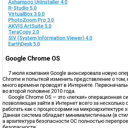
Ashampoo UnInstaller 4.0
R-Studio 5.0
VirtualBox 3.0.0
PhotoZoom Pro 3.0
AKVIS ArtSuite 5.0
TeraCopy 2.0
SIV (System Information Viewer) 4.0
EarthDesk 5.0
Google Chrome OS
7 июля компания Google анонсировала новую оп
Chrome и попыткой изменить представление о том, 
много времени проводят в Интернете. Первоначальн
во второй половине 2010 года.
Google Chrome OS — это «легкая» операционная 
позволяющая зайти в Интернет всего за несколько 
работать как с процессорами на микроархитектуре x
Данная система обладает минималистичным (в стиле
а архитектура безопасности ОС полностью перепро
безопасности.