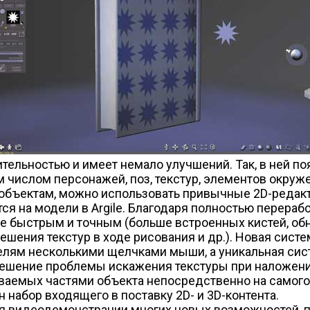
ельностью и имеет немало улучшений. Так, в ней поя
слом персонажей, поз, текстур, элементов окружени
ъектам, можно использовать привычные 2D-редакторы 
я на модели в Argile. Благодаря полностью перераб
ее быстрым и точным (больше встроенных кистей, об
шения текстур в ходе рисования и др.). Новая сист
лям несколькими щелчками мыши, а уникальная сис
решение проблемы искажения текстуры при наложении
аемых частями объекта непосредственно на самого се
набор входящего в поставку 2D- и 3D-контента.
ая видеодемонстрации многих новых возможностей, п