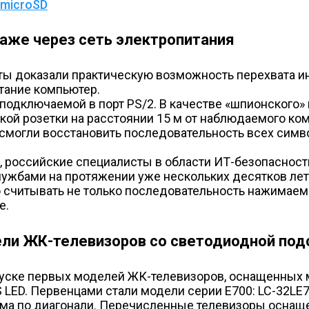
 microSD
аже через сеть электропитания
ы доказали практическую возможность перехвата ин
итание компьютер.
 подключаемой в порт PS/2. В качестве «шпионского
ой розетки на расстоянии 15 м от наблюдаемого ко
смогли восстановить последовательность всех симво
, российские специалисты в области ИТ-безопасност
ужбами на протяжении уже нескольких десятков лет
считывать не только последовательность нажимаемых
е.
ели ЖК-телевизоров со светодиодной под
пуске первых моделей ЖК-телевизоров, оснащенных 
ED. Первенцами стали модели серии E700: LC-32LE700
дюйма по диагонали. Перечисленные телевизоры осн