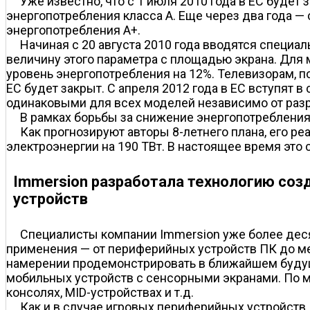
Уже известно, что с 1 июля 2010 года в ЕС буде
энергопотребления класса A. Еще через два года — 
энергопотребления A+.
Начиная с 20 августа 2010 года вводятся специ
величину этого параметра с площадью экрана. Дл
уровень энергопотребления на 12%. Телевизорам,
ЕС будет закрыт. С апреля 2012 года в ЕС вступят 
одинаковыми для всех моделей независимо от раз
В рамках борьбы за снижение энергопотребления 
Как прогнозируют авторы 8-летнего плана, его р
электроэнергии на 190 ТВт. В настоящее время это
Immersion разработала технологию соз
устройств
Специалисты компании Immersion уже более деся
применения — от периферийных устройств ПК до м
намерении продемонстрировать в ближайшем будущ
мобильных устройств с сенсорными экранами. По м
консолях, MID-устройствах и т.д.
Как и в случае игровых периферийных устройств,