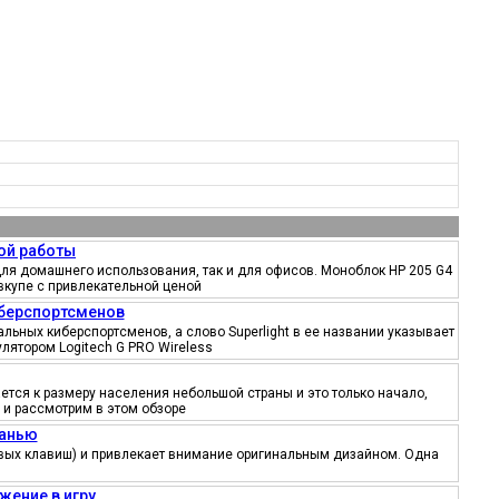
ой работы
ля домашнего использования, так и для офисов. Моноблок HP 205 G4
вкупе с привлекательной ценой
иберспортсменов
ьных киберспортсменов, а слово Superlight в ее названии указывает
лятором Logitech G PRO Wireless
тся к размеру населения небольшой страны и это только начало,
 и рассмотрим в этом обзоре
канью
ровых клавиш) и привлекает внимание оригинальным дизайном. Одна
жение в игру