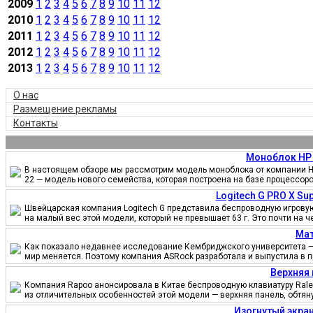
2009
1
2
3
4
5
6
7
8
9
10
11
12
2010
1
2
3
4
5
6
7
8
9
10
11
12
2011
1
2
3
4
5
6
7
8
9
10
11
12
2012
1
2
3
4
5
6
7
8
9
10
11
12
2013
1
2
3
4
5
6
7
8
9
10
11
12
О нас
Размещение рекламы
Контакты
Моноблок HP 
В настоящем обзоре мы рассмотрим модель моноблока от компании HP
22 — модель нового семейства, которая построена на базе процессор
Logitech G PRO X S
Швейцарская компания Logitech G представила беспроводную игровую 
на малый вес этой модели, который не превышает 63 г. Это почти на 
Мат
Как показало недавнее исследование Кембриджского университета — 
мир меняется. Поэтому компания ASRock разработала и выпустила в 
Верхняя 
Компания Rapoo анонсировала в Китае беспроводную клавиатуру Ralem
из отличительных особенностей этой модели — верхняя панель, обтя
Изогнутый экран