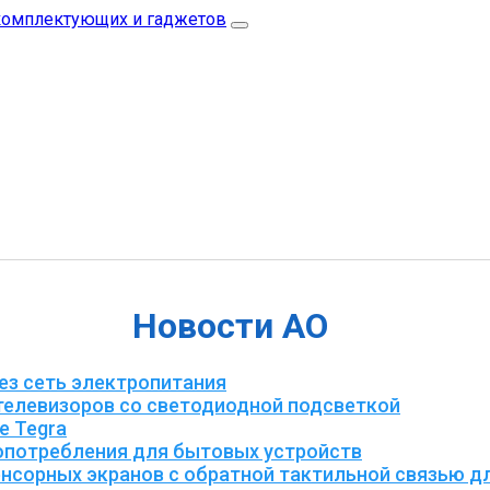
Новости АО
ез сеть электропитания
телевизоров со светодиодной подсветкой
е Tegra
опотребления для бытовых устройств
енсорных экранов с обратной тактильной связью д