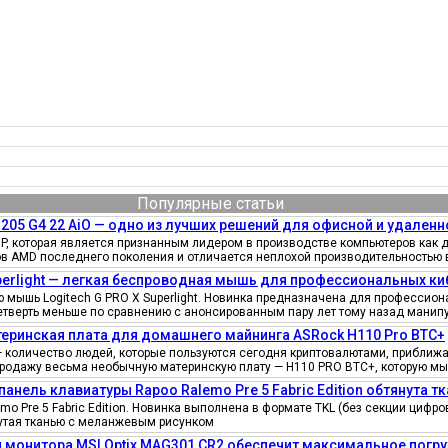
Популярные статьи
205 G4 22 AiO — одно из лучших решений для офисной и удаленн
, которая является признанным лидером в производстве компьютеров как д
ов AMD последнего поколения и отличается неплохой производительностью 
uperlight — легкая беспроводная мышь для профессиональных к
мышь Logitech G PRO X Superlight. Новинка предназначена для профессионал
четверть меньше по сравнению с анонсированным пару лет тому назад манипу
еринская плата для домашнего майнинга ASRock H110 Pro BTC+
количество людей, которые пользуются сегодня криптовалютами, приближае
продажу весьма необычную материнскую плату — H110 PRO BTC+, которую мы
панель клавиатуры Rapoo Ralemo Pre 5 Fabric Edition обтянута т
o Pre 5 Fabric Edition. Новинка выполнена в формате TKL (без секции циф
нутая тканью с меланжевым рисунком
 монитора MSI Optix MAG301 CR2 обеспечит максимальное погру