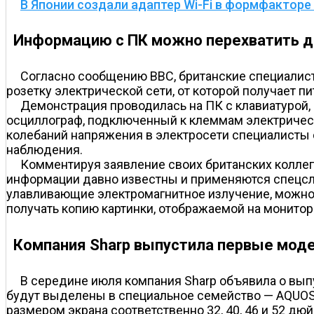
В Японии создали адаптер Wi-Fi в формфакторе
Информацию с ПК можно перехватить д
Согласно сообщению BBC, британские специалист
розетку электрической сети, от которой получает п
Демонстрация проводилась на ПК c клавиатурой,
осциллограф, подключенный к клеммам электрическ
колебаний напряжения в электросети специалисты 
наблюдения.
Комментируя заявление своих британских коллег
информации давно известны и применяются спецсл
улавливающие электромагнитное излучение, можно 
получать копию картинки, отображаемой на монитор
Компания Sharp выпустила первые мод
В середине июля компания Sharp объявила о вы
будут выделены в специальное семейство — AQUOS L
размером экрана соответственно 32, 40, 46 и 52 