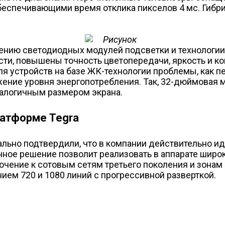
обеспечивающими время отклика пикселов 4 мс. Гиб
ию светодиодных модулей подсветки и технологии Sha
сти, повышены точность цветопередачи, яркость и к
я устройств на базе ЖК-технологии проблемы, как пе
ие уровня энергопотребления. Так, 32-дюймовая мод
налогичным размером экрана.
латформе Tegra
ально подтвердили, что в компании действительно и
анное решение позволит реализовать в аппарате шир
ение к сотовым сетям третьего поколения и зонам б
ием 720 и 1080 линий с прогрессивной разверткой.