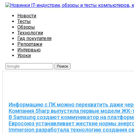
Новости
Тесты
Обзоры
Технологии
Гид покупателя
Репортажи
Интервью
Уроки
Поиск
Информацию с ПК можно перехватить даже чер
Компания Sharp выпустила первые модели ЖК-
В Samsung создают коммуникатор на платформ
Евросоюз устанавливает жесткие нормы энерг
Immersion разработала технологию создания с