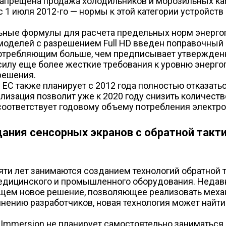
т запрещена продажа холодильников и морозильных к
с 1 июля 2012-го — нормы к этой категории устройст
альные формулы для расчета предельных норм энерг
я моделей с разрешением Full HD введен поправочн
 потребляющим больше, чем предписывает утвержден
в силу еще более жесткие требования к уровню энерг
решения.
ЕС также планирует с 2012 года полностью отказатьс
еализация позволит уже к 2020 году снизить количест
 соответствует годовому объему потребления электро
дания сенсорных экранов с обратной так
ти лет занимаются созданием технологий обратной 
едицинского и промышленного оборудования. Недавн
ем новое решение, позволяющее реализовать механ
нению разработчиков, новая технология может найти
 Immersion не планирует самостоятельно заниматься