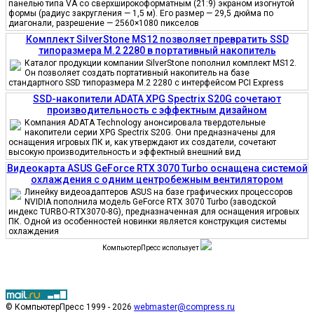
панелью типа VA со сверхширокоформатным (21:9) экраном изогнутой
формы (радиус закругления — 1,5 м). Его размер — 29,5 дюйма по
диагонали, разрешение — 2560×1080 пикселов
Комплект SilverStone MS12 позволяет превратить SSD
типоразмера M.2 2280 в портативный накопитель
Каталог продукции компании SilverStone пополнил комплект MS12.
Он позволяет создать портативный накопитель на базе
стандартного SSD типоразмера M.2 2280 с интерфейсом PCI Express
SSD-накопители ADATA XPG Spectrix S20G сочетают
производительность с эффектным дизайном
Компания ADATA Technology анонсировала твердотельные
накопители серии XPG Spectrix S20G. Они предназначены для
оснащения игровых ПК и, как утверждают их создатели, сочетают
высокую производительность и эффектный внешний вид
Видеокарта ASUS GeForce RTX 3070 Turbo оснащена системой
охлаждения с одним центробежным вентилятором
Линейку видеоадаптеров ASUS на базе графических процессоров
NVIDIA пополнила модель GeForce RTX 3070 Turbo (заводской
индекс TURBO-RTX3070-8G), предназначенная для оснащения игровых
ПК. Одной из особенностей новинки является конструкция системы
охлаждения
КомпьютерПресс использует
© КомпьютерПресс 1999 - 2026
webmaster@compress.ru