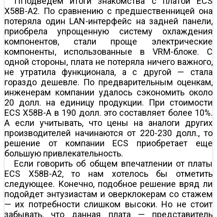
ППодведем итоги знакомства с платой ECS
X58B-A2. По сравнению с предшественницей она
потеряла один LAN-интерфейс на задней панели,
приобрела упрощенную систему охлаждения
компонентов, стали проще электрические
компоненты, использованные в VRM-блоке. С
одной стороны, плата не потеряла ничего важного,
не утратила функционала, а с другой — стала
гораздо дешевле. По предварительным оценкам,
инженерам компании удалось сэкономить около
20 долл. на единицу продукции. При стоимости
ECS X58B-A в 190 долл. это составляет более 10%.
А если учитывать, что цены на аналоги других
производителей начинаются от 220-230 долл., то
решение от компании ECS приобретает еще
большую привлекательность.
Если говорить об общем впечатлении от платы
ECS X58B-A2, то нам хотелось бы отметить
следующее. Конечно, подобное решение вряд ли
подойдет энтузиастам и оверклокерам со стажем
— их потребности слишком высоки. Но не стоит
забывать, что данная плата — представитель