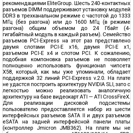
рекомендациями EliteGroup. Шесть 240-контактных
разъемов DIMM поддерживают установку модулей
DDR3 в трехканальном режиме с частотой до 1333
МГц (без разгона) или до 1600 МГц (в режиме
разгона) общим объемом до 24 Гбайт (4-
гигабайтный модуль в каждый разъем). Семейство
разъемов PCI-Express на этот раз представлено
двумя слотами PCI-E x16, двумя PCI-E x1,
разъемом PCI-E x4 и слотом PCI. К сожалению,
подобная компоновка разъемов не позволяет
полноценно использовать функционал чипсета
X58, который, как мы уже упоминали, обладает
поддержкой 32 линий PCI-Express v.2.0. На плате
не удастся построить архитектуру NVIDIA SLI, зато с
легкостью можно реализовать аналогичную
архитектуру на базе видеокарт ATI — ATI CrossFireX.
Для реализации дисковой подсистемы
пользователю предоставляется набор из шести
интерфейсных разъемов SATA II и двух разъемов
eSATA на задней интерфейсной панели платы
(контроллер Jmicron JMB362). На плате мы не