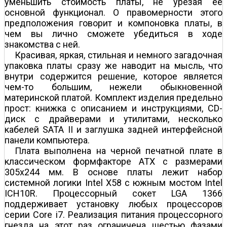
уменьшить стоимость платы, не урезая ее
основной функционал. О правомерности этого
предположения говорит и компоновка платы, в
чем вы лично сможете убедиться в ходе
знакомства с ней.
Красивая, яркая, стильная и немного загадочная
упаковка платы сразу же наводит на мысль, что
внутри содержится решение, которое является
чем-то большим, нежели обыкновенной
материнской платой. Комплект изделия предельно
прост: книжка с описанием и инструкциями, CD-
диск с драйверами и утилитами, несколько
кабелей SATA II и заглушка задней интерфейсной
панели компьютера.
Плата выполнена на черной печатной плате в
классическом формфакторе ATX с размерами
305x244 мм. В основе платы лежит набор
системной логики Intel X58 с южным мостом Intel
ICH10R. Процессорный сокет LGA 1366
поддерживает установку любых процессоров
серии Core i7. Реализация питания процессорного
гнезда на этот раз ограничена шестью фазами