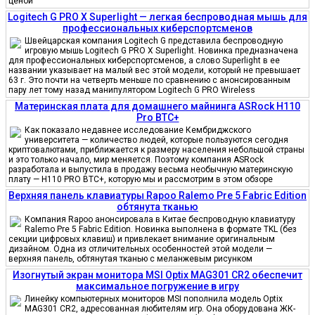
ценой
Logitech G PRO X Superlight — легкая беспроводная мышь для
профессиональных киберспортсменов
Швейцарская компания Logitech G представила беспроводную
игровую мышь Logitech G PRO X Superlight. Новинка предназначена
для профессиональных киберспортсменов, а слово Superlight в ее
названии указывает на малый вес этой модели, который не превышает
63 г. Это почти на четверть меньше по сравнению с анонсированным
пару лет тому назад манипулятором Logitech G PRO Wireless
Материнская плата для домашнего майнинга ASRock H110
Pro BTC+
Как показало недавнее исследование Кембриджского
университета — количество людей, которые пользуются сегодня
криптовалютами, приближается к размеру населения небольшой страны
и это только начало, мир меняется. Поэтому компания ASRock
разработала и выпустила в продажу весьма необычную материнскую
плату — H110 PRO BTC+, которую мы и рассмотрим в этом обзоре
Верхняя панель клавиатуры Rapoo Ralemo Pre 5 Fabric Edition
обтянута тканью
Компания Rapoo анонсировала в Китае беспроводную клавиатуру
Ralemo Pre 5 Fabric Edition. Новинка выполнена в формате TKL (без
секции цифровых клавиш) и привлекает внимание оригинальным
дизайном. Одна из отличительных особенностей этой модели —
верхняя панель, обтянутая тканью с меланжевым рисунком
Изогнутый экран монитора MSI Optix MAG301 CR2 обеспечит
максимальное погружение в игру
Линейку компьютерных мониторов MSI пополнила модель Optix
MAG301 CR2, адресованная любителям игр. Она оборудована ЖК-