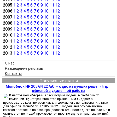
2005
1
2
3
4
5
6
7
8
9
10
11
12
2006
1
2
3
4
5
6
7
8
9
10
11
12
2007
1
2
3
4
5
6
7
8
9
10
11
12
2008
1
2
3
4
5
6
7
8
9
10
11
12
2009
1
2
3
4
5
6
7
8
9
10
11
12
2010
1
2
3
4
5
6
7
8
9
10
11
12
2011
1
2
3
4
5
6
7
8
9
10
11
12
2012
1
2
3
4
5
6
7
8
9
10
11
12
2013
1
2
3
4
5
6
7
8
9
10
11
12
О нас
Размещение рекламы
Контакты
Популярные статьи
Моноблок HP 205 G4 22 AiO — одно из лучших решений для
офисной и удаленной работы
В настоящем обзоре мы рассмотрим модель моноблока от
компании HP, которая является признанным лидером в
производстве компьютеров как для домашнего использования, так и
для офисов. Моноблок HP 205 G4 22 — модель нового семейства,
которая построена на базе процессоров AMD последнего поколения и
отличается неплохой производительностью вкупе с привлекательной