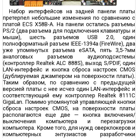
Набор интерфейсов на задней панели платы
претерпел небольшие изменения по сравнению с
платой ECS X58B-A. На панели остались разъемы
PS/2 (два разъема для подключения клавиатуры и
мыши), шесть разъемов USB 2.0, один
полноформатный разъем IEEE-1394a (FireWire), два
уже упомянутых разъема eSATA, пять 3,5-?мм
аналоговых разъемов аудиоподсистемы
(контроллер Realtek ALC 888S), выход S/PDIF, один
LAN-интерфейс и кнопка сброса настроек CMOS
(дублируемая джампером на поверхности платы).
Таким образом, по сравнению с предыдущей
версией платы с нее исчез один LAN-интерфейс и
соответствующий ему контроллер Realtek 8111C
GigaLan. Помимо упомянутой управляющей кнопки
сброса настроек CMOS, на поверхности платы
располагаются еще две — кнопка включения/
выключения компьютера и перезагрузки
компьютера. Кроме того, для нужд оверклокеров и
компьютерных энтузиастов разработчики