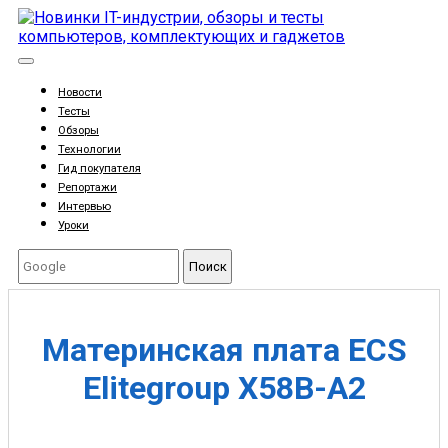
Новости
Тесты
Обзоры
Технологии
Гид покупателя
Репортажи
Интервью
Уроки
Поиск
Материнская плата ECS
Elitegroup X58B-A2