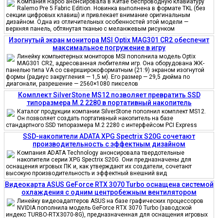
Компания Rapoo анонсировала в Китае беспроводную клавиатуру
Ralemo Pre 5 Fabric Edition. Новинка выполнена в формате TKL (без
секции цифровых клавиш) и привлекает внимание оригинальным
дизайном. Одна из отличительных особенностей этой модели —
верхняя панель, обтянутая тканью с меланжевым рисунком
Изогнутый экран монитора MSI Optix MAG301 CR2 обеспечит
максимальное погружение в игру
Линейку компьютерных мониторов MSI пополнила модель Optix
MAG301 CR2, адресованная любителям игр. Она оборудована ЖК-
панелью типа VA со сверхширокоформатным (21:9) экраном изогнутой
формы (радиус закругления — 1,5 м). Его размер — 29,5 дюйма по
диагонали, разрешение — 2560×1080 пикселов
Комплект SilverStone MS12 позволяет превратить SSD
типоразмера M.2 2280 в портативный накопитель
Каталог продукции компании SilverStone пополнил комплект MS12.
Он позволяет создать портативный накопитель на базе
стандартного SSD типоразмера M.2 2280 с интерфейсом PCI Express
SSD-накопители ADATA XPG Spectrix S20G сочетают
производительность с эффектным дизайном
Компания ADATA Technology анонсировала твердотельные
накопители серии XPG Spectrix S20G. Они предназначены для
оснащения игровых ПК и, как утверждают их создатели, сочетают
высокую производительность и эффектный внешний вид
Видеокарта ASUS GeForce RTX 3070 Turbo оснащена системой
охлаждения с одним центробежным вентилятором
Линейку видеоадаптеров ASUS на базе графических процессоров
NVIDIA пополнила модель GeForce RTX 3070 Turbo (заводской
индекс TURBO-RTX3070-8G), предназначенная для оснащения игровых