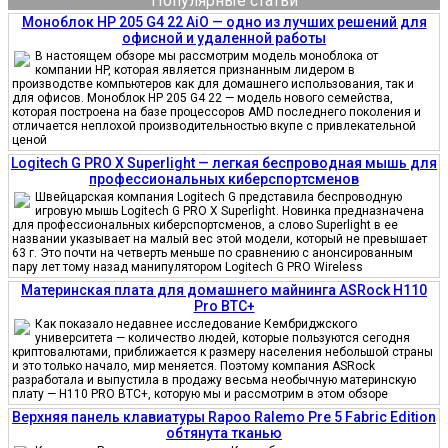
Популярные статьи
Моноблок HP 205 G4 22 AiO — одно из лучших решений для
офисной и удаленной работы
В настоящем обзоре мы рассмотрим модель моноблока от
компании HP, которая является признанным лидером в
производстве компьютеров как для домашнего использования, так и
для офисов. Моноблок HP 205 G4 22 — модель нового семейства,
которая построена на базе процессоров AMD последнего поколения и
отличается неплохой производительностью вкупе с привлекательной
ценой
Logitech G PRO X Superlight — легкая беспроводная мышь для
профессиональных киберспортсменов
Швейцарская компания Logitech G представила беспроводную
игровую мышь Logitech G PRO X Superlight. Новинка предназначена
для профессиональных киберспортсменов, а слово Superlight в ее
названии указывает на малый вес этой модели, который не превышает
63 г. Это почти на четверть меньше по сравнению с анонсированным
пару лет тому назад манипулятором Logitech G PRO Wireless
Материнская плата для домашнего майнинга ASRock H110
Pro BTC+
Как показало недавнее исследование Кембриджского
университета — количество людей, которые пользуются сегодня
криптовалютами, приближается к размеру населения небольшой страны
и это только начало, мир меняется. Поэтому компания ASRock
разработала и выпустила в продажу весьма необычную материнскую
плату — H110 PRO BTC+, которую мы и рассмотрим в этом обзоре
Верхняя панель клавиатуры Rapoo Ralemo Pre 5 Fabric Edition
обтянута тканью