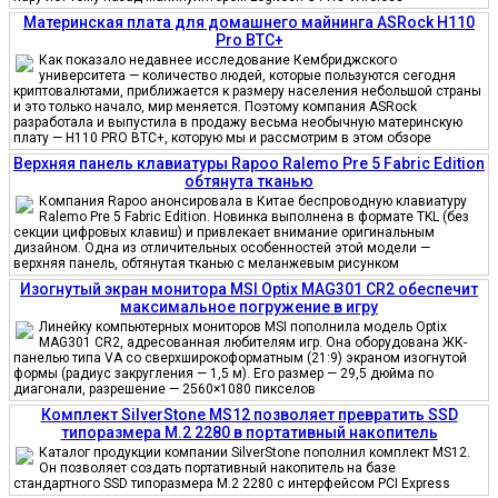
Материнская плата для домашнего майнинга ASRock H110
Pro BTC+
Как показало недавнее исследование Кембриджского
университета — количество людей, которые пользуются сегодня
криптовалютами, приближается к размеру населения небольшой страны
и это только начало, мир меняется. Поэтому компания ASRock
разработала и выпустила в продажу весьма необычную материнскую
плату — H110 PRO BTC+, которую мы и рассмотрим в этом обзоре
Верхняя панель клавиатуры Rapoo Ralemo Pre 5 Fabric Edition
обтянута тканью
Компания Rapoo анонсировала в Китае беспроводную клавиатуру
Ralemo Pre 5 Fabric Edition. Новинка выполнена в формате TKL (без
секции цифровых клавиш) и привлекает внимание оригинальным
дизайном. Одна из отличительных особенностей этой модели —
верхняя панель, обтянутая тканью с меланжевым рисунком
Изогнутый экран монитора MSI Optix MAG301 CR2 обеспечит
максимальное погружение в игру
Линейку компьютерных мониторов MSI пополнила модель Optix
MAG301 CR2, адресованная любителям игр. Она оборудована ЖК-
панелью типа VA со сверхширокоформатным (21:9) экраном изогнутой
формы (радиус закругления — 1,5 м). Его размер — 29,5 дюйма по
диагонали, разрешение — 2560×1080 пикселов
Комплект SilverStone MS12 позволяет превратить SSD
типоразмера M.2 2280 в портативный накопитель
Каталог продукции компании SilverStone пополнил комплект MS12.
Он позволяет создать портативный накопитель на базе
стандартного SSD типоразмера M.2 2280 с интерфейсом PCI Express