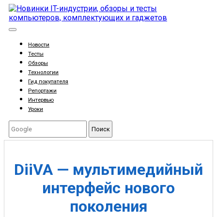
Новости
Тесты
Обзоры
Технологии
Гид покупателя
Репортажи
Интервью
Уроки
Поиск
DiiVA — мультимедийный
интерфейс нового
поколения