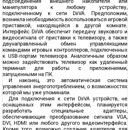
подсоединения внешнего накопителя или
манипулятора к любому устройству,
подключенному к сети DiiVA. Предположим,
возникла необходимость воспользоваться игровой
приставкой, находящейся в другой комнате.
Интерфейс DiiVA обеспечит передачу звукового и
видеосигнала от приставки к телевизору, а также
двунаправленный обмен управляющими
командами игровых контроллеров, подключенных
к USB-портам телевизора. Аналогичным образом
можно задействовать телевизор как удаленный
терминал для работы с приложениями,
запущенными на ПК.
И наконец, это автоматическая система
управления энергопотреблением, о возможностях
которой мы уже упоминали.
Для подключения к сети DiiVA устройств, не
оснащенных этим интерфейсом, планируется
разработать специальные адаптеры,
обеспечивающие преобразование сигнала VGA,
DVI, HDMI или любого другого видеоинтерфейса.
Кроме того, возможно создание адаптеров для