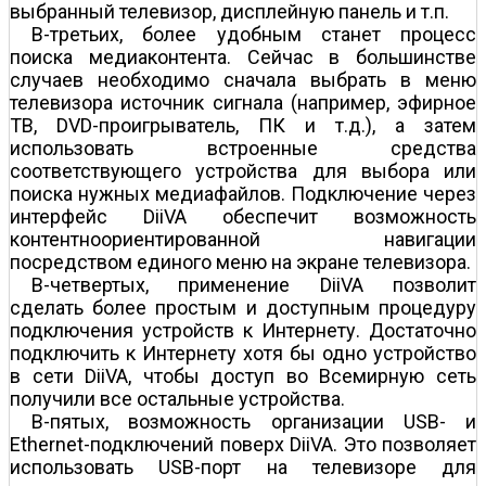
выбранный телевизор, дисплейную панель и т.п.
В-третьих, более удобным станет процесс
поиска медиаконтента. Сейчас в большинстве
случаев необходимо сначала выбрать в меню
телевизора источник сигнала (например, эфирное
ТВ, DVD-проигрыватель, ПК и т.д.), а затем
использовать встроенные средства
соответствующего устройства для выбора или
поиска нужных медиафайлов. Подключение через
интерфейс DiiVA обеспечит возможность
контентно­ориентированной навигации
посредством единого меню на экране телевизора.
В-четвертых, применение DiiVA позволит
сделать более простым и доступным процедуру
подключения устройств к Интернету. Достаточно
подключить к Интернету хотя бы одно устройство
в сети DiiVA, чтобы доступ во Всемирную сеть
получили все остальные устройства.
В-пятых, возможность организации USB- и
Ethernet-подключений поверх DiiVA. Это поз­воляет
использовать USB-порт на телевизоре для