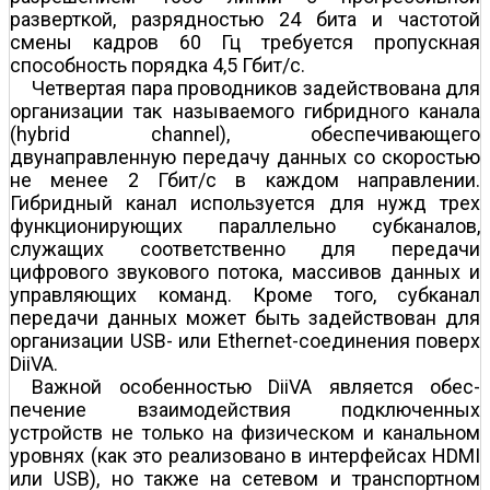
разверткой, разрядностью 24 бита и частотой
смены кадров 60 Гц требуется пропускная
способность порядка 4,5 Гбит/с.
Четвертая пара проводников задействована для
организации так называемого гибридного канала
(hybrid channel), обеспечивающего
двунаправленную передачу данных со скоростью
не менее 2 Гбит/с в каждом направлении.
Гибридный канал используется для нужд трех
функционирующих параллельно субканалов,
служащих соответственно для передачи
цифрового звукового потока, массивов данных и
управляющих команд. Кроме того, субканал
передачи данных может быть задействован для
организации USB- или Ethernet-соединения поверх
DiiVA.
Важной особенностью DiiVA является обес-
печение взаимодействия подключенных
устройств не только на физическом и канальном
уровнях (как это реализовано в интерфейсах HDMI
или USB), но также на сетевом и транспортном