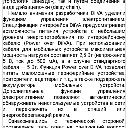
(топология «звезда»), так и путем соединения в
виде дэйзи­цепочки (daisy chain).
Немало внимания разработчики DiiVA уделили
функциям управления электропитанием.
Спецификация интерфейса DiiVA предусматривает
возможность питания устройств с небольшим
уровнем энергопотребления по интерфейсному
кабелю (Power over DiiVA). При использовании
кабеля для мобильных устройств максимальная
мощность нагрузки составляет 2,5 Вт (напряжение
5 В, ток до 500 мА), а в случае стандартного
кабеля — 5 Вт. Функция Power over DiiVA позволит
питать маломощные периферийные устройства,
повторители, адаптеры и т.д., а также подзаряжать
аккумуляторы мобильных устройств.
Дополнительные функции управления
электропитанием позволяют автоматически
обнаруживать неиспользуемые устройства в сети
и переключать их в спящий или
энергосберегающий режим.
Ознакомившись с технической стороной,
постараемся дать ответ на следующий вопрос: