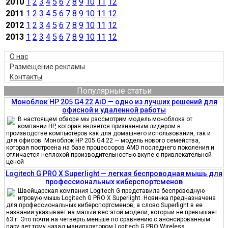
2010
1
2
3
4
5
6
7
8
9
10
11
12
2011
1
2
3
4
5
6
7
8
9
10
11
12
2012
1
2
3
4
5
6
7
8
9
10
11
12
2013
1
2
3
4
5
6
7
8
9
10
11
12
О нас
Размещение рекламы
Контакты
Популярные статьи
Моноблок HP 205 G4 22 AiO — одно из лучших решений для
офисной и удаленной работы
В настоящем обзоре мы рассмотрим модель моноблока от
компании HP, которая является признанным лидером в
производстве компьютеров как для домашнего использования, так и
для офисов. Моноблок HP 205 G4 22 — модель нового семейства,
которая построена на базе процессоров AMD последнего поколения и
отличается неплохой производительностью вкупе с привлекательной
ценой
Logitech G PRO X Superlight — легкая беспроводная мышь для
профессиональных киберспортсменов
Швейцарская компания Logitech G представила беспроводную
игровую мышь Logitech G PRO X Superlight. Новинка предназначена
для профессиональных киберспортсменов, а слово Superlight в ее
названии указывает на малый вес этой модели, который не превышает
63 г. Это почти на четверть меньше по сравнению с анонсированным
пару лет тому назад манипулятором Logitech G PRO Wireless