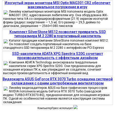
Изогнутый экран монитора MSI Optix MAG301 CR2 обеспечит
максимальное погружение в игру
Линейку компьютерных мониторов MSI пополнила модель Optix
MAG301 CR2, адресованная любителям игр. Она оборудована ЖК-
панелью типа VA со сверхширокоформатным (21:9) экраном изогнутой
формы (радиус закругления — 1,5 м). Его размер — 29,5 дюйма по
диагонали, разрешение — 2560×1080 пикселов
Комплект SilverStone MS12 позволяет превратить SSD
типоразмера M.2 2280 в портативный накопитель
Каталог продукции компании SilverStone пополнил комплект MS12.
Он позволяет создать портативный накопитель на базе
стандартного SSD типоразмера M.2 2280 с интерфейсом PCI Express
SSD-накопители ADATA XPG Spectrix S20G сочетают
производительность с эффектным дизайном
Компания ADATA Technology анонсировала твердотельные
накопители серии XPG Spectrix S20G. Они предназначены для
оснащения игровых ПК и, как утверждают их создатели, сочетают
высокую производительность и эффектный внешний вид
Видеокарта ASUS GeForce RTX 3070 Turbo оснащена системой
охлаждения с одним центробежным вентилятором
Линейку видеоадаптеров ASUS на базе графических процессоров
NVIDIA пополнила модель GeForce RTX 3070 Turbo (заводской
индекс TURBO-RTX3070-8G), предназначенная для оснащения игровых
ПК. Одной из особенностей новинки является конструкция системы
охлаждения
КомпьютерПресс использует