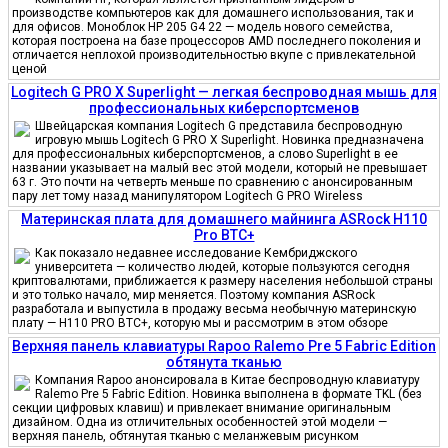
производстве компьютеров как для домашнего использования, так и
для офисов. Моноблок HP 205 G4 22 — модель нового семейства,
которая построена на базе процессоров AMD последнего поколения и
отличается неплохой производительностью вкупе с привлекательной
ценой
Logitech G PRO X Superlight — легкая беспроводная мышь для
профессиональных киберспортсменов
Швейцарская компания Logitech G представила беспроводную
игровую мышь Logitech G PRO X Superlight. Новинка предназначена
для профессиональных киберспортсменов, а слово Superlight в ее
названии указывает на малый вес этой модели, который не превышает
63 г. Это почти на четверть меньше по сравнению с анонсированным
пару лет тому назад манипулятором Logitech G PRO Wireless
Материнская плата для домашнего майнинга ASRock H110
Pro BTC+
Как показало недавнее исследование Кембриджского
университета — количество людей, которые пользуются сегодня
криптовалютами, приближается к размеру населения небольшой страны
и это только начало, мир меняется. Поэтому компания ASRock
разработала и выпустила в продажу весьма необычную материнскую
плату — H110 PRO BTC+, которую мы и рассмотрим в этом обзоре
Верхняя панель клавиатуры Rapoo Ralemo Pre 5 Fabric Edition
обтянута тканью
Компания Rapoo анонсировала в Китае беспроводную клавиатуру
Ralemo Pre 5 Fabric Edition. Новинка выполнена в формате TKL (без
секции цифровых клавиш) и привлекает внимание оригинальным
дизайном. Одна из отличительных особенностей этой модели —
верхняя панель, обтянутая тканью с меланжевым рисунком