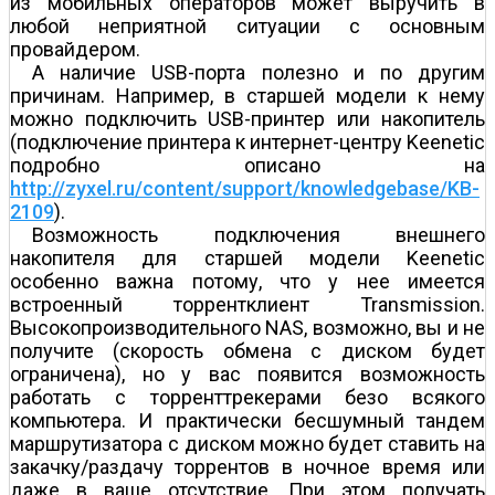
из мобильных операторов может выручить в
любой неприятной ситуации с основным
провайдером.
А наличие USB-порта полезно и по другим
причинам. Например, в старшей модели к нему
можно подключить USB-принтер или накопитель
(подключение принтера к интернет-центру Keenetic
подробно описано на
http://zyxel.ru/content/support/knowledgebase/KB-
2109
).
Возможность подключения внешнего
накопителя для старшей модели Keenetic
особенно важна потому, что у нее имеется
встроенный торрент­клиент Transmission.
Высокопроизводительного NAS, возможно, вы и не
получите (скорость обмена с диском будет
ограничена), но у вас появится возможность
работать с торрент­трекерами безо всякого
компьютера. И практически бесшумный тандем
маршрутизатора с диском можно будет ставить на
закачку/раздачу торрентов в ночное время или
даже в ваше отсутствие. При этом получать