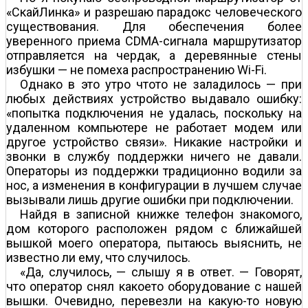
«СкайЛинка» и разрешаю парадокс человеческого
существования. Для обеспечения более
уверенного приема CDMA-сигнала маршрутизатор
отправляется на чердак, а деревянные стены
избушки — не помеха распространению Wi-Fi.
Однако в это утро что­то не заладилось — при
любых действиях устройство выдавало ошибку:
«попытка подключения не удалась, поскольку на
удаленном компьютере не работает модем или
другое устройство связи». Никакие настройки и
звонки в службу поддержки ничего не давали.
Операторы из поддержки традиционно водили за
нос, а изменения в конфигурации в лучшем случае
вызывали лишь другие ошибки при подключении.
Найдя в записной книжке телефон знакомого,
дом которого расположен рядом с ближайшей
вышкой моего оператора, пытаюсь выяснить, не
известно ли ему, что случилось.
«Да, случилось, — слышу я в ответ. — Говорят,
что оператор снял какое­то оборудование с нашей
вышки. Очевидно, перевезли на какую-то новую