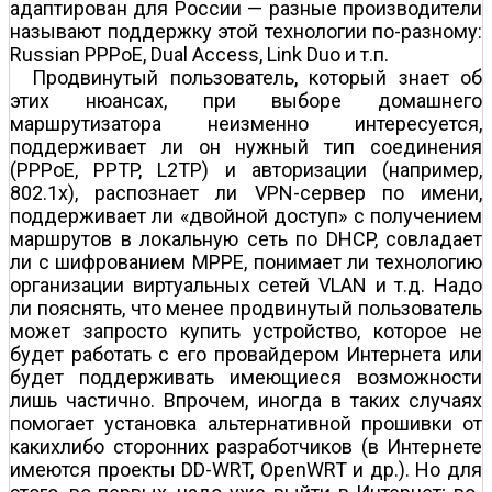
адаптирован для России — разные производители
называют поддержку этой технологии по-разному:
Russian PPPoE, Dual Access, Link Duo и т.п.
Продвинутый пользователь, который знает об
этих нюансах, при выборе домашнего
маршрутизатора неизменно интересуется,
поддерживает ли он нужный тип соединения
(PPPoE, PPTP, L2TP) и авторизации (например,
802.1x), распознает ли VPN-сервер по имени,
поддерживает ли «двойной доступ» с получением
маршрутов в локальную сеть по DHCP, совладает
ли c шифрованием MPPE, понимает ли технологию
организации виртуальных сетей VLAN и т.д. Надо
ли пояснять, что менее продвинутый пользователь
может запросто купить устройство, которое не
будет работать с его провайдером Интернета или
будет поддерживать имеющиеся возможности
лишь частично. Впрочем, иногда в таких случаях
помогает установка альтернативной прошивки от
каких­либо сторонних разработчиков (в Интернете
имеются проекты DD-WRT, OpenWRT и др.). Но для