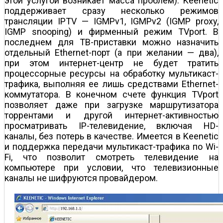
этой услугой возникает масса проблем). Keenetic
поддерживает сразу несколько режимов
трансляции IPTV — IGMPv1, IGMPv2 (IGMP proxy,
IGMP snooping) и фирменный режим TVport. В
последнем для ТВ-приставки можно назначить
отдельный Ethernet-порт (а при желании — два),
при этом интернет-центр не будет тратить
процессорные ресурсы на обработку мультикаст-
трафика, выполняя ее лишь средствами Ethernet-
коммутатора. В конечном счете функция TVport
позволяет даже при загрузке маршрутизатора
торрентами и другой интернет-активностью
просматривать IP-телевидение, включая HD-
каналы, без потерь в качестве. Имеется в Keenetic
и поддержка передачи мультикаст-трафика по Wi-
Fi, что позволит смотреть телевидение на
компьютере при условии, что телевизионные
каналы не шифруются провайдером.