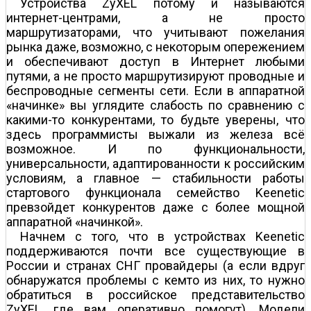
Устройства ZyXEL потому и называются
интернет-центрами, а не просто
маршрутизаторами, что учитывают пожелания
рынка даже, возможно, с некоторым опережением
и обеспечивают доступ в Интернет любыми
путями, а не просто маршрутизируют проводные и
беспроводные сегменты сети. Если в аппаратной
«начинке» вы углядите слабость по сравнению с
какими-то конкурентами, то будьте уверены, что
здесь программисты выжали из железа всё
возможное. И по функциональности,
универсальности, адаптированности к российским
условиям, а главное — стабильности работы
стартового функционала семейство Keenetic
превзойдет конкурентов даже с более мощной
аппаратной «начинкой».
Начнем с того, что в устройствах Keenetic
поддерживаются почти все существующие в
России и странах СНГ провайдеры (а если вдруг
обнаружатся проблемы с кем­то из них, то нужно
обратиться в российское представительство
ZyXEL, где вам оперативно помогут). Модели