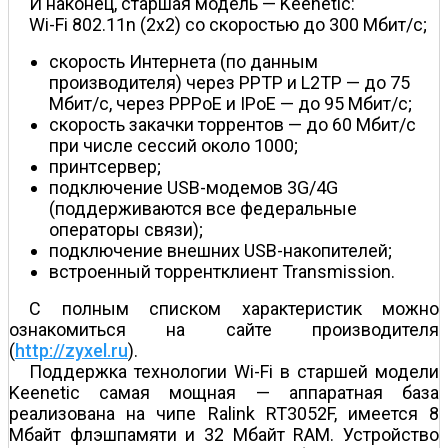
И наконец, старшая модель — Keenetic:
Wi-Fi 802.11n (2x2) со скоростью до 300 Мбит/с;
скорость Интернета (по данным
производителя) через PPTP и L2TP — до 75
Мбит/с, через PPPoE и IPoE — до 95 Мбит/с;
скорость закачки торрентов — до 60 Мбит/с
при числе сессий около 1000;
принт­сервер;
подключение USB-модемов 3G/4G
(поддерживаются все федеральные
операторы связи);
подключение внешних USB-накопителей;
встроенный торрент­клиент Transmission.
С полным списком характеристик можно
ознакомиться на сайте производителя
(
http://zyxel.ru
).
Поддержка технологии Wi-Fi в старшей модели
Keenetic самая мощная — аппаратная база
реализована на чипе Ralink RT3052F, имеется 8
Мбайт флэш­памяти и 32 Мбайт RAM. Устройство