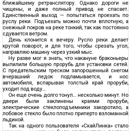
ближайшему ретранслятору. Однако дороги не
чищены, и даже полный привод не спасает.
Единственный выход — попытаться проехать по
руслу реки. Подъехать можно почти вплотную, а
снежный покров на реке тонкий, так как постоянно
сдувается ветром.
День клонится к вечеру. Русло реки делает
крутой поворот, и для того, чтобы срезать угол,
направляю машину через узкий мыс.
Ну разве мог я знать, что накануне браконьеры
выпилили большую прорубь для установки сетей.
С предательским треском запорошенный снегом
вчерашний ледок подламывается, и нос
автомобиля, вспарывая толстый край проруби,
уходит под воду…
Он еще очень долго тонул… несколько минут. Но
двери были заклинены краями проруби,
электрические стеклоподъемники закоротило, а
лобовое стекло было плотно приперто взломанной
льдиной.
Так на одного пользователя «СкайЛинка» стало