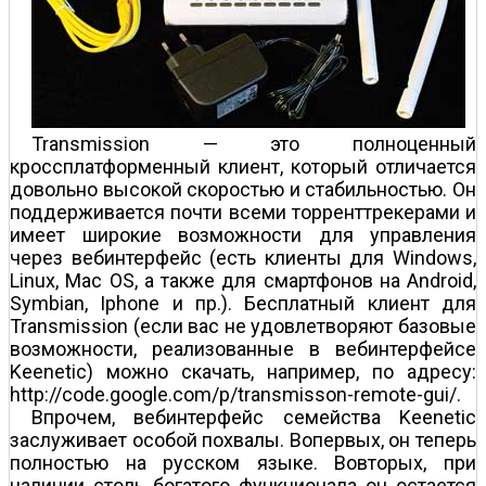
Transmission — это полноценный
кроссплатформенный клиент, который отличается
довольно высокой скоростью и стабильностью. Он
поддерживается почти всеми торрент­трекерами и
имеет широкие возможности для управления
через веб­интерфейс (есть клиенты для Windows,
Linux, Mac OS, а также для смартфонов на Android,
Symbian, Iphone и пр.). Бесплатный клиент для
Transmission (если вас не удовлетворяют базовые
возможности, реализованные в веб­интерфейсе
Keenetic) можно скачать, например, по адресу:
http://code.google.com/p/transmisson-remote-gui/.
Впрочем, веб­интерфейс семейства Keenetic
заслуживает особой похвалы. Во­первых, он теперь
полностью на русском языке. Во­вторых, при
наличии столь богатого функционала он остается