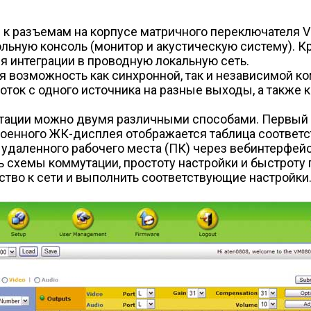
тв к разъемам на корпусе матричного переключател
рольную консоль (монитор и акустическую систему). 
я интеграции в проводную локальную сеть.
 возможность как синхронной, так и независимой ком
поток с одного источника на разные выходы, а также
тации можно двумя различными способами. Первый 
троенного ЖК-дисплея отображается таблица соответс
аленного рабочего места (ПК) через веб­интерфейс (
 схемы коммутации, простоту настройки и быстроту 
тво к сети и выполнить соответствующие настройки