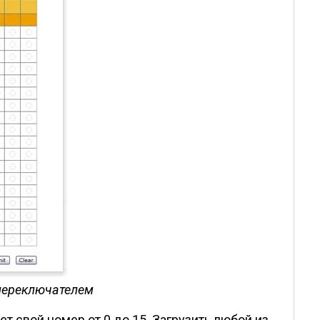
опереключателем
т свой номер от 0 до 15. Загрузить любой из