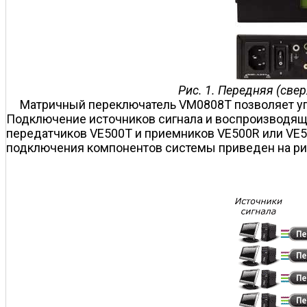
Рис. 1. Передняя (св
Матричный переключатель VM0808T позволяет уп
Подключение источников сигнала и воспроизводящ
передатчиков VE500T и приемников VE500R или VE5
подключения компонентов системы приведен на рис