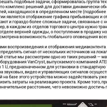
ешать подобные задачи, сформировалась группа техно
о это комплекс решений для доставки динамически о
лей, находящихся в определенном месте (подробнее с
ии является отображение графика прибывающих и о
кают и гораздо более сложные задачи, связанные с
мер, в каждом из отделов торгового центра нужно тр
 отделе верхней одежды, о поступлении в продажу н
дусмотрена возможность глобального оповещения все
ами воспроизведения и отображения медиаконтента
пределять сигнал от нескольких источников на лок
этой статье мы рассмотрим одно из таких решений — 
борудования VanCryst, выпускаемого компанией ATE
1 U, предназначенном для установки в стандартную 
ча звуковых, видео­ и управляющих сигналов осущес
ий на базе этого устройства можно задействовать у
снизить затраты на реализацию проекта. Кроме того,
значительное расстояние, чего невозможно достичь