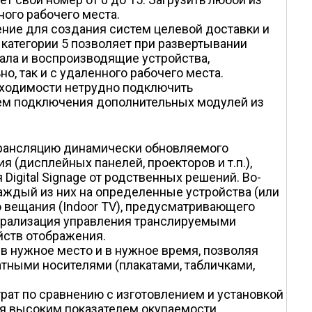
ного рабочего места.
ние для создания систем целевой доставки и
категории 5 позволяет при развертывании
ала и воспроизводящие устройства,
, так и с удаленного рабочего места.
бходимости нетрудно подключить
тем подключения дополнительных модулей из
 трансляцию динамически обновляемого
 (дисплейных панелей, проекторов и т.п.),
igital Signage от родственных решений. Во-
аждый из них на определенные устройства (или
о вещания (Indoor TV), предусматривающего
нтрализация управления транслируемыми
ств отображения.
 в нужное место и в нужное время, позволяя
атными носителями (плакатами, табличками,
трат по сравнению с изготовлением и установкой
тся высоким показателем окупаемости