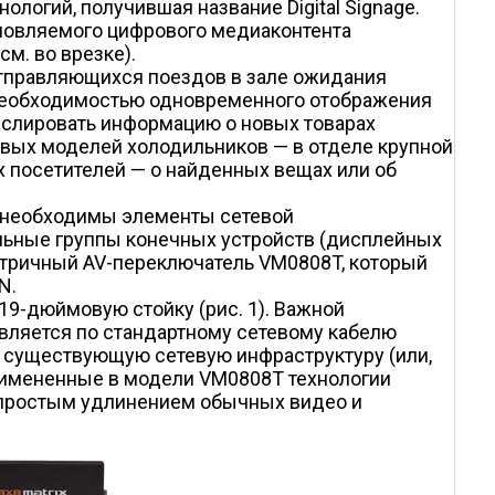
логий, получившая название Digital Signage.
бновляемого цифрового медиаконтента
м. во врезке).
тправляющихся поездов в зале ожидания
 необходимостью одновременного отображения
анслировать информацию о новых товарах
овых моделей холодильников — в отделе крупной
х посетителей — о найденных вещах или об
 необходимы элементы сетевой
альные группы конечных устройств (дисплейных
мат­ричный AV-переключатель VM0808T, который
N.
19-дюймовую стойку (рис. 1). Важной
твляется по стандартному сетевому кабелю
же существующую сетевую инфраструктуру (или,
 примененные в модели VM0808T технологии
 простым удлинением обычных видео­ и