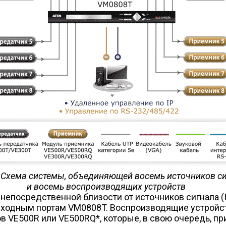
. Схема системы, объединяющей восемь источников с
и восемь воспроизводящих устройств
епосредственной близости от источников сигнала (П
входным портам VM0808T. Воспроизводящие устройст
в VE500R или VE500RQ*, которые, в свою очередь, пр