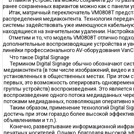
ранее сохраненных вариантов можно как с панели у
Итак, матричный переключатель VM0808T предста
распределения медиаконтента. Технология передачи
системы задействовать уже имеющуюся кабельную и
находящиеся на значительном удалении. Настройкам
Отметим и то, что модель VM0808T отлично подх
дополнительные воспроизводящие устройства и ув
линейки профессионального AV-оборудования VanCr
Что такое Digital Signage
Термином Digital Signage обычно обозначают с
медиаконтента (в том числе изображений, видео и 
установленных в общественных местах. При этом су
первых, это возможность оперировать одновремен
группы устройств) воспроизведения. Это является 
воспроизведение одного потока медиаданных чере
потоками медиаданных, позволяющая оперативно 
Таким образом, применение технологий Digital S
достичь при этом гораздо более высокой эффективн
объявлениями и т.п.).
Конечно, развертывание информационной инфрастр
печатных носителей. Однако, благодаря высокой эф