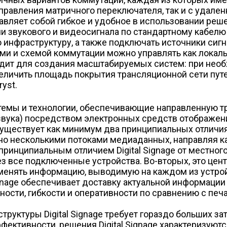
правления матричного переключателя, так и с удален
вляет собой гибкое и удобное в использовании реше
 звукового и видеосигнала по стандартному кабелю 
нфраструктуру, а также подключать источники сигн
и и схемой коммутации можно управлять как локально
одит для создания масштабируемых систем: при нео
еличить площадь покрытия трансляционной сети пу
yst.
истемы и технологии, обеспечивающие направленную
звука) посредством электронных средств отображения
ществует как минимум два принципиальных отличия D
но несколькими потоками медиаданных, направляя к
принципиальным отличием Digital Signage от местног
з все подключенные устройства. Во-вторых, это це
менять информацию, выводимую на каждом из устрой
ignage обеспечивает доставку актуальной информации
ости, гибкости и оперативности по сравнению с печ
уктуры Digital Signage требует гораздо больших за
фективности, решения Digital Signage характеризую