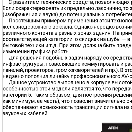
С развитием технических средств, позволяющих р
Если охарактеризовать их предельно лаконично, т
(изображения и звука) до потенциальных потребите
Простейшим примером применения этой технолог
железнодорожного вокзала. Однако нередко возни
различного контента в разных зонах здания. Напри
соответствующей категории: о скидках на шубы — в
бытовой техники и т.д. При этом должна быть пре
изменении графика работы.
Для решения подобных задач наряду со средств
инфраструктуры, позволяющие коммутировать и рас
панелей, проекторов, громкоговорителей и пр.). В 
недавно пополнил линейку профессионального AV-о
Данное устройство выполнено в корпусе высотой 
особенностью этой модели является то, что переда
категории 5. Таким образом, для построения решен
как минимум, ее часть), что позволит значительно 
обеспечивают возможность трансляции сигнала на 
звуковых кабелей.