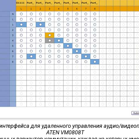
б-интерфейса для удаленного управления аудио/виде
ATEN VM0808T
ичных вариантов коммутации, каждая из которых имее