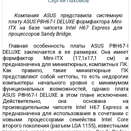
Сергей Пахомов
Компания ASUS представила системную
плату ASUS P8H67-I DELUXE формфактора Mini-
ITX на базе чипсета Intel H67 Express для
процессоров Sandy Bridge.
Главная особенность платы ASUS P8H67-I
DELUXE заключается в ее размерах. Она имеет
формфактор Mini-ITX (17,1x17,1 см) и
предназначена для миниатюрных, компактных ПК.
Как правило, такие миниатюрные ПК
представляют собой неттопы, то есть недорогие
компьютеры начального уровня с минимумом
функциональных возможностей, однако плата
ASUS P8H67-I DELUXE в этом плане исключение.
Действительно, она основана на
производительном чипсете Intel H67 Express и
предназначена для использования в сочетании с
новыми процессорами семейства Intel Core
второго поколения (разъем LGA 1155), известными