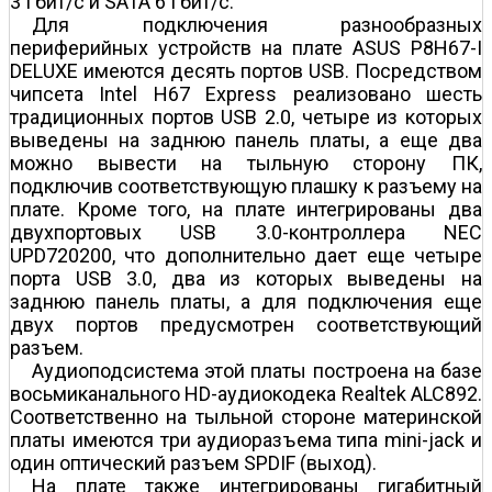
3 Гбит/с и SATA 6 Гбит/с.
Для подключения разнообразных
периферийных устройств на плате ASUS P8H67-I
DELUXE имеются десять портов USB. Посредством
чипсета Intel H67 Express реализовано шесть
традиционных портов USB 2.0, четыре из которых
выведены на заднюю панель платы, а еще два
можно вывести на тыльную сторону ПК,
подключив соответствующую плашку к разъему на
плате. Кроме того, на плате интегрированы два
двухпортовых USB 3.0-контроллера NEC
UPD720200, что дополнительно дает еще четыре
порта USB 3.0, два из которых выведены на
заднюю панель платы, а для подключения еще
двух портов предусмотрен соответствующий
разъем.
Аудиоподсистема этой платы построена на базе
восьмиканального HD-аудиокодека Realtek ALC892.
Соответственно на тыльной стороне материнской
платы имеются три аудиоразъема типа mini-jack и
один оптический разъем SPDIF (выход).
На плате также интегрированы гигабитный