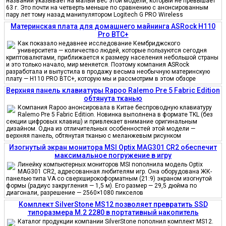
названии указывает на малый вес этой модели, который не превышает
63 г. Это почти на четверть меньше по сравнению с анонсированным
пару лет тому назад манипулятором Logitech G PRO Wireless
Материнская плата для домашнего майнинга ASRock H110
Pro BTC+
Как показало недавнее исследование Кембриджского
университета — количество людей, которые пользуются сегодня
криптовалютами, приближается к размеру населения небольшой страны
и это только начало, мир меняется. Поэтому компания ASRock
разработала и выпустила в продажу весьма необычную материнскую
плату — H110 PRO BTC+, которую мы и рассмотрим в этом обзоре
Верхняя панель клавиатуры Rapoo Ralemo Pre 5 Fabric Edition
обтянута тканью
Компания Rapoo анонсировала в Китае беспроводную клавиатуру
Ralemo Pre 5 Fabric Edition. Новинка выполнена в формате TKL (без
секции цифровых клавиш) и привлекает внимание оригинальным
дизайном. Одна из отличительных особенностей этой модели —
верхняя панель, обтянутая тканью с меланжевым рисунком
Изогнутый экран монитора MSI Optix MAG301 CR2 обеспечит
максимальное погружение в игру
Линейку компьютерных мониторов MSI пополнила модель Optix
MAG301 CR2, адресованная любителям игр. Она оборудована ЖК-
панелью типа VA со сверхширокоформатным (21:9) экраном изогнутой
формы (радиус закругления — 1,5 м). Его размер — 29,5 дюйма по
диагонали, разрешение — 2560×1080 пикселов
Комплект SilverStone MS12 позволяет превратить SSD
типоразмера M.2 2280 в портативный накопитель
Каталог продукции компании SilverStone пополнил комплект MS12.