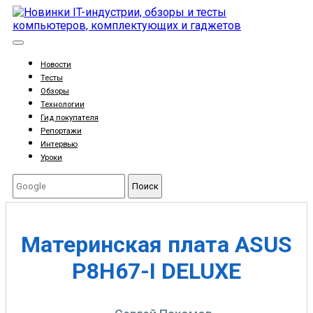
Новости
Тесты
Обзоры
Технологии
Гид покупателя
Репортажи
Интервью
Уроки
Поиск
Материнская плата ASUS
P8H67-I DELUXE