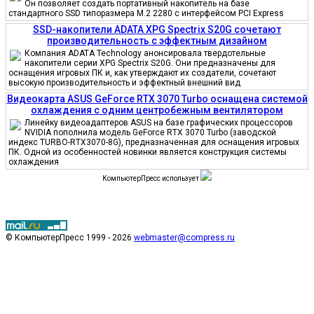
Он позволяет создать портативный накопитель на базе
стандартного SSD типоразмера M.2 2280 с интерфейсом PCI Express
SSD-накопители ADATA XPG Spectrix S20G сочетают
производительность с эффектным дизайном
Компания ADATA Technology анонсировала твердотельные
накопители серии XPG Spectrix S20G. Они предназначены для
оснащения игровых ПК и, как утверждают их создатели, сочетают
высокую производительность и эффектный внешний вид
Видеокарта ASUS GeForce RTX 3070 Turbo оснащена системой
охлаждения с одним центробежным вентилятором
Линейку видеоадаптеров ASUS на базе графических процессоров
NVIDIA пополнила модель GeForce RTX 3070 Turbo (заводской
индекс TURBO-RTX3070-8G), предназначенная для оснащения игровых
ПК. Одной из особенностей новинки является конструкция системы
охлаждения
КомпьютерПресс использует
© КомпьютерПресс 1999 - 2026
webmaster@compress.ru