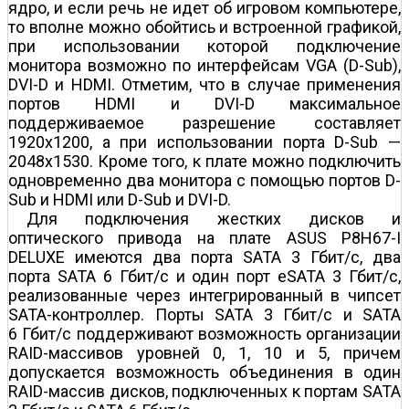
ядро, и если речь не идет об игровом компьютере,
то вполне можно обойтись и встроенной графикой,
при использовании которой подключение
монитора возможно по интерфейсам VGA (D-Sub),
DVI-D и HDMI. Отметим, что в случае применения
портов HDMI и DVI-D максимальное
поддерживаемое разрешение составляет
1920x1200, а при использовании порта D-Sub —
2048x1530. Кроме того, к плате можно подключить
одновременно два монитора с помощью портов D-
Sub и HDMI или D-Sub и DVI-D.
Для подключения жестких дисков и
оптического привода на плате ASUS P8H67-I
DELUXE имеются два порта SATA 3 Гбит/с, два
порта SATA 6 Гбит/с и один порт eSATA 3 Гбит/с,
реализованные через интегрированный в чипсет
SATA-контроллер. Порты SATA 3 Гбит/с и SATA
6 Гбит/с поддерживают возможность организации
RAID-массивов уровней 0, 1, 10 и 5, причем
допускается возможность объединения в один
RAID-массив дисков, подключенных к портам SATA