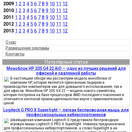
2009
1
2
3
4
5
6
7
8
9
10
11
12
2010
1
2
3
4
5
6
7
8
9
10
11
12
2011
1
2
3
4
5
6
7
8
9
10
11
12
2012
1
2
3
4
5
6
7
8
9
10
11
12
2013
1
2
3
4
5
6
7
8
9
10
11
12
О нас
Размещение рекламы
Контакты
Популярные статьи
Моноблок HP 205 G4 22 AiO — одно из лучших решений для
офисной и удаленной работы
В настоящем обзоре мы рассмотрим модель моноблока от
компании HP, которая является признанным лидером в
производстве компьютеров как для домашнего использования, так и
для офисов. Моноблок HP 205 G4 22 — модель нового семейства,
которая построена на базе процессоров AMD последнего поколения и
отличается неплохой производительностью вкупе с привлекательной
ценой
Logitech G PRO X Superlight — легкая беспроводная мышь для
профессиональных киберспортсменов
Швейцарская компания Logitech G представила беспроводную
игровую мышь Logitech G PRO X Superlight. Новинка предназначена
для профессиональных киберспортсменов, а слово Superlight в ее