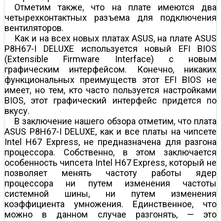
Отметим также, что на плате имеются два
четырехконтактных разъема для подключения
вентиляторов.
Как и на всех новых платах ASUS, на плате ASUS
P8H67-I DELUXE используется новый EFI BIOS
(Extensible Firmware Interface) с новым
графическим интерфейсом. Конечно, никаких
функциональных преимуществ этот EFI BIOS не
имеет, но тем, кто часто пользуется настройками
BIOS, этот графический интерфейс придется по
вкусу.
В заключение нашего обзора отметим, что плата
ASUS P8H67-I DELUXE, как и все платы на чипсете
Intel H67 Express, не предназначена для разгона
процессора. Собственно, в этом заключается
особенность чипсета Intel H67 Express, который не
позволяет менять частоту работы ядер
процессора ни путем изменения частоты
системной шины, ни путем изменения
коэффициента умножения. Единственное, что
можно в данном случае разгонять, — это