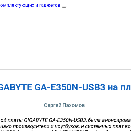
IGABYTE GA-E350N-USB3 на п
Сергей Пахомов
вой платы GIGABYTE GA-E350N-USB3, была анонсирован
ако производители и ноутбуков, и системных плат всё