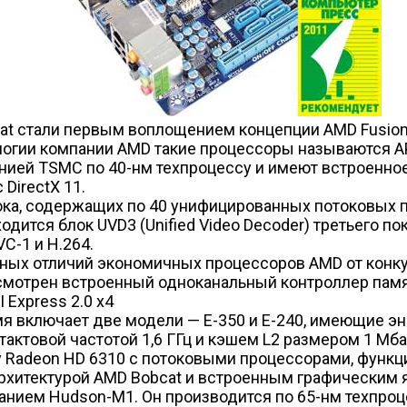
at стали первым воплощением концепции AMD Fusion
огии компании AMD такие процессоры называются APU 
нией TSMC по 40-нм техпроцессу и имеют встроенное
DirectX 11.
ка, содержащих по 40 унифицированных потоковых п
ходится блок UVD3 (Unified Video Decoder) третьего 
C-1 и H.264.
вных отличий экономичных процессоров AMD от конку
едусмотрен встроенный одноканальный контроллер па
 Express 2.0 x4
я включает две модели — E-350 и E-240, имеющие эн
товой частотой 1,6 ГГц и кэшем L2 размером 1 Мбайт
y Radeon HD 6310 c потоковыми процессорами, функц
оархитектурой AMD Bobcat и встроенным графическим
ованием Hudson-M1. Он производится по 65-нм техпр