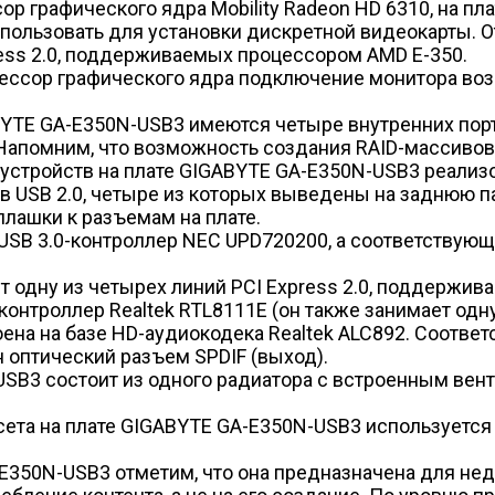
ор графического ядра Mobility Radeon HD 6310, на п
спользовать для установки дискретной видеокарты. О
ress 2.0, поддерживаемых процессором AMD E-350.
ессор графического ядра подключение монитора возм
YTE GA-E350N-USB3 имеются четыре внутренних порта
Напомним, что возможность создания RAID-массивов 
стройств на плате GIGABYTE GA-E350N-USB3 реализо
USB 2.0, четыре из которых выведены на заднюю па
лашки к разъемам на плате.
й USB 3.0-контроллер NEC UPD720200, а соответствую
т одну из четырех линий PCI Express 2.0, поддержи
онтроллер Realtek RTL8111E (он также занимает одну 
на на базе HD-аудиокодека Realtek ALC892. Соответ
н оптический разъем SPDIF (выход).
SB3 состоит из одного радиатора с встроенным вен
сета на плате GIGABYTE GA-E350N-USB3 используетс
E350N-USB3 отметим, что она предназначена для не