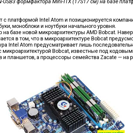
USB3 формфактора Mini-ITX (17Ѕ17 см) на базе плат
 с платформой Intel Atom и позиционируется компан
буки, моноблоки и ноутбуки начального уровня.
 на базе новой микроархитектуры AMD Bobcat. Наве
чается в том, что в микроархитектуре Bobcat преду
тура Intel Atom предусматривает лишь последовательн
 микроархитектурой Bobcat, известные под кодовыми
 и планшетов, а процессоры семейства Zacate — на ры