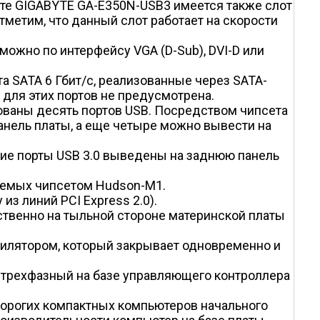
лате GIGABYTE GA-E350N-USB3 имеется также слот
тметим, что данный слот работает на скорости
ожно по интерфейсу VGA (D-Sub), DVI-D или
 SATA 6 Гбит/с, реализованные через SATA-
для этих портов не предусмотрена.
ваны десять портов USB. Посредством чипсета
нель платы, а еще четыре можно вывести на
щие порты USB 3.0 выведены на заднюю панель
ваемых чипсетом Hudson-M1.
из линий PCI Express 2.0).
ственно на тыльной стороне материнской платы
тилятором, который закрывает одновременно и
я трехфазный на базе управляющего контроллера
дорогих компактных компьютеров начального