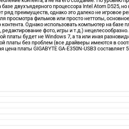
ебление контента, а не на его создание. По уровню 
азе двухъядерного процессора Intel Atom D525, но н
еет ряд преимуществ, однако это далеко не игровое 
 просмотра фильмов или просто неттопы, основное 
контента. Однако использовать компьютер на базе 
 редактирование фото, игры и т.д.) нецелесообразно.
й платы будет не Windows 7, а та или иная разновидн
ной платы без проблем (все драйверы имеются в соо
ая цена платы GIGABYTE GA-E350N-USB3 составляет 5 