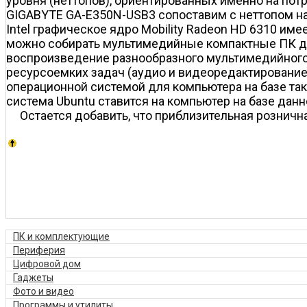
уровня (неттопов), ориентированных именно на потр
GIGABYTE GA-E350N-USB3 сопоставим с неттопом на б
Intel графическое ядро Mobility Radeon HD 6310 им
можно собирать мультимедийные компактные ПК для
воспроизведение разнообразного мультимедийного 
ресурсоемких задач (аудио­ и видеоредактирование,
операционной системой для компьютера на базе тако
система Ubuntu ставится на компьютер на базе дан
Остается добавить, что приблизительная розничн
ПК и комплектующие
Периферия
Цифровой дом
Гаджеты
Фото и видео
Программы и утилиты