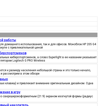
ой работы
ля домашнего использования, так и для офисов. Моноблок HP 205 G4
вкупе с привлекательной ценой
иберспортсменов
ьных киберспортсменов, а слово Superlight в ее названии указывает
лятором Logitech G PRO Wireless
тся к размеру населения небольшой страны и это только начало,
 и рассмотрим в этом обзоре
канью
ровых клавиш) и привлекает внимание оригинальным дизайном. Одна
жение в игру
со сверхширокоформатным (21:9) экраном изогнутой формы (радиус
тивный накопитель