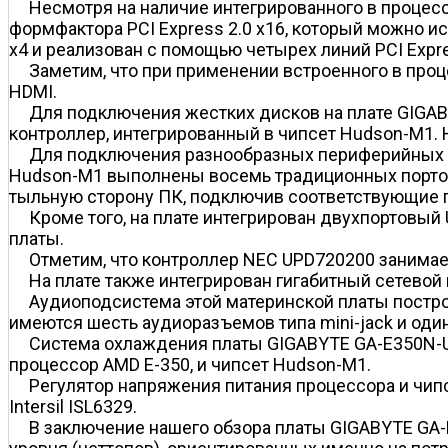
Несмотря на наличие интегрированного в процесс
формфактора PCI Express 2.0 x16, который можно и
x4 и реализован с помощью четырех линий PCI Exp
Заметим, что при применении встроенного в проц
HDMI.
Для подключения жестких дисков на плате GIGAB
контроллер, интегрированный в чипсет Hudson-M1. 
Для подключения разнообразных периферийных у
Hudson-M1 выполнены восемь традиционных портов 
тыльную сторону ПК, подключив соответствующие п
Кроме того, на плате интегрирован двухпортовы
платы.
Отметим, что контроллер NEC UPD720200 занимае
На плате также интегрирован гигабитный сетевой к
Аудиоподсистема этой материнской платы построе
имеются шесть аудиоразъемов типа mini-jack и оди
Система охлаждения платы GIGABYTE GA-E350N-U
процессор AMD E-350, и чипсет Hudson-M1.
Регулятор напряжения питания процессора и чип
Intersil ISL6329.
В заключение нашего обзора платы GIGABYTE GA-