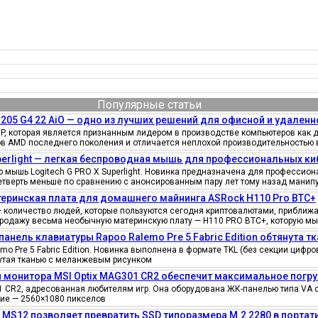
Популярные статьи
205 G4 22 AiO — одно из лучших решений для офисной и удаленн
, которая является признанным лидером в производстве компьютеров как д
ов AMD последнего поколения и отличается неплохой производительностью 
uperlight — легкая беспроводная мышь для профессиональных к
мышь Logitech G PRO X Superlight. Новинка предназначена для профессионал
четверть меньше по сравнению с анонсированным пару лет тому назад манипу
еринская плата для домашнего майнинга ASRock H110 Pro BTC+
количество людей, которые пользуются сегодня криптовалютами, приближае
продажу весьма необычную материнскую плату — H110 PRO BTC+, которую мы
панель клавиатуры Rapoo Ralemo Pre 5 Fabric Edition обтянута т
o Pre 5 Fabric Edition. Новинка выполнена в формате TKL (без секции циф
нутая тканью с меланжевым рисунком
 монитора MSI Optix MAG301 CR2 обеспечит максимальное погру
 CR2, адресованная любителям игр. Она оборудована ЖК-панелью типа VA 
ение — 2560×1080 пикселов
e MS12 позволяет превратить SSD типоразмера M.2 2280 в порта