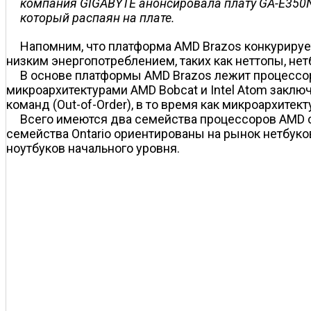
компания GIGABYTE анонсировала плату GA-E350N-
который распаян на плате.
Напомним, что платформа AMD Brazos конкурирует
низким энергопотреблением, таких как неттопы, нет
В основе платформы AMD Brazos лежит процессор
микроархитектурами AMD Bobcat и Intel Atom заклю
команд (Out-of-Order), в то время как микроархитек
Всего имеются два семейства процессоров AMD с
семейства Ontario ориентированы на рынок нетбуков
ноутбуков начального уровня.