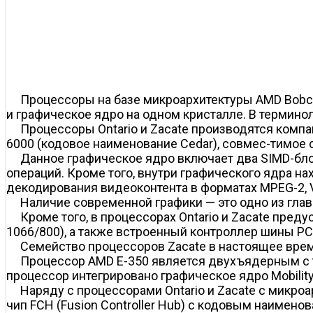
Процессоры на базе микроархитектуры AMD Bobc
и графическое ядро на одном кристалле. В терминол
Процессоры Ontario и Zacate производятся компа
6000 (кодовое наименование Cedar), совмес-тимое с 
Данное графическое ядро включает два SIMD-бло
операций. Кроме того, внутри графического ядра на
декодирования видеоконтента в форматах MPEG-2, V
Наличие современной графики — это одно из гла
Кроме того, в процессорах Ontario и Zacate пр
1066/800), а также встроенный контроллер шины PCI
Семейство процессоров Zacate в настоящее врем
Процессор AMD E-350 является двухъядерным с так
процессор интегрировано графическое ядро Mobilit
Наряду с процессорами Ontario и Zacate с микр
чип FCH (Fusion Controller Hub) с кодовым наимен