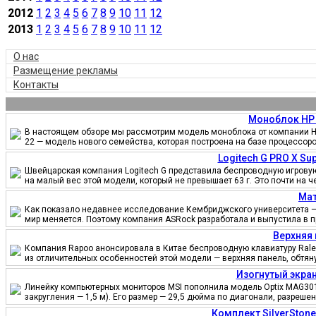
2012
1
2
3
4
5
6
7
8
9
10
11
12
2013
1
2
3
4
5
6
7
8
9
10
11
12
О нас
Размещение рекламы
Контакты
Моноблок HP 
В настоящем обзоре мы рассмотрим модель моноблока от компании HP
22 — модель нового семейства, которая построена на базе процессор
Logitech G PRO X S
Швейцарская компания Logitech G представила беспроводную игровую 
на малый вес этой модели, который не превышает 63 г. Это почти на 
Мат
Как показало недавнее исследование Кембриджского университета — 
мир меняется. Поэтому компания ASRock разработала и выпустила в 
Верхняя 
Компания Rapoo анонсировала в Китае беспроводную клавиатуру Ralem
из отличительных особенностей этой модели — верхняя панель, обтя
Изогнутый экран
Линейку компьютерных мониторов MSI пополнила модель Optix MAG301
закругления — 1,5 м). Его размер — 29,5 дюйма по диагонали, разреш
Комплект SilverSton