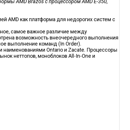
формы AMD Brazos с процессором AMD E-350,
ией AMD как платформа для недорогих систем с
рное, самое важное различие между
смотрена возможность внеочередного выполнения
ое выполнение команд (In Order).
 наименованиями Ontario и Zacate. Процессоры
нок неттопов, моноблоков All-In-One и