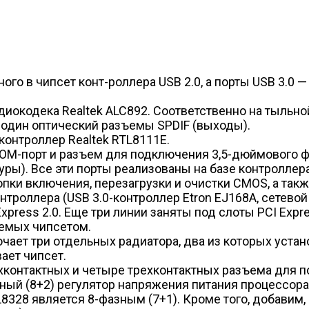
го в чипсет конт-роллера USB 2.0, а порты USB 3.0 —
диокодека Realtek ALC892. Соответственно на тыльн
и один оптический разъемы SPDIF (выходы).
контроллер Realtek RTL8111E.
COM-порт и разъем для подключения 3,5-дюймового ф
уры). Все эти порты реализованы на базе контроллер
опки включения, перезагрузки и очистки CMOS, а так
нтроллера (USB 3.0-контроллер Etron EJ168A, сетевой
press 2.0. Еще три линии заняты под слоты PCI Expre
аемых чипсетом.
чает три отдельных радиатора, два из которых уста
ает чипсет.
ехконтактных и четыре трехконтактных разъема для 
ьный (8+2) регулятор напряжения питания процессор
8328 является 8-фазным (7+1). Кроме того, добавим,