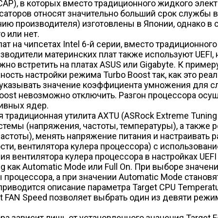
AP), в которых вместо традиционного жидкого элек
нсаторов относят значительно больший срок службы 
ию производителя) изготовлены в Японии, однако в
о или нет.
ат на чипсетах Intel 6-й серии, вместо традиционного 
изводители материнских плат также используют UEFI, 
 встретить на платах ASUS или Gigabyte. К примеру, в
ость настройки режима Turbo Boost так, как это реал
 указывать значение коэффициента умножения для слу
Boost невозможно отключить. Разгон процессора осу
ивных ядер.
я традиционная утилита AXTU (ASRock Extreme Tuning 
емы (напряжения, частоты, температуры), а также р
тоты), менять напряжение питания и настраивать ра
сти, вентилятора кулера процессора) с использовани
я вентилятора кулера процессора в настройках UEFI 
 как Automatic Mode или Full On. При выборе значени
процессора, а при значении Automatic Mode становя
 приводится описание параметра Target CPU Temperat
get FAN Speed позволяет выбрать один из девяти реж
а зависит лишь от установленного значения Target FA