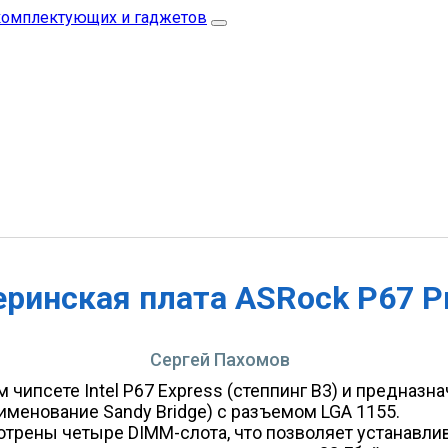
ринская плата ASRock P67 P
Сергей Пахомов
 чипсете Intel P67 Express (степпинг B3) и предназ
аименование Sandy Bridge) с разъемом LGA 1155.
отрены четыре DIMM-слота, что позволяет устанавли