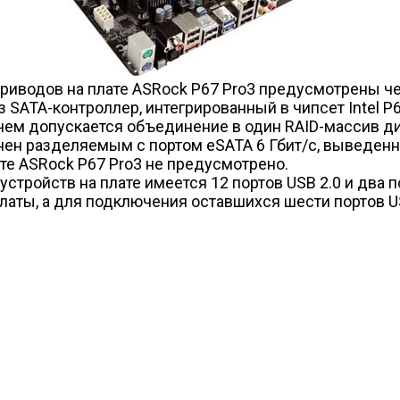
иводов на плате ASRock P67 Pro3 предусмотрены четы
ез SATA-контроллер, интегрированный в чипсет Intel 
ичем допускается объединение в один RAID-массив дис
олнен разделяемым с портом eSATA 6 Гбит/с, выведен
те ASRock P67 Pro3 не предусмотрено.
ойств на плате имеется 12 портов USB 2.0 и два пор
аты, а для подключения оставшихся шести портов US