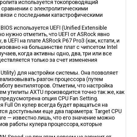
тролита используется токопроводящий
в сравнении с электролитическими
 связи с последними катастрофическими
BIOS используется UEFI (Unified Extensible
но нужно отметить, что UEFI от ASRock явно
 UEFI на плате ASRock P67 Pro3 (как, кстати, и
изовано на большинстве плат с чипсетом Intel
чаев, когда активны одно, два, три или все
ществляется только за счет изменения
Utility) для настройки системы. Она позволяет
еализовывать разгон процессора (путем
боту вентиляторов. Отметим, что настройка
ем утилиты AXTU производится точно так же, как
предусмотрена опция CPU Fan Setting.
я Full On кулер всегда будет вращаться на
тся доступными еще два параметра: Target CPU
ure — известно лишь, что его значение можно
имов работы кулера процессора, которые
N Speed, но при этом совсем не зависит от