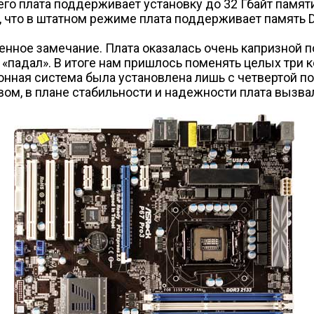
го плата поддерживает установку до 32 Гбайт памяти
 что в штатном режиме плата поддерживает память D
нное замечание. Плата оказалась очень капризной по
адал». В итоге нам пришлось поменять целых три ком
онная система была установлена лишь с четвертой поп
ом, в плане стабильности и надежности плата вызва