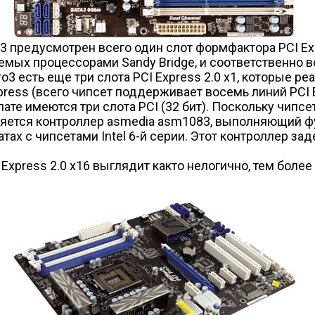
3 предусмотрен всего один слот формфактора PCI Exp
мых процессорами Sandy Bridge, и соответственно вс
o3 есть еще три слота PCI Express 2.0 x1, которые р
press (всего чипсет поддерживает восемь линий PCI E
лате имеются три слота PCI (32 бит). Поскольку чипсе
няется контроллер asmedia asm1083, выполняющий фу
тах с чипсетами Intel 6-й серии. Этот контроллер зад
 Express 2.0 x16 выглядит как­то нелогично, тем боле