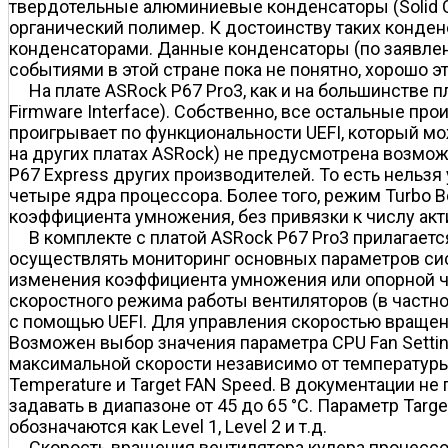
твердотельные алюминиевые конденсаторы (Solid C
органический полимер. К достоинству таких конде
конденсаторами. Данные конденсаторы (по заявлен
событиями в этой стране пока не понятно, хорошо эт
На плате ASRock P67 Pro3, как и на большинстве пл
Firmware Interface). Собственно, все остальные про
проигрывает по функциональности UEFI, который можно
на других платах ASRоck) не предусмотрена возможн
P67 Express других производителей. То есть нельзя
четыре ядра процессора. Более того, режим Turbo 
коэффициента умножения, без привязки к числу акт
В комплекте с платой ASRock P67 Pro3 прилагаетс
осуществлять мониторинг основных параметров сист
изменения коэффициента умножения или опорной час
скоростного режима работы вентиляторов (в частно
с помощью UEFI. Для управления скоростью вращени
Возможен выбор значения параметра CPU Fan Setting
максимальной скорости независимо от температуры 
Temperature и Target FAN Speed. В документации не
задавать в диапазоне от 45 до 65 °С. Параметр Tar
обозначаются как Level 1, Level 2 и т.д.
Скорость вращения вентилятора кулера процессор