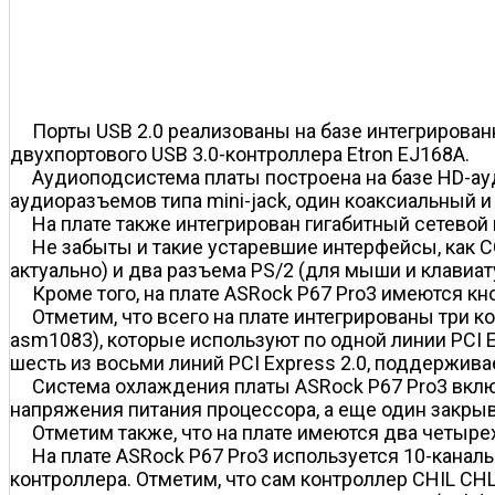
Порты USB 2.0 реализованы на базе интегрированно
двухпортового USB 3.0-контроллера Etron EJ168A.
Аудиоподсистема платы построена на базе HD-ау
аудиоразъемов типа mini-jack, один коаксиальный 
На плате также интегрирован гигабитный сетевой 
Не забыты и такие устаревшие интерфейсы, как 
актуально) и два разъема PS/2 (для мыши и клавиат
Кроме того, на плате ASRock P67 Pro3 имеются кн
Отметим, что всего на плате интегрированы три ко
asm1083), которые используют по одной линии PCI Ex
шесть из восьми линий PCI Express 2.0, поддержив
Система охлаждения платы ASRock P67 Pro3 вклю
напряжения питания процессора, а еще один закрыв
Отметим также, что на плате имеются два четыр
На плате ASRock P67 Pro3 используется 10-канал
контроллера. Отметим, что сам контроллер CHIL CHL