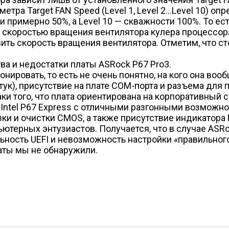
етра Target FAN Speed (Level 1, Level 2…Level 10)
и примерно 50%, а Level 10 — скважности 100%. То ес
 скоростью вращения вентилятора кулера процессора
ть скорость вращения вентилятора. Отметим, что ст
а и недостатки платы ASRock P67 Pro3.
нировать, то есть не очень понятно, на кого она воо
тук), присутствие на плате COM-порта и разъема для
наки того, что плата ориентирована на корпоративный 
е Intel P67 Express с отличными разгонными возможн
зки и очистки CMOS, а также присутствие индикатора
терных энтузиастов. Получается, что в случае ASRoc
ьность UEFI и невозможность настройки «правильног
аты мы не обнаружили.