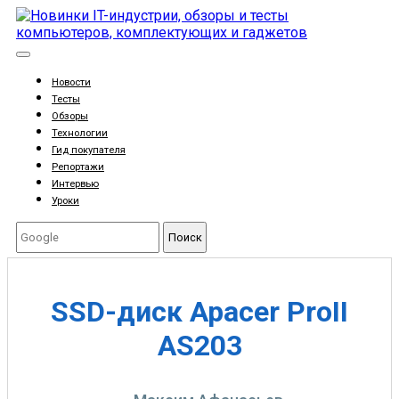
Новости
Тесты
Обзоры
Технологии
Гид покупателя
Репортажи
Интервью
Уроки
Поиск
SSD-диск Apacer ProII
AS203