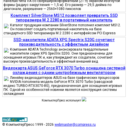
панелью типа VA со сверхширокоформатным (21:9) экраном изогнутой
формы (радиус закругления — 1,5 м). Его размер — 29,5 дюйма по
диагонали, разрешение — 2560×1080 пикселов
Комплект SilverStone MS12 позволяет превратить SSD
типоразмера M.2 2280 в портативный накопитель
Каталог продукции компании SilverStone пополнил комплект MS12.
Он позволяет создать портативный накопитель на базе
стандартного SSD типоразмера M.2 2280 с интерфейсом PCI Express
SSD-накопители ADATA XPG Spectrix S20G сочетают
производительность с эффектным дизайном
Компания ADATA Technology анонсировала твердотельные
накопители серии XPG Spectrix S20G. Они предназначены для
оснащения игровых ПК и, как утверждают их создатели, сочетают
высокую производительность и эффектный внешний вид
Видеокарта ASUS GeForce RTX 3070 Turbo оснащена системой
охлаждения с одним центробежным вентилятором
Линейку видеоадаптеров ASUS на базе графических процессоров
NVIDIA пополнила модель GeForce RTX 3070 Turbo (заводской
индекс TURBO-RTX3070-8G), предназначенная для оснащения игровых
ПК. Одной из особенностей новинки является конструкция системы
охлаждения
КомпьютерПресс использует
© КомпьютерПресс 1999 - 2026
webmaster@compress.ru