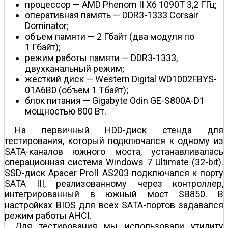
процессор — AMD Phenom II X6 1090T 3,2 ГГц;
оперативная память — DDR3-1333 Corsair
Dominator;
объем памяти — 2 Гбайт (два модуля по
1 Гбайт);
режим работы памяти — DDR3-1333,
двухканальный режим;
жесткий диск — Western Digital WD1002FBYS-
01A6B0 (объем 1 Тбайт);
блок питания — Gigabyte Odin GE-S800A-D1
мощностью 800 Вт.
На первичный HDD-диск стенда для
тестирования, который подключался к одному из
SATA-каналов южного моста, устанавливалась
операционная система Windows 7 Ultimate (32-bit).
SSD-диск Apacer ProII AS203 подключался к порту
SATA III, реализованному через контроллер,
интегрированный в южный мост SB850. В
настройках BIOS для всех SATA-портов задавался
режим работы AHCI.
Для тестирования мы использовали утилиту