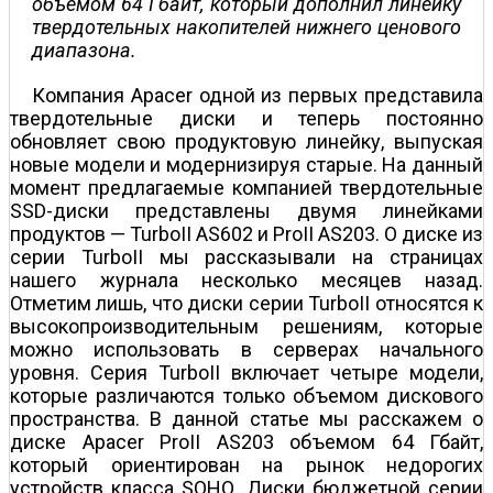
объемом 64 Гбайт, который дополнил линейку
твердотельных накопителей нижнего ценового
диапазона.
Компания Apacer одной из первых представила
твердотельные диски и теперь постоянно
обновляет свою продуктовую линейку, выпуская
новые модели и модернизируя старые. На данный
момент предлагаемые компанией твердотельные
SSD-диски представлены двумя линейками
продуктов — TurboII AS602 и ProII AS203. О диске из
серии TurboII мы рассказывали на страницах
нашего журнала несколько месяцев назад.
Отметим лишь, что диски серии TurboII относятся к
высокопроизводительным решениям, которые
можно использовать в серверах начального
уровня. Серия TurboII включает четыре модели,
которые различаются только объемом дискового
пространства. В данной статье мы расскажем о
диске Apacer ProII AS203 объемом 64 Гбайт,
который ориентирован на рынок недорогих
устройств класса SOHO. Диски бюджетной серии