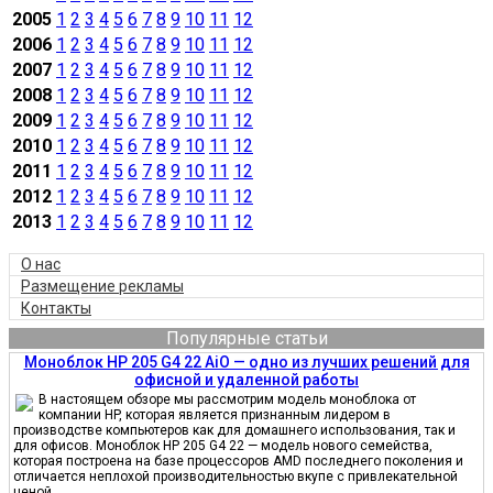
2005
1
2
3
4
5
6
7
8
9
10
11
12
2006
1
2
3
4
5
6
7
8
9
10
11
12
2007
1
2
3
4
5
6
7
8
9
10
11
12
2008
1
2
3
4
5
6
7
8
9
10
11
12
2009
1
2
3
4
5
6
7
8
9
10
11
12
2010
1
2
3
4
5
6
7
8
9
10
11
12
2011
1
2
3
4
5
6
7
8
9
10
11
12
2012
1
2
3
4
5
6
7
8
9
10
11
12
2013
1
2
3
4
5
6
7
8
9
10
11
12
О нас
Размещение рекламы
Контакты
Популярные статьи
Моноблок HP 205 G4 22 AiO — одно из лучших решений для
офисной и удаленной работы
В настоящем обзоре мы рассмотрим модель моноблока от
компании HP, которая является признанным лидером в
производстве компьютеров как для домашнего использования, так и
для офисов. Моноблок HP 205 G4 22 — модель нового семейства,
которая построена на базе процессоров AMD последнего поколения и
отличается неплохой производительностью вкупе с привлекательной
ценой