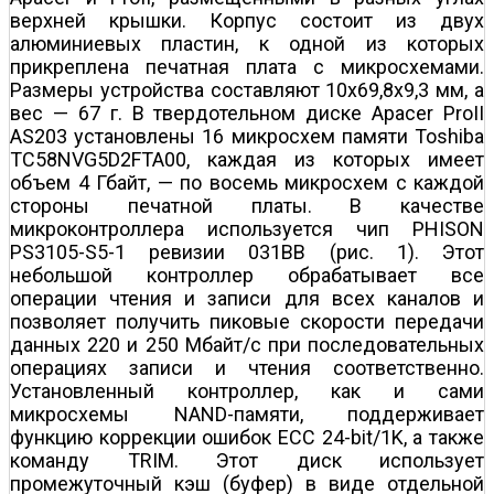
верхней крышки. Корпус состоит из двух
алюминиевых пластин, к одной из которых
прикреплена печатная плата с микросхемами.
Размеры устройства составляют 10x69,8x9,3 мм, а
вес — 67 г. В твердотельном диске Apacer ProII
AS203 установлены 16 микросхем памяти Toshiba
TC58NVG5D2FTA00, каждая из которых имеет
объем 4 Гбайт, — по восемь микросхем с каждой
стороны печатной платы. В качестве
микроконтроллера используется чип PHISON
PS3105-S5-1 ревизии 031BB (рис. 1). Этот
небольшой контроллер обрабатывает все
операции чтения и записи для всех каналов и
позволяет получить пиковые скорости передачи
данных 220 и 250 Мбайт/с при последовательных
операциях записи и чтения соответственно.
Установленный контроллер, как и сами
микросхемы NAND-памяти, поддерживает
функцию коррекции ошибок ECC 24-bit/1K, а также
команду TRIM. Этот диск использует
промежуточный кэш (буфер) в виде отдельной