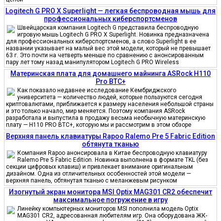
Logitech G PRO X Superlight — легкая беспроводная мышь для
профессиональных киберспортсменов
Швейцарская компания Logitech G представила беспроводную
игровую мышь Logitech G PRO X Superlight. Новинка предназначена
для профессиональных киберспортсменов, а слово Superlight в ее
названии указывает на малый вес этой модели, который не превышает
63 г. Это почти на четверть меньше по сравнению с анонсированным
пару лет тому назад манипулятором Logitech G PRO Wireless
Материнская плата для домашнего майнинга ASRock H110
Pro BTC+
Как показало недавнее исследование Кембриджского
университета — количество людей, которые пользуются сегодня
криптовалютами, приближается к размеру населения небольшой страны
и это только начало, мир меняется. Поэтому компания ASRock
разработала и выпустила в продажу весьма необычную материнскую
плату — H110 PRO BTC+, которую мы и рассмотрим в этом обзоре
Верхняя панель клавиатуры Rapoo Ralemo Pre 5 Fabric Edition
обтянута тканью
Компания Rapoo анонсировала в Китае беспроводную клавиатуру
Ralemo Pre 5 Fabric Edition. Новинка выполнена в формате TKL (без
секции цифровых клавиш) и привлекает внимание оригинальным
дизайном. Одна из отличительных особенностей этой модели —
верхняя панель, обтянутая тканью с меланжевым рисунком
Изогнутый экран монитора MSI Optix MAG301 CR2 обеспечит
максимальное погружение в игру
Линейку компьютерных мониторов MSI пополнила модель Optix
MAG301 CR2, адресованная любителям игр. Она оборудована ЖК-