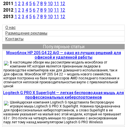
2011
1
2
3
4
5
6
7
8
9
10
11
12
2012
1
2
3
4
5
6
7
8
9
10
11
12
2013
1
2
3
4
5
6
7
8
9
10
11
12
О нас
Размещение рекламы
Контакты
Популярные статьи
Моноблок HP 205 G4 22 AiO — одно из лучших решений для
офисной и удаленной работы
В настоящем обзоре мы рассмотрим модель моноблока от
компании HP, которая является признанным лидером в
производстве компьютеров как для домашнего использования, так и
для офисов. Моноблок HP 205 G4 22 — модель нового семейства,
которая построена на базе процессоров AMD последнего поколения и
отличается неплохой производительностью вкупе с привлекательной
ценой
Logitech G PRO X Superlight — легкая беспроводная мышь для
профессиональных киберспортсменов
Швейцарская компания Logitech G представила беспроводную
игровую мышь Logitech G PRO X Superlight. Новинка предназначена
для профессиональных киберспортсменов, а слово Superlight в ее
названии указывает на малый вес этой модели, который не превышает
63 г. Это почти на четверть меньше по сравнению с анонсированным
пару лет тому назад манипулятором Logitech G PRO Wireless