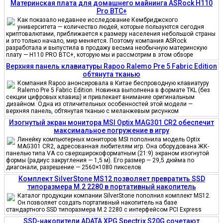
Материнская плата для домашнего майнинга ASRock H110
Pro BTC+
Как показало недавнее исследование Кембриджского
университета — количество людей, которые пользуются сегодня
криптовалютами, приближается к размеру населения небольшой страны
и это только начало, мир меняется. Поэтому компания ASRock
разработала и выпустила в продажу весьма необычную материнскую
плату — H110 PRO BTC+, которую мы и рассмотрим в этом обзоре
Верхняя панель клавиатуры Rapoo Ralemo Pre 5 Fabric Edition
обтянута тканью
Компания Rapoo анонсировала в Китае беспроводную клавиатуру
Ralemo Pre 5 Fabric Edition. Новинка выполнена в формате TKL (без
секции цифровых клавиш) и привлекает внимание оригинальным
дизайном. Одна из отличительных особенностей этой модели —
верхняя панель, обтянутая тканью с меланжевым рисунком
Изогнутый экран монитора MSI Optix MAG301 CR2 обеспечит
максимальное погружение в игру
Линейку компьютерных мониторов MSI пополнила модель Optix
MAG301 CR2, адресованная любителям игр. Она оборудована ЖК-
панелью типа VA со сверхширокоформатным (21:9) экраном изогнутой
формы (радиус закругления — 1,5 м). Его размер — 29,5 дюйма по
диагонали, разрешение — 2560×1080 пикселов
Комплект SilverStone MS12 позволяет превратить SSD
типоразмера M.2 2280 в портативный накопитель
Каталог продукции компании SilverStone пополнил комплект MS12.
Он позволяет создать портативный накопитель на базе
стандартного SSD типоразмера M.2 2280 с интерфейсом PCI Express
SSD-накопители ADATA XPG Spectrix S20G сочетают