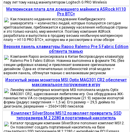
пару лет тому назад манипулятором Logitech G PRO Wireless
Материнская плата для домашнего майнинга ASRock H110
Pro BTC+
Как показало недавнее исследование Кембриджского
университета — количество людей, которые пользуются сегодня
криптовалютами, приближается к размеру населения небольшой страны
и это только начало, мир меняется. Поэтому компания ASRock
разработала и выпустила в продажу весьма необычную материнскую
плату — H110 PRO BTC+, которую мы и рассмотрим в этом обзоре
Верхняя панель клавиатуры Rapoo Ralemo Pre 5 Fabric Edition
обтянута тканью
Компания Rapoo анонсировала в Китае беспроводную клавиатуру
Ralemo Pre 5 Fabric Edition. Новинка выполнена в формате TKL (без
секции цифровых клавиш) и привлекает внимание оригинальным
дизайном. Одна из отличительных особенностей этой модели —
верхняя панель, обтянутая тканью с меланжевым рисунком
Изогнутый экран монитора MSI Optix MAG301 CR2 обеспечит
максимальное погружение в игру
Линейку компьютерных мониторов MSI пополнила модель Optix
MAG301 CR2, адресованная любителям игр. Она оборудована ЖК-
панелью типа VA со сверхширокоформатным (21:9) экраном изогнутой
формы (радиус закругления — 1,5 м). Его размер — 29,5 дюйма по
диагонали, разрешение — 2560×1080 пикселов
Комплект SilverStone MS12 позволяет превратить SSD
типоразмера M.2 2280 в портативный накопитель
Каталог продукции компании SilverStone пополнил комплект MS12.
Он позволяет создать портативный накопитель на базе
стандартного SSD типоразмера M.2 2280 с интерфейсом PCI Express