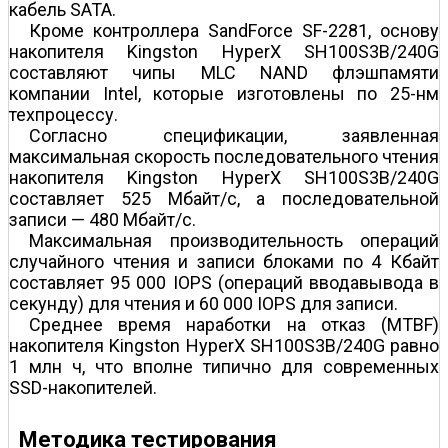
кабель SATA.
Кроме контроллера SandForce SF-2281, основу
накопителя Kingston HyperX SH100S3B/240G
составляют чипы MLC NAND флэш­памяти
компании Intel, которые изготовлены по 25-нм
техпроцессу.
Согласно спецификации, заявленная
максимальная скорость последовательного чтения
накопителя Kingston HyperX SH100S3B/240G
составляет 525 Мбайт/с, а последовательной
записи — 480 Мбайт/с.
Максимальная производительность операций
случайного чтения и записи блоками по 4 Кбайт
составляет 95 000 IOPS (операций ввода­вывода в
секунду) для чтения и 60 000 IOPS для записи.
Среднее время наработки на отказ (MTBF)
накопителя Kingston HyperX SH100S3B/240G равно
1 млн ч, что вполне типично для современных
SSD-накопителей.
Методика тестирования