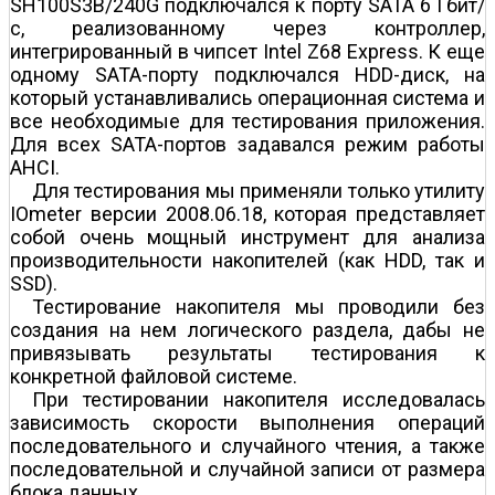
SH100S3B/240G подключался к порту SATA 6 Гбит/
с, реализованному через контроллер,
интегрированный в чипсет Intel Z68 Express. К еще
одному SATA-порту подключался HDD-диск, на
который устанавливались операционная система и
все необходимые для тестирования приложения.
Для всех SATA-портов задавался режим работы
AHCI.
Для тестирования мы применяли только утилиту
IOmeter версии 2008.06.18, которая представляет
собой очень мощный инструмент для анализа
производительности накопителей (как HDD, так и
SSD).
Тестирование накопителя мы проводили без
создания на нем логического раздела, дабы не
привязывать результаты тестирования к
конкретной файловой системе.
При тестировании накопителя исследовалась
зависимость скорости выполнения операций
последовательного и случайного чтения, а также
последовательной и случайной записи от размера
блока данных.