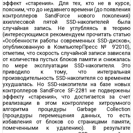
эффект «старения». Для тех, кто не в курсе,
поясним, что до недавнего времени (до появления
контроллеров SandForce нового поколения)
ахиллесовой пятой SSD-накопителей была
случайная запись. Не углубляясь в теорию
(интересующимся рекомендуем прочитать статью
«Особенности работы современных SSD-дисков»,
опубликованную в КомпьютерПресс № 9’2010),
отметим, что скорость случайной записи зависела
от количества пустых блоков памяти и снижалась
по мере эксплуатации SSD-накопителя. Это
приводило к тому, что интегральная
производительность SSD-накопителя со временем
ухудшалась. Но SSD-накопители на базе новых
контроллеров SandForce SF-2281 не подвержены
эффекту «старения», что достигается за счет
реализации в этом контроллере хитроумного
алгоритма процедуры Garbage Collection
(процедуры перемещения данных, то есть
избавления от блоков со страницами памяти,
помеченными к удалению). В результате