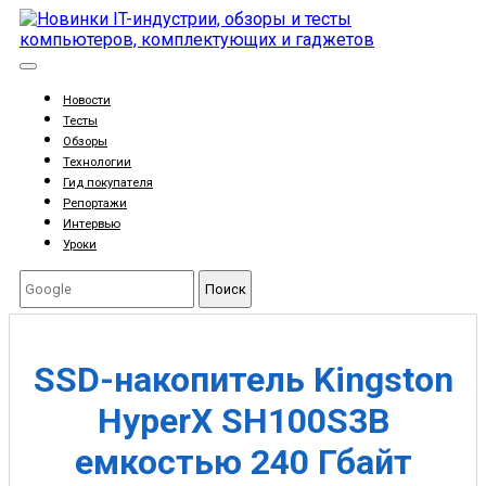
Новости
Тесты
Обзоры
Технологии
Гид покупателя
Репортажи
Интервью
Уроки
Поиск
SSD-накопитель Kingston
HyperX SH100S3B
емкостью 240 Гбайт