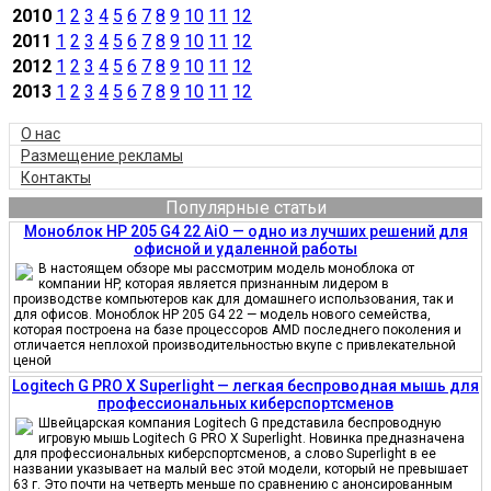
2010
1
2
3
4
5
6
7
8
9
10
11
12
2011
1
2
3
4
5
6
7
8
9
10
11
12
2012
1
2
3
4
5
6
7
8
9
10
11
12
2013
1
2
3
4
5
6
7
8
9
10
11
12
О нас
Размещение рекламы
Контакты
Популярные статьи
Моноблок HP 205 G4 22 AiO — одно из лучших решений для
офисной и удаленной работы
В настоящем обзоре мы рассмотрим модель моноблока от
компании HP, которая является признанным лидером в
производстве компьютеров как для домашнего использования, так и
для офисов. Моноблок HP 205 G4 22 — модель нового семейства,
которая построена на базе процессоров AMD последнего поколения и
отличается неплохой производительностью вкупе с привлекательной
ценой
Logitech G PRO X Superlight — легкая беспроводная мышь для
профессиональных киберспортсменов
Швейцарская компания Logitech G представила беспроводную
игровую мышь Logitech G PRO X Superlight. Новинка предназначена
для профессиональных киберспортсменов, а слово Superlight в ее
названии указывает на малый вес этой модели, который не превышает
63 г. Это почти на четверть меньше по сравнению с анонсированным