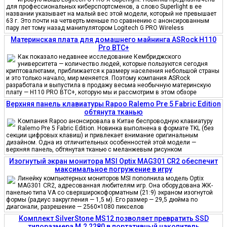
для профессиональных киберспортсменов, а слово Superlight в ее
названии указывает на малый вес этой модели, который не превышает
63 г. Это почти на четверть меньше по сравнению с анонсированным
пару лет тому назад манипулятором Logitech G PRO Wireless
Материнская плата для домашнего майнинга ASRock H110
Pro BTC+
Как показало недавнее исследование Кембриджского
университета — количество людей, которые пользуются сегодня
криптовалютами, приближается к размеру населения небольшой страны
и это только начало, мир меняется. Поэтому компания ASRock
разработала и выпустила в продажу весьма необычную материнскую
плату — H110 PRO BTC+, которую мы и рассмотрим в этом обзоре
Верхняя панель клавиатуры Rapoo Ralemo Pre 5 Fabric Edition
обтянута тканью
Компания Rapoo анонсировала в Китае беспроводную клавиатуру
Ralemo Pre 5 Fabric Edition. Новинка выполнена в формате TKL (без
секции цифровых клавиш) и привлекает внимание оригинальным
дизайном. Одна из отличительных особенностей этой модели —
верхняя панель, обтянутая тканью с меланжевым рисунком
Изогнутый экран монитора MSI Optix MAG301 CR2 обеспечит
максимальное погружение в игру
Линейку компьютерных мониторов MSI пополнила модель Optix
MAG301 CR2, адресованная любителям игр. Она оборудована ЖК-
панелью типа VA со сверхширокоформатным (21:9) экраном изогнутой
формы (радиус закругления — 1,5 м). Его размер — 29,5 дюйма по
диагонали, разрешение — 2560×1080 пикселов
Комплект SilverStone MS12 позволяет превратить SSD
типоразмера M.2 2280 в портативный накопитель