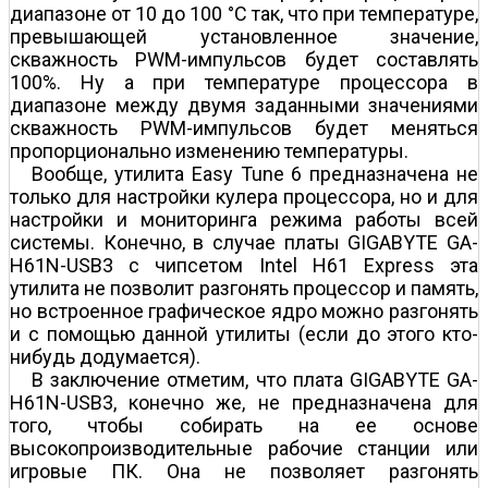
диапазоне от 10 до 100 °С так, что при температуре,
превышающей установленное значение,
скважность PWM-импульсов будет составлять
100%. Ну а при температуре процессора в
диапазоне между двумя заданными значениями
скважность PWM-импульсов будет меняться
пропорционально изменению температуры.
Вообще, утилита Easy Tune 6 предназначена не
только для настройки кулера процессора, но и для
настройки и мониторинга режима работы всей
системы. Конечно, в случае платы GIGABYTE GA-
H61N-USB3 с чипсетом Intel H61 Express эта
утилита не позволит разгонять процессор и память,
но встроенное графическое ядро можно разгонять
и с помощью данной утилиты (если до этого кто­
нибудь додумается).
В заключение отметим, что плата GIGABYTE GA-
H61N-USB3, конечно же, не предназначена для
того, чтобы собирать на ее основе
высокопроизводительные рабочие станции или
игровые ПК. Она не позволяет разгонять