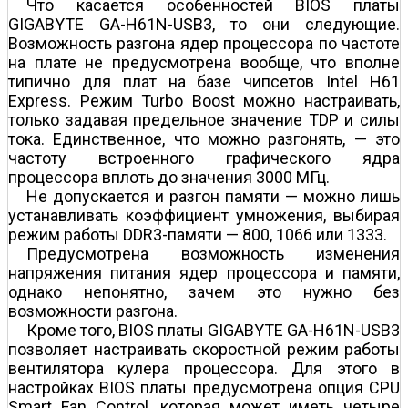
Что касается особенностей BIOS платы
GIGABYTE GA-H61N-USB3, то они следующие.
Возможность разгона ядер процессора по частоте
на плате не предусмотрена вообще, что вполне
типично для плат на базе чипсетов Intel H61
Express. Режим Turbo Boost можно настраивать,
только задавая предельное значение TDP и силы
тока. Единственное, что можно разгонять, — это
частоту встроенного графического ядра
процессора вплоть до значения 3000 МГц.
Не допускается и разгон памяти — можно лишь
устанавливать коэффициент умножения, выбирая
режим работы DDR3-памяти — 800, 1066 или 1333.
Предусмотрена возможность изменения
напряжения питания ядер процессора и памяти,
однако непонятно, зачем это нужно без
возможности разгона.
Кроме того, BIOS платы GIGABYTE GA-H61N-USB3
позволяет настраивать скоростной режим работы
вентилятора кулера процессора. Для этого в
настройках BIOS платы предусмотрена опция CPU
Smart Fan Control, которая может иметь четыре