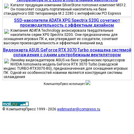
Каталог продукции компании SilverStone пополнил комплект MS12.
Он позволяет создать портативный накопитель на базе
стандартного SSD типоразмера M.2 2280 с интерфейсом PCI Express
SSD-накопители ADATA XPG Spectrix S20G сочетают
производительность с эффектным дизайном
Компания ADATA Technology анонсировала твердотельные
накопители серии XPG Spectrix S20G. Они предназначены для
оснащения игровых ПК и, как утверждают их создатели, сочетают
высокую производительность и эффектный внешний вид
Видеокарта ASUS GeForce RTX 3070 Turbo оснащена системой
охлаждения с одним центробежным вентилятором
Линейку видеоадаптеров ASUS на базе графических процессоров
NVIDIA пополнила модель GeForce RTX 3070 Turbo (заводской
индекс TURBO-RTX3070-8G), предназначенная для оснащения игровых
ПК. Одной из особенностей новинки является конструкция системы
охлаждения
КомпьютерПресс использует
© КомпьютерПресс 1999 - 2026
webmaster@compress.ru