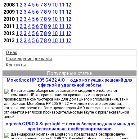
2008
1
2
3
4
5
6
7
8
9
10
11
12
2009
1
2
3
4
5
6
7
8
9
10
11
12
2010
1
2
3
4
5
6
7
8
9
10
11
12
2011
1
2
3
4
5
6
7
8
9
10
11
12
2012
1
2
3
4
5
6
7
8
9
10
11
12
2013
1
2
3
4
5
6
7
8
9
10
11
12
О нас
Размещение рекламы
Контакты
Популярные статьи
Моноблок HP 205 G4 22 AiO — одно из лучших решений для
офисной и удаленной работы
В настоящем обзоре мы рассмотрим модель моноблока от
компании HP, которая является признанным лидером в
производстве компьютеров как для домашнего использования, так и
для офисов. Моноблок HP 205 G4 22 — модель нового семейства,
которая построена на базе процессоров AMD последнего поколения и
отличается неплохой производительностью вкупе с привлекательной
ценой
Logitech G PRO X Superlight — легкая беспроводная мышь для
профессиональных киберспортсменов
Швейцарская компания Logitech G представила беспроводную
игровую мышь Logitech G PRO X Superlight. Новинка предназначена