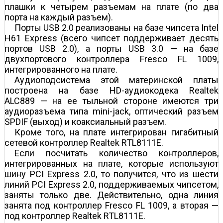
плашки к четырем разъемам на плате (по два
порта на каждый разъем).
Порты USB 2.0 реализованы на базе чипсета Intel
H61 Express (всего чипсет поддерживает десять
портов USB 2.0), а порты USB 3.0 — на базе
двухпортового контроллера Fresco FL 1009,
интегрированного на плате.
Аудиоподсистема этой материнской платы
построена на базе HD-аудиокодека Realtek
ALC889 — на ее тыльной стороне имеются три
аудиоразъема типа mini-jack, оптический разъем
SPDIF (выход) и коаксиальный разъем.
Кроме того, на плате интегрирован гигабитный
сетевой контроллер Realtek RTL8111E.
Если посчитать количество контроллеров,
интегрированных на плате, которые используют
шину PCI Express 2.0, то получится, что из шести
линий PCI Express 2.0, поддерживаемых чипсетом,
заняты только две. Действительно, одна линия
занята под контроллер Fresco FL 1009, а вторая —
под контроллер Realtek RTL8111E.