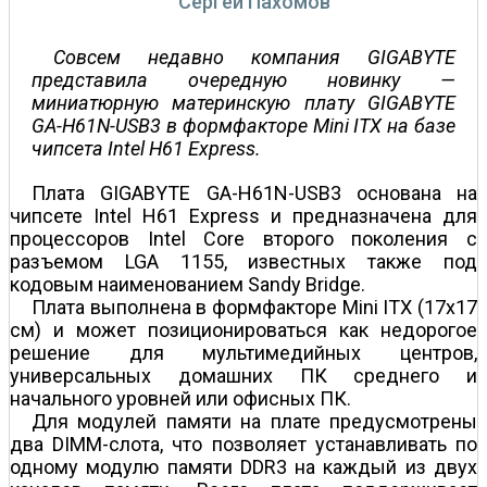
Сергей Пахомов
Совсем недавно компания GIGABYTE
представила очередную новинку —
миниатюрную материнскую плату GIGABYTE
GA-H61N-USB3 в формфакторе Mini ITX на базе
чипсета Intel H61 Express.
Плата GIGABYTE GA-H61N-USB3 основана на
чипсете Intel H61 Express и предназначена для
процессоров Intel Core второго поколения с
разъемом LGA 1155, известных также под
кодовым наименованием Sandy Bridge.
Плата выполнена в формфакторе Mini ITX (17x17
см) и может позиционироваться как недорогое
решение для мультимедийных центров,
универсальных домашних ПК среднего и
начального уровней или офисных ПК.
Для модулей памяти на плате предусмотрены
два DIMM-слота, что позволяет устанавливать по
одному модулю памяти DDR3 на каждый из двух