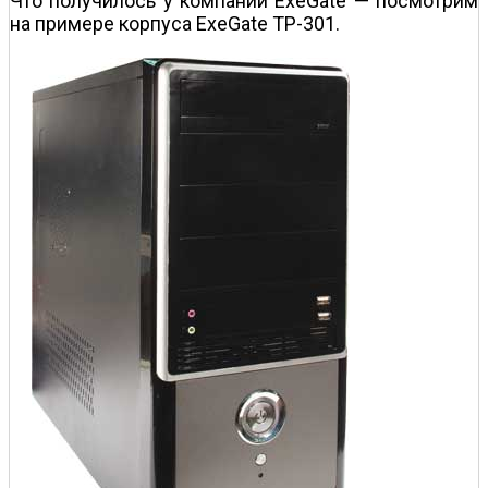
Что получилось у компании ExeGate — посмотрим
на примере корпуса ExeGate TP-301.