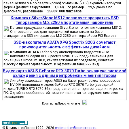
панелью типа VA со сверхширокоформатным (21:9) экраном изогнутой
формы (радиус закругления — 1,5 м). Его размер — 29,5 дюйма по
диагонали, разрешение — 2560×1080 пикселов
Комплект SilverStone MS12 позволяет превратить SSD
типоразмера M.2 2280 в портативный накопитель
Каталог продукции компании SilverStone пополнил комплект MS12.
Он позволяет создать портативный накопитель на базе
стандартного SSD типоразмера M.2 2280 с интерфейсом PCI Express
SSD-накопители ADATA XPG Spectrix S20G сочетают
производительность с эффектным дизайном
Компания ADATA Technology анонсировала твердотельные
накопители серии XPG Spectrix S20G. Они предназначены для
оснащения игровых ПК и, как утверждают их создатели, сочетают
высокую производительность и эффектный внешний вид
Видеокарта ASUS GeForce RTX 3070 Turbo оснащена системой
охлаждения с одним центробежным вентилятором
Линейку видеоадаптеров ASUS на базе графических процессоров
NVIDIA пополнила модель GeForce RTX 3070 Turbo (заводской
индекс TURBO-RTX3070-8G), предназначенная для оснащения игровых
ПК. Одной из особенностей новинки является конструкция системы
охлаждения
КомпьютерПресс использует
© КомпьютерПресс 1999 - 2026
webmaster@compress.ru