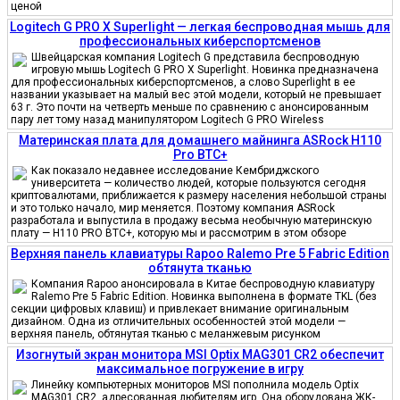
ценой
Logitech G PRO X Superlight — легкая беспроводная мышь для
профессиональных киберспортсменов
Швейцарская компания Logitech G представила беспроводную
игровую мышь Logitech G PRO X Superlight. Новинка предназначена
для профессиональных киберспортсменов, а слово Superlight в ее
названии указывает на малый вес этой модели, который не превышает
63 г. Это почти на четверть меньше по сравнению с анонсированным
пару лет тому назад манипулятором Logitech G PRO Wireless
Материнская плата для домашнего майнинга ASRock H110
Pro BTC+
Как показало недавнее исследование Кембриджского
университета — количество людей, которые пользуются сегодня
криптовалютами, приближается к размеру населения небольшой страны
и это только начало, мир меняется. Поэтому компания ASRock
разработала и выпустила в продажу весьма необычную материнскую
плату — H110 PRO BTC+, которую мы и рассмотрим в этом обзоре
Верхняя панель клавиатуры Rapoo Ralemo Pre 5 Fabric Edition
обтянута тканью
Компания Rapoo анонсировала в Китае беспроводную клавиатуру
Ralemo Pre 5 Fabric Edition. Новинка выполнена в формате TKL (без
секции цифровых клавиш) и привлекает внимание оригинальным
дизайном. Одна из отличительных особенностей этой модели —
верхняя панель, обтянутая тканью с меланжевым рисунком
Изогнутый экран монитора MSI Optix MAG301 CR2 обеспечит
максимальное погружение в игру
Линейку компьютерных мониторов MSI пополнила модель Optix
MAG301 CR2, адресованная любителям игр. Она оборудована ЖК-