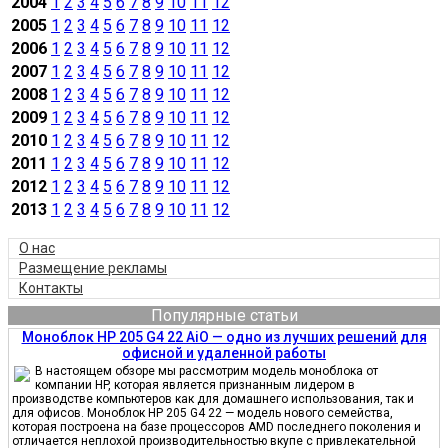
2004
1
2
3
4
5
6
7
8
9
10
11
12
2005
1
2
3
4
5
6
7
8
9
10
11
12
2006
1
2
3
4
5
6
7
8
9
10
11
12
2007
1
2
3
4
5
6
7
8
9
10
11
12
2008
1
2
3
4
5
6
7
8
9
10
11
12
2009
1
2
3
4
5
6
7
8
9
10
11
12
2010
1
2
3
4
5
6
7
8
9
10
11
12
2011
1
2
3
4
5
6
7
8
9
10
11
12
2012
1
2
3
4
5
6
7
8
9
10
11
12
2013
1
2
3
4
5
6
7
8
9
10
11
12
О нас
Размещение рекламы
Контакты
Популярные статьи
Моноблок HP 205 G4 22 AiO — одно из лучших решений для
офисной и удаленной работы
В настоящем обзоре мы рассмотрим модель моноблока от
компании HP, которая является признанным лидером в
производстве компьютеров как для домашнего использования, так и
для офисов. Моноблок HP 205 G4 22 — модель нового семейства,
которая построена на базе процессоров AMD последнего поколения и
отличается неплохой производительностью вкупе с привлекательной