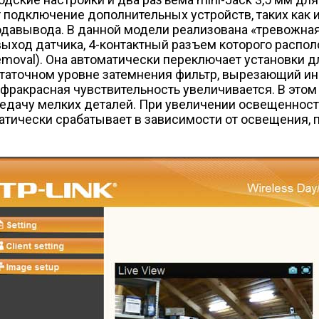
 подключение дополнительных устройств, таких как и
да­вывода. В данной модели реализована «тревожна
выход датчика, 4-контактный разъем которого распол
r Removal). Она автоматически переключает установки
статочном уровне затемнения фильтр, вырезающий и
нфракрасная чувствительность увеличивается. В это
едачу мелких деталей. При увеличении освещенности
матически срабатывает в зависимости от освещения,