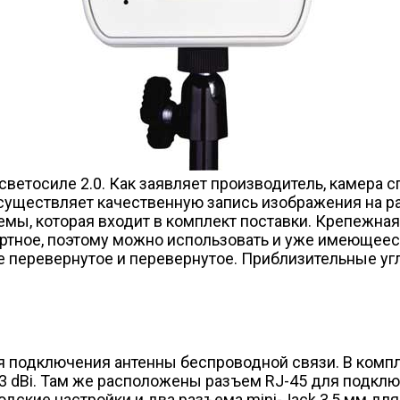
ветосиле 2.0. Как заявляет производитель, камера с
уществляет качественную запись изображения на ра
мы, которая входит в комплект поставки. Крепежная
ртное, поэтому можно использовать и уже имеющееся
е перевернутое и перевернутое. Приблизительные уг
 подключения антенны беспроводной связи. В компле
3 dBi. Там же расположены разъем RJ-45 для подклю
водские настройки и два разъема mini-Jack 3,5 мм д