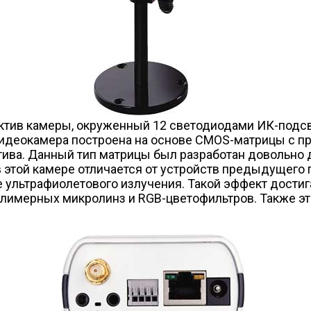
ектив камеры, окруженный 12 светодиодами ИК-подсв
Видеокамера построена на основе CMOS-матрицы с п
ива. Данный тип матрицы был разработан довольно д
 этой камере отличается от устройств предыдущего 
 ультрафиолетового излучения. Такой эффект достиг
лимерных микролинз и RGB-цветофильтров. Также эт