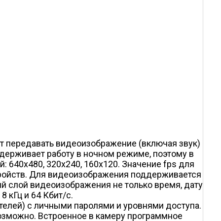
т передавать видеоизображение (включая звук)
ддерживает работу в ночном режиме, поэтому в
 640x480, 320x240, 160x120. Значение fps для
стройств. Для видеоизображения поддерживается
ий слой видеоизображения не только время, дату
8 кГц и 64 Кбит/с.
телей) с личными паролями и уровнями доступа.
возможно. Встроенное в камеру программное