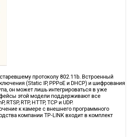
устаревшему протоколу 802.11b. Встроенный
лючения (Static IP, PPPoE и DHCP) и шифрования
упа, он может лишь интегрироваться в уже
рфейсы этой модели поддерживают все
, RTSP, RTP, HTTP, TCP и UDP.
лючение к камере с внешнего программного
зводства компании TP-LINK входит в комплект