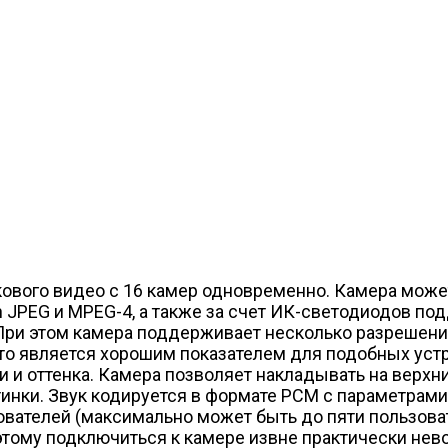
ового видео с 16 камер одновременно. Камера може
n JPEG и MPEG-4, а также за счет ИК-светодиодов по
При этом камера поддерживает несколько разрешений:
 что является хорошим показателем для подобных у
и и оттенка. Камера позволяет накладывать на верхн
тинки. Звук кодируется в формате PCM с параметрами 
ователей (максимально может быть до пяти пользова
этому подключиться к камере извне практически не