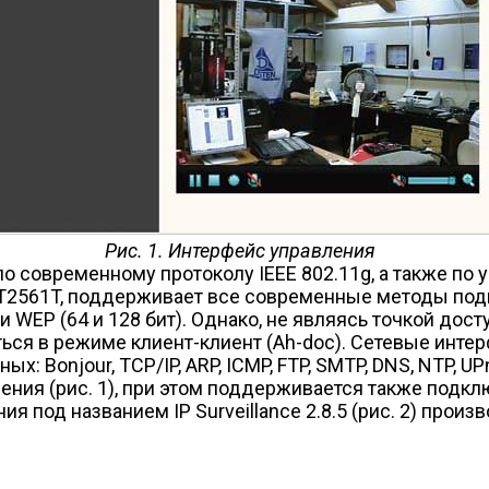
Рис. 1. Интерфейс управления
 современному протоколу IEEE 802.11g, а также по 
RT2561T, поддерживает все современные методы подк
WEP (64 и 128 бит). Однако, не являясь точкой дост
ся в режиме клиент-клиент (Ah-doc). Сетевые инте
Bonjour, TCP/IP, ARP, ICMP, FTP, SMTP, DNS, NTP, UPnP
ения (рис. 1), при этом поддерживается также подк
я под названием IP Surveillance 2.8.5 (рис. 2) прои