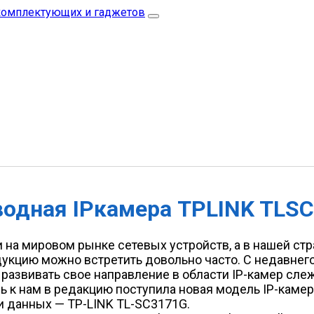
одная IP­камера TP­LINK TL­S
на мировом рынке сетевых устройств, а в нашей стр
дукцию можно встретить довольно часто. С недавнег
 развивать свое направление в области IP-камер сле
рь к нам в редакцию поступила новая модель IP-кам
и данных — TP-LINK TL-SC3171G.