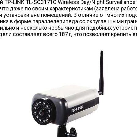
 TP-LINK TL-SC3171G Wireless Day/Night Surveillance
то даже по своим характеристикам (заявлена работос
ля установки вне помещений. В отличие от многих по
тика в форме параллелепипеда со скругленными гран
тильно и несколько необычно для подобных устройст
ли составляет всего 187 г, что позволяет крепить ее