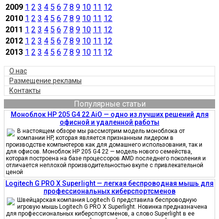
2009
1
2
3
4
5
6
7
8
9
10
11
12
2010
1
2
3
4
5
6
7
8
9
10
11
12
2011
1
2
3
4
5
6
7
8
9
10
11
12
2012
1
2
3
4
5
6
7
8
9
10
11
12
2013
1
2
3
4
5
6
7
8
9
10
11
12
О нас
Размещение рекламы
Контакты
Популярные статьи
Моноблок HP 205 G4 22 AiO — одно из лучших решений для
офисной и удаленной работы
В настоящем обзоре мы рассмотрим модель моноблока от
компании HP, которая является признанным лидером в
производстве компьютеров как для домашнего использования, так и
для офисов. Моноблок HP 205 G4 22 — модель нового семейства,
которая построена на базе процессоров AMD последнего поколения и
отличается неплохой производительностью вкупе с привлекательной
ценой
Logitech G PRO X Superlight — легкая беспроводная мышь для
профессиональных киберспортсменов
Швейцарская компания Logitech G представила беспроводную
игровую мышь Logitech G PRO X Superlight. Новинка предназначена
для профессиональных киберспортсменов, а слово Superlight в ее