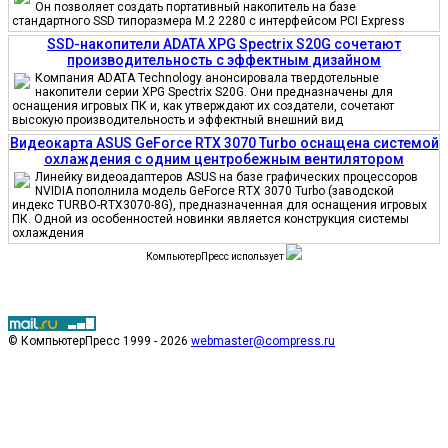
Он позволяет создать портативный накопитель на базе
стандартного SSD типоразмера M.2 2280 с интерфейсом PCI Express
SSD-накопители ADATA XPG Spectrix S20G сочетают
производительность с эффектным дизайном
Компания ADATA Technology анонсировала твердотельные
накопители серии XPG Spectrix S20G. Они предназначены для
оснащения игровых ПК и, как утверждают их создатели, сочетают
высокую производительность и эффектный внешний вид
Видеокарта ASUS GeForce RTX 3070 Turbo оснащена системой
охлаждения с одним центробежным вентилятором
Линейку видеоадаптеров ASUS на базе графических процессоров
NVIDIA пополнила модель GeForce RTX 3070 Turbo (заводской
индекс TURBO-RTX3070-8G), предназначенная для оснащения игровых
ПК. Одной из особенностей новинки является конструкция системы
охлаждения
КомпьютерПресс использует
© КомпьютерПресс 1999 - 2026
webmaster@compress.ru