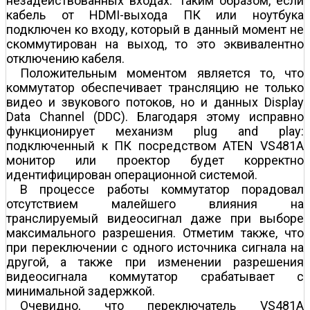
незадействованных входах. Таким образом, если
кабель от HDMI-выхода ПК или ноутбука
подключен ко входу, который в данный момент не
скоммутирован на выход, то это эквивалентно
отключению кабеля.
Положительным моментом является то, что
коммутатор обеспечивает трансляцию не только
видео­ и звукового потоков, но и данных Display
Data Channel (DDC). Благодаря этому исправно
функционирует механизм plug and play:
подключенный к ПК посредством ATEN VS481A
монитор или проектор будет корректно
идентифицирован операционной системой.
В процессе работы коммутатор порадовал
отсутствием малейшего влияния на
транслируемый видеосигнал даже при выборе
максимального разрешения. Отметим также, что
при переключении с одного источника сигнала на
другой, а также при изменении разрешения
видеосигнала коммутатор срабатывает с
минимальной задержкой.
Очевидно, что переключатель VS481А