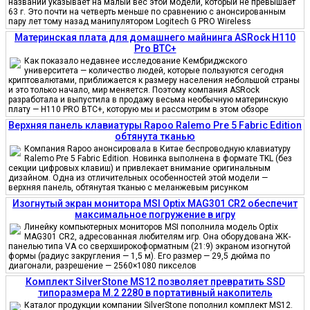
названии указывает на малый вес этой модели, который не превышает
63 г. Это почти на четверть меньше по сравнению с анонсированным
пару лет тому назад манипулятором Logitech G PRO Wireless
Материнская плата для домашнего майнинга ASRock H110
Pro BTC+
Как показало недавнее исследование Кембриджского
университета — количество людей, которые пользуются сегодня
криптовалютами, приближается к размеру населения небольшой страны
и это только начало, мир меняется. Поэтому компания ASRock
разработала и выпустила в продажу весьма необычную материнскую
плату — H110 PRO BTC+, которую мы и рассмотрим в этом обзоре
Верхняя панель клавиатуры Rapoo Ralemo Pre 5 Fabric Edition
обтянута тканью
Компания Rapoo анонсировала в Китае беспроводную клавиатуру
Ralemo Pre 5 Fabric Edition. Новинка выполнена в формате TKL (без
секции цифровых клавиш) и привлекает внимание оригинальным
дизайном. Одна из отличительных особенностей этой модели —
верхняя панель, обтянутая тканью с меланжевым рисунком
Изогнутый экран монитора MSI Optix MAG301 CR2 обеспечит
максимальное погружение в игру
Линейку компьютерных мониторов MSI пополнила модель Optix
MAG301 CR2, адресованная любителям игр. Она оборудована ЖК-
панелью типа VA со сверхширокоформатным (21:9) экраном изогнутой
формы (радиус закругления — 1,5 м). Его размер — 29,5 дюйма по
диагонали, разрешение — 2560×1080 пикселов
Комплект SilverStone MS12 позволяет превратить SSD
типоразмера M.2 2280 в портативный накопитель
Каталог продукции компании SilverStone пополнил комплект MS12.