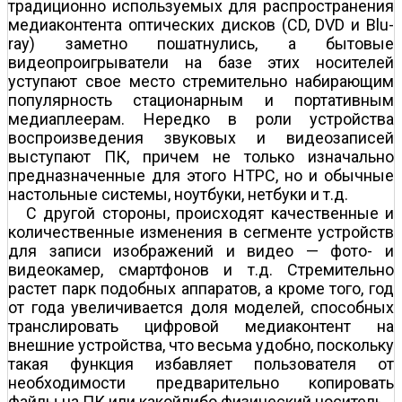
традиционно используемых для распространения
медиаконтента оптических дисков (CD, DVD и Blu-
ray) заметно пошатнулись, а бытовые
видеопроигрыватели на базе этих носителей
уступают свое место стремительно набирающим
популярность стационарным и портативным
медиаплеерам. Нередко в роли устройства
воспроизведения звуковых и видеозаписей
выступают ПК, причем не только изначально
предназначенные для этого HTPC, но и обычные
настольные системы, ноутбуки, нетбуки и т.д.
С другой стороны, происходят качественные и
количественные изменения в сегменте устройств
для записи изображений и видео — фото- и
видеокамер, смартфонов и т.д. Стремительно
растет парк подобных аппаратов, а кроме того, год
от года увеличивается доля моделей, способных
транслировать цифровой медиаконтент на
внешние устройства, что весьма удобно, поскольку
такая функция избавляет пользователя от
необходимости предварительно копировать
файлы на ПК или какой­либо физический носитель.