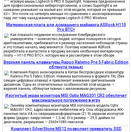
игровую мышь Logitech G PRO X Superlight. Новинка предназначена
для профессиональных киберспортсменов, а слово Superlight в ее
названии указывает на малый вес этой модели, который не превышает
63 г. Это почти на четверть меньше по сравнению с анонсированным
пару лет тому назад манипулятором Logitech G PRO Wireless
Материнская плата для домашнего майнинга ASRock H110
Pro BTC+
Как показало недавнее исследование Кембриджского
университета — количество людей, которые пользуются сегодня
криптовалютами, приближается к размеру населения небольшой страны
и это только начало, мир меняется. Поэтому компания ASRock
разработала и выпустила в продажу весьма необычную материнскую
плату — H110 PRO BTC+, которую мы и рассмотрим в этом обзоре
Верхняя панель клавиатуры Rapoo Ralemo Pre 5 Fabric Edition
обтянута тканью
Компания Rapoo анонсировала в Китае беспроводную клавиатуру
Ralemo Pre 5 Fabric Edition. Новинка выполнена в формате TKL (без
секции цифровых клавиш) и привлекает внимание оригинальным
дизайном. Одна из отличительных особенностей этой модели —
верхняя панель, обтянутая тканью с меланжевым рисунком
Изогнутый экран монитора MSI Optix MAG301 CR2 обеспечит
максимальное погружение в игру
Линейку компьютерных мониторов MSI пополнила модель Optix
MAG301 CR2, адресованная любителям игр. Она оборудована ЖК-
панелью типа VA со сверхширокоформатным (21:9) экраном изогнутой
формы (радиус закругления — 1,5 м). Его размер — 29,5 дюйма по
диагонали, разрешение — 2560×1080 пикселов
Комплект SilverStone MS12 позволяет превратить SSD