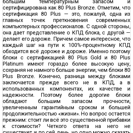
большим температурным запасом и
сертифицирована как 80 Plus Bronze. Отметим, что
сертификация 80 Plus — это, пожалуй, одна из
главных точек преткновения современных
компьютерных профессионалов. С одной стороны,
она дает представление о КПД блока, с другой —
делает его дороже. Причем самое интересное, что
каждый шаг на пути к 100%-процентному КПД
обходится всё дороже и дороже. Именно поэтому
блоки с сертификацией 80 Plus Gold и 80 Plus
Platinum имеют гораздо более высокую цену,
сохраняя не намного больше энергии, чем блоки 80
Plus Bronze. Конечно, разница между блоками
заключается прежде всего не в КПД, а в
использованных компонентах, их качестве и
надежности. Поэтому более дорогие блоки
обладают б
о
льшим запасом прочности,
увеличенным гарантийным сроком и большей
продолжительностью «жизни». Но вопрос остается
прежним: стоит ли всё это существенной прибавки
к стоимости? Четкого ответа на него не
существует и по сей день, но одно можно сказать