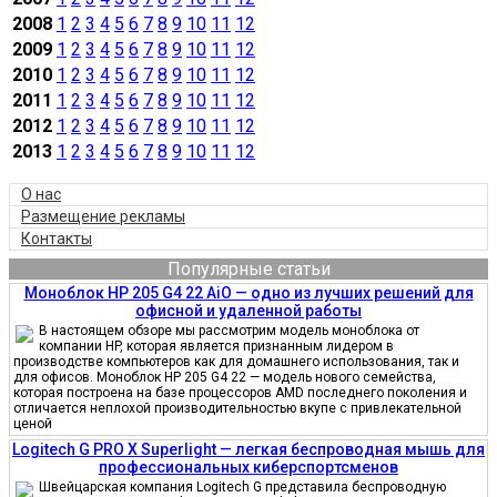
2008
1
2
3
4
5
6
7
8
9
10
11
12
2009
1
2
3
4
5
6
7
8
9
10
11
12
2010
1
2
3
4
5
6
7
8
9
10
11
12
2011
1
2
3
4
5
6
7
8
9
10
11
12
2012
1
2
3
4
5
6
7
8
9
10
11
12
2013
1
2
3
4
5
6
7
8
9
10
11
12
О нас
Размещение рекламы
Контакты
Популярные статьи
Моноблок HP 205 G4 22 AiO — одно из лучших решений для
офисной и удаленной работы
В настоящем обзоре мы рассмотрим модель моноблока от
компании HP, которая является признанным лидером в
производстве компьютеров как для домашнего использования, так и
для офисов. Моноблок HP 205 G4 22 — модель нового семейства,
которая построена на базе процессоров AMD последнего поколения и
отличается неплохой производительностью вкупе с привлекательной
ценой
Logitech G PRO X Superlight — легкая беспроводная мышь для
профессиональных киберспортсменов
Швейцарская компания Logitech G представила беспроводную