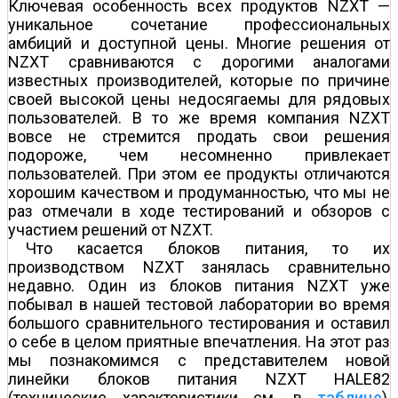
Ключевая особенность всех продуктов NZXT —
уникальное сочетание профессиональных
амбиций и доступной цены. Многие решения от
NZXT сравниваются с дорогими аналогами
известных производителей, которые по причине
своей высокой цены недосягаемы для рядовых
пользователей. В то же время компания NZXT
вовсе не стремится продать свои решения
подороже, чем несомненно привлекает
пользователей. При этом ее продукты отличаются
хорошим качеством и продуманностью, что мы не
раз отмечали в ходе тестирований и обзоров с
участием решений от NZXT.
Что касается блоков питания, то их
производством NZXT занялась сравнительно
недавно. Один из блоков питания NZXT уже
побывал в нашей тестовой лаборатории во время
большого сравнительного тестирования и оставил
о себе в целом приятные впечатления. На этот раз
мы познакомимся с представителем новой
линейки блоков питания NZXT HALE82
(технические характеристики см. в
таблице
),