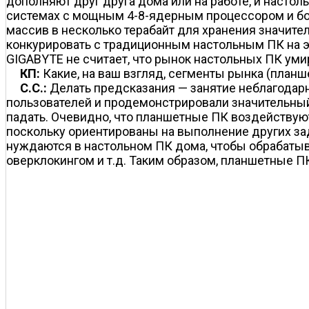
дополняют друг друга дома или на работе, и насто
системах с мощным 4-8-ядерным процессором и бол
массив в несколько терабайт для хранения значите
конкурировать с традиционным настольным ПК на эт
GIGABYTE не считает, что рынок настольных ПК умир
КП:
Какие, на ваш взгляд, сегменты рынка (планш
C.C.:
Делать предсказания — занятие неблагодарно
пользователей и продемонстрировали значительный 
падать. Очевидно, что планшетные ПК воздействуют
поскольку ориентированы на выполнение других за
нуждаются в настольном ПК дома, чтобы обрабатыва
оверклокингом и т.д. Таким образом, планшетные ПК