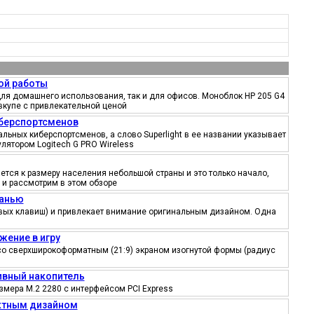
ой работы
ля домашнего использования, так и для офисов. Моноблок HP 205 G4
вкупе с привлекательной ценой
иберспортсменов
ьных киберспортсменов, а слово Superlight в ее названии указывает
лятором Logitech G PRO Wireless
тся к размеру населения небольшой страны и это только начало,
 и рассмотрим в этом обзоре
канью
ровых клавиш) и привлекает внимание оригинальным дизайном. Одна
жение в игру
со сверхширокоформатным (21:9) экраном изогнутой формы (радиус
тивный накопитель
змера M.2 2280 с интерфейсом PCI Express
ектным дизайном