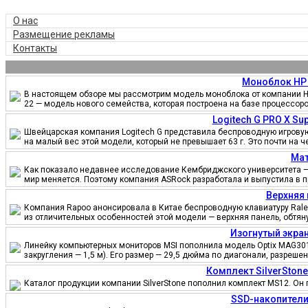
О нас
Размещение рекламы
Контакты
Моноблок HP 
В настоящем обзоре мы рассмотрим модель моноблока от компании HP
22 — модель нового семейства, которая построена на базе процессор
Logitech G PRO X S
Швейцарская компания Logitech G представила беспроводную игровую 
на малый вес этой модели, который не превышает 63 г. Это почти на 
Мат
Как показало недавнее исследование Кембриджского университета — 
мир меняется. Поэтому компания ASRock разработала и выпустила в 
Верхняя 
Компания Rapoo анонсировала в Китае беспроводную клавиатуру Ralem
из отличительных особенностей этой модели — верхняя панель, обтя
Изогнутый экран
Линейку компьютерных мониторов MSI пополнила модель Optix MAG301
закругления — 1,5 м). Его размер — 29,5 дюйма по диагонали, разреш
Комплект SilverSton
Каталог продукции компании SilverStone пополнил комплект MS12. Он 
SSD-накопители