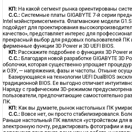
КП:
На какой сегмент рынка ориентированы сист
C.C.:
Системные платы GIGABYTE 7-й серии предн
Intel мэйнстрим­сегмента. Флагманские модели G1.
подойдет для проектирования высокопроизводитель
качество», представляет интерес для профессиона
прекрасный выбор для рядовых пользователей ПК и 
фирменные функции 3D Power и 3D UEFI BIOS.
КП:
Расскажите подробнее о функциях 3D Power и 
C.C.:
Благодаря новой разработке GIGABYTE 3D P
оболочки, которая существенно упрощает процедур
и ОЗУ, — напряжения, фазы и частоты. Отныне осущ
Базирующаяся на технологии UEFI DualBIOS экск
традиционной BIOS. Ее выгодно отличает интуитивн
Наряду с графическим 3D-режимом предусмотрена
пользователи, предпочитающие самостоятельно раз
ПК.
КП:
Как вы думаете, рынок настольных ПК умира
C.C.:
Вовсе нет, он просто стабилизировался. Бол
Раньше настольный ПК являлся «устройством для все
электронную почту, редактировать фотографии и ви