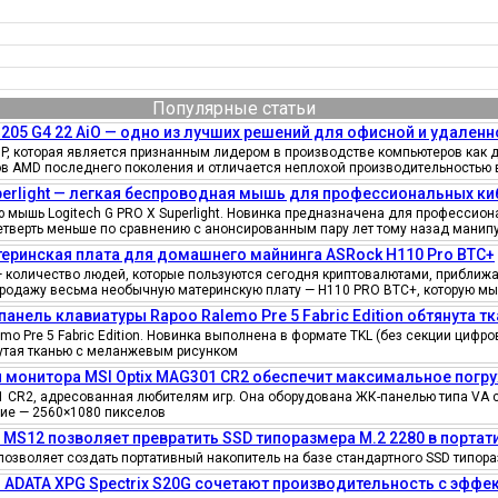
Популярные статьи
205 G4 22 AiO — одно из лучших решений для офисной и удаленн
, которая является признанным лидером в производстве компьютеров как д
ов AMD последнего поколения и отличается неплохой производительностью 
uperlight — легкая беспроводная мышь для профессиональных к
мышь Logitech G PRO X Superlight. Новинка предназначена для профессионал
четверть меньше по сравнению с анонсированным пару лет тому назад манипу
еринская плата для домашнего майнинга ASRock H110 Pro BTC+
количество людей, которые пользуются сегодня криптовалютами, приближае
продажу весьма необычную материнскую плату — H110 PRO BTC+, которую мы
панель клавиатуры Rapoo Ralemo Pre 5 Fabric Edition обтянута т
o Pre 5 Fabric Edition. Новинка выполнена в формате TKL (без секции циф
нутая тканью с меланжевым рисунком
 монитора MSI Optix MAG301 CR2 обеспечит максимальное погру
 CR2, адресованная любителям игр. Она оборудована ЖК-панелью типа VA 
ение — 2560×1080 пикселов
e MS12 позволяет превратить SSD типоразмера M.2 2280 в порта
позволяет создать портативный накопитель на базе стандартного SSD типора
 ADATA XPG Spectrix S20G сочетают производительность с эфф