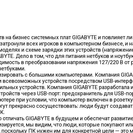
в на бизнес системных плат GIGABYTE и повлияет л
атронули всех игроков в компьютерном бизнесе, и н
моделях и схеме зарядки этих устройств (напряжение
BYTE. Дело в том, что для питания нетбуков и ноутбу
одимость в преобразовании напряжения 127/220 В от 
нетбуками.
изировать с большими компьютерами. Компания GIGA
и всевозможных устройств посредством USB-интерфе
ильных устройств. Компания GIGABYTE разработала 
ойств через USB-порт: предохранитель для USB-порт
тере при условии, что компьютер включен в розетку
ут прекрасно сосуществовать: люди будут создавать,
К.
о отличать GIGABYTE в будущем и обеспечат развити
изируется, мы видим, что люди, которые покупают ил
, поскольку ПК нужен им для конкретной цели — это 