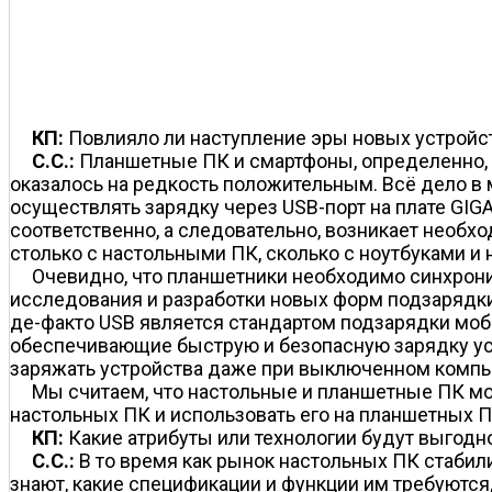
КП:
Повлияло ли наступление эры новых устройст
C.C.:
Планшетные ПК и смартфоны, определенно, з
оказалось на редкость положительным. Всё дело в 
осуществлять зарядку через USB-порт на плате GIGA
соответственно, а следовательно, возникает необх
столько с настольными ПК, сколько с ноутбуками и 
Очевидно, что планшетники необходимо синхрон
исследования и разработки новых форм подзарядк
де-факто USB является стандартом подзарядки моб
обеспечивающие быструю и безопасную зарядку устр
заряжать устройства даже при выключенном компью
Мы считаем, что настольные и планшетные ПК мог
настольных ПК и использовать его на планшетных П
КП:
Какие атрибуты или технологии будут выгодн
C.C.:
В то время как рынок настольных ПК стабил
знают, какие спецификации и функции им требуются