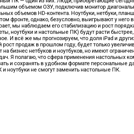
льный ПК — один из них. Люди, приобретающие сегодн
ьшим объемом ОЗУ, подключив монитор диагональю 22
льных объемов HD-контента. Ноутбуки, нетбуки, план
ом фронте, однако, безусловно, выигрывают у него в
ает, мы наблюдаем его стабилизацию и рост порядка 
еты, ноутбуки и настольные ПК) будут расти быстрее,
е. И всё же мы прогнозируем, что доля iPad и друг
рост продаж в прошлом году, будет только увеличив
 на бизнес нетбуков и ноутбуков, но имеют ограниче
дач. Я полагаю, что сфера применения настольных к
ть и сохранять в удобном формате персональные дан
 и ноутбуки не смогут заменить настольные ПК.