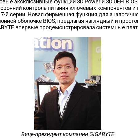
вые эксклюзивные функции 3D Power и 3D UEFI BIOS.
оронний контроль питания ключевых компонентов и 
 7-й серии. Новая фирменная функция для аналогичн
онной оболочке BIOS, предлагая наглядный и прост
BYTE впервые продемонстрировала системные платы 
Вице-президент компании GIGABYTE