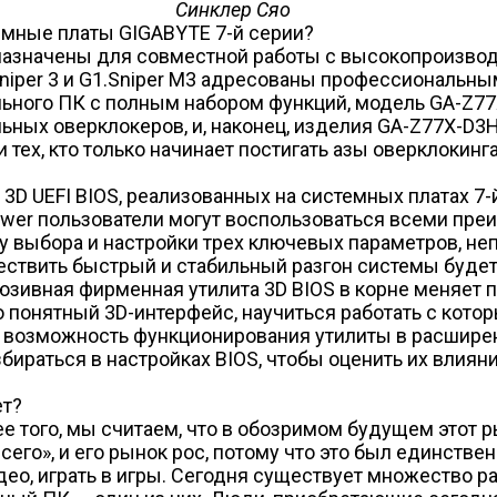
Синклер Сяо
емные платы GIGABYTE 7-й серии?
азначены для совместной работы с высокопроизвод
Sniper 3 и G1.Sniper M3 адресованы профессиональн
ного ПК с полным набором функций, модель GA-Z77X
льных оверклокеров, и, наконец, изделия GA-Z77X-
тех, кто только начинает постигать азы оверклокинг
3D UEFI BIOS, реализованных на системных платах 7-
ower пользователи могут воспользоваться всеми пр
у выбора и настройки трех ключевых параметров, н
ествить быстрый и стабильный разгон системы будет
люзивная фирменная утилита 3D BIOS в корне меняет
о понятный 3D-интерфейс, научиться работать с кот
 возможность функционирования утилиты в расшире
бираться в настройках BIOS, чтобы оценить их влия
ет?
ее того, мы считаем, что в обозримом будущем этот 
го», и его рынок рос, потому что это был единствен
део, играть в игры. Сегодня существует множество 