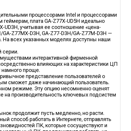
ительными процессорами Intel и процессорами
ым геймерам, плата GA-Z77X-UD5H идеально
-UD3H, учитывая ее соотношение «цена-
D3H/GA-Z77MX-D3H, GA-Z77-D3H/GA-Z77M-D3H —
а. На всех указанных моделях доступны наши
й серии.
еимуществами интерактивной фирменной
епосредственно влияющих на характеристики ЦП
 намного проще.
 привычное представление пользователей о
орым сможет даже начинающий пользователь.
нном режиме. Эту опцию несомненно оценят
ние на производительность ключевых подсистем
рынок продолжит пусть медленно, но расти.
ный способ работать в Интернете, отправлять
разновидностей ПК, которые сосуществуют и