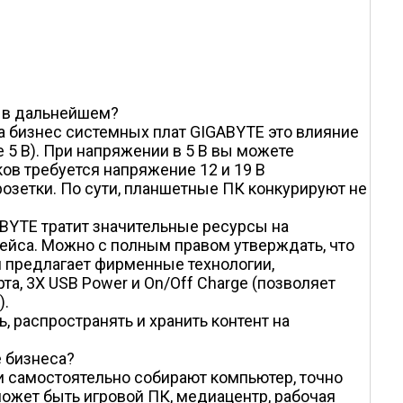
и в дальнейшем?
а бизнес системных плат GIGABYTE это влияние
 5 В). При напряжении в 5 В вы можете
ков требуется напряжение 12 и 19 В
розетки. По сути, планшетные ПК конкурируют не
BYTE тратит значительные ресурсы на
йса. Можно с полным правом утверждать, что
и предлагает фирменные технологии,
а, 3X USB Power и On/Off Charge (позволяет
).
 распространять и хранить контент на
е бизнеса?
и самостоятельно собирают компьютер, точно
может быть игровой ПК, медиацентр, рабочая