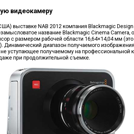
ную видеокамеру
 (США) выставке NAB 2012 компания Blackmagic Des
езамысловатое название Blackmagic Cinema Camera, 
нсор с размером рабочей области 16,64×14,04 мм (эт
в). Динамический диапазон получаемого изображения 
, не уступающее получаемому на профессиональной 
 даже при продолжительной съемке.