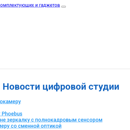
Новости цифровой студии
еокамеру
 Phoebus
цене зеркалку с полнокадровым сенсором
еру со сменной оптикой