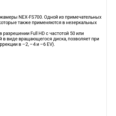
окамеры NEX-FS700. Одной из примечательных
 которые также применяются в незеркальных
разрешении Full HD с частотой 50 или
й в виде вращающегося диска, позволяет при
рекции в –2, –4 и –6 EV).