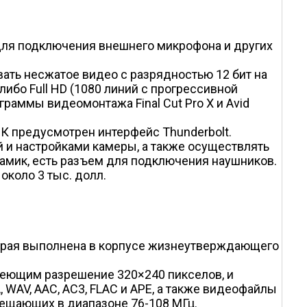
для подключения внешнего микрофона и других
ать несжатое видео с разрядностью 12 бит на
бо Full HD (1080 линий с прогрессивной
граммы видеомонтажа Final Cut Pro X и Avid
К предусмотрен интерфейс Thunderbolt.
 и настройками камеры, а также осуществлять
амик, есть разъем для подключения наушников.
около 3 тыс. долл.
оторая выполнена в корпусе жизнеутверждающего
меющим разрешение 320×240 пикселов, и
WAV, AAC, AC3, FLAC и APE, а также видеофайлы
вещающих в диапазоне 76-108 МГц.