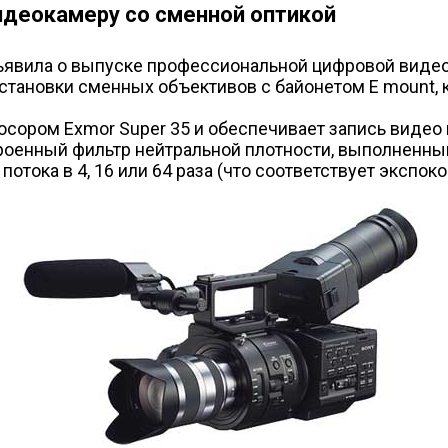
идеокамеру со сменной оптикой
бъявила о выпуске профессиональной цифровой виде
становки сменных объективов с байонетом E mount,
ром Exmor Super 35 и обеспечивает запись видео в 
троенный фильтр нейтральной плотности, выполненны
тока в 4, 16 или 64 раза (что соответствует экспокор