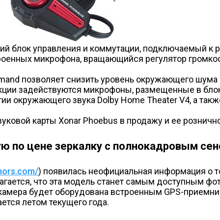
ний блок управления и коммутации, подключаемый к
троенных микрофона, вращающийся регулятор громко
and позволяет снизить уровень окружающего шума н
нкции задействуются микрофоны, размещенные в бло
ии окружающего звука Dolby Home Theater V4, а такж
ковой карты Xonar Phoebus в продажу и ее рознично
ную по цене зеркалку с полнокадровым се
mors.com/
) появилась неофициальная информация о то
агается, что эта модель станет самым доступным ф
 камера будет оборудована встроенным GPS-приемни
ется летом текущего года.