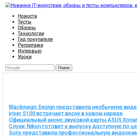
Новости
Тесты
Обзоры
Технологии
Гид покупателя
Репортажи
Интервью
Уроки
Поиск
Blackmagic Design представила необычную вид
iriver S100 встречает весну в новом наряде
Официальный анонс звуковой карты ASUS Xonar
Слухи: Nikon готовит к выпуску доступную по 
Sony представила профессиональную видеокам