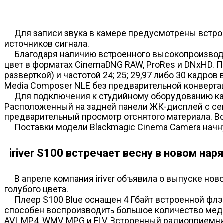
Для записи звука в камере предусмотрены встр
источников сигнала.
Благодаря наличию встроенного высокопроизводи
цвет в форматах CinemaDNG RAW, ProRes и DNxHD. П
разверткой) и частотой 24; 25; 29,97 либо 30 кадро
Media Composer NLE без предварительной конверта
Для подключения к студийному оборудованию ка
Расположенный на задней панели ЖК-дисплей с се
предварительный просмотр отснятого материала. В
Поставки модели Blackmagic Cinema Camera начнут
iriver S100 встречает весну в новом нар
В апреле компания iriver объявила о выпуске н
голубого цвета.
Плеер S100 Blue оснащен 4 Гбайт встроенной ф
способен воспроизводить большое количество меди
AVI, MP4, WMV, MPG и FLV. Встроенный радиоприем