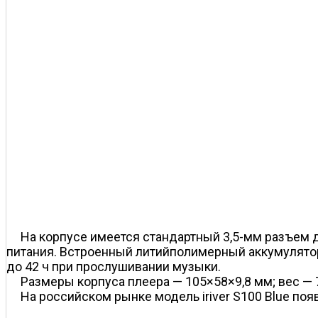
На корпусе имеется стандартный 3,5-мм разъем 
питания. Встроенный литий­полимерный аккумулято
до 42 ч при прослушивании музыки.
Размеры корпуса плеера — 105×58×9,8 мм; вес — 7
На российском рынке модель iriver S100 Blue поя