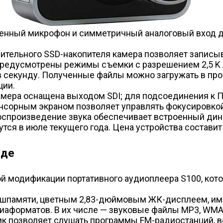
оенный микрофон и симметричный аналоговый вход 
тельного SSD-накопителя камера позволяет записыв
редусмотрены режимы съемки с разрешением 2,5 K ли
в в секунду. Полученные файлы можно загружать в про
ции.
мера оснащена выходом SDI; для подсоединения к П
нсорным экраном позволяет управлять фокусировкой
оспроизведение звука обеспечивает встроенный дин
ся в июле текущего года. Цена устройства составит 
яде
овой модификации портативного аудиоплеера S100, к
лэш­памяти, цветным 2,83-дюймовым ЖК-дисплеем, и
аформатов. В их числе — звуковые файлы MP3, WMA, 
ник позволяет слушать программы FM-радиостанций, 