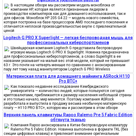
В настоящем обзоре мы рассмотрим модель моноблока от
компании HP, которая является признанным лидером в
производстве компьютеров как для домашнего использования, так и
для офисов. Моноблок HP 205 G4 22 — модель нового семейства,
которая построена на базе процессоров AMD последнего поколения и
отличается неплохой производительностью вкупе с привлекательной
ценой
Logitech G PRO X Superlight — легкая беспроводная мышь для
профессиональных киберспортсменов
Швейцарская компания Logitech G представила беспроводную
игровую мышь Logitech G PRO X Superlight. Новинка предназначена
для профессиональных киберспортсменов, а слово Superlight в ее
названии указывает на малый вес этой модели, который не превышает
63 г. Это почти на четверть меньше по сравнению с анонсированным
пару лет тому назад манипулятором Logitech G PRO Wireless
Материнская плата для домашнего майнинга ASRock H110
Pro BTC+
Как показало недавнее исследование Кембриджского
университета — количество людей, которые пользуются сегодня
криптовалютами, приближается к размеру населения небольшой страны
и это только начало, мир меняется. Поэтому компания ASRock
разработала и выпустила в продажу весьма необычную материнскую
плату — H110 PRO BTC+, которую мы и рассмотрим в этом обзоре
Верхняя панель клавиатуры Rapoo Ralemo Pre 5 Fabric Edition
обтянута тканью
Компания Rapoo анонсировала в Китае беспроводную клавиатуру
Ralemo Pre 5 Fabric Edition. Новинка выполнена в формате TKL (без
секции цифровых клавиш) и привлекает внимание оригинальным