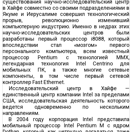
существования научно-исследовательский центр
в Хайфе совместно со своими подразделениями в
Якуме и Иерусалиме совершил технологический
прорыв, революционно изменивший
компьютерную индустрию. Именно в недрах этих
научно-исследовательских центров были
разработаны первый процессор i8088, который
впоследствии стал «мозгом» первого
персонального компьютера, всем известный
процессор Pentium с технологией ММХ,
легендарная технология Intel Centrino для
мобильных ПК, а также многие сетевые
компоненты, в том числе первый сетевой
контроллер Fast Ethernet.
Исследовательский центр в Хайфе —
единственный центр компании Intel за пределами
США, исследовательская деятельность которого
ведется одновременно по нескольким
направлениям.
В 2004 году корпорация Intel представила
мобильный процессор Intel Pentium M с ядром
Dothan, который, как нетрудно догадаться, тоже