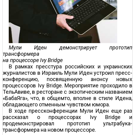
Мули Иден демонстрирует прототип
трансформера
на процессоре Ivy Bridge
В рамках пресс­тура российских и украинских
журналистов в Израиль Мули Иден устроил пресс­
конференцию, посвященную анонсу новых
процессоров Ivy Bridge. Мероприятие проходило в
Тель­Авиве, в ресторане с экзотическим названием
«Баба­Яга», что, в общем­то, вполне в стиле Идена,
обладающего отменным чувством юмора.
В ходе пресс­конференции Мули Иден еще раз
рассказал о процессорах Ivy Bridge и
продемонстрировал прототип ультрабука-
трансформера на новом процессоре.