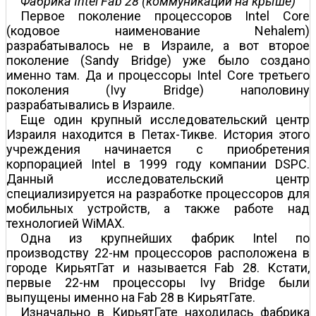
Фабрика Intel Fab 28 (коммуникации на крыше)
Первое поколение процессоров Intel Core
(кодовое наименование Nehalem)
разрабатывалось не в Израиле, а вот второе
поколение (Sandy Bridge) уже было создано
именно там. Да и процессоры Intel Core третьего
поколения (Ivy Bridge) наполовину
разрабатывались в Израиле.
Еще один крупный исследовательский центр
Израиля находится в Петах-Тикве. История этого
учреждения начинается с приобретения
корпорацией Intel в 1999 году компании DSPC.
Данный исследовательский центр
специализируется на разработке процессоров для
мобильных устройств, а также работе над
технологией WiMAX.
Одна из крупнейших фабрик Intel по
производству 22-нм процессоров расположена в
городе Кирьят­Гат и называется Fab 28. Кстати,
первые 22-нм процессоры Ivy Bridge были
выпущены именно на Fab 28 в Кирьят­Гате.
Изначально в Кирьят­Гате находилась фабрика