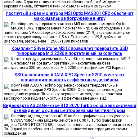
дизайном. Одна из отличительных особенностей этой модели —
верхняя панель, обтянутая тканью с меланжевым рисунком
Изогнутый экран монитора MSI Optix MAG301 CR2 обеспечит
максимальное погружение в игру
Линейку компьютерных мониторов MSI пополнила модель Optix
MAG301 CR2, адресованная любителям игр. Она оборудована ЖК-
панелью типа VA со сверхширокоформатным (21:9) экраном изогнутой
формы (радиус закругления — 1,5 м). Его размер — 29,5 дюйма по
диагонали, разрешение — 2560×1080 пикселов
Комплект SilverStone MS12 позволяет превратить SSD
типоразмера M.2 2280 в портативный накопитель
Каталог продукции компании SilverStone пополнил комплект MS12.
Он позволяет создать портативный накопитель на базе
стандартного SSD типоразмера M.2 2280 с интерфейсом PCI Express
SSD-накопители ADATA XPG Spectrix S20G сочетают
производительность с эффектным дизайном
Компания ADATA Technology анонсировала твердотельные
накопители серии XPG Spectrix S20G. Они предназначены для
оснащения игровых ПК и, как утверждают их создатели, сочетают
высокую производительность и эффектный внешний вид
Видеокарта ASUS GeForce RTX 3070 Turbo оснащена системой
охлаждения с одним центробежным вентилятором
Линейку видеоадаптеров ASUS на базе графических процессоров
NVIDIA пополнила модель GeForce RTX 3070 Turbo (заводской
индекс TURBO-RTX3070-8G), предназначенная для оснащения игровых
ПК. Одной из особенностей новинки является конструкция системы
охлаждения