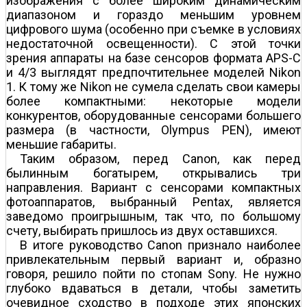
изображения с более широким динамическим
диапазоном и гораздо меньшим уровнем
цифрового шума (особенно при съемке в условиях
недостаточной освещенности). С этой точки
зрения аппараты на базе сенсоров формата APS-C
и 4/3 выглядят предпочтительнее моделей Nikon
1. К тому же Nikon не сумела сделать свои камеры
более компактными: некоторые модели
конкурентов, оборудованные сенсорами большего
размера (в частности, Olympus PEN), имеют
меньшие габариты.
Таким образом, перед Canon, как перед
былинным богатырем, открывались три
направления. Вариант с сенсорами компактных
фотоаппаратов, выбранный Pentax, является
заведомо проигрышным, так что, по большому
счету, выбирать пришлось из двух оставшихся.
В итоге руководство Canon признало наиболее
привлекательным первый вариант и, образно
говоря, решило пойти по стопам Sony. Не нужно
глубоко вдаваться в детали, чтобы заметить
очевидное сходство в подходе этих японских