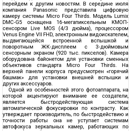
перейдем к другим новостям. В середине июля
компания Panasonic представила цифровую
камеру системы Micro Four Thirds. Модель Lumix
DMC-G5 оснащена 16-мегапиксельным КМОП-
сенсором Live MOS (4/3 дюйма), процессором
Venus Engine VII FHD, электронным видоискателем,
выдвигающейся встроенной вспышкой и
поворотным ЖК-дисплеем с 3-дюймовым
сенсорным экраном (920 тыс. пикселов). Камера
оборудована байонетом для установки сменных
объективов стандарта Micro Four Thirds. На
верхней панели корпуса предусмотрен «горячий
башмак» для установки внешней вспышки и
других аксессуаров.
Одной из особенностей этого фотоаппарата, на
которой акцентируют внимание ее создатели,
является быстродействующая система
автоматической фокусировки по контрасту. Как
утверждает производитель, по быстродействию и
точности работы она не уступает системам
автофокуса зеркальных камер, работающих по