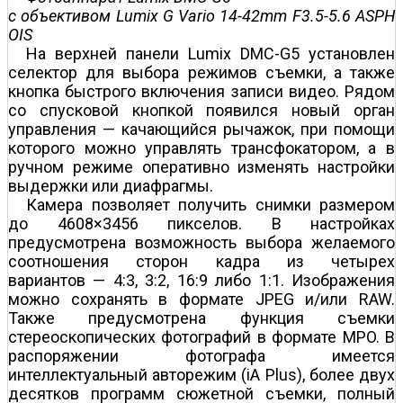
с объективом Lumix G Vario 14-42mm F3.5-5.6 ASPH
OIS
На верхней панели Lumix DMC-G5 установлен
селектор для выбора режимов съемки, а также
кнопка быстрого включения записи видео. Рядом
со спусковой кнопкой появился новый орган
управления — качающийся рычажок, при помощи
которого можно управлять трансфокатором, а в
ручном режиме оперативно изменять настройки
выдержки или диафрагмы.
Камера позволяет получить снимки размером
до 4608×3456 пикселов. В настройках
предусмотрена возможность выбора желаемого
соотношения сторон кадра из четырех
вариантов — 4:3, 3:2, 16:9 либо 1:1. Изображения
можно сохранять в формате JPEG и/или RAW.
Также предусмотрена функция съемки
стереоскопических фотографий в формате MPO. В
распоряжении фотографа имеется
интеллектуальный авторежим (iA Plus), более двух
десятков программ сюжетной съемки, полный