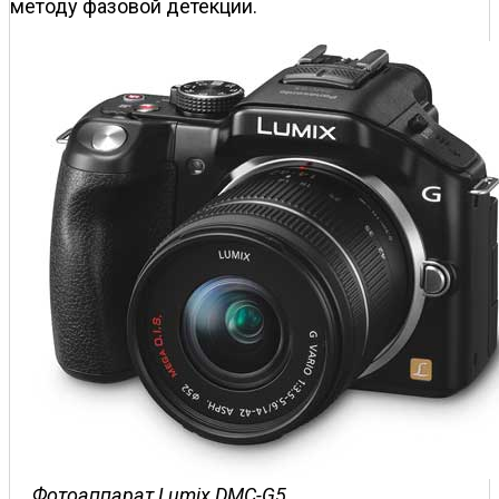
методу фазовой детекции.
Фотоаппарат Lumix DMC-G5