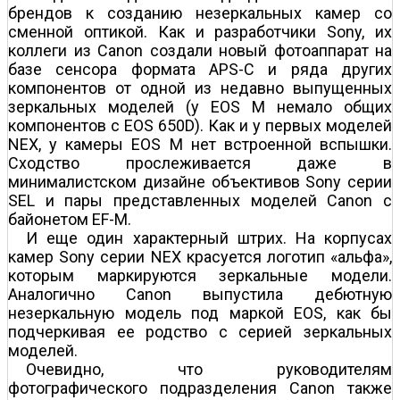
брендов к созданию незеркальных камер со
сменной оптикой. Как и разработчики Sony, их
коллеги из Canon создали новый фотоаппарат на
базе сенсора формата APS-C и ряда других
компонентов от одной из недавно выпущенных
зеркальных моделей (у EOS M немало общих
компонентов с EOS 650D). Как и у первых моделей
NEX, у камеры EOS M нет встроенной вспышки.
Сходство прослеживается даже в
минималистском дизайне объективов Sony серии
SEL и пары представленных моделей Canon с
байонетом EF-M.
И еще один характерный штрих. На корпусах
камер Sony серии NEX красуется логотип «альфа»,
которым маркируются зеркальные модели.
Аналогично Canon выпустила дебютную
незеркальную модель под маркой EOS, как бы
подчеркивая ее родство с серией зеркальных
моделей.
Очевидно, что руководителям
фотографического подразделения Canon также