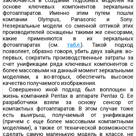
заключается в создании подобных моделей на
основе ключевых компонентов зеркальных
фотоаппаратов. Именно этим путем пошли
компании Olympus, Panasonic и Sony.
Незеркальные модели со сменной оптикой этих
производителей оснащены такими же сенсорами,
какие применяются в их зеркальных
фотоаппаратах (см.
табл.
). Такой подход
позволяет, образно говоря, убить двух зайцев: во-
первых, сократить производственные затраты за
счет унификации ряда ключевых компонентов с
более массовыми на данный момент зеркальными
моделями, а во-вторых, обеспечить высокое
качество получаемого изображения.
Совершенно иной подход был воплощен в
жизнь компанией Pentax в аппарате Pentax Q. Ее
разработчики взяли за основу сенсор от
компактных фотоаппаратов. В этом случае тоже
есть выигрыш, получаемый от унификации
(причем с еще более массовыми компактными
моделями), а также от технической возможности
сделать самую маленькую модель в классе, не