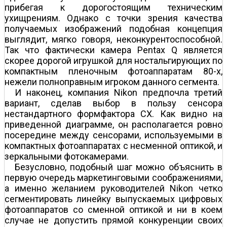
прибегая к дорогостоящим техническим
ухищрениям. Однако с точки зрения качества
получаемых изображений подобная концепция
выглядит, мягко говоря, неконкурентоспособной.
Так что фактически камера Pentax Q является
скорее дорогой игрушкой для ностальгирующих по
компактным пленочным фотоаппаратам 80-х,
нежели полноправным игроком данного сегмента.
И наконец, компания Nikon предпочла третий
вариант, сделав выбор в пользу сенсора
нестандартного формфактора CX. Как видно на
приведенной диаграмме, он располагается ровно
посередине между сенсорами, используемыми в
компактных фотоаппаратах с несменной оптикой, и
зеркальными фотокамерами.
Безусловно, подобный шаг можно объяснить в
первую очередь маркетинговыми соображениями,
а именно желанием руководителей Nikon четко
сегментировать линейку выпускаемых цифровых
фотоаппаратов со сменной оптикой и ни в коем
случае не допустить прямой конкуренции своих