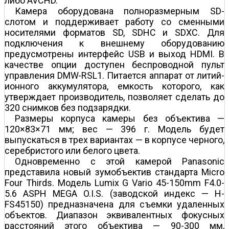
либо AVCHD.
Камера оборудована полноразмерным SD-
слотом и поддерживает работу со сменными
носителями форматов SD, SDHC и SDXC. Для
подключения к внешнему оборудованию
предусмотрены интерфейс USB и выход HDMI. В
качестве опции доступен беспроводной пульт
управления DMW-RSL1. Питается аппарат от литий­
ионного аккумулятора, емкость которого, как
утверждает производитель, позволяет сделать до
320 снимков без подзарядки.
Размеры корпуса камеры без объектива —
120×83×71 мм; вес — 396 г. Модель будет
выпускаться в трех вариантах — в корпусе черного,
серебристого или белого цвета.
Одновременно с этой камерой Panasonic
представила новый зум­объектив стандарта Micro
Four Thirds. Модель Lumix G Vario 45-150mm F4.0-
5.6 ASPH MEGA O.I.S. (заводской индекс — H-
FS45150) предназначена для съемки удаленных
объектов. Диапазон эквивалентных фокусных
расстояний этого объектива — 90-300 мм,