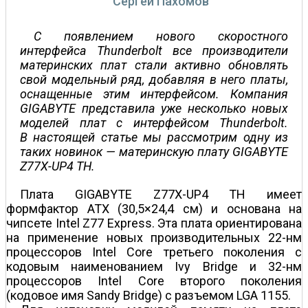
Сергей Пахомов
С появлением нового скоростного
интерфейса Thunderbolt все производители
материнских плат стали активно обновлять
свой модельный ряд, добавляя в него платы,
оснащенные этим интерфейсом. Компания
GIGABYTE представила уже несколько новых
моделей плат с интерфейсом Thunderbolt.
В настоящей статье мы рассмотрим одну из
таких новинок — материнскую плату GIGABYTE
Z77X-UP4 TH.
Плата GIGABYTE Z77X-UP4 TH имеет
формфактор ATX (30,5×24,4 см) и основана на
чипсете Intel Z77 Express. Эта плата ориентирована
на применение новых производительных 22-нм
процессоров Intel Core третьего поколения с
кодовым наименованием Ivy Bridge и 32-нм
процессоров Intel Core второго поколения
(кодовое имя Sandy Bridge) с разъемом LGA 1155.