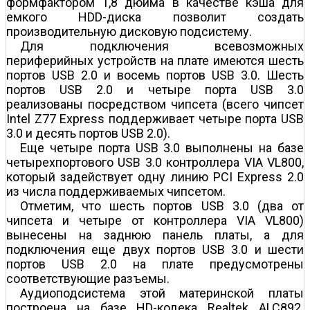
формфактором 1,8 дюйма в качестве кэша для
емкого HDD-диска позволит создать
производительную дисковую подсистему.
Для подключения всевозможных
периферийных устройств на плате имеются шесть
портов USB 2.0 и восемь портов USB 3.0. Шесть
портов USB 2.0 и четыре порта USB 3.0
реализованы посредством чипсета (всего чипсет
Intel Z77 Express поддерживает четыре порта USB
3.0 и десять портов USB 2.0).
Еще четыре порта USB 3.0 выполнены на базе
четырехпортового USB 3.0 контроллера VIA VL800,
который задействует одну линию PCI Express 2.0
из числа поддерживаемых чипсетом.
Отметим, что шесть портов USB 3.0 (два от
чипсета и четыре от контроллера VIA VL800)
вынесены на заднюю панель платы, а для
подключения еще двух портов USB 3.0 и шести
портов USB 2.0 на плате предусмотрены
соответствующие разъемы.
Аудиоподсистема этой материнской платы
построена на базе HD-кодека Realtek ALC892.