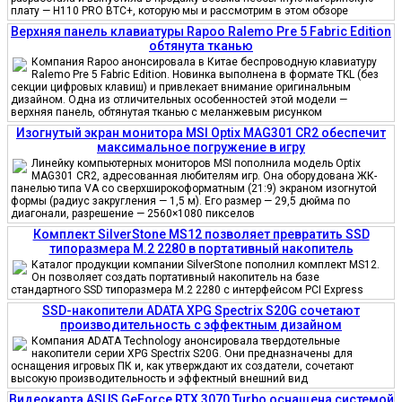
плату — H110 PRO BTC+, которую мы и рассмотрим в этом обзоре
Верхняя панель клавиатуры Rapoo Ralemo Pre 5 Fabric Edition
обтянута тканью
Компания Rapoo анонсировала в Китае беспроводную клавиатуру
Ralemo Pre 5 Fabric Edition. Новинка выполнена в формате TKL (без
секции цифровых клавиш) и привлекает внимание оригинальным
дизайном. Одна из отличительных особенностей этой модели —
верхняя панель, обтянутая тканью с меланжевым рисунком
Изогнутый экран монитора MSI Optix MAG301 CR2 обеспечит
максимальное погружение в игру
Линейку компьютерных мониторов MSI пополнила модель Optix
MAG301 CR2, адресованная любителям игр. Она оборудована ЖК-
панелью типа VA со сверхширокоформатным (21:9) экраном изогнутой
формы (радиус закругления — 1,5 м). Его размер — 29,5 дюйма по
диагонали, разрешение — 2560×1080 пикселов
Комплект SilverStone MS12 позволяет превратить SSD
типоразмера M.2 2280 в портативный накопитель
Каталог продукции компании SilverStone пополнил комплект MS12.
Он позволяет создать портативный накопитель на базе
стандартного SSD типоразмера M.2 2280 с интерфейсом PCI Express
SSD-накопители ADATA XPG Spectrix S20G сочетают
производительность с эффектным дизайном
Компания ADATA Technology анонсировала твердотельные
накопители серии XPG Spectrix S20G. Они предназначены для
оснащения игровых ПК и, как утверждают их создатели, сочетают
высокую производительность и эффектный внешний вид
Видеокарта ASUS GeForce RTX 3070 Turbo оснащена системой