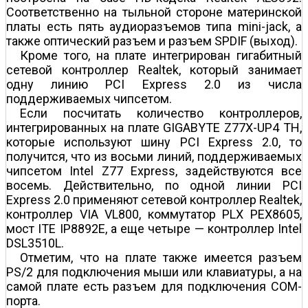
Соответственно на тыльной стороне материнской
платы есть пять аудиоразъемов типа mini-jack, а
также оптический разъем и разъем SPDIF (выход).
Кроме того, на плате интегрирован гигабитный
сетевой контроллер Realtek, который занимает
одну линию PCI Express 2.0 из числа
поддерживаемых чипсетом.
Если посчитать количество контроллеров,
интегрированных на плате GIGABYTE Z77X-UP4 TH,
которые используют шину PCI Express 2.0, то
получится, что из восьми линий, поддерживаемых
чипсетом Intel Z77 Express, задействуются все
восемь. Действительно, по одной линии PCI
Express 2.0 применяют сетевой контроллер Realtek,
контроллер VIA VL800, коммутатор PLX PEX8605,
мост ITE IP8892E, а еще четыре — контроллер Intel
DSL3510L.
Отметим, что на плате также имеется разъем
PS/2 для подключения мыши или клавиатуры, а на
самой плате есть разъем для подключения COM-
порта.