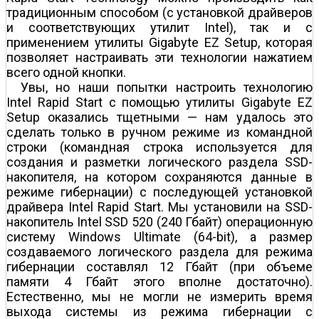
традиционным способом (с установкой драйверов
и соответствующих утилит Intel), так и с
применением утилиты Gigabyte EZ Setup, которая
позволяет настраивать эти технологии нажатием
всего одной кнопки.
Увы, но наши попытки настроить технологию
Intel Rapid Start с помощью утилиты Gigabyte EZ
Setup оказались тщетными — нам удалось это
сделать только в ручном режиме из командной
строки (командная строка используется для
создания и разметки логического раздела SSD-
накопителя, на котором сохраняются данные в
режиме гибернации) с последующей установкой
драйвера Intel Rapid Start. Мы установили на SSD-
накопитель Intel SSD 520 (240 Гбайт) операционную
систему Windows Ultimate (64-bit), а размер
создаваемого логического раздела для режима
гибернации составлял 12 Гбайт (при объеме
памяти 4 Гбайт этого вполне достаточно).
Естественно, мы не могли не измерить время
выхода системы из режима гибернации с