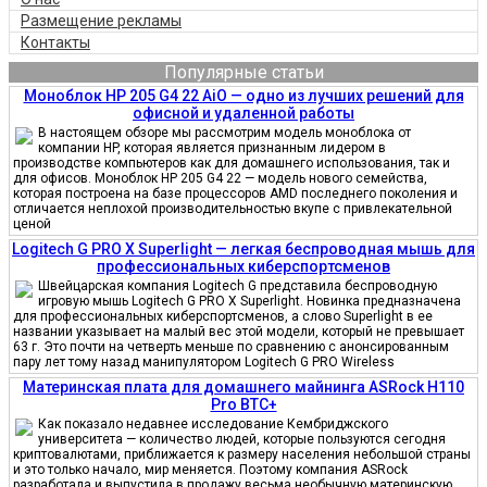
Размещение рекламы
Контакты
Популярные статьи
Моноблок HP 205 G4 22 AiO — одно из лучших решений для
офисной и удаленной работы
В настоящем обзоре мы рассмотрим модель моноблока от
компании HP, которая является признанным лидером в
производстве компьютеров как для домашнего использования, так и
для офисов. Моноблок HP 205 G4 22 — модель нового семейства,
которая построена на базе процессоров AMD последнего поколения и
отличается неплохой производительностью вкупе с привлекательной
ценой
Logitech G PRO X Superlight — легкая беспроводная мышь для
профессиональных киберспортсменов
Швейцарская компания Logitech G представила беспроводную
игровую мышь Logitech G PRO X Superlight. Новинка предназначена
для профессиональных киберспортсменов, а слово Superlight в ее
названии указывает на малый вес этой модели, который не превышает
63 г. Это почти на четверть меньше по сравнению с анонсированным
пару лет тому назад манипулятором Logitech G PRO Wireless
Материнская плата для домашнего майнинга ASRock H110
Pro BTC+
Как показало недавнее исследование Кембриджского
университета — количество людей, которые пользуются сегодня
криптовалютами, приближается к размеру населения небольшой страны
и это только начало, мир меняется. Поэтому компания ASRock
разработала и выпустила в продажу весьма необычную материнскую