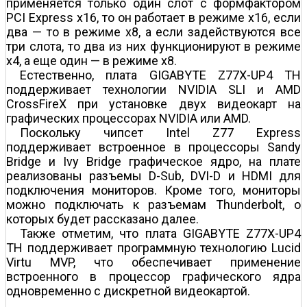
применяется только один слот с формфактором
PCI Express x16, то он работает в режиме x16, если
два — то в режиме x8, а если задействуются все
три слота, то два из них функционируют в режиме
x4, а еще один — в режиме x8.
Естественно, плата GIGABYTE Z77X-UP4 TH
поддерживает технологии NVIDIA SLI и AMD
CrossFireX при установке двух видеокарт на
графических процессорах NVIDIA или AMD.
Поскольку чипсет Intel Z77 Express
поддерживает встроенное в процессоры Sandy
Bridge и Ivy Bridge графическое ядро, на плате
реализованы разъемы D-Sub, DVI-D и HDMI для
подключения мониторов. Кроме того, мониторы
можно подключать к разъемам Thunderbolt, о
которых будет рассказано далее.
Также отметим, что плата GIGABYTE Z77X-UP4
TH поддерживает программную технологию Lucid
Virtu MVP, что обеспечивает применение
встроенного в процессор графического ядра
одновременно с дискретной видеокартой.