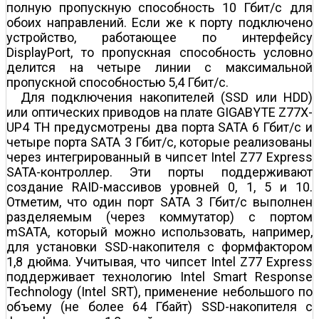
полную пропускную способность 10 Гбит/с для
обоих направлений. Если же к порту подключено
устройство, работающее по интерфейсу
DisplayPort, то пропускная способность условно
делится на четыре линии с максимальной
пропускной способностью 5,4 Гбит/с.
Для подключения накопителей (SSD или HDD)
или оптических приводов на плате GIGABYTE Z77X-
UP4 TH предусмотрены два порта SATA 6 Гбит/с и
четыре порта SATA 3 Гбит/с, которые реализованы
через интегрированный в чипсет Intel Z77 Express
SATA-контроллер. Эти порты поддерживают
создание RAID-массивов уровней 0, 1, 5 и 10.
Отметим, что один порт SATA 3 Гбит/с выполнен
разделяемым (через коммутатор) с портом
mSATA, который можно использовать, например,
для установки SSD-накопителя с формфактором
1,8 дюйма. Учитывая, что чипсет Intel Z77 Express
поддерживает технологию Intel Smart Response
Technology (Intel SRT), применение небольшого по
объему (не более 64 Гбайт) SSD-накопителя с