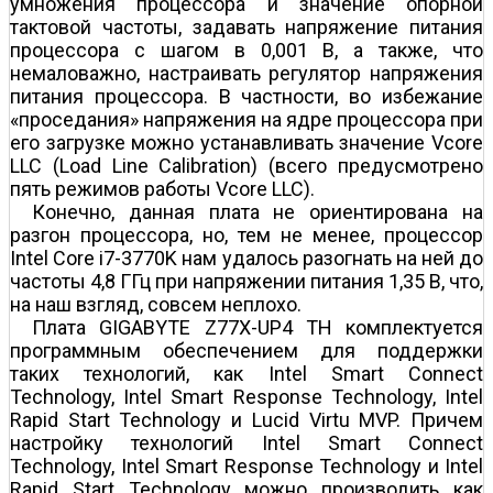
умножения процессора и значение опорной
тактовой частоты, задавать напряжение питания
процессора с шагом в 0,001 В, а также, что
немаловажно, настраивать регулятор напряжения
питания процессора. В частности, во избежание
«проседания» напряжения на ядре процессора при
его загрузке можно устанавливать значение Vcore
LLC (Load Line Calibration) (всего предусмотрено
пять режимов работы Vcore LLC).
Конечно, данная плата не ориентирована на
разгон процессора, но, тем не менее, процессор
Intel Core i7-3770K нам удалось разогнать на ней до
частоты 4,8 ГГц при напряжении питания 1,35 В, что,
на наш взгляд, совсем неплохо.
Плата GIGABYTE Z77X-UP4 TH комплектуется
программным обеспечением для поддержки
таких технологий, как Intel Smart Connect
Technology, Intel Smart Response Technology, Intel
Rapid Start Technology и Lucid Virtu MVP. Причем
настройку технологий Intel Smart Connect
Technology, Intel Smart Response Technology и Intel
Rapid Start Technology можно производить как