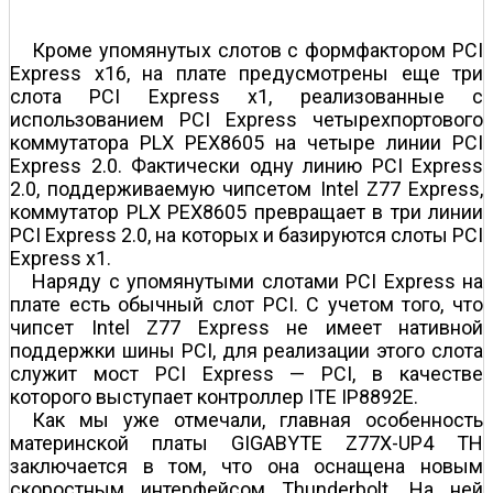
Кроме упомянутых слотов с формфактором PCI
Express x16, на плате предусмотрены еще три
слота PCI Express x1, реализованные с
использованием PCI Express четырехпортового
коммутатора PLX PEX8605 на четыре линии PCI
Express 2.0. Фактически одну линию PCI Express
2.0, поддерживаемую чипсетом Intel Z77 Express,
коммутатор PLX PEX8605 превращает в три линии
PCI Express 2.0, на которых и базируются слоты PCI
Express x1.
Наряду с упомянутыми слотами PCI Express на
плате есть обычный слот PCI. С учетом того, что
чипсет Intel Z77 Express не имеет нативной
поддержки шины PCI, для реализации этого слота
служит мост PCI Express — PCI, в качестве
которого выступает контроллер ITE IP8892E.
Как мы уже отмечали, главная особенность
материнской платы GIGABYTE Z77X-UP4 TH
заключается в том, что она оснащена новым
скоростным интерфейсом Thunderbolt. На ней