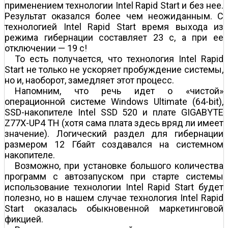
применением технологии Intel Rapid Start и без нее.
Результат оказался более чем неожиданным. С
технологией Intel Rapid Start время выхода из
режима гибернации составляет 23 с, а при ее
отключении — 19 с!
То есть получается, что технология Intel Rapid
Start не только не ускоряет пробуждение системы,
но и, наоборот, замедляет этот процесс.
Напомним, что речь идет о «чистой»
операционной системе Windows Ultimate (64-bit),
SSD-накопителе Intel SSD 520 и плате GIGABYTE
Z77X-UP4 TH (хотя сама плата здесь вряд ли имеет
значение). Логический раздел для гибернации
размером 12 Гбайт создавался на системном
накопителе.
Возможно, при установке большого количества
программ с автозапуском при старте системы
использование технологии Intel Rapid Start будет
полезно, но в нашем случае технология Intel Rapid
Start оказалась обыкновенной маркетинговой
фикцией.