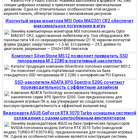
Ralemo Pre 5 Fabric Edition. Новинка выполнена в формате TKL (без
секции цифровых клавиш) и привлекает внимание оригинальным
дизайном. Одна из отличительных особенностей этой модели —
верхняя панель, обтянутая тканью с меланжевым рисунком
Изогнутый экран монитора MSI Optix MAG301 CR2 обеспечит
максимальное погружение в игру
Линейку компьютерных мониторов MSI пополнила модель Optix
MAG301 CR2, адресованная любителям игр. Она оборудована ЖК-
панелью типа VA со сверхширокоформатным (21:9) экраном изогнутой
формы (радиус закругления — 1,5 м). Его размер — 29,5 дюйма по
диагонали, разрешение — 2560×1080 пикселов
Комплект SilverStone MS12 позволяет превратить SSD
типоразмера M.2 2280 в портативный накопитель
Каталог продукции компании SilverStone пополнил комплект MS12.
Он позволяет создать портативный накопитель на базе
стандартного SSD типоразмера M.2 2280 с интерфейсом PCI Express
SSD-накопители ADATA XPG Spectrix S20G сочетают
производительность с эффектным дизайном
Компания ADATA Technology анонсировала твердотельные
накопители серии XPG Spectrix S20G. Они предназначены для
оснащения игровых ПК и, как утверждают их создатели, сочетают
высокую производительность и эффектный внешний вид
Видеокарта ASUS GeForce RTX 3070 Turbo оснащена системой
охлаждения с одним центробежным вентилятором
Линейку видеоадаптеров ASUS на базе графических процессоров
NVIDIA пополнила модель GeForce RTX 3070 Turbo (заводской
индекс TURBO-RTX3070-8G), предназначенная для оснащения игровых
ПК. Одной из особенностей новинки является конструкция системы