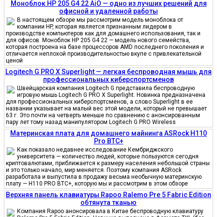
Моноблок HP 205 G4 22 AiO — одно из лучших решений для
офисной и удаленной работы
В настоящем обзоре мы рассмотрим модель моноблока от
компании HP, которая является признанным лидером в
производстве компьютеров как для домашнего использования, так и
для офисов. Моноблок HP 205 G4 22 — модель нового семейства,
которая построена на базе процессоров AMD последнего поколения и
отличается неплохой производительностью вкупе с привлекательной
ценой
Logitech G PRO X Superlight — легкая беспроводная мышь для
профессиональных киберспортсменов
Швейцарская компания Logitech G представила беспроводную
игровую мышь Logitech G PRO X Superlight. Новинка предназначена
для профессиональных киберспортсменов, а слово Superlight в ее
названии указывает на малый вес этой модели, который не превышает
63 г. Это почти на четверть меньше по сравнению с анонсированным
пару лет тому назад манипулятором Logitech G PRO Wireless
Материнская плата для домашнего майнинга ASRock H110
Pro BTC+
Как показало недавнее исследование Кембриджского
университета — количество людей, которые пользуются сегодня
криптовалютами, приближается к размеру населения небольшой страны
и это только начало, мир меняется. Поэтому компания ASRock
разработала и выпустила в продажу весьма необычную материнскую
плату — H110 PRO BTC+, которую мы и рассмотрим в этом обзоре
Верхняя панель клавиатуры Rapoo Ralemo Pre 5 Fabric Edition
обтянута тканью
Компания Rapoo анонсировала в Китае беспроводную клавиатуру