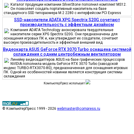
Каталог продукции компании SilverStone пополнил комплект MS12.
Он позволяет создать портативный накопитель на базе
стандартного SSD типоразмера M.2 2280 с интерфейсом PCI Express
SSD-накопители ADATA XPG Spectrix S20G сочетают
производительность с эффектным дизайном
Компания ADATA Technology анонсировала твердотельные
накопители серии XPG Spectrix S20G. Они предназначены для
оснащения игровых ПК и, как утверждают их создатели, сочетают
высокую производительность и эффектный внешний вид
Видеокарта ASUS GeForce RTX 3070 Turbo оснащена системой
охлаждения с одним центробежным вентилятором
Линейку видеоадаптеров ASUS на базе графических процессоров
NVIDIA пополнила модель GeForce RTX 3070 Turbo (заводской
индекс TURBO-RTX3070-8G), предназначенная для оснащения игровых
ПК. Одной из особенностей новинки является конструкция системы
охлаждения
КомпьютерПресс использует
© КомпьютерПресс 1999 - 2026
webmaster@compress.ru