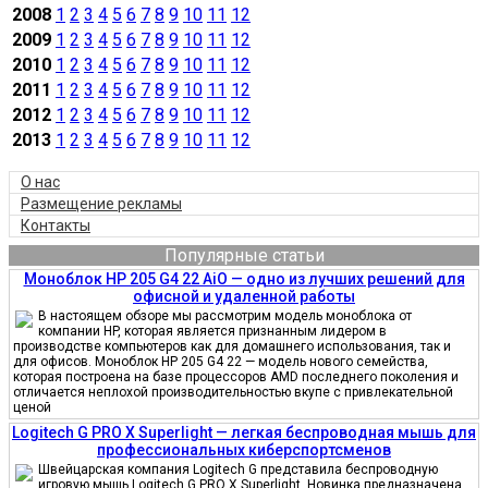
2008
1
2
3
4
5
6
7
8
9
10
11
12
2009
1
2
3
4
5
6
7
8
9
10
11
12
2010
1
2
3
4
5
6
7
8
9
10
11
12
2011
1
2
3
4
5
6
7
8
9
10
11
12
2012
1
2
3
4
5
6
7
8
9
10
11
12
2013
1
2
3
4
5
6
7
8
9
10
11
12
О нас
Размещение рекламы
Контакты
Популярные статьи
Моноблок HP 205 G4 22 AiO — одно из лучших решений для
офисной и удаленной работы
В настоящем обзоре мы рассмотрим модель моноблока от
компании HP, которая является признанным лидером в
производстве компьютеров как для домашнего использования, так и
для офисов. Моноблок HP 205 G4 22 — модель нового семейства,
которая построена на базе процессоров AMD последнего поколения и
отличается неплохой производительностью вкупе с привлекательной
ценой
Logitech G PRO X Superlight — легкая беспроводная мышь для
профессиональных киберспортсменов
Швейцарская компания Logitech G представила беспроводную
игровую мышь Logitech G PRO X Superlight. Новинка предназначена