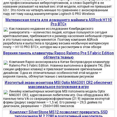
для профессиональных киберспортсменов, а слово Superlight в ее
названии указывает на малый вес этой модели, который не превышает
63 г. Это почти на четверть меньше по сравнению с анонсированным
пару лет тому назад манипулятором Logitech G PRO Wireless
Материнская плата для домашнего майнинга ASRock H110
Pro BTC+
Как показало недавнее исследование Кембриджского
университета — количество людей, которые пользуются сегодня
криптовалютами, приближается к размеру населения небольшой страны
и это только начало, мир меняется. Поэтому компания ASRock
разработала и выпустила в продажу весьма необычную материнскую
плату — H110 PRO BTC+, которую мы и рассмотрим в этом обзоре
Верхняя панель клавиатуры Rapoo Ralemo Pre 5 Fabric Edition
обтянута тканью
Компания Rapoo анонсировала в Китае беспроводную клавиатуру
Ralemo Pre 5 Fabric Edition. Новинка выполнена в формате TKL (без
секции цифровых клавиш) и привлекает внимание оригинальным
дизайном. Одна из отличительных особенностей этой модели —
верхняя панель, обтянутая тканью с меланжевым рисунком
Изогнутый экран монитора MSI Optix MAG301 CR2 обеспечит
максимальное погружение в игру
Линейку компьютерных мониторов MSI пополнила модель Optix
MAG301 CR2, адресованная любителям игр. Она оборудована ЖК-
панелью типа VA со сверхширокоформатным (21:9) экраном изогнутой
формы (радиус закругления — 1,5 м). Его размер — 29,5 дюйма по
диагонали, разрешение — 2560×1080 пикселов
Комплект SilverStone MS12 позволяет превратить SSD
типоразмера M.2 2280 в портативный накопитель