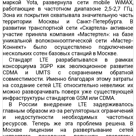
маркой Yota, развернула сети mobile WiMAX,
работающие в частотном диапазоне 2,5-2,7 ГГц.
Зона их покрытия охватывала значительную часть
территории Москвы и Санкт-Петербурга. В
развитии транспортной сети «Скартела» активное
участие приняла компания «Мастертел»: на базе
уникальной волоконно­оптической сети «Мастер­
Коннект» было осуществлено подключение
нескольких сотен базовых станций в Москве.
Стандарт LTE разрабатывался в рамках
консорциума 3GPP как эволюционное развитие
CDMA и UMTS с сохранением обратной
совместимости. Именно благодаря этому затраты
на создание сетей LTE относительно невелики: их
можно разворачивать поверх уже существующей
инфраструктуры стандартов GSM или CDMA.
В России внедрение LTE задерживалось
главным образом из-за регуляторных ограничений
и недоступности необходимых частотных
ресурсов. Теперь же эта проблема решена. В
Москве лицензии на развертывание сетей