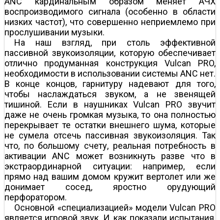
ANC кардинальным образом меняет АЧХ
воспроизводимого сигнала (особенно в области
низких частот), что совершенно неприемлемо при
прослушивании музыки.
На наш взгляд, при столь эффективной
пассивной звукоизоляции, которую обеспечивает
отлично продуманная конструкция Vulcan PRO,
необходимости в использовании системы ANC нет.
В конце концов, гарнитуру надевают для того,
чтобы наслаждаться звуком, а не звенящей
тишиной. Если в наушниках Vulcan PRO звучит
даже не очень громкая музыка, то она полностью
перекрывает те остатки внешнего шума, которые
не сумела отсечь пассивная звукоизоляция. Так
что, по большому счету, реальная потребность в
активации ANC может возникнуть разве что в
экстраординарной ситуации: например, если
прямо над вашим домом кружит вертолет или же
донимает сосед, яростно орудующий
перфоратором.
Основной «специализацией» модели Vulcan PRO
является игровой звук. И, как показали испытания,