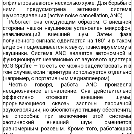
отфильтровываются несколько хуже. Для борьбы с
ними предусмотрена активная система
шумоподавления (active noise cancellation, ANC).
Работает она следующим образом. С внешней
стороны чашки наушников установлен микрофон,
улавливающий внешний шум. Затем фаза
полученного сигнала сдвигается на 180° и в таком
виде он подмешивается к звуку, транслируемому в
наушники. Система ANC является автономной и
функционирует независимо от звукового адаптера
ROG Spitfire — то есть ее можно задействовать и в
том случае, если гарнитура используется отдельно
(например, с портативным медиаплеером).
Честно говоря, работа ANC произвела
неоднозначное впечатление. Она действительно
эффективно отсекает внешние шумы,
прорывающиеся сквозь заслоны пассивной
звукоизоляции, но абсолютную тишину обеспечить
не способна: при включении этой системы
хаотический внешний шум сменяется
равномерным розовым. Кроме того, работающая