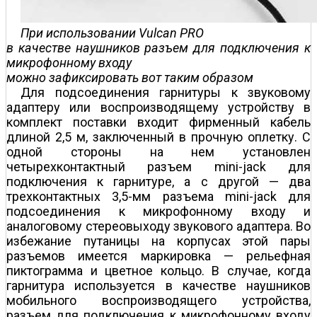
При использовании Vulcan PRO
в качестве наушников разъем для подключения к
микрофонному входу
можно зафиксировать вот таким образом
Для подсоединения гарнитуры к звуковому
адаптеру или воспроизводящему устройству в
комплект поставки входит фирменный кабель
длиной 2,5 м, заключенный в прочную оплетку. С
одной стороны на нем установлен
четырехконтактный разъем mini-jack для
подключения к гарнитуре, а с другой — два
трехконтактных 3,5-мм разъема mini-jack для
подсоединения к микрофонному входу и
аналоговому стереовыходу звукового адаптера. Во
избежание путаницы на корпусах этой пары
разъемов имеется маркировка — рельефная
пиктограмма и цветное кольцо. В случае, когда
гарнитура используется в качестве наушников
мобильного воспроизводящего устройства,
разъем для подключения к микрофонному входу