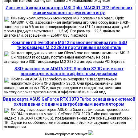
верхняя панель, обтянутая тканью с меланжевым рисунком
Изогнутый экран монитора MSI Optix MAG301 CR2 обеспечит
максимальное погружение в игру
Линейку компьютерных мониторов MSI пополнила модель Optix
MAG301 CR2, адресованная любителям игр. Она оборудована ЖК-
панелью типа VA со сверхширокоформатным (21:9) экраном изогнутой
формы (радиус закругления — 1,5 м). Его размер — 29,5 дюйма по
диагонали, разрешение — 2560×1080 пикселов
Комплект SilverStone MS12 позволяет превратить SSD
типоразмера M.2 2280 в портативный накопитель
Каталог продукции компании SilverStone пополнил комплект MS12.
Он позволяет создать портативный накопитель на базе
стандартного SSD типоразмера M.2 2280 с интерфейсом PCI Express
SSD-накопители ADATA XPG Spectrix S20G сочетают
производительность с эффектным дизайном
Компания ADATA Technology анонсировала твердотельные
накопители серии XPG Spectrix S20G. Они предназначены для
оснащения игровых ПК и, как утверждают их создатели, сочетают
высокую производительность и эффектный внешний вид
Видеокарта ASUS GeForce RTX 3070 Turbo оснащена системой
охлаждения с одним центробежным вентилятором
Линейку видеоадаптеров ASUS на базе графических процессоров
NVIDIA пополнила модель GeForce RTX 3070 Turbo (заводской
индекс TURBO-RTX3070-8G), предназначенная для оснащения игровых
ПК. Одной из особенностей новинки является конструкция системы
охлаждения
КомпьютерПресс использует