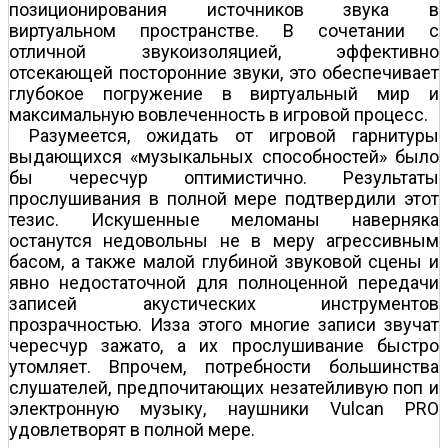
позиционирования источников звука в
виртуальном пространстве. В сочетании с
отличной звукоизоляцией, эффективно
отсекающей посторонние звуки, это обеспечивает
глубокое погружение в виртуальный мир и
максимальную вовлеченность в игровой процесс.
Разумеется, ожидать от игровой гарнитуры
выдающихся «музыкальных способностей» было
бы чересчур оптимистично. Результаты
прослушивания в полной мере подтвердили этот
тезис. Искушенные меломаны наверняка
останутся недовольны не в меру агрессивным
басом, а также малой глубиной звуковой сцены и
явно недостаточной для полноценной передачи
записей акустических инструментов
прозрачностью. Из­за этого многие записи звучат
чересчур зажато, а их прослушивание быстро
утомляет. Впрочем, потребности большинства
слушателей, предпочитающих незатейливую поп­ и
электронную музыку, наушники Vulcan PRO
удовлетворят в полной мере.