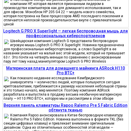
компании HP, которая является признанным лидером в
производстве компьютеров как для домашнего использования, так и
для офисов. Моноблок HP 205 G4 22 — модель нового семейства,
которая построена на базе процессоров AMD последнего поколения и
отличается неплохой производительностью вкупе с привлекательной
ценой
Logitech G PRO X Superlight — легкая беспроводная мышь для
профессиональных киберспортсменов
Швейцарская компания Logitech G представила беспроводную
игровую мышь Logitech G PRO X Superlight. Новинка предназначена
для профессиональных киберспортсменов, а слово Superlight в ее
названии указывает на малый вес этой модели, который не превышает
63 г. Это почти на четверть меньше по сравнению с анонсированным
пару лет тому назад манипулятором Logitech G PRO Wireless
Материнская плата для домашнего майнинга ASRock H110
Pro BTC+
Как показало недавнее исследование Кембриджского
университета — количество людей, которые пользуются сегодня
криптовалютами, приближается к размеру населения небольшой страны
и это только начало, мир меняется. Поэтому компания ASRock
разработала и выпустила в продажу весьма необычную материнскую
плату — H110 PRO BTC+, которую мы и рассмотрим в этом обзоре
Верхняя панель клавиатуры Rapoo Ralemo Pre 5 Fabric Edition
обтянута тканью
Компания Rapoo анонсировала в Китае беспроводную клавиатуру
Ralemo Pre 5 Fabric Edition. Новинка выполнена в формате TKL (без
секции цифровых клавиш) и привлекает внимание оригинальным
дизайном. Одна из отличительных особенностей этой модели —