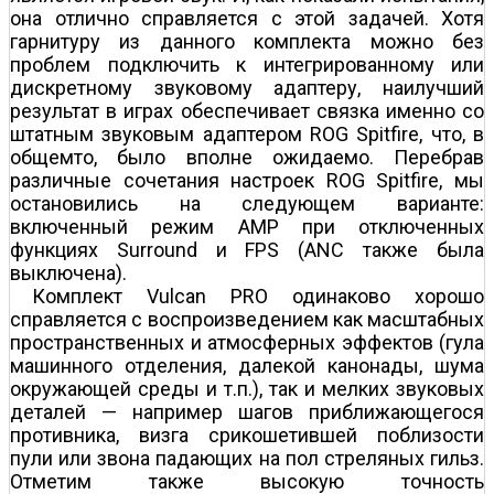
она отлично справляется с этой задачей. Хотя
гарнитуру из данного комплекта можно без
проблем подключить к интегрированному или
дискретному звуковому адаптеру, наилучший
результат в играх обеспечивает связка именно со
штатным звуковым адаптером ROG Spitfire, что, в
общем­то, было вполне ожидаемо. Перебрав
различные сочетания настроек ROG Spitfire, мы
остановились на следующем варианте:
включенный режим AMP при отключенных
функциях Surround и FPS (ANC также была
выключена).
Комплект Vulcan PRO одинаково хорошо
справляется с воспроизведением как масштабных
пространственных и атмосферных эффектов (гула
машинного отделения, далекой канонады, шума
окружающей среды и т.п.), так и мелких звуковых
деталей — например шагов приближающегося
противника, визга срикошетившей поблизости
пули или звона падающих на пол стреляных гильз.
Отметим также высокую точность