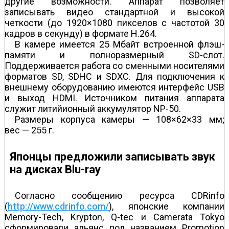
другие возможности. Аппарат позволяет
записывать видео стандартной и высокой
четкости (до 1920×1080 пикселов с частотой 30
кадров в секунду) в формате H.264.
В камере имеется 25 Мбайт встроенной флэш­
памяти и полноразмерный SD-слот.
Поддерживается работа со сменными носителями
форматов SD, SDHC и SDXC. Для подключения к
внешнему оборудованию имеются интерфейс USB
и выход HDMI. Источником питания аппарата
служит литий­ионный аккумулятор NP-50.
Размеры корпуса камеры — 108×62×33 мм;
вес — 255 г.
Японцы предложили записывать звук
на дисках Blu-ray
Согласно сообщению ресурса CDRinfo
(
http://www.cdrinfo.com/
), японские компании
Memory-Tech, Krypton, Q-tec и Camerata Tokyo
сформировали альянс под названием Promotion