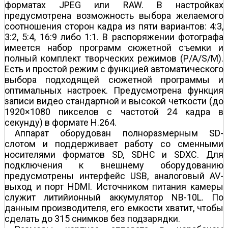
форматах JPEG или RAW. В настройках
предусмотрена возможность выбора желаемого
соотношения сторон кадра из пяти вариантов: 4:3,
3:2, 5:4, 16:9 либо 1:1. В распоряжении фотографа
имеется набор программ сюжетной съемки и
полный комплект творческих режимов (P/A/S/M).
Есть и простой режим с функцией автоматического
выбора подходящей сюжетной программы и
оптимальных настроек. Предусмотрена функция
записи видео стандартной и высокой четкости (до
1920×1080 пикселов с частотой 24 кадра в
секунду) в формате H.264.
Аппарат оборудован полноразмерным SD-
слотом и поддерживает работу со сменными
носителями форматов SD, SDHC и SDXC. Для
подключения к внешнему оборудованию
предусмотрены интерфейс USB, аналоговый AV-
выход и порт HDMI. Источником питания камеры
служит литий­ионный аккумулятор NB-10L. По
данным производителя, его емкости хватит, чтобы
сделать до 315 снимков без подзарядки.