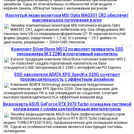
дизайном. Одна из отличительных особенностей этой модели —
верхняя панель, обтянутая тканью с меланжевым рисунком
Изогнутый экран монитора MSI Optix MAG301 CR2 обеспечит
максимальное погружение в игру
Линейку компьютерных мониторов MSI пополнила модель Optix
MAG301 CR2, адресованная любителям игр. Она оборудована ЖК-
панелью типа VA со сверхширокоформатным (21:9) экраном изогнутой
формы (радиус закругления — 1,5 м). Его размер — 29,5 дюйма по
диагонали, разрешение — 2560×1080 пикселов
Комплект SilverStone MS12 позволяет превратить SSD
типоразмера M.2 2280 в портативный накопитель
Каталог продукции компании SilverStone пополнил комплект MS12.
Он позволяет создать портативный накопитель на базе
стандартного SSD типоразмера M.2 2280 с интерфейсом PCI Express
SSD-накопители ADATA XPG Spectrix S20G сочетают
производительность с эффектным дизайном
Компания ADATA Technology анонсировала твердотельные
накопители серии XPG Spectrix S20G. Они предназначены для
оснащения игровых ПК и, как утверждают их создатели, сочетают
высокую производительность и эффектный внешний вид
Видеокарта ASUS GeForce RTX 3070 Turbo оснащена системой
охлаждения с одним центробежным вентилятором
Линейку видеоадаптеров ASUS на базе графических процессоров
NVIDIA пополнила модель GeForce RTX 3070 Turbo (заводской
индекс TURBO-RTX3070-8G), предназначенная для оснащения игровых
ПК. Одной из особенностей новинки является конструкция системы
охлаждения