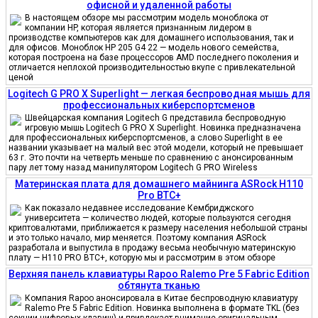
офисной и удаленной работы
В настоящем обзоре мы рассмотрим модель моноблока от
компании HP, которая является признанным лидером в
производстве компьютеров как для домашнего использования, так и
для офисов. Моноблок HP 205 G4 22 — модель нового семейства,
которая построена на базе процессоров AMD последнего поколения и
отличается неплохой производительностью вкупе с привлекательной
ценой
Logitech G PRO X Superlight — легкая беспроводная мышь для
профессиональных киберспортсменов
Швейцарская компания Logitech G представила беспроводную
игровую мышь Logitech G PRO X Superlight. Новинка предназначена
для профессиональных киберспортсменов, а слово Superlight в ее
названии указывает на малый вес этой модели, который не превышает
63 г. Это почти на четверть меньше по сравнению с анонсированным
пару лет тому назад манипулятором Logitech G PRO Wireless
Материнская плата для домашнего майнинга ASRock H110
Pro BTC+
Как показало недавнее исследование Кембриджского
университета — количество людей, которые пользуются сегодня
криптовалютами, приближается к размеру населения небольшой страны
и это только начало, мир меняется. Поэтому компания ASRock
разработала и выпустила в продажу весьма необычную материнскую
плату — H110 PRO BTC+, которую мы и рассмотрим в этом обзоре
Верхняя панель клавиатуры Rapoo Ralemo Pre 5 Fabric Edition
обтянута тканью
Компания Rapoo анонсировала в Китае беспроводную клавиатуру
Ralemo Pre 5 Fabric Edition. Новинка выполнена в формате TKL (без
секции цифровых клавиш) и привлекает внимание оригинальным