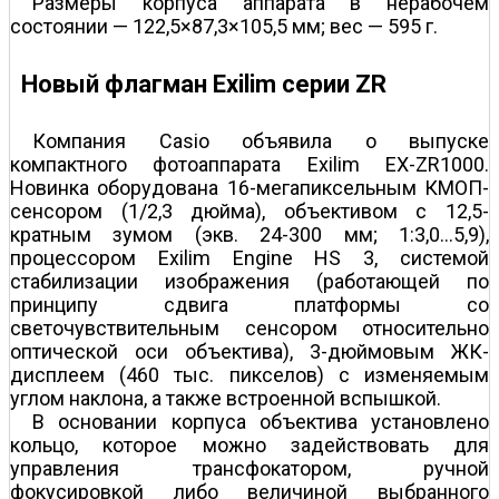
Размеры корпуса аппарата в нерабочем
состоянии — 122,5×87,3×105,5 мм; вес — 595 г.
Новый флагман Exilim серии ZR
Компания Casio объявила о выпуске
компактного фотоаппарата Exilim EX-ZR1000.
Новинка оборудована 16-мегапиксельным КМОП-
сенсором (1/2,3 дюйма), объективом с 12,5-
кратным зумом (экв. 24-300 мм; 1:3,0…5,9),
процессором Exilim Engine HS 3, системой
стабилизации изображения (работающей по
принципу сдвига платформы со
светочувствительным сенсором относительно
оптической оси объектива), 3-дюймовым ЖК-
дисплеем (460 тыс. пикселов) с изменяемым
углом наклона, а также встроенной вспышкой.
В основании корпуса объектива установлено
кольцо, которое можно задействовать для
управления трансфокатором, ручной
фокусировкой либо величиной выбранного