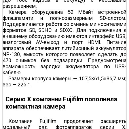
разрешением.
Камера оборудована 52 Мбайт встроенной
флэш­памяти и полноразмерным SD-слотом.
Поддерживается работа со сменными носителями
форматов SD, SDHC и SDXC. Для подключения к
внешнему оборудованию имеются интерфейс USB,
аналоговый AV-выход и порт HDMI. Питание
аппарата обеспечивает литий­ионный аккумулятор
NP-130, емкость которого позволяет сделать до
470 снимков без подзарядки. Предусмотрена
возможность зарядки аккумулятора по USB-
кабелю.
Размеры корпуса камеры — 107,5×61,5×36,7 мм;
вес — 225 г.
Серию Х компании Fujifilm пополнила
компактная камера
Компания Fujifilm продолжает расширять
модельный ряд фотоаппаратов серии Х.