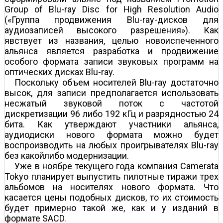
Group of Blu-ray Disc for High Resolution Audio
(«Группа продвижения Blu-ray-дисков для
аудиозаписей высокого разрешения»). Как
явствует из названия, целью новоиспеченного
альянса является разработка и продвижение
особого формата записи звуковых программ на
оптических дисках Blu-ray.
Поскольку объем носителей Blu-ray достаточно
высок, для записи предполагается использовать
несжатый звуковой поток с частотой
дискретизации 96 либо 192 кГц и разрядностью 24
бита. Как утверждают участники альянса,
аудиодиски нового формата можно будет
воспроизводить на любых проигрывателях Blu-ray
без какой­либо модернизации.
Уже в ноябре текущего года компания Camerata
Tokyo планирует выпустить пилотные тиражи трех
альбомов на носителях нового формата. Что
касается цены подобных дисков, то их стоимость
будет примерно такой же, как и у изданий в
формате SACD.