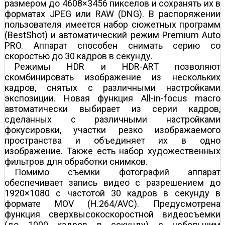
размером до 4608×3456 пикселов и сохранять их в
форматах JPEG или RAW (DNG). В распоряжении
пользователя имеется набор сюжетных программ
(BestShot) и автоматический режим Premium Auto
PRO. Аппарат способен снимать серию со
скоростью до 30 кадров в секунду.
Режимы HDR и HDR-ART позволяют
скомбинировать изображение из нескольких
кадров, снятых с различными настройками
экспозиции. Новая функция All-in-focus macro
автоматически выбирает из серии кадров,
сделанных с различными настройками
фокусировки, участки резко изображаемого
пространства и объединяет их в одно
изображение. Также есть набор художественных
фильтров для обработки снимков.
Помимо съемки фотографий аппарат
обеспечивает запись видео с разрешением до
1920×1080 с частотой 30 кадров в секунду в
формате MOV (H.264/AVC). Предусмотрена
функция сверхвысокоскоростной видеосъемки
(до 1000 кадров в секунду) с небольшим