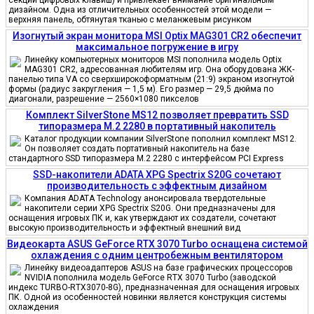
дизайном. Одна из отличительных особенностей этой модели —
верхняя панель, обтянутая тканью с меланжевым рисунком
Изогнутый экран монитора MSI Optix MAG301 CR2 обеспечит
максимальное погружение в игру
Линейку компьютерных мониторов MSI пополнила модель Optix
MAG301 CR2, адресованная любителям игр. Она оборудована ЖК-
панелью типа VA со сверхширокоформатным (21:9) экраном изогнутой
формы (радиус закругления — 1,5 м). Его размер — 29,5 дюйма по
диагонали, разрешение — 2560×1080 пикселов
Комплект SilverStone MS12 позволяет превратить SSD
типоразмера M.2 2280 в портативный накопитель
Каталог продукции компании SilverStone пополнил комплект MS12.
Он позволяет создать портативный накопитель на базе
стандартного SSD типоразмера M.2 2280 с интерфейсом PCI Express
SSD-накопители ADATA XPG Spectrix S20G сочетают
производительность с эффектным дизайном
Компания ADATA Technology анонсировала твердотельные
накопители серии XPG Spectrix S20G. Они предназначены для
оснащения игровых ПК и, как утверждают их создатели, сочетают
высокую производительность и эффектный внешний вид
Видеокарта ASUS GeForce RTX 3070 Turbo оснащена системой
охлаждения с одним центробежным вентилятором
Линейку видеоадаптеров ASUS на базе графических процессоров
NVIDIA пополнила модель GeForce RTX 3070 Turbo (заводской
индекс TURBO-RTX3070-8G), предназначенная для оснащения игровых
ПК. Одной из особенностей новинки является конструкция системы
охлаждения