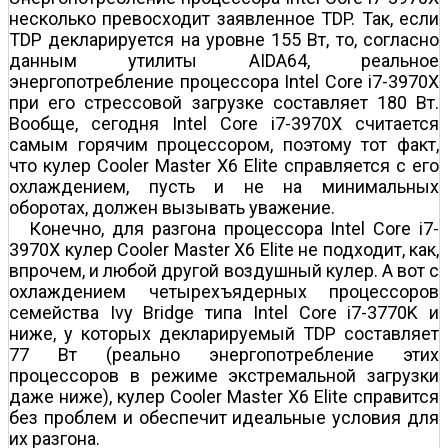
несколько превосходит заявленное TDP. Так, если
TDP декларируется на уровне 155 Вт, то, согласно
данным утилиты AIDA64, реальное
энергопотребление процессора Intel Core i7-3970Х
при его стрессовой загрузке составляет 180 Вт.
Вообще, сегодня Intel Core i7-3970Х считается
самым горячим процессором, поэтому тот факт,
что кулер Cooler Master X6 Elite справляется с его
охлаждением, пусть и не на минимальных
оборотах, должен вызывать уважение.
Конечно, для разгона процессора Intel Core i7-
3970Х кулер Cooler Master X6 Elite не подходит, как,
впрочем, и любой другой воздушный кулер. А вот с
охлаждением четырехъядерных процессоров
семейства Ivy Bridge типа Intel Core i7-3770K и
ниже, у которых декларируемый TDP составляет
77 Вт (реально энергопотребление этих
процессоров в режиме экстремальной загрузки
даже ниже), кулер Cooler Master X6 Elite справится
без проблем и обеспечит идеальные условия для
их разгона.