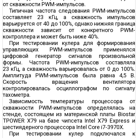
от скважности PWM-импульсов.
Типичная частота следования PWM-импульсов
составляет 23 кГц, а скважность импульсов
варьируется от 40 до 100%, однако нижняя граница
скважности зависит от конкретного PWM-
контроллера и может быть ниже 40%.
При тестировании кулера для формирования
управляющих PWM-импульсов применялся
цифровой генератор сигналов произвольной
формы. Частота PWM-импульсов составляла
23 кГц, а скважность варьировалась от 0 до 100%.
Амплитуда PWM-импульсов была равна 4,5 В.
Скорость вращения вентилятора
контролировалась осциллографом по сигналу
тахометра.
Зависимость температуры процессора от
скважности PWM-импульсов определялась на
стенде, состоящем из материнской платы Biostar
TPOWER X79 на базе чипсета Intel X79 Express и
шестиядерного процессора Intel Core i7-3970Х.
При тестировании кулер подключался к