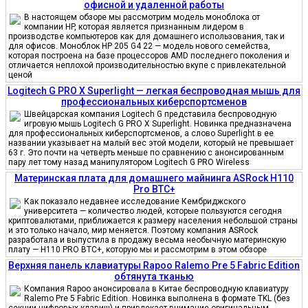
офисной и удаленной работы
В настоящем обзоре мы рассмотрим модель моноблока от
компании HP, которая является признанным лидером в
производстве компьютеров как для домашнего использования, так и
для офисов. Моноблок HP 205 G4 22 — модель нового семейства,
которая построена на базе процессоров AMD последнего поколения и
отличается неплохой производительностью вкупе с привлекательной
ценой
Logitech G PRO X Superlight — легкая беспроводная мышь для
профессиональных киберспортсменов
Швейцарская компания Logitech G представила беспроводную
игровую мышь Logitech G PRO X Superlight. Новинка предназначена
для профессиональных киберспортсменов, а слово Superlight в ее
названии указывает на малый вес этой модели, который не превышает
63 г. Это почти на четверть меньше по сравнению с анонсированным
пару лет тому назад манипулятором Logitech G PRO Wireless
Материнская плата для домашнего майнинга ASRock H110
Pro BTC+
Как показало недавнее исследование Кембриджского
университета — количество людей, которые пользуются сегодня
криптовалютами, приближается к размеру населения небольшой страны
и это только начало, мир меняется. Поэтому компания ASRock
разработала и выпустила в продажу весьма необычную материнскую
плату — H110 PRO BTC+, которую мы и рассмотрим в этом обзоре
Верхняя панель клавиатуры Rapoo Ralemo Pre 5 Fabric Edition
обтянута тканью
Компания Rapoo анонсировала в Китае беспроводную клавиатуру
Ralemo Pre 5 Fabric Edition. Новинка выполнена в формате TKL (без
секции цифровых клавиш) и привлекает внимание оригинальным