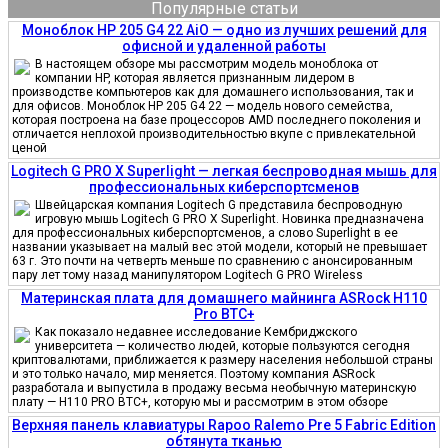
Популярные статьи
Моноблок HP 205 G4 22 AiO — одно из лучших решений для
офисной и удаленной работы
В настоящем обзоре мы рассмотрим модель моноблока от
компании HP, которая является признанным лидером в
производстве компьютеров как для домашнего использования, так и
для офисов. Моноблок HP 205 G4 22 — модель нового семейства,
которая построена на базе процессоров AMD последнего поколения и
отличается неплохой производительностью вкупе с привлекательной
ценой
Logitech G PRO X Superlight — легкая беспроводная мышь для
профессиональных киберспортсменов
Швейцарская компания Logitech G представила беспроводную
игровую мышь Logitech G PRO X Superlight. Новинка предназначена
для профессиональных киберспортсменов, а слово Superlight в ее
названии указывает на малый вес этой модели, который не превышает
63 г. Это почти на четверть меньше по сравнению с анонсированным
пару лет тому назад манипулятором Logitech G PRO Wireless
Материнская плата для домашнего майнинга ASRock H110
Pro BTC+
Как показало недавнее исследование Кембриджского
университета — количество людей, которые пользуются сегодня
криптовалютами, приближается к размеру населения небольшой страны
и это только начало, мир меняется. Поэтому компания ASRock
разработала и выпустила в продажу весьма необычную материнскую
плату — H110 PRO BTC+, которую мы и рассмотрим в этом обзоре
Верхняя панель клавиатуры Rapoo Ralemo Pre 5 Fabric Edition
обтянута тканью