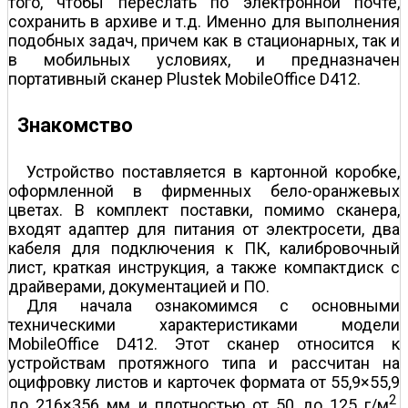
того, чтобы переслать по электронной почте,
сохранить в архиве и т.д. Именно для выполнения
подобных задач, причем как в стационарных, так и
в мобильных условиях, и предназначен
портативный сканер Plustek MobileOffice D412.
Знакомство
Устройство поставляется в картонной коробке,
оформленной в фирменных бело-оранжевых
цветах. В комплект поставки, помимо сканера,
входят адаптер для питания от электросети, два
кабеля для подключения к ПК, калибровочный
лист, краткая инструкция, а также компакт­диск с
драйверами, документацией и ПО.
Для начала ознакомимся с основными
техническими характеристиками модели
MobileOffice D412. Этот сканер относится к
устройствам протяжного типа и рассчитан на
оцифровку листов и карточек формата от 55,9×55,9
2
до 216×356 мм и плотностью от 50 до 125 г/м
.