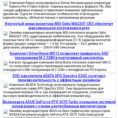
Компания Rapoo анонсировала в Китае беспроводную клавиатуру
Ralemo Pre 5 Fabric Edition. Новинка выполнена в формате TKL (без
секции цифровых клавиш) и привлекает внимание оригинальным
дизайном. Одна из отличительных особенностей этой модели —
верхняя панель, обтянутая тканью с меланжевым рисунком
Изогнутый экран монитора MSI Optix MAG301 CR2 обеспечит
максимальное погружение в игру
Линейку компьютерных мониторов MSI пополнила модель Optix
MAG301 CR2, адресованная любителям игр. Она оборудована ЖК-
панелью типа VA со сверхширокоформатным (21:9) экраном изогнутой
формы (радиус закругления — 1,5 м). Его размер — 29,5 дюйма по
диагонали, разрешение — 2560×1080 пикселов
Комплект SilverStone MS12 позволяет превратить SSD
типоразмера M.2 2280 в портативный накопитель
Каталог продукции компании SilverStone пополнил комплект MS12.
Он позволяет создать портативный накопитель на базе
стандартного SSD типоразмера M.2 2280 с интерфейсом PCI Express
SSD-накопители ADATA XPG Spectrix S20G сочетают
производительность с эффектным дизайном
Компания ADATA Technology анонсировала твердотельные
накопители серии XPG Spectrix S20G. Они предназначены для
оснащения игровых ПК и, как утверждают их создатели, сочетают
высокую производительность и эффектный внешний вид
Видеокарта ASUS GeForce RTX 3070 Turbo оснащена системой
охлаждения с одним центробежным вентилятором
Линейку видеоадаптеров ASUS на базе графических процессоров
NVIDIA пополнила модель GeForce RTX 3070 Turbo (заводской