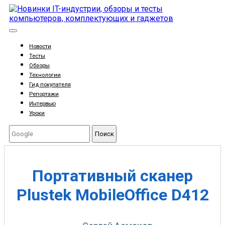
Новости
Тесты
Обзоры
Технологии
Гид покупателя
Репортажи
Интервью
Уроки
Поиск
Портативный сканер
Plustek MobileOffice D412