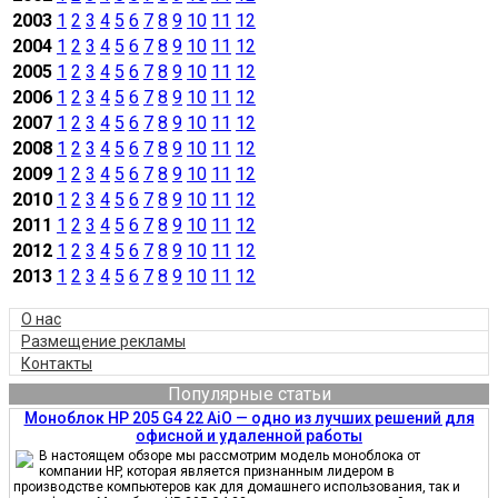
2003
1
2
3
4
5
6
7
8
9
10
11
12
2004
1
2
3
4
5
6
7
8
9
10
11
12
2005
1
2
3
4
5
6
7
8
9
10
11
12
2006
1
2
3
4
5
6
7
8
9
10
11
12
2007
1
2
3
4
5
6
7
8
9
10
11
12
2008
1
2
3
4
5
6
7
8
9
10
11
12
2009
1
2
3
4
5
6
7
8
9
10
11
12
2010
1
2
3
4
5
6
7
8
9
10
11
12
2011
1
2
3
4
5
6
7
8
9
10
11
12
2012
1
2
3
4
5
6
7
8
9
10
11
12
2013
1
2
3
4
5
6
7
8
9
10
11
12
О нас
Размещение рекламы
Контакты
Популярные статьи
Моноблок HP 205 G4 22 AiO — одно из лучших решений для
офисной и удаленной работы
В настоящем обзоре мы рассмотрим модель моноблока от
компании HP, которая является признанным лидером в
производстве компьютеров как для домашнего использования, так и