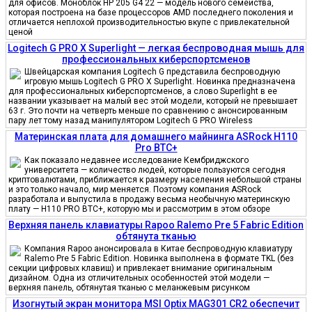
для офисов. Моноблок HP 205 G4 22 — модель нового семейства,
которая построена на базе процессоров AMD последнего поколения и
отличается неплохой производительностью вкупе с привлекательной
ценой
Logitech G PRO X Superlight — легкая беспроводная мышь для
профессиональных киберспортсменов
Швейцарская компания Logitech G представила беспроводную
игровую мышь Logitech G PRO X Superlight. Новинка предназначена
для профессиональных киберспортсменов, а слово Superlight в ее
названии указывает на малый вес этой модели, который не превышает
63 г. Это почти на четверть меньше по сравнению с анонсированным
пару лет тому назад манипулятором Logitech G PRO Wireless
Материнская плата для домашнего майнинга ASRock H110
Pro BTC+
Как показало недавнее исследование Кембриджского
университета — количество людей, которые пользуются сегодня
криптовалютами, приближается к размеру населения небольшой страны
и это только начало, мир меняется. Поэтому компания ASRock
разработала и выпустила в продажу весьма необычную материнскую
плату — H110 PRO BTC+, которую мы и рассмотрим в этом обзоре
Верхняя панель клавиатуры Rapoo Ralemo Pre 5 Fabric Edition
обтянута тканью
Компания Rapoo анонсировала в Китае беспроводную клавиатуру
Ralemo Pre 5 Fabric Edition. Новинка выполнена в формате TKL (без
секции цифровых клавиш) и привлекает внимание оригинальным
дизайном. Одна из отличительных особенностей этой модели —
верхняя панель, обтянутая тканью с меланжевым рисунком
Изогнутый экран монитора MSI Optix MAG301 CR2 обеспечит