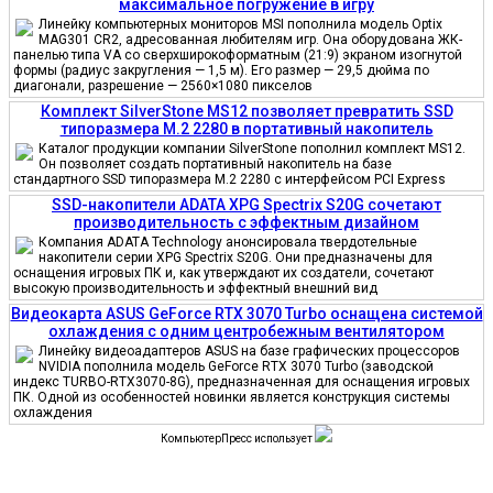
максимальное погружение в игру
Линейку компьютерных мониторов MSI пополнила модель Optix
MAG301 CR2, адресованная любителям игр. Она оборудована ЖК-
панелью типа VA со сверхширокоформатным (21:9) экраном изогнутой
формы (радиус закругления — 1,5 м). Его размер — 29,5 дюйма по
диагонали, разрешение — 2560×1080 пикселов
Комплект SilverStone MS12 позволяет превратить SSD
типоразмера M.2 2280 в портативный накопитель
Каталог продукции компании SilverStone пополнил комплект MS12.
Он позволяет создать портативный накопитель на базе
стандартного SSD типоразмера M.2 2280 с интерфейсом PCI Express
SSD-накопители ADATA XPG Spectrix S20G сочетают
производительность с эффектным дизайном
Компания ADATA Technology анонсировала твердотельные
накопители серии XPG Spectrix S20G. Они предназначены для
оснащения игровых ПК и, как утверждают их создатели, сочетают
высокую производительность и эффектный внешний вид
Видеокарта ASUS GeForce RTX 3070 Turbo оснащена системой
охлаждения с одним центробежным вентилятором
Линейку видеоадаптеров ASUS на базе графических процессоров
NVIDIA пополнила модель GeForce RTX 3070 Turbo (заводской
индекс TURBO-RTX3070-8G), предназначенная для оснащения игровых
ПК. Одной из особенностей новинки является конструкция системы
охлаждения
КомпьютерПресс использует