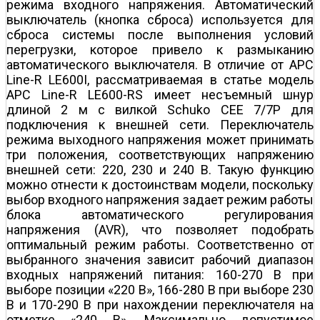
режима входного напряжения. Автоматический
выключатель (кнопка сброса) используется для
сброса системы после выполнения условий
перегрузки, которое привело к размыканию
автоматического выключателя. В отличие от APC
Line-R LE600I, рассматриваемая в статье модель
APC Line-R LE600-RS имеет несъемный шнур
длиной 2 м с вилкой Schuko CEE 7/7P для
подключения к внешней сети. Переключатель
режима выходного напряжения может принимать
три положения, соответствующих напряжению
внешней сети: 220, 230 и 240 В. Такую функцию
можно отнести к достоинствам модели, поскольку
выбор входного напряжения задает режим работы
блока автоматического регулирования
напряжения (AVR), что позволяет подобрать
оптимальный режим работы. Соответственно от
выбранного значения зависит рабочий диапазон
входных напряжений питания: 160-270 В при
выборе позиции «220 В», 166-280 В при выборе 230
В и 170-290 В при нахождении переключателя на
отметке «240 В». Максимально допустимое