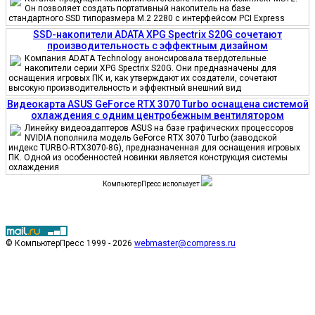
Он позволяет создать портативный накопитель на базе
стандартного SSD типоразмера M.2 2280 с интерфейсом PCI Express
SSD-накопители ADATA XPG Spectrix S20G сочетают
производительность с эффектным дизайном
Компания ADATA Technology анонсировала твердотельные
накопители серии XPG Spectrix S20G. Они предназначены для
оснащения игровых ПК и, как утверждают их создатели, сочетают
высокую производительность и эффектный внешний вид
Видеокарта ASUS GeForce RTX 3070 Turbo оснащена системой
охлаждения с одним центробежным вентилятором
Линейку видеоадаптеров ASUS на базе графических процессоров
NVIDIA пополнила модель GeForce RTX 3070 Turbo (заводской
индекс TURBO-RTX3070-8G), предназначенная для оснащения игровых
ПК. Одной из особенностей новинки является конструкция системы
охлаждения
КомпьютерПресс использует
© КомпьютерПресс 1999 - 2026
webmaster@compress.ru