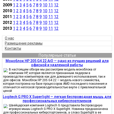
2009
1
2
3
4
5
6
7
8
9
10
11
12
2010
1
2
3
4
5
6
7
8
9
10
11
12
2011
1
2
3
4
5
6
7
8
9
10
11
12
2012
1
2
3
4
5
6
7
8
9
10
11
12
2013
1
2
3
4
5
6
7
8
9
10
11
12
О нас
Размещение рекламы
Контакты
Популярные статьи
Моноблок HP 205 G4 22 AiO — одно из лучших решений для
офисной и удаленной работы
В настоящем обзоре мы рассмотрим модель моноблока от
компании HP, которая является признанным лидером в
производстве компьютеров как для домашнего использования, так и
для офисов. Моноблок HP 205 G4 22 — модель нового семейства,
которая построена на базе процессоров AMD последнего поколения и
отличается неплохой производительностью вкупе с привлекательной
ценой
Logitech G PRO X Superlight — легкая беспроводная мышь для
профессиональных киберспортсменов
Швейцарская компания Logitech G представила беспроводную
игровую мышь Logitech G PRO X Superlight. Новинка предназначена
для профессиональных киберспортсменов, а слово Superlight в ее