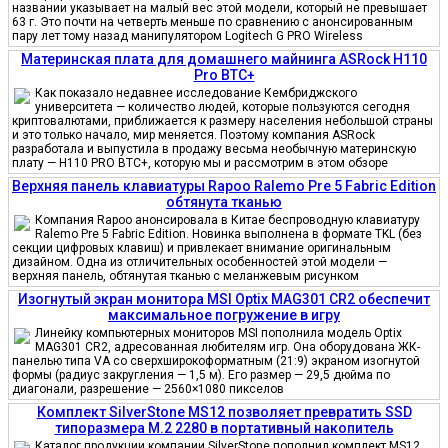
названии указывает на малый вес этой модели, который не превышает
63 г. Это почти на четверть меньше по сравнению с анонсированным
пару лет тому назад манипулятором Logitech G PRO Wireless
Материнская плата для домашнего майнинга ASRock H110
Pro BTC+
Как показало недавнее исследование Кембриджского
университета — количество людей, которые пользуются сегодня
криптовалютами, приближается к размеру населения небольшой страны
и это только начало, мир меняется. Поэтому компания ASRock
разработала и выпустила в продажу весьма необычную материнскую
плату — H110 PRO BTC+, которую мы и рассмотрим в этом обзоре
Верхняя панель клавиатуры Rapoo Ralemo Pre 5 Fabric Edition
обтянута тканью
Компания Rapoo анонсировала в Китае беспроводную клавиатуру
Ralemo Pre 5 Fabric Edition. Новинка выполнена в формате TKL (без
секции цифровых клавиш) и привлекает внимание оригинальным
дизайном. Одна из отличительных особенностей этой модели —
верхняя панель, обтянутая тканью с меланжевым рисунком
Изогнутый экран монитора MSI Optix MAG301 CR2 обеспечит
максимальное погружение в игру
Линейку компьютерных мониторов MSI пополнила модель Optix
MAG301 CR2, адресованная любителям игр. Она оборудована ЖК-
панелью типа VA со сверхширокоформатным (21:9) экраном изогнутой
формы (радиус закругления — 1,5 м). Его размер — 29,5 дюйма по
диагонали, разрешение — 2560×1080 пикселов
Комплект SilverStone MS12 позволяет превратить SSD
типоразмера M.2 2280 в портативный накопитель
Каталог продукции компании SilverStone пополнил комплект MS12.