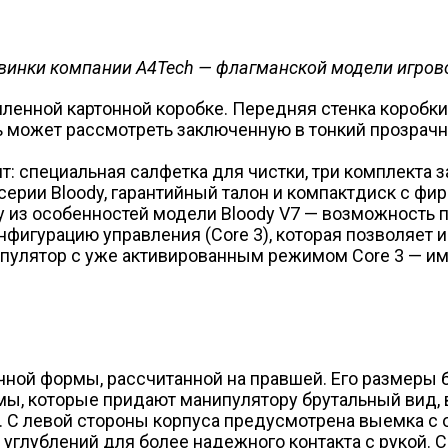
винки компании A4Tech — флагманской модели игрово
мленной картонной коробке. Передняя стенка коробк
ь может рассмотреть заключенную в тонкий прозрачн
: специальная салфетка для чистки, три комплекта 
серии Bloody, гарантийный талон и компакт­диск с ф
 из особенностей модели Bloody V7 — возможность пл
фигурацию управления (Core 3), которая позволяет 
пулятор с уже активированным режимом Core 3 — им
ной формы, рассчитанной на правшей. Его размеры 
рмы, которые придают манипулятору брутальный вид,
ке. С левой стороны корпуса предусмотрена выемка с
глублений для более надежного контакта с рукой. С