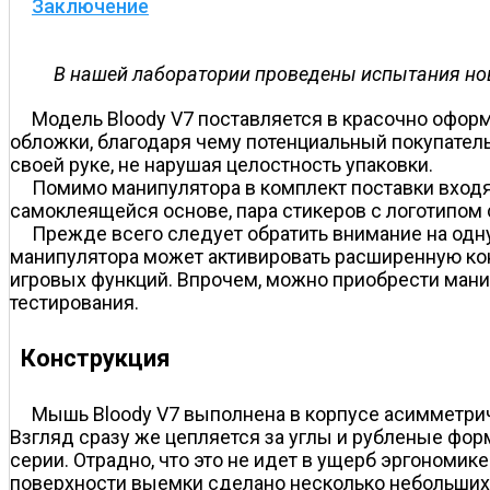
Заключение
В нашей лаборатории проведены испытания но
Модель Bloody V7 поставляется в красочно офор
обложки, благодаря чему потенциальный покупател
своей руке, не нарушая целостность упаковки.
Помимо манипулятора в комплект поставки входят
самоклеящейся основе, пара стикеров с логотипом 
Прежде всего следует обратить внимание на одну
манипулятора может активировать расширенную кон
игровых функций. Впрочем, можно приобрести мани
тестирования.
Конструкция
Мышь Bloody V7 выполнена в корпусе асимметрич
Взгляд сразу же цепляется за углы и рубленые фо
серии. Отрадно, что это не идет в ущерб эргономи
поверхности выемки сделано несколько небольших у