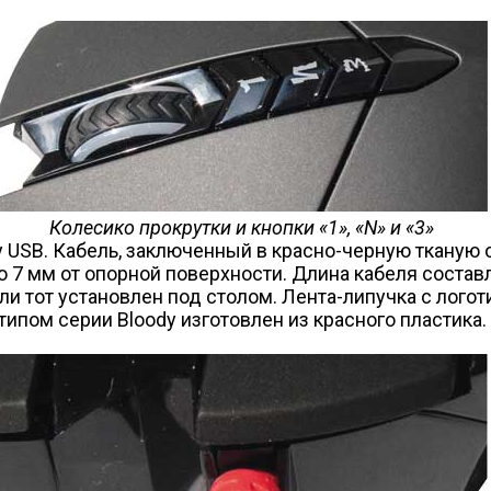
Колесико прокрутки и кнопки «1», «N» и «3»
USB. Кабель, заключенный в красно-черную тканую о
7 мм от опорной поверхности. Длина кабеля составля
и тот установлен под столом. Лента-липучка с логот
ипом серии Bloody изготовлен из красного пластика.