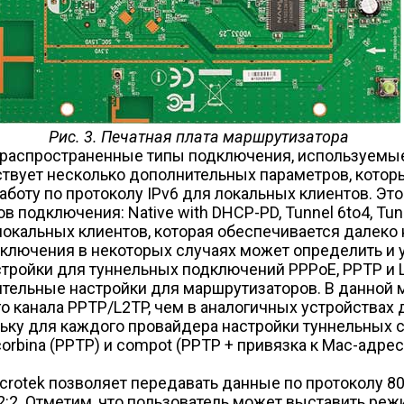
Рис. 3. Печатная плата маршрутизатора
аспространенные типы подключения, используемые пр
ествует несколько дополнительных параметров, кото
аботу по протоколу IPv6 для локальных клиентов. Э
подключения: Native with DHCP-PD, Tunnel 6to4, Tunne
локальных клиентов, которая обеспечивается далек
ключения в некоторых случаях может определить и 
тройки для туннельных подключений PPPoE, PPTP и L
тельные настройки для маршрутизаторов. В данной 
 канала PPTP/L2TP, чем в аналогичных устройствах 
ьку для каждого провайдера настройки туннельных 
 corbina (PPTP) и compot (PPTP + привязка к Mac-адре
crotek позволяет передавать данные по протоколу 802
2:2. Отметим, что пользователь может выставить режи