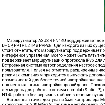
Маршрутизатор ASUS RT-N14U поддерживает все р
DHCP, PPTP, L2TP и PPPoE. Для каждого из них сущ
Стоит отметить, что маршрутизатор поддерживает р
интерфейсе управления. Всего может быть пять типов 
поддерживает маршрутизацию протокола IPv6 для 
Встроенная система автоопределения настроек под
пользователя. Нельзя не отметить расширенные нас
режимах компаниям приходится выпускать дополни
возможностей для более точной настройки внешнего
под нестандартные настройки провайдеров. Поскол
эту модель для работы с сетями complat (Static IP),
N14U работал без серьезных сбоев в течение суток.
Встроенная точка доступа на базе контроллера Mi
скоростью до 300 Мбит/с, так как имеет формулу 2×