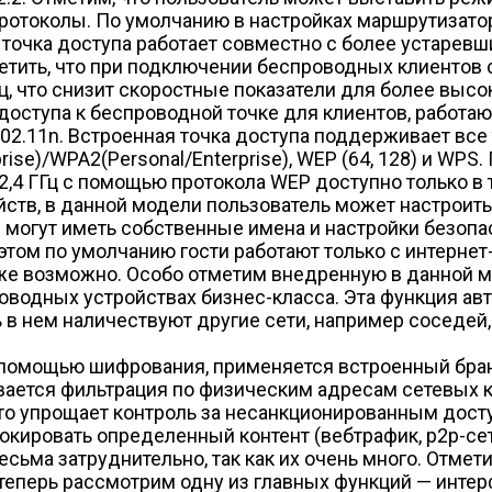
ротоколы. По умолчанию в настройках маршрутизат
я точка доступа работает совместно с более устарев
етить, что при подключении беспроводных клиентов
ц, что снизит скоростные показатели для более высо
оступа к беспроводной точке для клиентов, работаю
т 802.11n. Встроенная точка доступа поддерживает в
ise)/WPA2(Personal/Enterprise), WEP (64, 128) и WP
,4 ГГц с помощью протокола WEP доступно только в 
ойств, в данной модели пользователь может настроит
могут иметь собственные имена и настройки безопа
ом по умолчанию гости работают только с интернет-
оже возможно. Особо отметим внедренную в данной 
роводных устройствах бизнес-класса. Эта функция а
ь в нем наличествуют другие сети, например соседей
с помощью шифрования, применяется встроенный бра
ивается фильтрация по физическим адресам сетевых 
то упрощает контроль за несанкционированным досту
ировать определенный контент (веб­трафик, p2p-сети
сьма затруднительно, так как их очень много. Отмет
 теперь рассмотрим одну из главных функций — инте