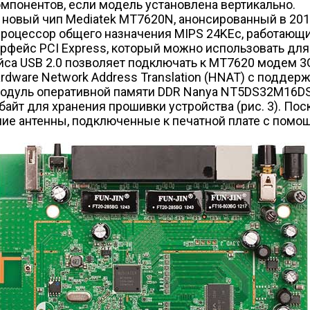
омпонентов, если модель установлена вертикально.
новый чип Mediatek MT7620N, анонсированный в 201
процессор общего назначения MIPS 24KEc, работающи
ерфейс PCI Express, который можно использовать для
са USB 2.0 позволяет подключать к MT7620 модем 3G/
rdware Network Address Translation (HNAT) с поддерж
модуль оперативной памяти DDR Nanya NT5DS32M16DS,
т для хранения прошивки устройства (рис. 3). Поск
ние антенны, подключенные к печатной плате с пом