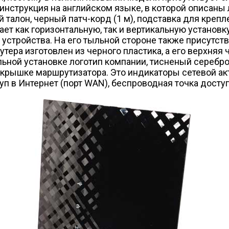
 инструкция на английском языке, в которой описаны
й талон, черный патч-корд (1 м), подставка для креп
ет как горизонтальную, так и вертикальную установк
е устройства. На его тыльной стороне также присутс
тера изготовлен из черного пластика, а его верхня
ьной установке логотип компании, тисненый серебром
 крышке маршрутизатора. Это индикаторы сетевой а
п в Интернет (порт WAN), беспроводная точка доступа,