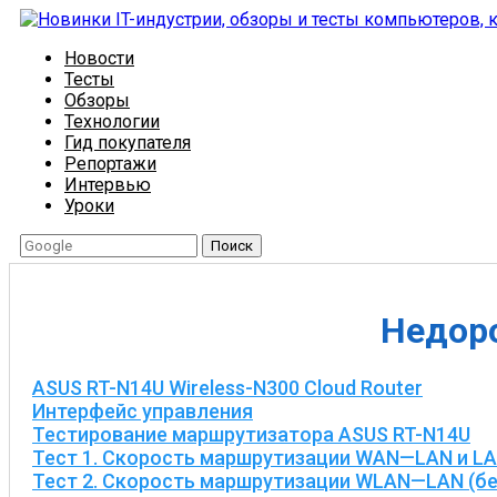
Новости
Тесты
Обзоры
Технологии
Гид покупателя
Репортажи
Интервью
Уроки
Поиск
Недоро
ASUS RT-N14U Wireless-N300 Cloud Router
Интерфейс управления
Тестирование маршрутизатора ASUS RT-N14U
Тест 1. Скорость маршрутизации WAN—LAN и L
Тест 2. Скорость маршрутизации WLAN—LAN (б