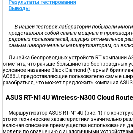
Результаты тестирования
Выводы
В нашей тестовой лаборатории побывали мног
представляли собой самые мощные и производите
рядовых пользователей, ищущих оптимальное решен
самым навороченным маршрутизаторам, он включ
Линейка беспроводных устройств RT компании A
отметить, что раньше большинство беспроводных ус
условное название Black Diamond (Черный бриллиант
AC66U, предоставляющие пользователю самые широ
разобраться, что может предложить компания ASUS
ASUS RT-N14U Wireless-N300 Cloud Route
Маршрутизатор ASUS RT-N14U (рис. 1) по констру
это их технические характеристики значительно ра
включая описание преимущества использования дан
модели по сравнению с аналогичными устройствами,