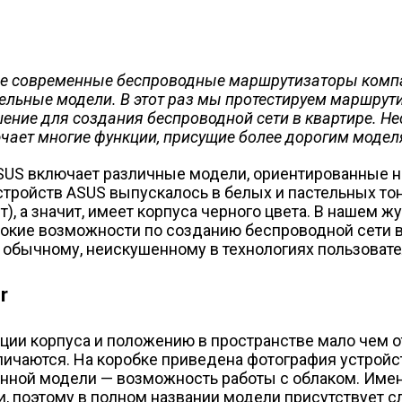
ие современные беспроводные маршрутизаторы компа
льные модели. В этот раз мы протестируем маршрути
ие для создания беспроводной сети в квартире. Несм
ает многие функции, присущие более дорогим модел
SUS включает различные модели, ориентированные 
тройств ASUS выпускалось в белых и пастельных тон
), а значит, имеет корпуса черного цвета. В нашем 
кие возможности по созданию беспроводной сети в
 обычному, неискушенному в технологиях пользовате
r
кции корпуса и положению в пространстве мало чем 
зличаются. На коробке приведена фотография устройс
ной модели — возможность работы с облаком. Именн
 поэтому в полном названии модели присутствует сл