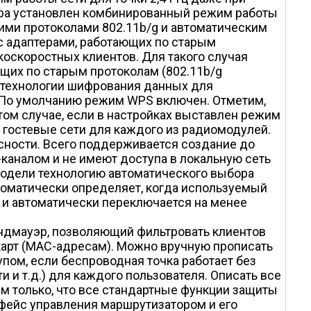
ора установлен комбинированный режим работы
шими протоколами 802.11b/g и автоматическим
 с адаптерами, работающих по старым
коскоростных клиентов. Для такого случая
щих по старым протоколам (802.11b/g
се технологии шифрования данных для
S. По умолчанию режим WPS включен. Отметим,
том случае, если в настройках выставлен режим
ь гостевые сети для каждого из радиомодулей.
сности. Всего поддерживается создание до
каналом и не имеют доступа в локальную сеть
модели технологию автоматического выбора
втоматически определяет, когда используемый
, и автоматически переключается на менее
ндмауэр, позволяющий фильтровать клиентов
карт (MAC-адресам). Можно вручную прописать
пом, если беспроводная точка работает без
 и т.д.) для каждого пользователя. Описать все
им только, что все стандартные функции защиты
рфейс управления маршрутизатором и его