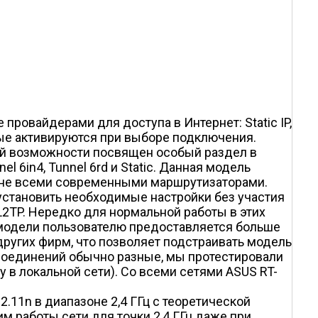
овайдерами для доступа в Интернет: Static IP,
рые активируются при выборе подключения.
той возможности посвящен особый раздел в
l 6in4, Tunnel 6rd и Static. Данная модель
о не всеми современными маршрутизаторами.
установить необходимые настройки без участия
2TP. Нередко для нормальной работы в этих
модели пользователю предоставляется больше
других фирм, что позволяет подстраивать модель
соединений обычно разные, мы протестировали
су в локальной сети). Со всеми сетями ASUS RT-
.11n в диапазоне 2,4 ГГц с теоретической
м работы сети для точки 2,4 ГГц даже при