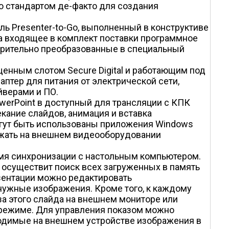
о стандартом де-факто для создания
уль Presenter-to-Go, выполненный в конструктиве
, а входящее в комплект поставки программное
арительно преобразованные в специальный
щенным слотом Secure Digital и работающим под
аптер для питания от электрической сети,
йверами и ПО.
werPoint в доступный для трансляции с КПК
екание слайдов, анимация и вставка
огут быть использованы приложения Windows
ажать на внешнем видеооборудовании
емя синхронизации с настольным компьютером.
 осуществит поиск всех загруженных в память
езентации можно редактировать
нужные изображения. Кроме того, к каждому
за этого слайда на внешнем мониторе или
 режиме. Для управления показом можно
водимые на внешнем устройстве изображения в