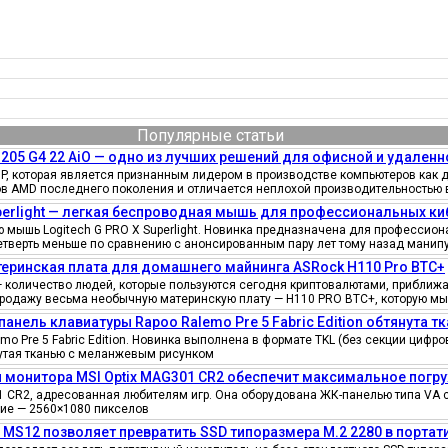
Популярные статьи
205 G4 22 AiO — одно из лучших решений для офисной и удаленн
, которая является признанным лидером в производстве компьютеров как д
ов AMD последнего поколения и отличается неплохой производительностью 
uperlight — легкая беспроводная мышь для профессиональных к
мышь Logitech G PRO X Superlight. Новинка предназначена для профессионал
четверть меньше по сравнению с анонсированным пару лет тому назад манипу
еринская плата для домашнего майнинга ASRock H110 Pro BTC+
количество людей, которые пользуются сегодня криптовалютами, приближае
продажу весьма необычную материнскую плату — H110 PRO BTC+, которую мы
панель клавиатуры Rapoo Ralemo Pre 5 Fabric Edition обтянута т
o Pre 5 Fabric Edition. Новинка выполнена в формате TKL (без секции циф
нутая тканью с меланжевым рисунком
 монитора MSI Optix MAG301 CR2 обеспечит максимальное погру
 CR2, адресованная любителям игр. Она оборудована ЖК-панелью типа VA 
ение — 2560×1080 пикселов
e MS12 позволяет превратить SSD типоразмера M.2 2280 в порта