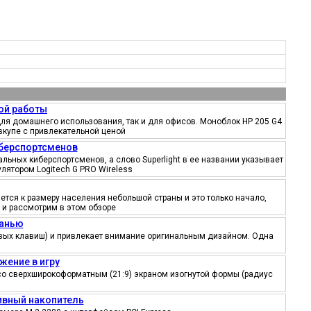
ой работы
ля домашнего использования, так и для офисов. Моноблок HP 205 G4
вкупе с привлекательной ценой
иберспортсменов
ьных киберспортсменов, а слово Superlight в ее названии указывает
лятором Logitech G PRO Wireless
тся к размеру населения небольшой страны и это только начало,
 и рассмотрим в этом обзоре
канью
ровых клавиш) и привлекает внимание оригинальным дизайном. Одна
жение в игру
со сверхширокоформатным (21:9) экраном изогнутой формы (радиус
тивный накопитель