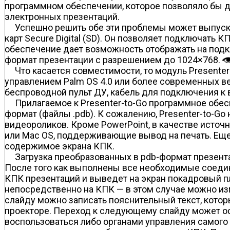
программном обеспечении, которое позволяло бы д
электронных презентаций.
Успешно решить обе эти проблемы может выпуск
карт Secure Digital (SD). Он позволяет подключать
обеспечение дает возможность отображать на подк
формат презентации с разрешением до 1024×768.
Что касается совместимости, то модуль Presente
управлением Palm OS 4.0 или более современных вер
беспроводной пульт ДУ, кабель для подключения к
Прилагаемое к Presenter-to-Go программное обе
формат (файлы .pdb). К сожалению, Presenter-to-G
видеороликов. Кроме PowerPoint, в качестве исто
или Mac OS, поддерживающие вывод на печать. Еще
содержимое экрана КПК.
Загрузка преобразованных в pdb-формат презент
После того как выполнены все необходимые соедине
КПК презентаций и выведет на экран покадровый п
непосредственно на КПК — в этом случае можно из
слайду можно записать пояснительный текст, котор
проекторе. Переход к следующему слайду может ос
воспользоваться либо органами управления самого