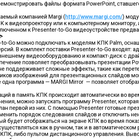
емонстрировать файлы формата PowerPoint, ставшег
аемый компанией Margi (
http://www.margi.com/
) мод
 КПК к видеопроектору или к компьютерному монитору
люченном к Presenter-to-Go видеоустройстве предв
r-to-Go можно подключать к моделям КПК Palm, осна
сий. В комплект поставки Presenter-to-Go входят: ад
 внешнему видеооборудованию и компакт-диск с дра
спечение позволяет преобразовывать презентации Po
o не поддерживает сложные эффекты, такие как перет
чников изображений для презентационных слайдов м
 одна программа — MARGI Mirror — позволяет отобр
аций в память КПК происходит автоматически во вр
ния, можно запускать программу Presenter, которая
лан первой из них. С помощью Presenter готовые пр
менить порядок следования слайдов и отключить не
ый будет отображаться на экране КПК во время пока
уществляться как в ручном, так и в автоматическом
 КПК, либо пультом дистанционного управления. Вы