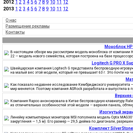
2012
1
2
3
4
5
6
7
8
9
10
11
12
2013
1
2
3
4
5
6
7
8
9
10
11
12
О нас
Размещение рекламы
Контакты
Моноблок HP 
В настоящем обзоре мы рассмотрим модель моноблока от компании HP
22 — модель нового семейства, которая построена на базе процессор
Logitech G PRO X S
Швейцарская компания Logitech G представила беспроводную игровую 
на малый вес этой модели, который не превышает 63 г. Это почти на 
Мат
Как показало недавнее исследование Кембриджского университета — 
мир меняется. Поэтому компания ASRock разработала и выпустила в 
Верхняя 
Компания Rapoo анонсировала в Китае беспроводную клавиатуру Ralem
из отличительных особенностей этой модели — верхняя панель, обтя
Изогнутый экран
Линейку компьютерных мониторов MSI пополнила модель Optix MAG301
закругления — 1,5 м). Его размер — 29,5 дюйма по диагонали, разреш
Комплект SilverSton