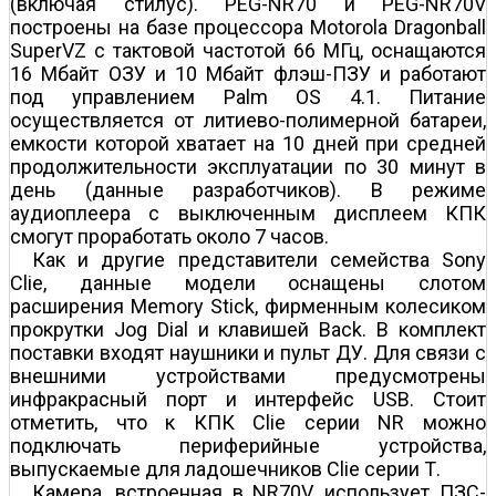
(включая стилус). PEG-NR70 и PEG-NR70V
построены на базе процессора Motorola Dragonball
SuperVZ с тактовой частотой 66 МГц, оснащаются
16 Мбайт ОЗУ и 10 Мбайт флэш-ПЗУ и работают
под управлением Palm OS 4.1. Питание
осуществляется от литиево-полимерной батареи,
емкости которой хватает на 10 дней при средней
продолжительности эксплуатации по 30 минут в
день (данные разработчиков). В режиме
аудиоплеера с выключенным дисплеем КПК
смогут проработать около 7 часов.
Как и другие представители семейства Sony
Clie, данные модели оснащены слотом
расширения Memory Stick, фирменным колесиком
прокрутки Jog Dial и клавишей Back. В комплект
поставки входят наушники и пульт ДУ. Для связи с
внешними устройствами предусмотрены
инфракрасный порт и интерфейс USB. Стоит
отметить, что к КПК Clie серии NR можно
подключать периферийные устройства,
выпускаемые для ладошечников Clie серии Т.
Камера, встроенная в NR70V, использует ПЗС-