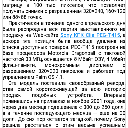
матрицу в 100 тыс. пикселов, что позволяет
получать снимки с разрешением 320×240, 160×120
или 88×88 точек.
Практически в течение одного апрельского дня
была распродана вся партия выставленного на
продажу на Web-сайте
Sony КПК Clie PEG-T415
, а
вскоре эта позиция была вообще удалена из
списка доступных товаров. PEG-T415 построен на
базе процессора Motorola Dragonball с тактовой
частотой 33 МГц, оснащается 8 Мбайт ОЗУ, 4 Мбайт
флэш-памяти, монохромным дисплеем с
разрешением 320×320 пикселов и работает под
управлением Palm OS 4.1.
Эта модель поставила своеобразный рекорд,
став самой короткоживущей за всю историю
продаж подобных устройств. Впервые
появившись на прилавках в ноябре 2001 года, она
через два месяца подешевела с 300 до 250 долл.,
а в течение последующего месяца — еще на 30
долл. До сих пор остается загадкой, почему Sony
решила расстаться с этим весьма успешным