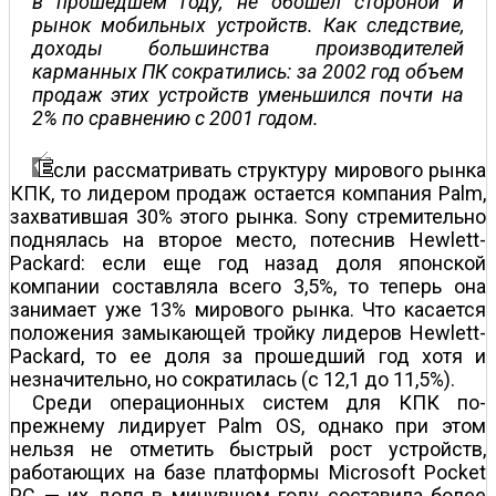
в прошедшем году, не обошел стороной и
рынок мобильных устройств. Как следствие,
доходы большинства производителей
карманных ПК сократились: за 2002 год объем
продаж этих устройств уменьшился почти на
2% по сравнению с 2001 годом.
сли рассматривать структуру мирового рынка
КПК, то лидером продаж остается компания Palm,
захватившая 30% этого рынка. Sony стремительно
поднялась на второе место, потеснив Hewlett-
Packard: если еще год назад доля японской
компании составляла всего 3,5%, то теперь она
занимает уже 13% мирового рынка. Что касается
положения замыкающей тройку лидеров Hewlett-
Packard, то ее доля за прошедший год хотя и
незначительно, но сократилась (с 12,1 до 11,5%).
Среди операционных систем для КПК по-
прежнему лидирует Palm OS, однако при этом
нельзя не отметить быстрый рост устройств,
работающих на базе платформы Microsoft Pocket
PC — их доля в минувшем году составила более