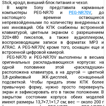
Stick, крэдл, внешний блок питания и чехол.
В марте Sony представила карманные
компьютеры PEG-NR70 и
PEG-NR70V
, до
настоящего времени остающиеся
непревзойденными по количеству внедренных в
них инноваций. Оба КПК снабжены встроенной
клавиатурой, цветным экраном с разрешением
320×480 пикселов, а также аудиоплеером,
воспроизводящим записи в форматах МР3 и
ATRAC. А PEG-NR70V, кроме того, оснащен еще и
встроенной цифровой камерой.
PEG-NR70 и PEG-NR70V выполнены в весьма
оригинальных раскладывающихся корпусах: на
одной половинке этой «раскладушки»
расположена клавиатура, а на другой — цветной
3,8-дюймовый ЖК-дисплей, оснащенный
подсветкой. Чтобы придать этим КПК более
привычную форму, нужно просто перевернуть
экран и зафиксировать его в таком положении. В
закрытом состоянии корпуса обеих моделей
имеют размеры 13,7×7,1×1,7 см; вес — около 200 г