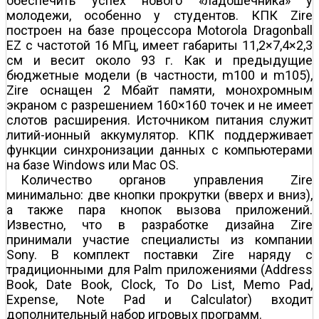
обеспечить успех нового «ладошечника» у
молодежи, особенно у студентов. КПК Zire
построен на базе процессора Motorola Dragonball
EZ с частотой 16 МГц, имеет габариты 11,2×7,4×2,3
см и весит около 93 г. Как и предыдущие
бюджетные модели (в частности, m100 и m105),
Zire оснащен 2 Мбайт памяти, монохромным
экраном с разрешением 160×160 точек и не имеет
слотов расширения. Источником питания служит
литий-ионный аккумулятор. КПК поддерживает
функции синхронизации данных с компьютерами
на базе Windows или Mac OS.
Количество органов управления Zire
минимально: две кнопки прокрутки (вверх и вниз),
а также пара кнопок вызова приложений.
Известно, что в разработке дизайна Zire
принимали участие специалисты из компании
Sony. В комплект поставки Zire наряду с
традиционными для Palm приложениями (Address
Book, Date Book, Clock, To Do List, Memo Pad,
Expense, Note Pad и Calculator) входит
дополнительный набор игровых программ.