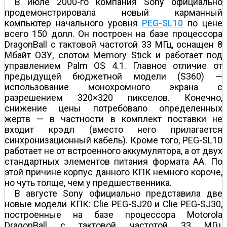
В июле 2000-го компания Sony официально
продемонстрировала новый карманный
компьютер начального уровня
PEG-SL10
по цене
всего 150 долл. Он построен на базе процессора
DragonBall с тактовой частотой 33 МГц, оснащен 8
Мбайт ОЗУ, слотом Memory Stick и работает под
управлением Palm OS 4.1. Главное отличие от
предыдущей бюджетной модели (S360) —
использование монохромного экрана с
разрешением 320×320 пикселов. Конечно,
снижение цены потребовало определенных
жертв — в частности в комплект поставки не
входит крэдл (вместо него прилагается
синхронизационный кабель). Кроме того, PEG-SL10
работает не от встроенного аккумулятора, а от двух
стандартных элементов питания формата АА. По
этой причине корпус данного КПК немного короче,
но чуть толще, чем у предшественника.
В августе Sony официально представила две
новые модели КПК: Clie PEG-SJ20 и Clie PEG-SJ30,
построенные на базе процессора Motorola
DragonBall с тактовой частотой 33 МГц,