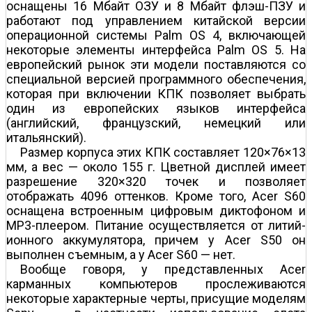
оснащены 16 Мбайт ОЗУ и 8 Мбайт флэш-ПЗУ и
работают под управлением китайской версии
операционной системы Palm OS 4, включающей
некоторые элементы интерфейса Palm OS 5. На
европейский рынок эти модели поставляются со
специальной версией программного обеспечения,
которая при включении КПК позволяет выбрать
один из европейских языков интерфейса
(английский, французский, немецкий или
итальянский).
Размер корпуса этих КПК составляет 120×76×13
мм, а вес — около 155 г. Цветной дисплей имеет
разрешение 320×320 точек и позволяет
отображать 4096 оттенков. Кроме того, Acer S60
оснащена встроенным цифровым диктофоном и
MP3-плеером. Питание осуществляется от литий-
ионного аккумулятора, причем у Acer S50 он
выполнен съемным, а у Acer S60 — нет.
Вообще говоря, у представленных Acer
карманных компьютеров прослеживаются
некоторые характерные черты, присущие моделям