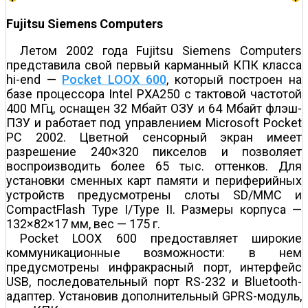
Fujitsu Siemens Computers
Летом 2002 года Fujitsu Siemens Computers
представила свой первый карманный КПК класса
hi-end —
Pocket LOOX 600
, который построен на
базе процессора Intel PXA250 с тактовой частотой
400 МГц, оснащен 32 Мбайт ОЗУ и 64 Мбайт флэш-
ПЗУ и работает под управлением Microsoft Pocket
PC 2002. Цветной сенсорный экран имеет
разрешение 240×320 пикселов и позволяет
воспроизводить более 65 тыс. оттенков. Для
установки сменных карт памяти и периферийных
устройств предусмотрены слоты SD/MMC и
CompactFlash Type I/Type II. Размеры корпуса —
132×82×17 мм, вес — 175 г.
Pocket LOOX 600 предоставляет широкие
коммуникационные возможности: в нем
предусмотрены инфракрасный порт, интерфейс
USB, последовательный порт RS-232 и Bluetooth-
адаптер. Установив дополнительный GPRS-модуль,