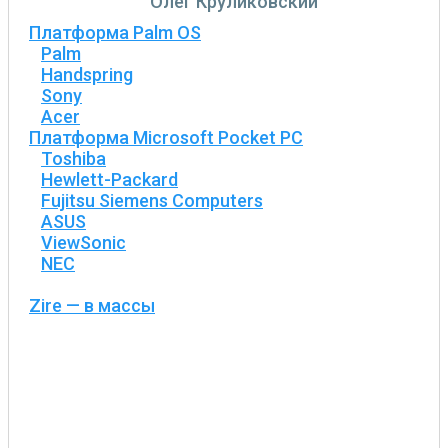
Олег Круликовский
Платформа Palm OS
Palm
Handspring
Sony
Acer
Платформа Microsoft Pocket PC
Toshiba
Hewlett-Packard
Fujitsu Siemens Computers
ASUS
ViewSonic
NEC
Zire — в массы