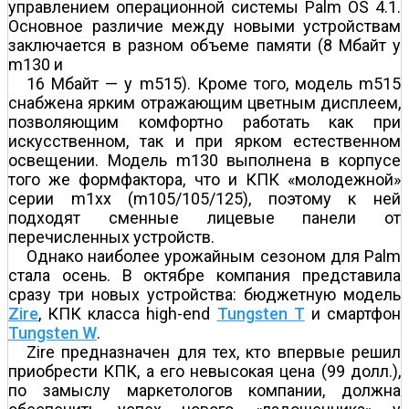
управлением операционной системы Palm OS 4.1.
Основное различие между новыми устройствам
заключается в разном объеме памяти (8 Мбайт у
m130 и
16 Мбайт — у m515). Кроме того, модель m515
снабжена ярким отражающим цветным дисплеем,
позволяющим комфортно работать как при
искусственном, так и при ярком естественном
освещении. Модель m130 выполнена в корпусе
того же формфактора, что и КПК «молодежной»
серии m1xx (m105/105/125), поэтому к ней
подходят сменные лицевые панели от
перечисленных устройств.
Однако наиболее урожайным сезоном для Palm
стала осень. В октябре компания представила
сразу три новых устройства: бюджетную модель
Zire
, КПК класса high-end
Tungsten T
и смартфон
Tungsten W
.
Zire предназначен для тех, кто впервые решил
приобрести КПК, а его невысокая цена (99 долл.),
по замыслу маркетологов компании, должна