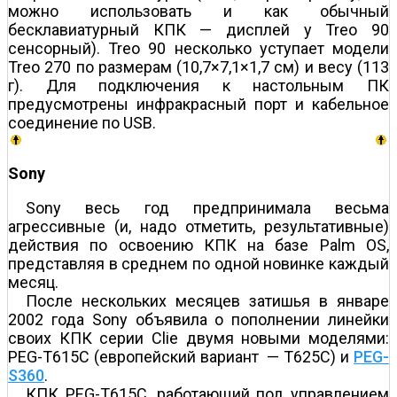
можно использовать и как обычный
бесклавиатурный КПК — дисплей у Treo 90
сенсорный). Treo 90 несколько уступает модели
Treo 270 по размерам (10,7×7,1×1,7 см) и весу (113
г). Для подключения к настольным ПК
предусмотрены инфракрасный порт и кабельное
соединение по USB.
Sony
Sony весь год предпринимала весьма
агрессивные (и, надо отметить, результативные)
действия по освоению КПК на базе Palm OS,
представляя в среднем по одной новинке каждый
месяц.
После нескольких месяцев затишья в январе
2002 года Sony объявила о пополнении линейки
своих КПК серии Clie двумя новыми моделями:
PEG-T615C (европейский вариант — T625C) и
PEG-
S360
.
КПК PEG-T615C, работающий под управлением