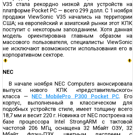
V35 стала рекордно низкой для устройств на
платформе Pocket PC — всего 299 долл. С 1 ноября
продажи ViewSonic V35 начались на территории
США; на европейский и азиатский рынки этот КПК
поступит с некоторым запозданием. Хотя данная
модель ориентирована главным образом на
массового пользователя, специалисты ViewSonic
не исключают возможности использования его в
корпоративном секторе.
NEC
В начале ноября NEC Computers анонсировала
выпуск нового КПК «представительского»
класса —
NEC MobilePro P300 Pocket PC
. Его
корпус, выполненный в классическом для
подобных устройств стиле, имеет толщину всего
18,7 мм и весит 220 г. Новинка от NEC построена на
базе процессора Intel StrongARM с тактовой
частотой 206 МГц, оснащена 32 Мбайт ОЗУ, 32
Мбайт флэш-ПЗУ, цветным дисплеем с