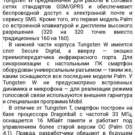
Tungsten W предназначен для работы в сотовых
сетях стандартов GSM/GPRS и обеспечивает
беспроводной доступ к электронной почте и
сервису SMS. Кроме того, это первая модель Palm
со встроенной клавиатурой и дисплеем высокого
разрешения (320 на 320 точек вместо
традиционных 160 на 160).
В нижней части корпуса Tungsten W имеется
слот Secure Digital, а вверху — окошко
приемопередатчика инфракрасного порта. Для
синхронизации с настольными ПК смартфон
оборудован универсальным разъемом — таким же,
каким оснащаются все последние модели Palm. У
Tungsten W не предусмотрено встроенных
динамика и микрофона — для реализации режима
голосовой связи используются внешняя гарнитура
и специальная программа Mobil.
В отличие от Tungsten T, смартфон построен на
базе процессора Dragonball с частотой 33 МГц,
оснащается 16 Мбайт памяти и работает под
управлением более старой версии ОС (Palm OS
4.1). Правда, разработчики обещают в будущем