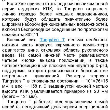
Если Zire призван стать родоначальником новой
серии недорогих КПК, то Tungsten открывает
линию гораздо более мощных ладошечников,
которые будут обладать значительно более
широким набором функциональных возможностей,
включая беспроводное соединение по протоколам
семейства 802.11.
Внешний вид
Tungsten T
весьма необычен:
нижняя часть корпуса карманного компьютера
сдвигается вниз, открывая область рукописного
ввода. На самой нижней части размещаются
четыре кнопки вызова приложений, а также
четырехпозиционный плоский манипулятор D-pad,
поддержка которого реализована в большинстве
встроенных приложений. Размеры корпуса
Tungsten T в сложенном состоянии — 101×76×15
мм, а вес — 158 г. С выдвинутой нижней частью
высота КПК увеличивается примерно на 20 мм
(всего — 121 мм).
Tungsten T работает под управлением самой
новой на сегодняшний день версии операционной