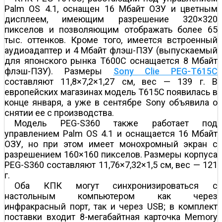
Palm OS 4.1, оснащен 16 Мбайт ОЗУ и цветным
дисплеем, имеющим разрешение 320×320
пикселов и позволяющим отображать более 65
тыс. оттенков. Кроме того, имеется встроенный
аудиоадаптер и 4 Мбайт флэш-ПЗУ (выпускаемый
для японского рынка T600C оснащается 8 Мбайт
флэш-ПЗУ). Размеры
Sony Clie PEG-T615C
составляют 11,8×7,2×1,27 см, вес — 139 г. В
европейских магазинах модель Т615С появилась в
конце января, а уже в сентябре Sony объявила о
снятии ее с производства.
Модель PEG-S360 также работает под
управлением Palm OS 4.1 и оснащается 16 Мбайт
ОЗУ, но при этом имеет монохромный экран с
разрешением 160×160 пикселов. Размеры корпуса
PEG-S360 составляют 11,76×7,32×1,5 см, вес — 121
г.
Оба КПК могут синхронизироваться с
настольным компьютером как через
инфракрасный порт, так и через USB; в комплект
поставки входит 8-мегабайтная карточка Memory