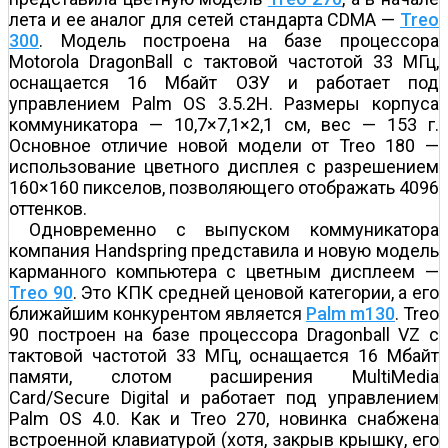
лета и ее аналог для сетей стандарта CDMA —
Treo
300
. Модель построена на базе процессора
Motorola DragonBall с тактовой частотой 33 МГц,
оснащается 16 Мбайт ОЗУ и работает под
управлением Palm OS 3.5.2H. Размеры корпуса
коммуникатора — 10,7×7,1×2,1 см, вес — 153 г.
Основное отличие новой модели от Treo 180 —
использование цветного дисплея с разрешением
160×160 пикселов, позволяющего отображать 4096
оттенков.
Одновременно с выпуском коммуникатора
компания Handspring представила и новую модель
карманного компьютера с цветным дисплеем —
Treo 90
. Это КПК средней ценовой категории, а его
ближайшим конкурентом является
Palm m130
. Treo
90 построен на базе процессора Dragonball VZ с
тактовой частотой 33 МГц, оснащается 16 Мбайт
памяти, слотом расширения MultiMedia
Card/Secure Digital и работает под управлением
Palm OS 4.0. Как и Treo 270, новинка снабжена
встроенной клавиатурой (хотя, закрыв крышку, его