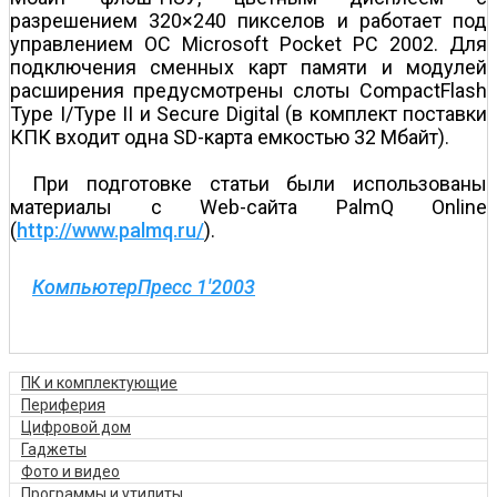
разрешением 320×240 пикселов и работает под
управлением ОС Microsoft Pocket PC 2002. Для
подключения сменных карт памяти и модулей
расширения предусмотрены слоты CompactFlash
Type I/Type II и Secure Digital (в комплект поставки
КПК входит одна SD-карта емкостью 32 Мбайт).
При подготовке статьи были использованы
материалы с Web-сайта PalmQ Online
(
http://www.palmq.ru/
).
КомпьютерПресс 1'2003
ПК и комплектующие
Периферия
Цифровой дом
Гаджеты
Фото и видео
Программы и утилиты