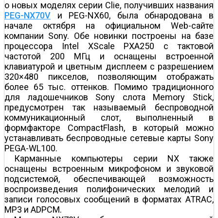
о новых моделях серии Clie, получивших названия
PEG-NX70V
и PEG-NX60, была обнародована в
начале октября на официальном Web-сайте
компании Sony. Обе новинки построены на базе
процессора Intel XScale PXA250 с тактовой
частотой 200 МГц и оснащены встроенной
клавиатурой и цветным дисплеем с разрешением
320×480 пикселов, позволяющим отображать
более 65 тыс. оттенков. Помимо традиционного
для ладошечников Sony слота Memory Stick,
предусмотрен так называемый беспроводной
коммуникационный слот, выполненный в
формфакторе CompactFlash, в который можно
устанавливать беспроводные сетевые карты Sony
PEGA-WL100.
Карманные компьютеры серии NX также
оснащены встроенным микрофоном и звуковой
подсистемой, обеспечивающей возможность
воспроизведения полифонических мелодий и
записи голосовых сообщений в форматах ATRAC,
MP3 и ADPCM.