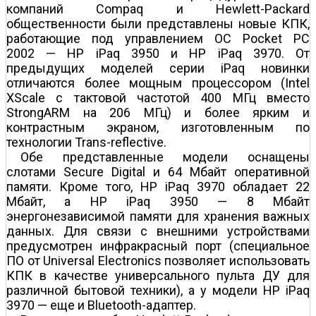
компаний Compaq и Hewlett-Packard
общественности были представлены новые КПК,
работающие под управлением ОС Pocket PC
2002 — HP iPaq 3950 и HP iPaq 3970. От
предыдущих моделей серии iPaq новинки
отличаются более мощным процессором (Intel
XScale с тактовой частотой 400 MГц вместо
StrongARM на 206 MГц) и более ярким и
контрастным экраном, изготовленным по
технологии Trans-reflective.
Обе представленные модели оснащены
слотами Secure Digital и 64 Мбайт оперативной
памяти. Кроме того, HP iPaq 3970 обладает 22
Мбайт, а HP iPaq 3950 — 8 Мбайт
энергонезависимой памяти для хранения важных
данных. Для связи с внешними устройствами
предусмотрен инфракрасный порт (специальное
ПО от Universal Electronics позволяет использовать
КПК в качестве универсального пульта ДУ для
различной бытовой техники), а у модели HP iPaq
3970 — еще и Bluetooth-адаптер.