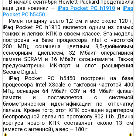
В начале сентября Hewlett-Packard представила
еще две новинки —
iPaq Pocket PC h1910
и
iPaq
Pocket PC h5450
.
Имея толщину всего 1,2 см и вес около 120 г,
iPaq Pocket PC h1910 является одним из самых
тонких и легких КПК в своем классе. Эта модель
построена на базе процессора Intel с частотой
200 МГц, оснащена цветным 3,5-дюймовым
сенсорным дисплеем, 32 Мбайт оперативной
памяти SDRAM и 16 Мбайт флэш-памяти. Также
предусмотрены ИК-порт и слот расширения
Secure Digital.
iPaq Pocket PC h5450 построен на базе
процессора Intel XScale с тактовой частотой 400
МГц, оснащен 64 Мбайт ОЗУ и 48 Мбайт флэш-
памяти и поставляется с системой
биометрической идентификации по отпечатку
пальца. Кроме того, этот КПК оснащен адаптером
беспроводной связи по протоколу 802.11b. Длина
корпуса нового КПК составляет около 13 см
(вместе с антенной), а вес — 180 г.