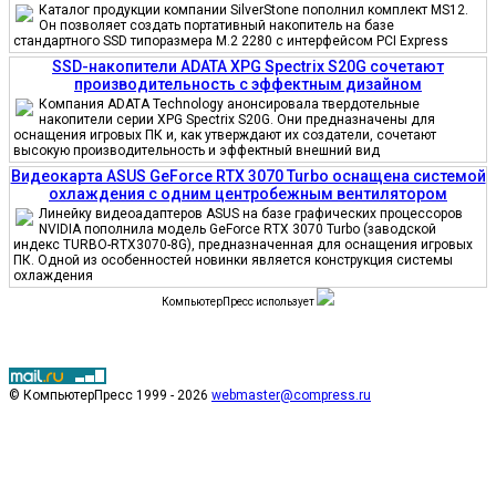
Каталог продукции компании SilverStone пополнил комплект MS12.
Он позволяет создать портативный накопитель на базе
стандартного SSD типоразмера M.2 2280 с интерфейсом PCI Express
SSD-накопители ADATA XPG Spectrix S20G сочетают
производительность с эффектным дизайном
Компания ADATA Technology анонсировала твердотельные
накопители серии XPG Spectrix S20G. Они предназначены для
оснащения игровых ПК и, как утверждают их создатели, сочетают
высокую производительность и эффектный внешний вид
Видеокарта ASUS GeForce RTX 3070 Turbo оснащена системой
охлаждения с одним центробежным вентилятором
Линейку видеоадаптеров ASUS на базе графических процессоров
NVIDIA пополнила модель GeForce RTX 3070 Turbo (заводской
индекс TURBO-RTX3070-8G), предназначенная для оснащения игровых
ПК. Одной из особенностей новинки является конструкция системы
охлаждения
КомпьютерПресс использует
© КомпьютерПресс 1999 - 2026
webmaster@compress.ru