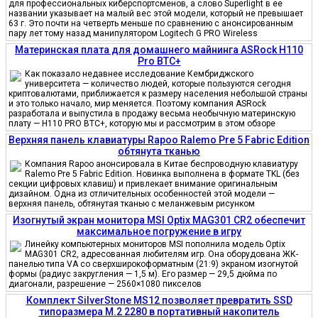
для профессиональных киберспортсменов, а слово Superlight в ее
названии указывает на малый вес этой модели, который не превышает
63 г. Это почти на четверть меньше по сравнению с анонсированным
пару лет тому назад манипулятором Logitech G PRO Wireless
Материнская плата для домашнего майнинга ASRock H110
Pro BTC+
Как показало недавнее исследование Кембриджского
университета — количество людей, которые пользуются сегодня
криптовалютами, приближается к размеру населения небольшой страны
и это только начало, мир меняется. Поэтому компания ASRock
разработала и выпустила в продажу весьма необычную материнскую
плату — H110 PRO BTC+, которую мы и рассмотрим в этом обзоре
Верхняя панель клавиатуры Rapoo Ralemo Pre 5 Fabric Edition
обтянута тканью
Компания Rapoo анонсировала в Китае беспроводную клавиатуру
Ralemo Pre 5 Fabric Edition. Новинка выполнена в формате TKL (без
секции цифровых клавиш) и привлекает внимание оригинальным
дизайном. Одна из отличительных особенностей этой модели —
верхняя панель, обтянутая тканью с меланжевым рисунком
Изогнутый экран монитора MSI Optix MAG301 CR2 обеспечит
максимальное погружение в игру
Линейку компьютерных мониторов MSI пополнила модель Optix
MAG301 CR2, адресованная любителям игр. Она оборудована ЖК-
панелью типа VA со сверхширокоформатным (21:9) экраном изогнутой
формы (радиус закругления — 1,5 м). Его размер — 29,5 дюйма по
диагонали, разрешение — 2560×1080 пикселов
Комплект SilverStone MS12 позволяет превратить SSD
типоразмера M.2 2280 в портативный накопитель