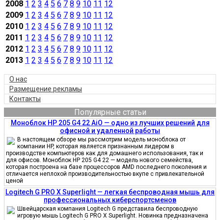
2008
1
2
3
4
5
6
7
8
9
10
11
12
2009
1
2
3
4
5
6
7
8
9
10
11
12
2010
1
2
3
4
5
6
7
8
9
10
11
12
2011
1
2
3
4
5
6
7
8
9
10
11
12
2012
1
2
3
4
5
6
7
8
9
10
11
12
2013
1
2
3
4
5
6
7
8
9
10
11
12
О нас
Размещение рекламы
Контакты
Популярные статьи
Моноблок HP 205 G4 22 AiO — одно из лучших решений для
офисной и удаленной работы
В настоящем обзоре мы рассмотрим модель моноблока от
компании HP, которая является признанным лидером в
производстве компьютеров как для домашнего использования, так и
для офисов. Моноблок HP 205 G4 22 — модель нового семейства,
которая построена на базе процессоров AMD последнего поколения и
отличается неплохой производительностью вкупе с привлекательной
ценой
Logitech G PRO X Superlight — легкая беспроводная мышь для
профессиональных киберспортсменов
Швейцарская компания Logitech G представила беспроводную
игровую мышь Logitech G PRO X Superlight. Новинка предназначена