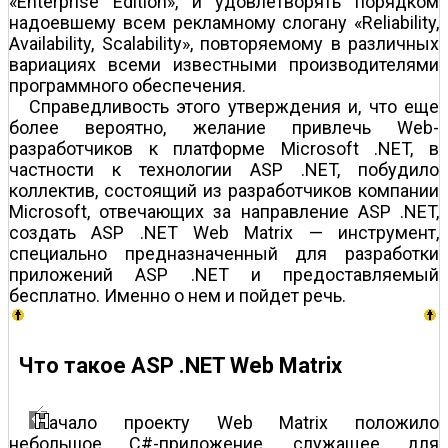
«Enterprise Edition», и удовлетворять порядком
надоевшему всем рекламному слогану «Reliability,
Availability, Scalability», повторяемому в различных
вариациях всеми известными производителями
программного обеспечения.
Справедливость этого утверждения и, что еще
более вероятно, желание привлечь Web-
разработчиков к платформе Microsoft .NET, в
частности к технологии ASP .NET, побудило
коллектив, состоящий из разработчиков компании
Microsoft, отвечающих за направление ASP .NET,
создать ASP .NET Web Matrix — инструмент,
специально предназначенный для разработки
приложений ASP .NET и предоставляемый
бесплатно. Именно о нем и пойдет речь.
Что такое ASP .NET Web Matrix
ачало проекту Web Matrix положило
небольшое C#-приложение, служащее для