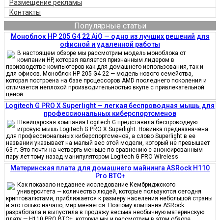
Размещение рекламы
Контакты
Популярные статьи
Моноблок HP 205 G4 22 AiO — одно из лучших решений для
офисной и удаленной работы
В настоящем обзоре мы рассмотрим модель моноблока от
компании HP, которая является признанным лидером в
производстве компьютеров как для домашнего использования, так и
для офисов. Моноблок HP 205 G4 22 — модель нового семейства,
которая построена на базе процессоров AMD последнего поколения и
отличается неплохой производительностью вкупе с привлекательной
ценой
Logitech G PRO X Superlight — легкая беспроводная мышь для
профессиональных киберспортсменов
Швейцарская компания Logitech G представила беспроводную
игровую мышь Logitech G PRO X Superlight. Новинка предназначена
для профессиональных киберспортсменов, а слово Superlight в ее
названии указывает на малый вес этой модели, который не превышает
63 г. Это почти на четверть меньше по сравнению с анонсированным
пару лет тому назад манипулятором Logitech G PRO Wireless
Материнская плата для домашнего майнинга ASRock H110
Pro BTC+
Как показало недавнее исследование Кембриджского
университета — количество людей, которые пользуются сегодня
криптовалютами, приближается к размеру населения небольшой страны
и это только начало, мир меняется. Поэтому компания ASRock
разработала и выпустила в продажу весьма необычную материнскую
плату — H110 PRO BTC+, которую мы и рассмотрим в этом обзоре