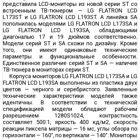
представила LCD-мониторы из новой серии ST со
встроенным ТВ-тюнером — LG FLATRON LCD
L173ST и LG FLATRON LCD L193ST. А линейка SA
пополнилась моделями LG FLATRON LCD L173SA и
LG FLATRON LCD L193SA, обладающими
диагональю 17 и 19 дюймов соответственно.
Модели серий ST и SA схожи по дизайну. Кроме
того, они имеют одинаковые технические
параметры и функциональные особенности.
Единственное различие серий ST и SA — наличие
ТВ-тюнера в мониторах серии ST.
Корпуса мониторов LG FLATRON LCD L173SA и LG
FLATRON LCD L193SA выполнены из пластика двух
цветов — черного и серебристого. Заявленные
технические характеристики моделей также
идентичны. В соответствии с технической
спецификацией модели обладают рабочим
разрешением 1280Ѕ1024, контрастность
составляет 500:1, яркость 400 кд/м2, скорость
реакции пиксела матрицы — 16 мс, углы обзора по
горизонтали — 160°, по вертикали — 140°. Мониторы