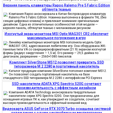
Верхняя панель клавиатуры Rapoo Ralemo Pre 5 Fabric Edition
обтянута тканью
Компания Rapoo анонсировала в Китае беспроводную клавиатуру
Ralemo Pre 5 Fabric Edition. Новинка выполнена в формате TKL (без
секции цифровых клавиш) и привлекает внимание оригинальным
дизайном. Одна из отличительных особенностей этой модели —
верхняя панель, обтянутая тканью с меланжевым рисунком
Изогнутый экран монитора MSI Optix MAG301 CR2 обеспечит
максимальное погружение в игру
Линейку компьютерных мониторов MSI пополнила модель Optix
MAG301 CR2, адресованная любителям игр. Она оборудована ЖК-
панелью типа VA со сверхширокоформатным (21:9) экраном изогнутой
формы (радиус закругления — 1,5 м). Его размер — 29,5 дюйма по
диагонали, разрешение — 2560×1080 пикселов
Комплект SilverStone MS12 позволяет превратить SSD
типоразмера M.2 2280 в портативный накопитель
Каталог продукции компании SilverStone пополнил комплект MS12.
Он позволяет создать портативный накопитель на базе
стандартного SSD типоразмера M.2 2280 с интерфейсом PCI Express
SSD-накопители ADATA XPG Spectrix S20G сочетают
производительность с эффектным дизайном
Компания ADATA Technology анонсировала твердотельные
накопители серии XPG Spectrix S20G. Они предназначены для
оснащения игровых ПК и, как утверждают их создатели, сочетают
высокую производительность и эффектный внешний вид
Видеокарта ASUS GeForce RTX 3070 Turbo оснащена системой
охлаждения с одним центробежным вентилятором