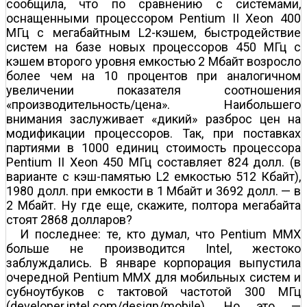
сообщила, что по сравнению с системами,
оснащенными процессором Pentium II Xeon 400
МГц с мегабайтным L2-кэшем, быстродействие
систем на базе новых процессоров 450 МГц с
кэшем второго уровня емкостью 2 Мбайт возросло
более чем на 10 процентов при аналогичном
увеличении показателя соотношения
«производительность/цена». Наибольшего
внимания заслуживает «дикий» разброс цен на
модификации процессоров. Так, при поставках
партиями в 1000 единиц стоимость процессора
Pentium II Xeon 450 МГц составляет 824 долл. (в
варианте с кэш-памятью L2 емкостью 512 Кбайт),
1980 долл. при емкости в 1 Мбайт и 3692 долл. — в
2 Мбайт. Ну где еще, скажите, полтора мегабайта
стоят 2868 долларов?
И последнее: те, кто думал, что Pentium MMX
больше не производится Intel, жестоко
заблуждались. В январе корпорация выпустила
очередной Pentium MMX для мобильных систем и
субноутбуков с тактовой частотой 300 МГц
(developer.intel.com/design/mobile). Но это —