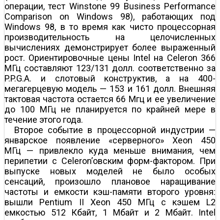
операции, тест Winstone 99 Business Performance
Comparison on Windows 98), работающих под
Windows 98, в то время как чисто процессорная
производительность на целочисленных
вычислениях демонстрирует более выраженный
рост. Ориентировочные цены Intel на Celeron 366
МГц составляют 123/131 долл. соответственно за
P.P.G.A. и слотовый конструктив, а на 400-
мегагерцевую модель — 153 и 161 долл. Внешняя
тактовая частота остается 66 Мгц и ее увеличение
до 100 МГц не планируется по крайней мере в
течение этого года.
Второе событие в процессорной индустрии —
январское появление «серверного» Xeon 450
МГц — привлекло куда меньше внимания, чем
перипетии с Celeron’овским форм-фактором. При
выпуске новых моделей не было особых
сенсаций, произошло плановое наращивание
частоты и емкости кэш-памяти второго уровня:
вышли Pentium II Xeon 450 МГц с кэшем L2
емкостью 512 Кбайт, 1 Мбайт и 2 Мбайт. Intel