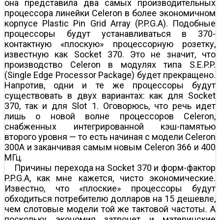
она представила два самых производительных
процессора линейки Celeron в более экономичном
корпусе Plastic Pin Grid Array (P.P.G.A). Подобные
процессоры будут устанавливаться в 370-
контактную «плоскую» процессорную розетку,
известную как Socket 370. Это не значит, что
производство Celeron в модулях типа S.E.P.P.
(Single Edge Processor Package) будет прекращено.
Напротив, одни и те же процессоры будут
существовать в двух вариантах: как для Socket
370, так и для Slot 1. Оговорюсь, что речь идет
лишь о новой волне процессоров Celeron,
снабженных интегрированной кэш-памятью
второго уровня — то есть начиная с модели Celeron
300A и заканчивая самым новым Celeron 366 и 400
МГц.
Причины перехода на Socket 370 и форм-фактор
P.P.G.A, как мне кажется, чисто экономические.
Известно, что «плоские» процессоры будут
обходиться потребителю долларов на 15 дешевле,
чем слотовые модели той же тактовой частоты. А
поскольку экономия затронет и материнские