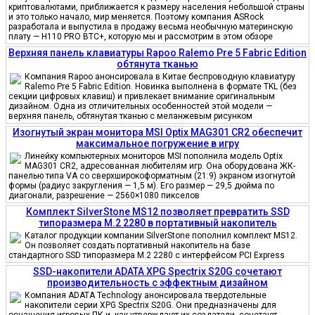
криптовалютами, приближается к размеру населения небольшой страны
и это только начало, мир меняется. Поэтому компания ASRock
разработала и выпустила в продажу весьма необычную материнскую
плату — H110 PRO BTC+, которую мы и рассмотрим в этом обзоре
Верхняя панель клавиатуры Rapoo Ralemo Pre 5 Fabric Edition
обтянута тканью
Компания Rapoo анонсировала в Китае беспроводную клавиатуру
Ralemo Pre 5 Fabric Edition. Новинка выполнена в формате TKL (без
секции цифровых клавиш) и привлекает внимание оригинальным
дизайном. Одна из отличительных особенностей этой модели —
верхняя панель, обтянутая тканью с меланжевым рисунком
Изогнутый экран монитора MSI Optix MAG301 CR2 обеспечит
максимальное погружение в игру
Линейку компьютерных мониторов MSI пополнила модель Optix
MAG301 CR2, адресованная любителям игр. Она оборудована ЖК-
панелью типа VA со сверхширокоформатным (21:9) экраном изогнутой
формы (радиус закругления — 1,5 м). Его размер — 29,5 дюйма по
диагонали, разрешение — 2560×1080 пикселов
Комплект SilverStone MS12 позволяет превратить SSD
типоразмера M.2 2280 в портативный накопитель
Каталог продукции компании SilverStone пополнил комплект MS12.
Он позволяет создать портативный накопитель на базе
стандартного SSD типоразмера M.2 2280 с интерфейсом PCI Express
SSD-накопители ADATA XPG Spectrix S20G сочетают
производительность с эффектным дизайном
Компания ADATA Technology анонсировала твердотельные
накопители серии XPG Spectrix S20G. Они предназначены для