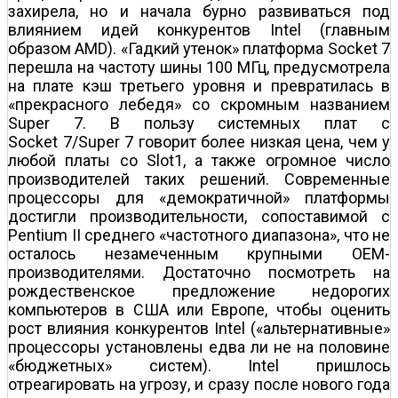
захирела, но и начала бурно развиваться под
влиянием идей конкурентов Intel (главным
образом AMD). «Гадкий утенок» платформа Socket 7
перешла на частоту шины 100 МГц, предусмотрела
на плате кэш третьего уровня и превратилась в
«прекрасного лебедя» со скромным названием
Super 7. В пользу системных плат с
Socket 7/Super 7 говорит более низкая цена, чем у
любой платы со Slot1, а также огромное число
производителей таких решений. Современные
процессоры для «демократичной» платформы
достигли производительности, сопоставимой с
Pentium II среднего «частотного диапазона», что не
осталось незамеченным крупными OEM-
производителями. Достаточно посмотреть на
рождественское предложение недорогих
компьютеров в США или Европе, чтобы оценить
рост влияния конкурентов Intel («альтернативные»
процессоры установлены едва ли не на половине
«бюджетных» систем). Intel пришлось
отреагировать на угрозу, и сразу после нового года