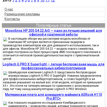
2013
1
2
3
4
5
6
7
8
9
10
11
12
О нас
Размещение рекламы
Контакты
Популярные статьи
Моноблок HP 205 G4 22 AiO — одно из лучших решений для
офисной и удаленной работы
В настоящем обзоре мы рассмотрим модель моноблока от
компании HP, которая является признанным лидером в
производстве компьютеров как для домашнего использования, так и
для офисов. Моноблок HP 205 G4 22 — модель нового семейства,
которая построена на базе процессоров AMD последнего поколения и
отличается неплохой производительностью вкупе с привлекательной
ценой
Logitech G PRO X Superlight — легкая беспроводная мышь для
профессиональных киберспортсменов
Швейцарская компания Logitech G представила беспроводную
игровую мышь Logitech G PRO X Superlight. Новинка предназначена
для профессиональных киберспортсменов, а слово Superlight в ее
названии указывает на малый вес этой модели, который не превышает
63 г. Это почти на четверть меньше по сравнению с анонсированным
пару лет тому назад манипулятором Logitech G PRO Wireless
Материнская плата для домашнего майнинга ASRock H110
Pro BTC+
Как показало недавнее исследование Кембриджского
университета — количество людей, которые пользуются сегодня