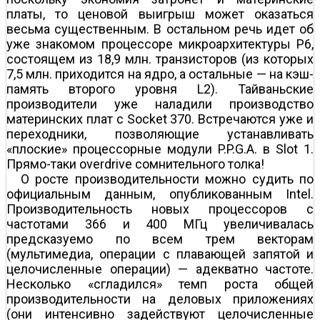
платы, то ценовой выигрыш может оказаться
весьма существенным. В остальном речь идет об
уже знакомом процессоре микроархитектуры P6,
состоящем из 18,9 млн. транзисторов (из которых
7,5 млн. приходится на ядро, а остальные — на кэш-
память второго уровня L2). Тайваньские
производители уже наладили производство
материнских плат с Socket 370. Встречаются уже и
переходники, позволяющие устанавливать
«плоские» процессорные модули P.P.G.A. в Slot 1.
Прямо-таки overdrivе сомнительного толка!
О росте производительности можно судить по
официальным данным, опубликованным Intel.
Производительность новых процессоров с
частотами 366 и 400 МГц увеличивалась
предсказуемо по всем трем векторам
(мультимедиа, операции с плавающей запятой и
целочисленные операции) — адекватно частоте.
Несколько «сгладился» темп роста общей
производительности на деловых приложениях
(они интенсивно задействуют целочисленные