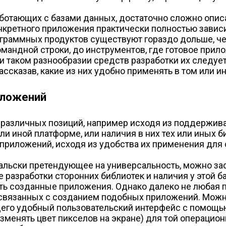
ботающих с базами данных, достаточно сложно опис
нкретного приложения практически полностью зависи
ограммных продуктов существуют гораздо дольше, че
омандной строки, до инструментов, где готовое при
ри таком разнообразии средств разработки их следуе
ассказав, какие из них удобно применять в том или и
иложений
 различных позиций, например исходя из поддержив
и иной платформе, или наличия в них тех или иных 
приложений, исходя из удобства их применения для
альски претендующее на универсальность, можно зас
разработки сторонних библиотек и наличия у этой б
ь созданные приложения. Однако далеко не любая п
, связанных с созданием подобных приложений. Мож
его удобный пользовательский интерфейс с помощь
менять цвет пикселов на экране) для той операционн