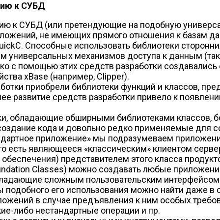
нию к СУБД
ию к СУБД (или претендующие на подобную универсал
ложений, не имеющих прямого отношения к базам да
t QuickC. Способные использовать библиотеки сторонн
ем универсальных механизмов доступа к данным (таки
ко с помощью этих средств разработки создавались 
тва xBase (например, Clipper).
ботки приобрели библиотеки функций и классов, пр
ее развитие средств разработки привело к появлени
тки, обладающие обширными библиотеками классов, 
 создание кода и довольно редко применяемые для 
андартное приложение» мы подразумеваем приложен
 то есть являющееся «классическим» клиентом серв
беспечения) представителем этого класса продуктов
Foundation Classes) можно создавать любые приложени
бладающие сложным пользовательским интерфейсом (
 подобного его использования можно найти даже в о
ожений в случае предъявления к ним особых требова
ие-либо нестандартные операции и пр.