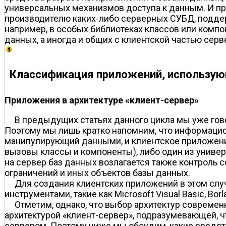
универсальных механизмов доступа к данным. И пр
производителю каких-либо серверных СУБД, подде
например, в особых библиотеках классов или компо
данных, а иногда и общих с клиентской частью сер
Классификация приложений, использу
Приложения в архитектуре «клиент-сервер»
В предыдущих статьях данного цикла мы уже гово
Поэтому мы лишь кратко напомним, что информацио
манипулирующий данными, и клиентское приложение
вызовы классы и компоненты), либо один из униве
на сервер баз данных возлагается также контроль 
ограничений и иных объектов базы данных.
Для создания клиентских приложений в этом сл
инструментами, такие как Microsoft Visual Basic, Borla
Отметим, однако, что выбор архитектур совреме
архитектурой «клиент-сервер», подразумевающей, 
сервером. Поэтому ниже мы обсудим, какие средст