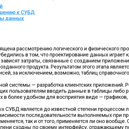
й
ошению к СУБД
зы данных
ящена рассмотрению логического и физического пр
бедились в том, что проектирование данных играет
 зависят затраты, связанные с созданием приложени
нного продукта. Результатом этого этапа является 
исей, за исключением, возможно, таблиц справочного
й системы — разработка клиентских приложений. Ре
ющих пользователям вводить данные в таблицы либо
 в более удобном для восприятия виде — графиков, с
х СУБД является до известной степени процессом л
ависимости последовательности выполняемых при про
еняется, так и от того, применяется ли оно вообще.
епени сходны по своему интерфейсу, отражающему п