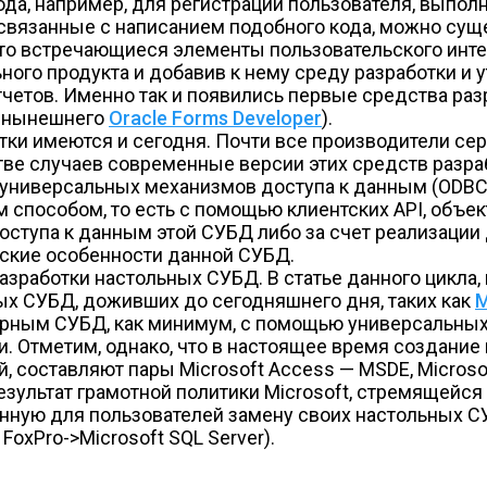
а, например, для регистрации пользователя, выполн
 связанные с написанием подобного кода, можно суще
сто встречающиеся элементы пользовательского инт
ьного продукта и добавив к нему среду разработки и
тчетов. Именно так и появились первые средства ра
к нынешнего
Oracle Forms Developer
).
отки имеются и сегодня. Почти все производители с
ве случаев современные версии этих средств разра
универсальных механизмов доступа к данным (ODBC, 
пособом, то есть с помощью клиентских API, объек
оступа к данным этой СУБД либо за счет реализаци
еские особенности данной СУБД.
зработки настольных СУБД. В статье данного цикла
х СУБД, доживших до сегодняшнего дня, таких как
M
верным СУБД, как минимум, с помощью универсальных
ки. Отметим, однако, что в настоящее время создание
составляют пары Microsoft Access — MSDE, Microsoft
о результат грамотной политики Microsoft, стремящей
нную для пользователей замену своих настольных 
FoxPro->Microsoft SQL Server).