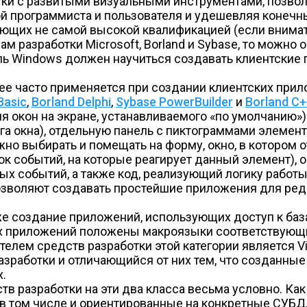
отки с развитыми визуальными инструментами, позво
й программиста и пользователя и удешевляя конечны
ающих не самой высокой квалификацией (если внима
 разработки Microsoft, Borland и Sybase, то можно 
ь Windows должен научиться создавать клиентские 
лее часто применяется при создании клиентских при
Basic
,
Borland Delphi
,
Sybase PowerBuilder
и
Borland C+
окон на экране, устанавливаемого «по умолчанию»): 
а окна), отдельную панель с пиктограммами элемент
но выбирать и помещать на форму, окно, в котором 
к событий, на которые реагирует данный элемент), о
ых событий, а также код, реализующий логику работы
озволяют создавать простейшие приложения для ред
же создание приложений, использующих доступ к ба
ых приложений положены макроязыки соответствующ
м средств разработки этой категории является Visua
работки и отличающийся от них тем, что созданные
х.
тв разработки на эти два класса весьма условно. Ка
 в том числе и ориентированные на конкретные СУБД