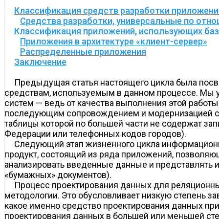
Классификация средств разработки приложени
Средства разработки, универсальные по отн
Классификация приложений, использующих ба
Приложения в архитектуре «клиент-сервер»
Распределенные приложения
Заключение
Предыдущая статья настоящего цикла была посв
средствам, используемым в данном процессе. Мы у
систем — ведь от качества выполнения этой работы
последующим сопровождением и модернизацией созда
таблицы которой по большей части не содержат зап
Федерации или телефонных кодов городов).
Следующий этап жизненного цикла информационно
продукт, состоящий из ряда приложений, позволя
анализировать введенные данные и представлять их
«бумажных» документов).
Процесс проектирования данных для реляционны
методологии. Это обусловливает низкую степень з
какое именно средство проектирования данных прим
проектирования данных в большей или меньшей ст