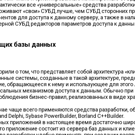
актически все «универсальные» средства разработк
рживают «свои» СУБД лучше, чем СУБД сторонних пр
нентов для доступа к данному серверу, а также в на
верной СУБД редакторов параметров доступа к данны
ющих базы данных
рили о том, что представляет собой архитектура «к
нные системы, созданные в такой архитектуре, пред
, обращающееся к нему и использующее для этого л
рсальных механизмов доступа к данным. Обычно при
соблюдения бизнес-правил, реализованных в виде хр
учае чаще всего применяются средства разработки,
nd Delphi, Sybase PowerBuilder, Borland C++Builder.
нных приложений в настоящее время достаточно шир
что приложение состоит из сервера баз данных и кл
ва разработки удобно применять при создании расп