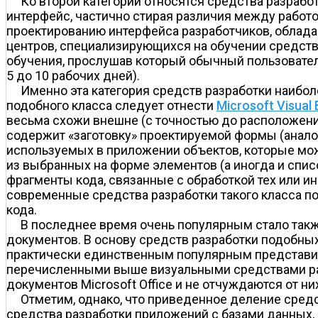
Ко второй категории относятся средства разраб
интерфейс, частично стирая различия между работо
проектированию интерфейса разработчиков, облад
центров, специализирующихся на обучении средствам
обучения, прослушав который обычный пользовател
5 до 10 рабочих дней).
Именно эта категория средств разработки наибо
подобного класса следует отнести
Microsoft Visual 
весьма схожи внешне (с точностью до расположения 
содержит «заготовку» проектируемой формы (аналог
используемых в приложении объектов, которые мож
из выбранных на форме элементов (а иногда и списо
фрагменты кода, связанные с обработкой тех или ин
современные средства разработки такого класса п
кода.
В последнее время очень популярным стало так
документов. В основу средств разработки подобн
практически единственным популярным представителе
перечисленными выше визуальными средствами раз
документов Microsoft Office и не отчуждаются от ни
Отметим, однако, что приведенное деление средс
средства разработки приложений с базами данных,