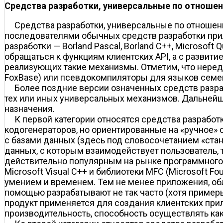
Средства разработки, универсальные по отноше
Средства разработки, универсальные по отношен
последователями обычных средств разработки при
разработки — Borland Pascal, Borland C++, Microsof
обращаться к функциям клиентских API, а с развити
реализующих такие механизмы. Отметим, что неред
FoxBase) или псевдокомпиляторы для языков семейс
Более поздние версии означенных средств разра
тех или иных универсальных механизмов. Дальнейш
назначения.
К первой категории относятся средства разрабо
кодогенераторов, но ориентированные на «ручное»
с базами данных (здесь под словосочетанием «ст
данных, с которым взаимодействует пользователь,
действительно популярным на рынке программного о
Microsoft Visual C++ и библиотеки MFC (Microsoft 
умением и временем. Тем не менее приложения, о
помощью разрабатывают не так часто (хотя примеры
продукт применяется для создания клиентских прил
производительность, способность осуществлять как