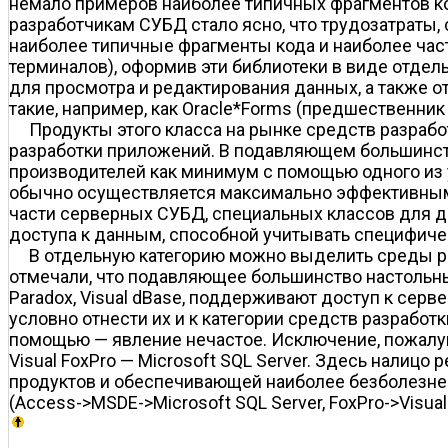
немало примеров наиболее типичных фрагментов код
разработчикам СУБД стало ясно, что трудозатраты,
наиболее типичные фрагменты кода и наиболее ча
терминалов), оформив эти библиотеки в виде отдел
для просмотра и редактирования данных, а также о
такие, например, как Oracle*Forms (предшественни
Продукты этого класса на рынке средств разраб
разработки приложений. В подавляющем большинст
производителей как минимум с помощью одного из 
обычно осуществляется максимально эффективным с
части серверных СУБД, специальных классов для д
доступа к данным, способной учитывать специфич
В отдельную категорию можно выделить среды ра
отмечали, что подавляющее большинство настольны
Paradox, Visual dBase, поддерживают доступ к сер
условно отнести их и к категории средств разработ
помощью — явление нечастое. Исключение, пожалуй, 
Visual FoxPro — Microsoft SQL Server. Здесь налиц
продуктов и обеспечивающей наиболее безболезне
(Access->MSDE->Microsoft SQL Server, FoxPro->Visual 