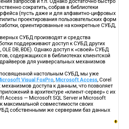
ения запросов и т.п. Однако достаточно быстро
ственно сократить, собрав в библиотеки
ерфейса (пусть даже и для алфавитно-цифровых
 утилиты проектирования пользовательских форм
зработки, ориентированные на конкретные СУБД,
ерверных СУБД производят и средства
ботки поддерживают доступ к СУБД других
OLE DB, BDE). Однако доступ к «своей» СУБД
тов, содержащихся в библиотеках клиентской
и драйверов для универсальных механизмов
, посвященной настольным СУБД, мы уже
icrosoft Visual FoxPro
,
Microsoft Access
, Corel
 механизмов доступа к данным, что позволяет
 приложений в архитектуре «клиент-сервер» с их
 Access — Microsoft SQL Server и Microsoft
ся к максимальной совместимости своих
СУБД собственными же серверами баз данных