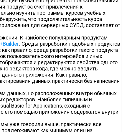
ляющие буквально «рисовать» пользовательский
й продукт за счет привлечения к
тельно изучить программы курсов учебных
обнаружить, что продолжительность курса
приложения для серверных СУБД, составляет от
ложений. К наиболее популярным продуктам
+Builder
. Среды разработки подобных продуктов
как правило, среда разработки такого продукта
ов пользовательского интерфейса и иных
отображаются и редактируются свойства одного
кно редактора кода, где можно вводить
 данного приложения. Как правило,
актирования данных практически без написания
зам данных, но расположенных внутри обычных
их редакторов. Наиболее типичным и
l Basic for Applications, сходный с
 с его помощью приложения содержатся внутри
к мы уже говорили выше, практически все
, поддерживают как минимум один из