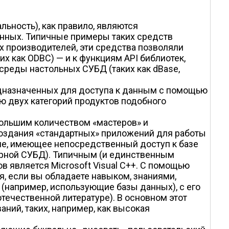
ьность), как правило, являются
нных. Типичные примеры таких средств
их производителей, эти средства позволяли
х как ODBC) — и к функциям API библиотек,
среды настольных СУБД (таких как dBase,
едназначенных для доступа к данным с помощью
ю двух категорий продуктов подобного
большим количеством «мастеров» и
создания «стандартных» приложений для работы
ие, имеющее непосредственный доступ к базе
ерной СУБД). Типичным (и единственным
 является Microsoft Visual C++. С помощью
я, если вы обладаете навыком, знаниями,
например, использующие базы данных), с его
течественной литературе). В основном этот
ний, таких, например, как высокая