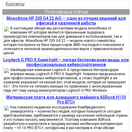
Контакты
Популярные статьи
Моноблок HP 205 G4 22 AiO — одно из лучших решений для
офисной и удаленной работы
В настоящем обзоре мы рассмотрим модель моноблока от
компании HP, которая является признанным лидером в
производстве компьютеров как для домашнего использования, так и
для офисов. Моноблок HP 205 G4 22 — модель нового семейства,
которая построена на базе процессоров AMD последнего поколения и
отличается неплохой производительностью вкупе с привлекательной
ценой
Logitech G PRO X Superlight — легкая беспроводная мышь для
профессиональных киберспортсменов
Швейцарская компания Logitech G представила беспроводную
игровую мышь Logitech G PRO X Superlight. Новинка предназначена
для профессиональных киберспортсменов, а слово Superlight в ее
названии указывает на малый вес этой модели, который не превышает
63 г. Это почти на четверть меньше по сравнению с анонсированным
пару лет тому назад манипулятором Logitech G PRO Wireless
Материнская плата для домашнего майнинга ASRock H110
Pro BTC+
Как показало недавнее исследование Кембриджского
университета — количество людей, которые пользуются сегодня
криптовалютами, приближается к размеру населения небольшой страны
и это только начало, мир меняется. Поэтому компания ASRock
разработала и выпустила в продажу весьма необычную материнскую
плату — H110 PRO BTC+, которую мы и рассмотрим в этом обзоре