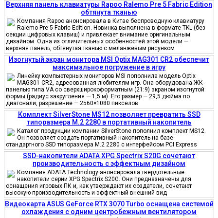
Верхняя панель клавиатуры Rapoo Ralemo Pre 5 Fabric Edition
обтянута тканью
Компания Rapoo анонсировала в Китае беспроводную клавиатуру
Ralemo Pre 5 Fabric Edition. Новинка выполнена в формате TKL (без
секции цифровых клавиш) и привлекает внимание оригинальным
дизайном. Одна из отличительных особенностей этой модели —
верхняя панель, обтянутая тканью с меланжевым рисунком
Изогнутый экран монитора MSI Optix MAG301 CR2 обеспечит
максимальное погружение в игру
Линейку компьютерных мониторов MSI пополнила модель Optix
MAG301 CR2, адресованная любителям игр. Она оборудована ЖК-
панелью типа VA со сверхширокоформатным (21:9) экраном изогнутой
формы (радиус закругления — 1,5 м). Его размер — 29,5 дюйма по
диагонали, разрешение — 2560×1080 пикселов
Комплект SilverStone MS12 позволяет превратить SSD
типоразмера M.2 2280 в портативный накопитель
Каталог продукции компании SilverStone пополнил комплект MS12.
Он позволяет создать портативный накопитель на базе
стандартного SSD типоразмера M.2 2280 с интерфейсом PCI Express
SSD-накопители ADATA XPG Spectrix S20G сочетают
производительность с эффектным дизайном
Компания ADATA Technology анонсировала твердотельные
накопители серии XPG Spectrix S20G. Они предназначены для
оснащения игровых ПК и, как утверждают их создатели, сочетают
высокую производительность и эффектный внешний вид
Видеокарта ASUS GeForce RTX 3070 Turbo оснащена системой
охлаждения с одним центробежным вентилятором