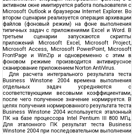
активном окне имитируется работа пользователя с
Microsoft Outlook и браузером Internet Explorer. Во
втором сценарии реализуется операция архивации
файлов (фоновый режим) на фоне выполнения
типичных задач с приложениями Excel и Word. В
третьем сценарии запускаются скрипты
приложений Microsoft Excel, Microsoft Project,
Microsoft Access, Microsoft PowerPoint, Microsoft
FrontPage и WinZip и одновременно с этим в
фоновом режиме производится антивирусное
сканирование приложением Norton AntiVirus.
Для расчета интегрального результата теста
Business Winstone 2004 времена выполнения
отдельных задач усредняются с
соответствующими весовыми коэффициентами,
после чего полученное значение нормируется. В
целях получения нормированного результата теста
Business Winstone 2004 используется эталонный
ПК на базе процессора Intel Pentium III 800 МГц.
Для эталонного ПК результат теста Business
Winstone 2004 при последовательном выполнении