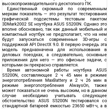
высокопроизводительного десктопного ПК.
Единственный скромный по современным
меркам показатель — это результат тестирования
графической подсистемы тестовым пакетом
3DMark2002 SE ноутбука ASUS S5200N. Однако это
вполне обосновано, так как данный мобильный и
компактный ноутбук не предполагает, что на нем
будут запускаться современные 3D-игры с
поддержкой API DirectX 9.0. В первую очередь эта
модель предназначена для использования в
деловых поездках, а следовательно, основные
приложения для него — это офисные задачи, с
которыми он прекрасно справляется.
Время автономной работы ноутбука ASUS
S5200N, составляющее 2 ч 45 мин в режиме
энергопотребления MaxBattery и 2 ч 26 мин в
режиме энергопотребления AlwaysOn, также
может показаться не очень высоким, но в данном
случае необходимо учитывать следующее
обстоятельство: ASUS S5200N тестировался со
стандартной батареей емкостью 23650 мВт·ч, а в