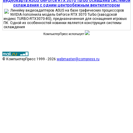
Видеокарта ASUS GeForce RTX 3070 Turbo оснащена системой
охлаждения с одним центробежным вентилятором
Линейку видеоадаптеров ASUS на базе графических процессоров
NVIDIA пополнила модель GeForce RTX 3070 Turbo (заводской
индекс TURBO-RTX3070-8G), предназначенная для оснащения игровых
ПК. Одной из особенностей новинки является конструкция системы
охлаждения
КомпьютерПресс использует
© КомпьютерПресс 1999 - 2026
webmaster@compress.ru