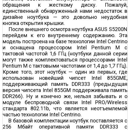
обращения к жесткому диску. Пожалуй,
единственный обнаруженный нами недостаток в
дизайне ноутбука — это довольно неудобная
кнопка открытия крышки.
После внешнего осмотра ноутбука ASUS S5200N
перейдем к его внутреннему содержанию. Эта
модель построена на базе технологии Intel Centrino
и оснащена процессором Intel Pentium M с
тактовой частотой 1,6 ГГц (ноутбуки данной серии
могут также комплектоваться процессорами Intel
Pentium M с тактовыми частотами от 1,4 до 1,7 ГГц).
Кроме того, этот ноутбук — один из первых, где
использован новейший чипсет Intel 855GME,
поддерживающий память DDR333 (предыдущая
версия чипсета Intel 855GM поддерживала память
DDR266). Ну и конечно же, нельзя забывать и о
модуле беспроводной связи Intel PRO/Wireless
стандарта 802.11b, что является неотъемлемой
частью технологии Intel Centrino.
В базовой комплектации ноутбук поставляется с
256 Мбайт оперативной памяти DDR333 с