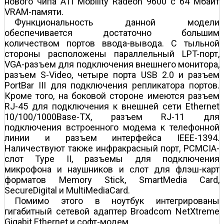
нового чипа ATI Mobility Radeon 9600 c 64 Мбайт
VRAM-памяти.
Функциональность данной модели
обеспечивается достаточно большим
количеством портов ввода-вывода. С тыльной
стороны расположены параллельный LPT-порт,
VGA-разъем для подключения внешнего монитора,
разъем S-Video, четыре порта USB 2.0 и разъем
PortBar III для подключения репликатора портов.
Кроме того, на боковой стороне имеются разъем
RJ-45 для подключения к внешней сети Ethernet
10/100/1000Base-TX, разъем RJ-11 для
подключения встроенного модема к телефонной
линии и разъем интерфейса IEEE-1394.
Наличествуют также инфракрасный порт, PCMCIA-
слот Type II, разъемы для подключения
микрофона и наушников и слот для флэш-карт
форматов Memory Stick, SmartMedia Card,
SecureDigital и MultiMediaCard.
Помимо этого в ноутбук интегрированы
гигабитный сетевой адаптер Broadcom NetXtreme
Gigabit Ethernet и софт-модем.