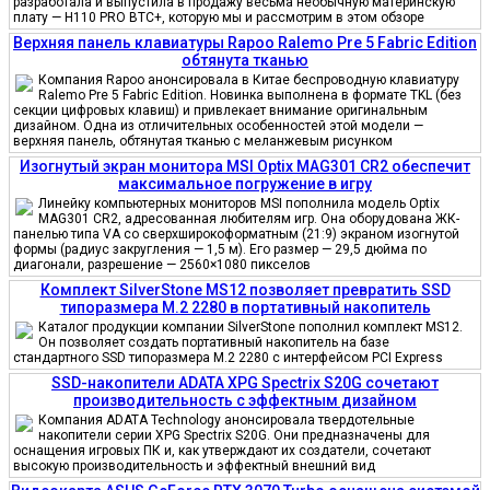
разработала и выпустила в продажу весьма необычную материнскую
плату — H110 PRO BTC+, которую мы и рассмотрим в этом обзоре
Верхняя панель клавиатуры Rapoo Ralemo Pre 5 Fabric Edition
обтянута тканью
Компания Rapoo анонсировала в Китае беспроводную клавиатуру
Ralemo Pre 5 Fabric Edition. Новинка выполнена в формате TKL (без
секции цифровых клавиш) и привлекает внимание оригинальным
дизайном. Одна из отличительных особенностей этой модели —
верхняя панель, обтянутая тканью с меланжевым рисунком
Изогнутый экран монитора MSI Optix MAG301 CR2 обеспечит
максимальное погружение в игру
Линейку компьютерных мониторов MSI пополнила модель Optix
MAG301 CR2, адресованная любителям игр. Она оборудована ЖК-
панелью типа VA со сверхширокоформатным (21:9) экраном изогнутой
формы (радиус закругления — 1,5 м). Его размер — 29,5 дюйма по
диагонали, разрешение — 2560×1080 пикселов
Комплект SilverStone MS12 позволяет превратить SSD
типоразмера M.2 2280 в портативный накопитель
Каталог продукции компании SilverStone пополнил комплект MS12.
Он позволяет создать портативный накопитель на базе
стандартного SSD типоразмера M.2 2280 с интерфейсом PCI Express
SSD-накопители ADATA XPG Spectrix S20G сочетают
производительность с эффектным дизайном
Компания ADATA Technology анонсировала твердотельные
накопители серии XPG Spectrix S20G. Они предназначены для
оснащения игровых ПК и, как утверждают их создатели, сочетают
высокую производительность и эффектный внешний вид