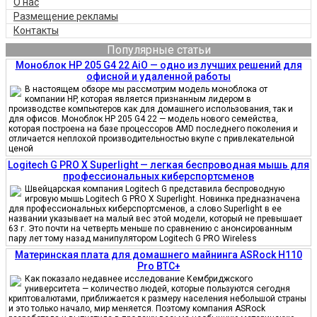
О нас
Размещение рекламы
Контакты
Популярные статьи
Моноблок HP 205 G4 22 AiO — одно из лучших решений для
офисной и удаленной работы
В настоящем обзоре мы рассмотрим модель моноблока от
компании HP, которая является признанным лидером в
производстве компьютеров как для домашнего использования, так и
для офисов. Моноблок HP 205 G4 22 — модель нового семейства,
которая построена на базе процессоров AMD последнего поколения и
отличается неплохой производительностью вкупе с привлекательной
ценой
Logitech G PRO X Superlight — легкая беспроводная мышь для
профессиональных киберспортсменов
Швейцарская компания Logitech G представила беспроводную
игровую мышь Logitech G PRO X Superlight. Новинка предназначена
для профессиональных киберспортсменов, а слово Superlight в ее
названии указывает на малый вес этой модели, который не превышает
63 г. Это почти на четверть меньше по сравнению с анонсированным
пару лет тому назад манипулятором Logitech G PRO Wireless
Материнская плата для домашнего майнинга ASRock H110
Pro BTC+
Как показало недавнее исследование Кембриджского
университета — количество людей, которые пользуются сегодня
криптовалютами, приближается к размеру населения небольшой страны
и это только начало, мир меняется. Поэтому компания ASRock