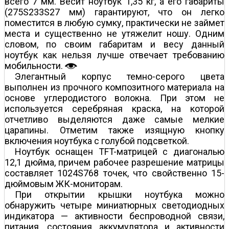
всего 7 мм. Весит ноутбук 1,35 кг, а его габариты
(275Ѕ233Ѕ27 мм) гарантируют, что он легко
поместится в любую сумку, практически не займет
места и существенно не утяжелит ношу. Одним
словом, по своим габаритам и весу данный
ноутбук как нельзя лучше отвечает требованию
мобильности.
Элегантный корпус темно-серого цвета
выполнен из прочного композитного материала на
основе углеродистого волокна. При этом не
используется серебряная краска, на которой
отчетливо выделяются даже самые мелкие
царапины. Отметим также изящную кнопку
включения ноутбука с голубой подсветкой.
Ноутбук оснащен TFT-матрицей с диагональю
12,1 дюйма, причем рабочее разрешение матрицы
составляет 1024Ѕ768 точек, что свойственно 15-
дюймовым ЖК-мониторам.
При открытии крышки ноутбука можно
обнаружить четыре миниатюрных светодиодных
индикатора — активности беспроводной связи,
питания, состояния аккумулятора и активности