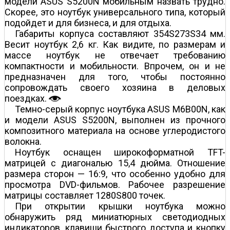
модели ASUS S5200N мобильным назвать трудно.
Скорее, это ноутбук универсального типа, который
подойдет и для бизнеса, и для отдыха.
Габариты корпуса составляют 354Ѕ273Ѕ34 мм.
Весит ноутбук 2,6 кг. Как видите, по размерам и
массе ноутбук не отвечает требованию
компактности и мобильности. Впрочем, он и не
предназначен для того, чтобы постоянно
сопровождать своего хозяина в деловых
поездках.
Темно-серый корпус ноутбука ASUS M6B00N, как
и модели ASUS S5200N, выполнен из прочного
композитного материала на основе углеродистого
волокна.
Ноутбук оснащен широкоформатной TFT-
матрицей с диагональю 15,4 дюйма. Отношение
размера сторон — 16:9, что особенно удобно для
просмотра DVD-фильмов. Рабочее разрешение
матрицы составляет 1280Ѕ800 точек.
При открытии крышки ноутбука можно
обнаружить ряд миниатюрных светодиодных
индикаторов, клавиши быстрого доступа и кнопку