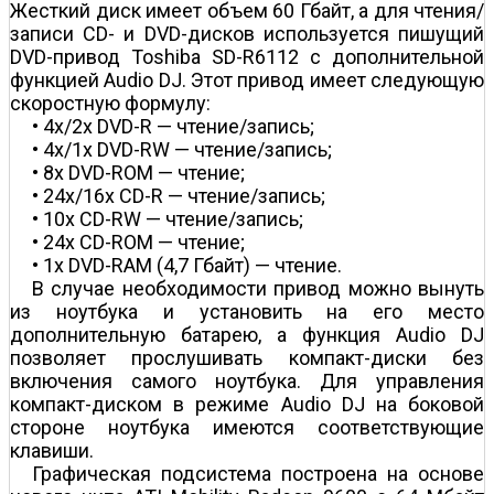
Жесткий диск имеет объем 60 Гбайт, а для чтения/
записи CD- и DVD-дисков используется пишущий
DVD-привод Toshiba SD-R6112 с дополнительной
функцией Audio DJ. Этот привод имеет следующую
скоростную формулу:
• 4х/2х DVD-R — чтение/запись;
• 4х/1х DVD-RW — чтение/запись;
• 8х DVD-ROM — чтение;
• 24х/16х CD-R — чтение/запись;
• 10х CD-RW — чтение/запись;
• 24х CD-ROM — чтение;
• 1х DVD-RAM (4,7 Гбайт) — чтение.
В случае необходимости привод можно вынуть
из ноутбука и установить на его место
дополнительную батарею, а функция Audio DJ
позволяет прослушивать компакт-диски без
включения самого ноутбука. Для управления
компакт-диском в режиме Audio DJ на боковой
стороне ноутбука имеются соответствующие
клавиши.
Графическая подсистема построена на основе