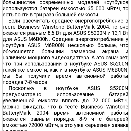
большинстве современных моделей ноутбуков
используются батареи емкостью 65 000 мВт·ч, то
есть почти в три раза большей емкости.
Если рассчитать среднее энергопотребление в
тесте Business Winstone BatteryMark 2004, то оно
окажется равным 8,6 Вт для ASUS S5200N и 13,1 Вт
для ASUS M6B00N. Среднее энергопотребление у
ноутбука ASUS M6B00N несколько больше, что
объясняется большим размером экрана и
наличием мощного видеоадаптера. А это означает,
что при использовании в ноутбуке ASUS S5200N
такой же емкости, как и в ноутбуке ASUS M6B00N,
мы бы получили время автономной работы
порядка 7-8 часов.
Поскольку в ноутбуке ASUS S5200N
предусмотрено использование батарей
увеличенной емкости вплоть до 72 000 мВт·ч,
можно ожидать, что в тесте Business Winstone
BatteryMark 2004 время автономной работы
окажется равным порядка 8-9 ч с батареей
емкостью 72000 мВт·ч, а это уже серьезная заявка