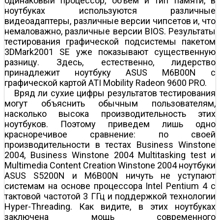
одинаковый процессор, объем и тип памяти, в
ноутбуках используются различные
видеоадаптеры, различные версии чипсетов и, что
немаловажно, различные версии BIOS. Результаты
тестирования графической подсистемы пакетом
3DMark2001 SE уже показывают существенную
разницу. Здесь, естественно, лидерство
принадлежит ноутбуку ASUS M6B00N с
графической картой ATI Mobility Radeon 9600 PRO.
Вряд ли сухие цифры результатов тестирования
могут объяснить обычным пользователям,
насколько высока производительность этих
ноутбуков. Поэтому приведем лишь одно
красноречивое сравнение: по своей
производительности в тестах Business Winstone
2004, Business Winstone 2004 Multitasking test и
Multimedia Content Creation Winstone 2004 ноутбуки
ASUS S5200N и M6B00N ничуть не уступают
системам на основе процессора Intel Pentium 4 c
тактовой частотой 3 ГГц и поддержкой технологии
Hyper-Threading. Как видите, в этих ноутбуках
заключена мощь современного