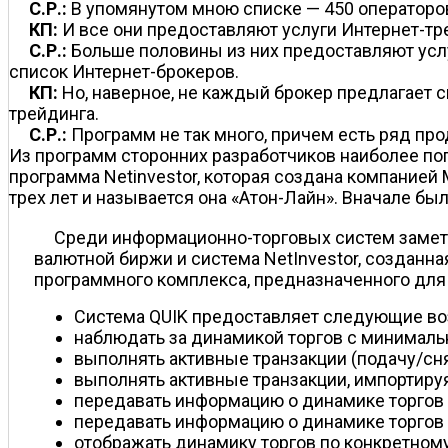
С.Р.:
В упомянутом мною списке — 450 операторов
КП:
И все они предоставляют услуги Интернет-тр
С.Р.:
Больше половины из них предоставляют услу
список Интернет-брокеров.
КП:
Но, наверное, не каждый брокер предлагает 
трейдинга.
С.Р.:
Программ не так много, причем есть ряд пр
Из программ сторонних разработчиков наиболее поп
программа Netinvestor, которая создана компание
трех лет и называется она «Атон-Лайн». Вначале бы
Среди информационно-торговых систем замет
валютной биржи и система NetInvestor, создан
программного комплекса, предназначенного для
Система QUIK предоставляет следующие в
наблюдать за динамикой торгов с минима
выполнять активные транзакции (подачу/снят
выполнять активные транзакции, импортируя
передавать информацию о динамике торгов в
передавать информацию о динамике торгов 
отображать динамику торгов по конкретном