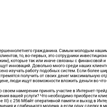
ершеннолетнего гражданина. Самым молодым нашим к
клиентов, то, во-первых, это сотрудники инвестицио
м), которые так или иначе связаны с финансовой и 
ищут инноваций. Довольно много среди наших клиент
но изучать работу подобных систем. Если более широ
тремятся получить от своих денег максимальную отд
цене, люди ищут возможности вложить деньги во что
 о своем намерении принять участие в Интернет-тре
ения вашей услуги? Что необходимо приобрести кли
ше III) с 256 Мбайт оперативной памяти и выход в Ин
инения и слабенького модема, а если одну сделку в м