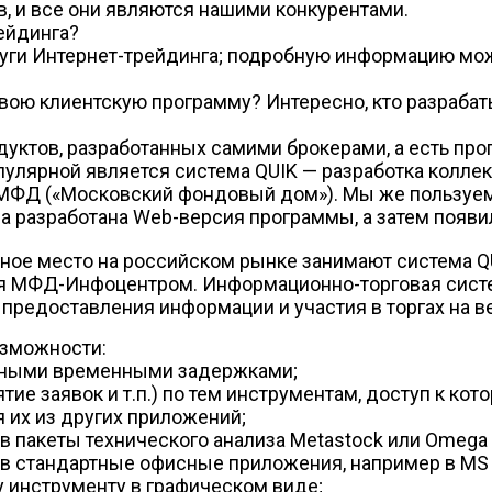
, и все они являются нашими конкурентами.
ейдинга?
ги Интернет-трейдинга; подробную информацию можн
свою клиентскую программу? Интересно, кто разраба
одуктов, разработанных самими брокерами, а есть п
улярной является система QUIK — разработка коллек
й МФД («Московский фондовый дом»). Мы же пользуем
ла разработана Web-версия программы, а затем появи
ное место на российском рынке занимают система Q
ная МФД-Инфоцентром. Информационно-торговая систе
 предоставления информации и участия в торгах на 
озможности:
льными временными задержками;
ие заявок и т.п.) по тем инструментам, доступ к ко
 их из других приложений;
 пакеты технического анализа Metastock или Omega 
в стандартные офисные приложения, например в MS 
у инструменту в графическом виде;