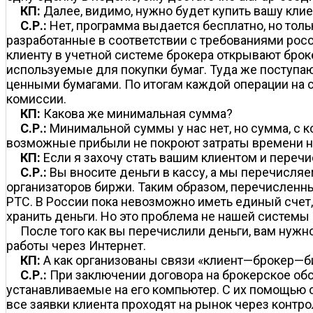
КП:
Далее, видимо, нужно будет купить вашу кли
С.Р.:
Нет, программа выдается бесплатно, но толь
разработанные в соответствии с требованиями рос
клиенту в учетной системе брокера открывают брок
используемые для покупки бумаг. Туда же поступаю
ценными бумагами. По итогам каждой операции на с
комиссии.
КП:
Какова же минимальная сумма?
С.Р.:
Минимальной суммы у нас нет, но сумма, с ко
возможные прибыли не покроют затраты времени на
КП:
Если я захочу стать вашим клиентом и перечи
С.Р.:
Вы вносите деньги в кассу, а мы перечисляе
организаторов биржи. Таким образом, перечисленные
РТС. В России пока невозможно иметь единый счет, 
хранить деньги. Но это проблема не нашей системы
После того как вы перечислили деньги, вам нужн
работы через Интернет.
КП:
А как организованы связи «клиент—брокер—би
С.Р.:
При заключении договора на брокерское об
устанавливаемые на его компьютер. С их помощью 
все заявки клиента проходят на рынок через конт