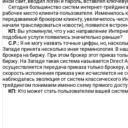
иной сайт, вводил логин и пароль, вставлял ключеву
Сегодня большинство систем интернет-трейдинга 
рабочее место клиента-пользователя. Изменилось к
передаваемой брокером клиенту, увеличилось числ
начали транслироваться новости), появился встрое
КП:
Вы упомянули, что у нас направление Интерне
подобные услуги появились значительно раньше?
С.Р.:
Я не могу назвать точные цифры, но, насколь
Западе принята несколько иная терминология. В на
брокера на биржу. При этом брокер этот приказ толь
биржу. На Западе такая система называется Direct 
осуществляется передача приказа только брокеру, а
скорость исполнения приказа уже исчисляется не се
наблюдалась эволюция от систем классического Инте
трейдингом понимаем именно схему прямого досту
КП:
Кто может стать пользователем вашей систем