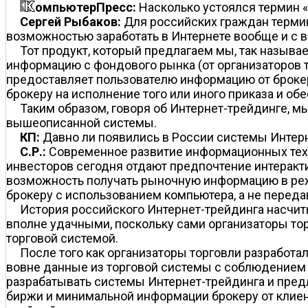
омпьютерПресс:
Насколько устоялся термин «
Сергей Рыбаков:
Для российских граждан терми
возможностью заработать в Интернете вообще и с 
Тот продукт, который предлагаем мы, так называ
информацию с фондового рынка (от организаторов т
предоставляет пользователю информацию от брокера
брокеру на исполнение того или иного приказа и о
Таким образом, говоря об Интернет-трейдинге, 
вышеописанной системы.
КП:
Давно ли появились в России системы Интер
С.Р.:
Современное развитие информационных техн
инвесторов сегодня отдают предпочтение интеракт
возможность получать рыночную информацию в режи
брокеру с использованием компьютера, а не передав
История российского Интернет-трейдинга насчиты
вполне удачными, поскольку сами организаторы то
торговой системой.
После того как организаторы торговли разработ
вовне данные из торговой системы с соблюдением 
разрабатывать системы Интернет-трейдинга и предл
биржи и минимальной информации брокеру от клиен