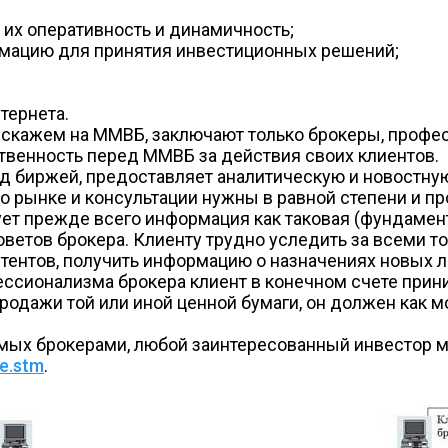
 их оперативность и динамичность;
рмацию для принятия инвестиционных решений;
тернета.
, скажем на ММВБ, заключают только брокеры, проф
ственность перед ММВБ за действия своих клиентов.
ед биржей, предоставляет аналитическую и новостну
о рынке и консультации нужны в равной степени и п
ет прежде всего информация как таковая (фундамен
 советов брокера. Клиенту трудно уследить за всеми
тентов, получить информацию о назначениях новых ли
фессионализма брокера клиент в конечном счете при
продажи той или иной ценной бумаги, он должен как м
емых брокерами, любой заинтересованный инвестор м
re.stm
.