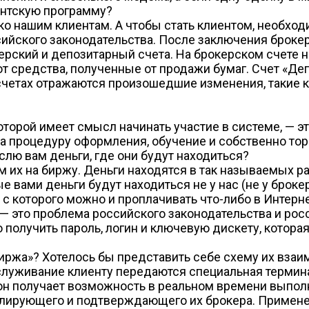
ентскую программу?
ко нашим клиентам. А чтобы стать клиентом, необход
сийского законодательства. После заключения броке
ерский и депозитарный счета. На брокерском счете 
т средства, полученные от продажи бумаг. Счет «Де
четах отражаются произошедшие изменения, такие как
торой имеет смысл начинать участие в системе, — эт
 процедуру оформления, обучение и собственно тор
слю вам деньги, где они будут находиться?
м их на биржу. Деньги находятся в так называемых 
 вами деньги будут находиться не у нас (не у броке
с которого можно и проплачивать что-либо в Интерне
 — это проблема российского законодательства и ро
о получить пароль, логин и ключевую дискету, котор
ржа»? Хотелось бы представить себе схему их взаи
служивание клиенту передаются специальная термин
он получает возможность в реальном времени выпол
ролирующего и подтверждающего их брокера. Примен