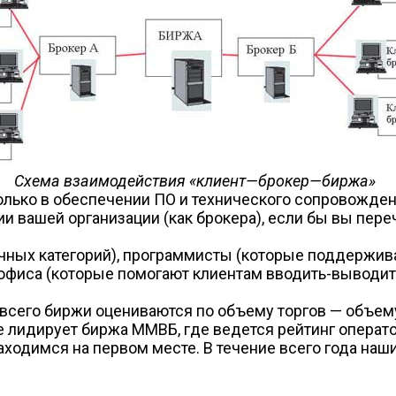
Схема взаимодействия «клиент—брокер—биржа»
только в обеспечении ПО и технического сопровожде
вашей организации (как брокера), если бы вы переч
чных категорий), программисты (которые поддержива
фиса (которые помогают клиентам вводить-выводить д
всего биржи оцениваются по объему торгов — объему
лидирует биржа ММВБ, где ведется рейтинг операто
находимся на первом месте. В течение всего года наш