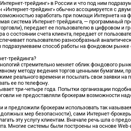
Интернет-трейдинг» в России и что под ним подразу
н «Интернет-трейдинг» обычно ассоциируется с двум
возможностью заработать при помощи Интернета на ф
емая система Интернет-трейдинга, — программный пр
орговли), передает ее пользователю в цифровом и г
 о состоянии счета клиента, передает от пользовате
беспечивает пользователю разнообразный аналитическ
мы подразумеваем способ работы на фондовом рынке
нет-трейдинга?
ологий стремительно меняет облик фондового рынк
ивному методу ведения торгов ценными бумагами, п
ме реального времени и посылать свои заявки на п
ать ее по телефону.
вает три-четыре года. Попытки организации подобны
рговли не предоставляли брокерам возможности над
али и предложили брокерам использовать так назыв
должных мер безопасности), сами Интернет-брокеры
агать эту услугу клиентам. Вначале речь шла о пре
та. Многие системы были построены на основе Web-и