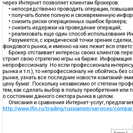
через Интернет позволяет клиентам брокеров:
• непосредственно проводить операции, повышая
• получать более полную и своевременную инфо
• снизить риски операционных ошибок брокера;
• снизить издержки на проведение операций;
• реализовать еще один способ использования Ин
Разумеется, с юридической точки зрения сделки
фондового рынка, и именно на них лежит вся ответ
Брокер отстаивает интересы своих клиентов пер
строит свою стратегию игры на бирже. Информация 
непрофессионалу. Но если профессионала интересу
рынка и т.п.), то непрофессионалу не обойтись без
рынке, узнать все последние новости компаний-эми
цену бумаг. Поскольку независимо от степени про
тем, как сделать выбор в пользу приобретения или 
о состоянии данного сектора рынка в целом.
Описания и сравнения Интернет-услуг, предлага
http://www.ifin.ru/trading/russiansm/services/compa